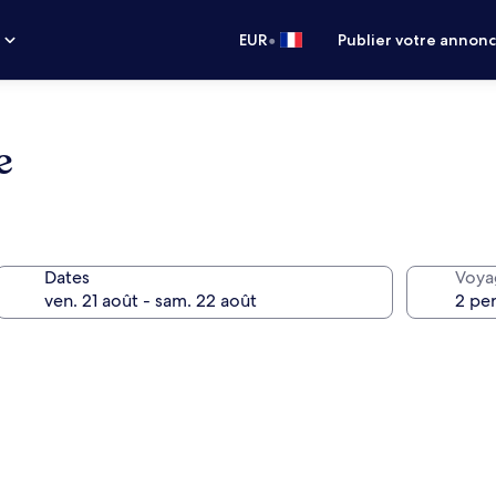
•
s
EUR
Publier votre annon
e
Dates
Voya