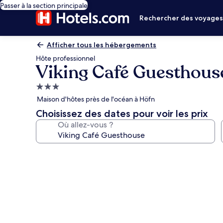
Passer à la section principale
Rechercher des voyage
Afficher tous les hébergements
Hôte professionnel
Viking Café Guesthous
Hébergement
3.0 étoiles
Maison d'hôtes près de l'océan à Höfn
Choisissez des dates pour voir les prix
Où allez-vous ?
Galerie
photos
de
l’hébergement
Viking