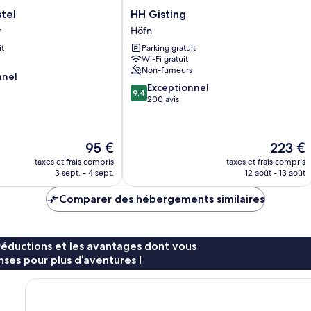
HH
tel
HH Gisting
Gisting
r
Höfn
Höfn
it
Parking gratuit
r
Wi-Fi gratuit
Non-fumeurs
nnel
9.4
Exceptionnel
9,4
sur
200 avis
10,
Exceptionnel,
200 avis
Le
Le
95 €
223 €
nouveau
nouveau
taxes et frais compris
taxes et frais compris
prix
prix
3 sept. - 4 sept.
12 août - 13 août
est
est
de
de
Comparer des hébergements similaires
95 €
223 €
réductions et les avantages dont vous
ses pour plus d’aventures !