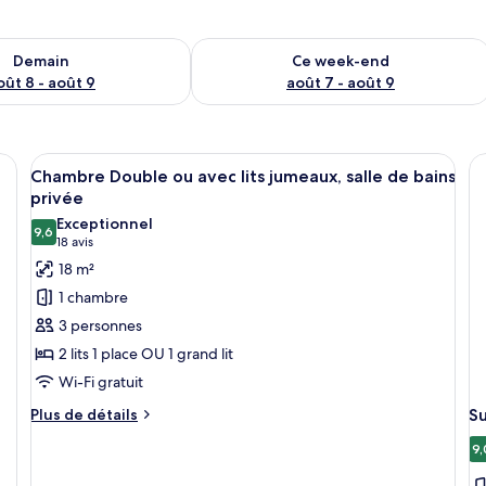
sponibilité pour demain août 8 - août 9
Vérifier la disponibilité pour ce week
Demain
Ce week-end
oût 8 - août 9
août 7 - août 9
nd lit, deux fauteuils, une petite table et une vue sur l’extérieur grâce à un
Afficher
Une chambre d’hôtel avec deux lits, u
6
Chambre Double ou avec lits jumeaux, salle de bains
toutes
privée
les
Exceptionnel
9,6
photos
9,6 sur 10
(18 avis)
18 avis
pour
18 m²
ce
1 chambre
type
3 personnes
de
2 lits 1 place OU 1 grand lit
chambre :
Wi-Fi gratuit
Chambre
Double
Plus
Plus de détails
Su
de
ou
9,
détails
avec
sur