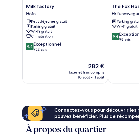
Milk
The
Milk factory
The Fox Hos
factory
Fox
Höfn
Hrífunesvegu
Höfn
Hostel
Petit déjeuner gratuit
Parking gratu
Hrífunesvegu
Parking gratuit
Wi-Fi gratuit
Wi-Fi gratuit
9.4
Exceptio
Climatisation
9,4
sur
98 avis
9.4
Exceptionnel
10,
9,4
sur
732 avis
Exceptionnel,
10,
98 avis
Exceptionnel,
Le
282 €
732 avis
nouveau
taxes et frais compris
prix
10 août - 11 août
est
de
282 €
Connectez-vous pour découvrir les 
pouvez bénéficier. Plus de récompen
À propos du quartier