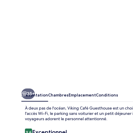
Café
Guesthouse
35+
Présentation
Chambres
Emplacement
Conditions
À deux pas de l'océan, Viking Café Guesthouse est un choix 
l'accès Wi-Fi, le parking sans voiturier et un petit déjeuner
voyageurs adorent le personnel attentionné.
Avis
Exceptionnel
9,4