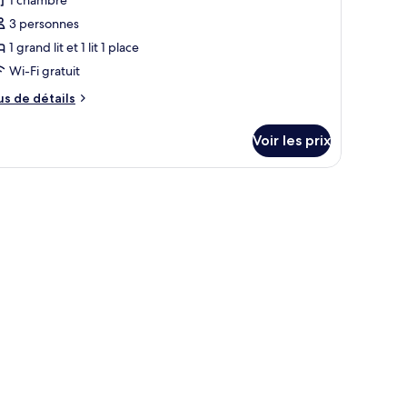
1 chambre
3 personnes
1 grand lit et 1 lit 1 place
Wi-Fi gratuit
us
us de détails
e
tails
Voir les prix
r
pe
e
hambre
ite