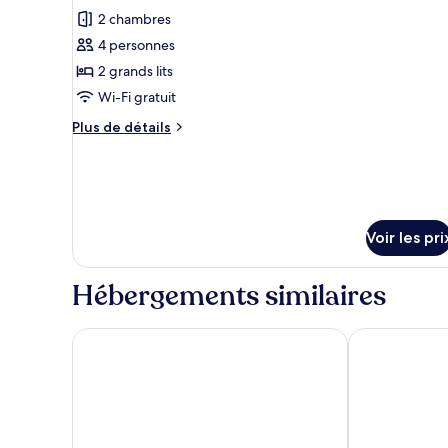
2 chambres
4 personnes
2 grands lits
Wi-Fi gratuit
Plus
Plus de détails
de
détails
sur
le
type
de
Voir les pri
chambre
Appartement
Hébergements similaires
Milk factory
The Fox Host