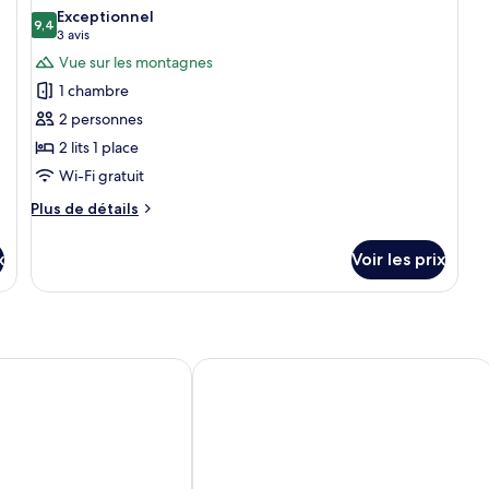
Exceptionnel
9,4
9,4 sur 10
(3 avis)
3 avis
Vue sur les montagnes
1 chambre
2 personnes
2 lits 1 place
Wi-Fi gratuit
Plus
Plus de détails
de
détails
x
Voir les prix
sur
le
type
de
chambre
Chambre
el
HH Gisting
Standard
Double
ou
avec
lits
jumeaux