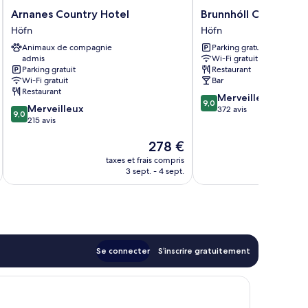
Arnanes
Brunnhóll
Arnanes Country Hotel
Brunnhóll Country 
Country
Country
Höfn
Höfn
Hotel
Guesthouse
Animaux de compagnie
Parking gratuit
Höfn
Höfn
admis
Wi-Fi gratuit
Parking gratuit
Restaurant
Wi-Fi gratuit
Bar
Restaurant
9.0
Merveilleux
9,0
9.0
Merveilleux
sur
372 avis
9,0
sur
215 avis
10,
10,
Merveilleux,
Le
278 €
Merveilleux,
372 avis
nouveau
215 avis
taxes et frais compris
tax
prix
3 sept. - 4 sept.
est
de
278 €
Se connecter
S’inscrire gratuitement