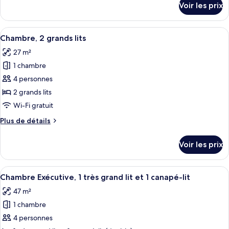
Voir les prix
sur
1
le
chambre
type
Afficher
Une chambre d’hôtel avec deux lits, un
6
de
Chambre, 2 grands lits
toutes
chambre
27 m²
Suite,
les
1
1 chambre
photos
chambre
pour
4 personnes
ce
2 grands lits
type
Wi-Fi gratuit
de
Plus
Plus de détails
chambre :
de
Chambre,
détails
Voir les prix
sur
2
le
grands
type
Afficher
Une chambre d’hôtel moderne avec un c
lits
4
de
Chambre Exécutive, 1 très grand lit et 1 canapé-lit
toutes
chambre
47 m²
Chambre,
les
2
1 chambre
photos
grands
pour
4 personnes
lits