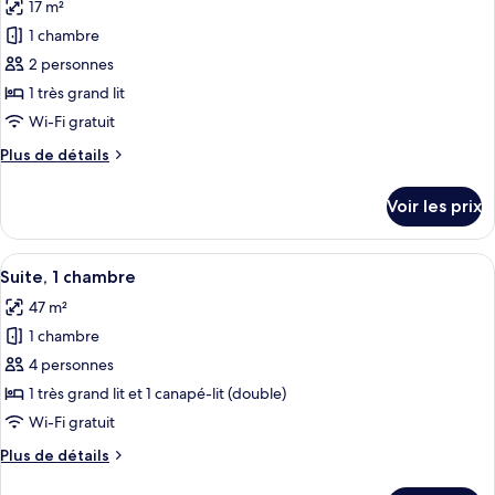
17 m²
Suite,
les
et
1
1 chambre
photos
1
très
pour
2 personnes
canapé-
grand
ce
lit
lit,
1 très grand lit
et
type
fumeurs
Wi-Fi gratuit
1
de
canapé-
Plus
Plus de détails
chambre :
lit,
de
Chambre,
fumeurs
détails
Voir les prix
sur
1
le
très
type
Afficher
Une chambre d’hôtel moderne, équipée d
grand
5
de
Suite, 1 chambre
toutes
lit
chambre
47 m²
Chambre,
les
1
1 chambre
photos
très
pour
4 personnes
grand
ce
lit
1 très grand lit et 1 canapé-lit (double)
type
Wi-Fi gratuit
de
Plus
Plus de détails
chambre :
de
Suite,
détails