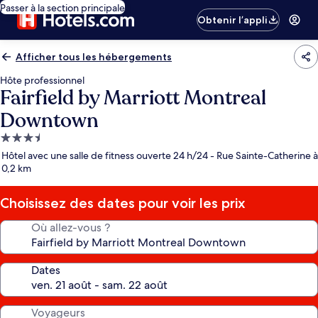
Passer à la section principale
Obtenir l’appli
Afficher tous les hébergements
Hôte professionnel
Fairfield by Marriott Montreal
Downtown
Hébergement
3.5 étoiles
Hôtel avec une salle de fitness ouverte 24 h/24 - Rue Sainte-Catherine à
0,2 km
Choisissez des dates pour voir les prix
Où allez-vous ?
Dates
Voyageurs