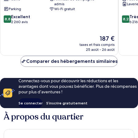
admis
Laveri
Downtown
ville
Parking
Wi-Fi gratuit
Centre-
de
8.8
8.2
ville
Excellent
Montréa
Trè
8,8
8,2
sur
sur
de
2 260 avis
6 216
10,
10,
Montréal
Excellent,
Très
Le
187 €
2 260 avis
bien,
nouveau
6 216 avi
taxes et frais compris
prix
25 août - 26 août
est
de
Comparer des hébergements similaires
187 €
Connectez-vous pour découvrir les réductions et les
avantages dont vous pouvez bénéficier. Plus de récompenses
pour plus d’aventures !
Se connecter
S’inscrire gratuitement
À propos du quartier