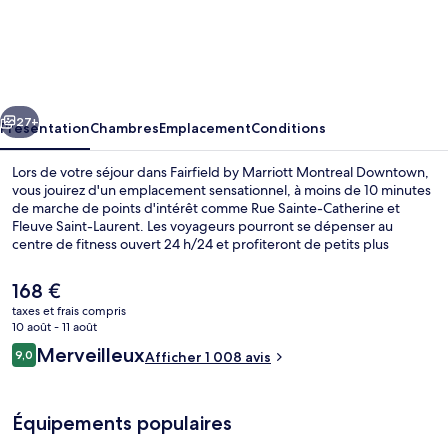
Fairfield
by
Marriott
Montreal
cédent
Suivant
Downtown
27+
Présentation
Chambres
Emplacement
Conditions
Lors de votre séjour dans Fairfield by Marriott Montreal Downtown,
vous jouirez d'un emplacement sensationnel, à moins de 10 minutes
de marche de points d'intérêt comme Rue Sainte-Catherine et
Fleuve Saint-Laurent. Les voyageurs pourront se dépenser au
centre de fitness ouvert 24 h/24 et profiteront de petits plus
gratuits comme l'accès Wi-Fi et un petit déjeuner buffet proposé
tous les jours, entre 06 h 30 et 09 h 00. Vieux-Port de Montréal et
Le
168 €
Palais des Congrès de Montréal se trouvent par ailleurs à moins de
prix
taxes et frais compris
15 minutes à pied. Les autres voyageurs adorent le personnel
actuel
10 août - 11 août
attentionné et l'emplacement. Les transports publics se situent à
Restaurant
est
Avis
une courte distance à pied : Station de métro Berri-UQAM est à 2
Merveilleux
9,0
Afficher 1 008 avis
de
9,0 sur 10
min et Station de métro Champ-de-Mars, à 7 min.
voyageurs
168 €.
Équipements populaires