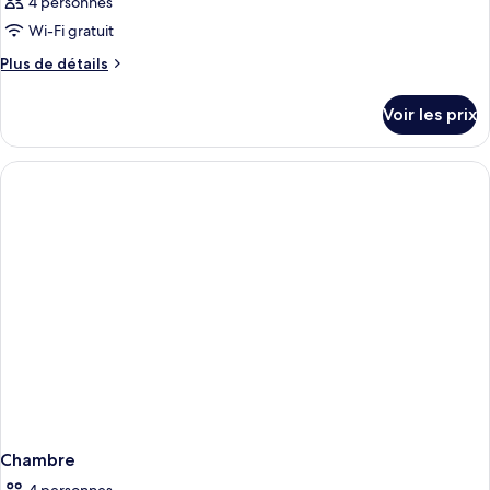
4 personnes
Wi-Fi gratuit
Plus
Plus de détails
de
détails
Voir les prix
sur
le
type
de
chambre
Chambre
Chambre