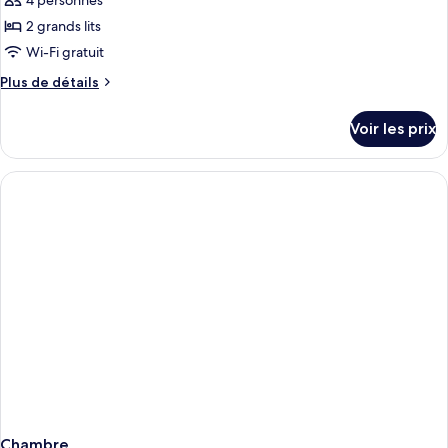
4 personnes
2 grands lits
Wi-Fi gratuit
Plus
Plus de détails
de
détails
Voir les prix
sur
le
type
de
chambre
Chambre
Chambre