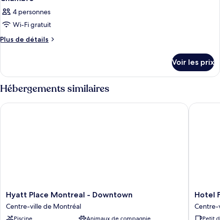
4 personnes
Wi-Fi gratuit
Plus
Plus de détails
de
détails
Voir les prix
sur
le
type
Hébergements similaires
de
chambre
Hyatt Place Montreal - Downtown
Hotel Fa
Chambre
Hyatt
Hotel
Hyatt Place Montreal - Downtown
Hotel 
Place
Faubou
Centre-ville de Montréal
Centre-v
Montreal
Montrea
Piscine
Animaux de compagnie
Petit 
-
Centre-