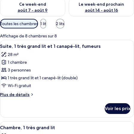
Vérifier la disponibilité pour ce week-end août 7 - août 9
Vérifier la disponibilité pour 
Ce week-end
Le week-end prochain
août 7 - août 9
août 14 - août 16
Filtres
Toutes les chambres
1 lit
2 lits
disponibles
pour
Affichage de 8 chambres sur 8
les
Afficher
Une chambre d’hôtel avec un grand lit
5
Suite, 1 très grand lit et 1 canapé-lit, fumeurs
chambres
toutes
28 m²
les
1 chambre
photos
pour
3 personnes
ce
1 très grand lit et 1 canapé-lit (double)
type
Wi-Fi gratuit
de
Plus
Plus de détails
chambre :
de
Suite,
détails
Voir les prix
sur
1
le
très
type
Afficher
Une chambre d’hôtel avec un grand lit,
grand
6
de
Chambre, 1 très grand lit
toutes
lit
chambre