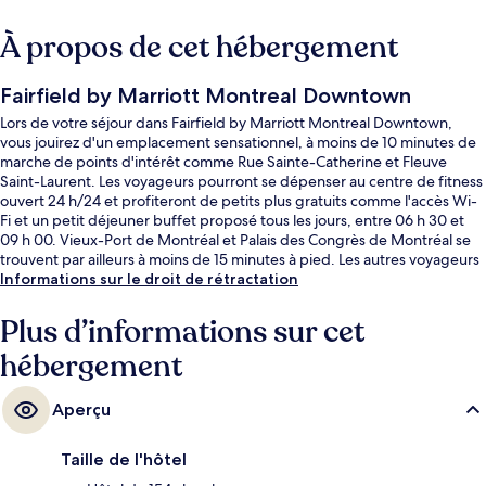
À propos de cet hébergement
Fairfield by Marriott Montreal Downtown
Lors de votre séjour dans Fairfield by Marriott Montreal Downtown,
vous jouirez d'un emplacement sensationnel, à moins de 10 minutes de
marche de points d'intérêt comme Rue Sainte-Catherine et Fleuve
Saint-Laurent. Les voyageurs pourront se dépenser au centre de fitness
ouvert 24 h/24 et profiteront de petits plus gratuits comme l'accès Wi-
Fi et un petit déjeuner buffet proposé tous les jours, entre 06 h 30 et
09 h 00. Vieux-Port de Montréal et Palais des Congrès de Montréal se
trouvent par ailleurs à moins de 15 minutes à pied. Les autres voyageurs
adorent le personnel attentionné et l'emplacement. Les transports
Informations sur le droit de rétractation
publics se situent à une courte distance à pied : Station de métro Berri-
UQAM est à 2 min et Station de métro Champ-de-Mars, à 7 min.
Plus d’informations sur cet
hébergement
Aperçu
Taille de l'hôtel