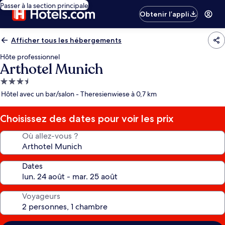
Passer à la section principale
Obtenir l’appli
Afficher tous les hébergements
Hôte professionnel
Arthotel Munich
Hébergement
3.5 étoiles
Hôtel avec un bar/salon - Theresienwiese à 0,7 km
Choisissez des dates pour voir les prix
Où allez-vous ?
Dates
Voyageurs