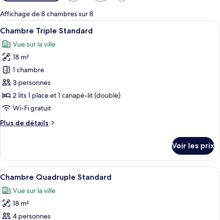
disponibles
pour
Affichage de 8 chambres sur 8
les
Afficher
Une chambre d’hôtel avec un grand lit,
19
Chambre Triple Standard
chambres
toutes
Vue sur la ville
les
18 m²
photos
pour
1 chambre
ce
3 personnes
type
2 lits 1 place et 1 canapé-lit (double)
de
Wi-Fi gratuit
chambre :
Plus
Plus de détails
Chambre
de
Triple
détails
Voir les prix
Standard
sur
le
type
Afficher
Une chambre d’hôtel avec deux lits, u
27
de
Chambre Quadruple Standard
toutes
chambre
Vue sur la ville
Chambre
les
Triple
18 m²
photos
Standard
pour
4 personnes