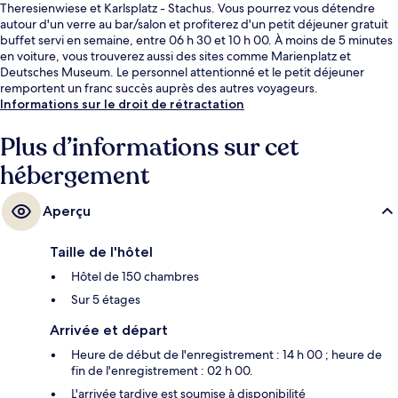
Theresienwiese et Karlsplatz - Stachus. Vous pourrez vous détendre
autour d'un verre au bar/salon et profiterez d'un petit déjeuner gratuit
buffet servi en semaine, entre 06 h 30 et 10 h 00. À moins de 5 minutes
en voiture, vous trouverez aussi des sites comme Marienplatz et
Deutsches Museum. Le personnel attentionné et le petit déjeuner
remportent un franc succès auprès des autres voyageurs.
L'hébergement se situe à une très courte distance à pied des transports
Informations sur le droit de rétractation
publics : Arrêt de tram Holzkirchner Bahnhof se trouve à 2 min et Station
de métro Theresienwiese, à 5 min.
Plus d’informations sur cet
hébergement
Aperçu
Taille de l'hôtel
Hôtel de 150 chambres
Sur 5 étages
Arrivée et départ
Heure de début de l'enregistrement : 14 h 00 ; heure de
fin de l'enregistrement : 02 h 00.
L'arrivée tardive est soumise à disponibilité