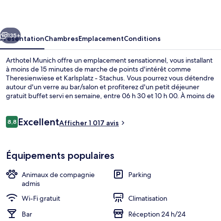
cédent
Suivant
135+
Présentation
Chambres
Emplacement
Conditions
Arthotel Munich offre un emplacement sensationnel, vous installant
à moins de 15 minutes de marche de points d'intérêt comme
Theresienwiese et Karlsplatz - Stachus. Vous pourrez vous détendre
autour d'un verre au bar/salon et profiterez d'un petit déjeuner
gratuit buffet servi en semaine, entre 06 h 30 et 10 h 00. À moins de
5 minutes en voiture, vous trouverez aussi des sites comme
Marienplatz et Deutsches Museum. Le personnel attentionné et le
Avis
Excellent
petit déjeuner remportent un franc succès auprès des autres
8,8
Afficher 1 017 avis
8,8 sur 10
voyageurs
voyageurs. L'hébergement se situe à une très courte distance à pied
des transports publics : Arrêt de tram Holzkirchner Bahnhof se
Chambre Double Confort | Literie hypo
trouve à 2 min et Station de métro Theresienwiese, à 5 min.
Équipements populaires
Animaux de compagnie
Parking
admis
Wi-Fi gratuit
Climatisation
Bar
Réception 24 h/24