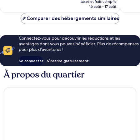
1 516 avis
taxes et frais compris
prix
16 août - 17 août
est
de
Comparer des hébergements similaires
93 €
Connectez-vous pour découvrir les réductions et les
avantages dont vous pouvez bénéficier. Plus de récompenses
pour plus d’aventures !
Se connecter
S’inscrire gratuitement
À propos du quartier