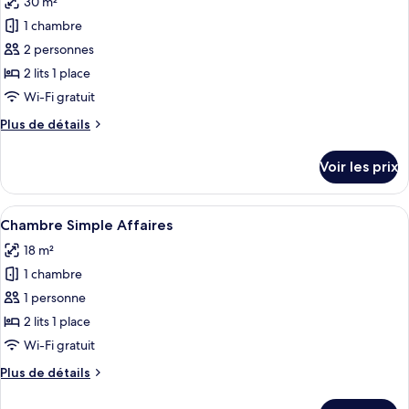
30 m²
Chambre
les
Simple
1 chambre
photos
Confort
pour
2 personnes
ce
2 lits 1 place
type
Wi-Fi gratuit
de
Plus
Plus de détails
chambre :
de
Chambre
détails
Voir les prix
sur
Double
le
Confort
type
Afficher
Une chambre d’hôtel moderne avec un g
10
de
Chambre Simple Affaires
toutes
chambre
18 m²
Chambre
les
Double
1 chambre
photos
Confort
pour
1 personne
ce
2 lits 1 place
type
Wi-Fi gratuit
de
Plus
Plus de détails
chambre :
de
Chambre
détails