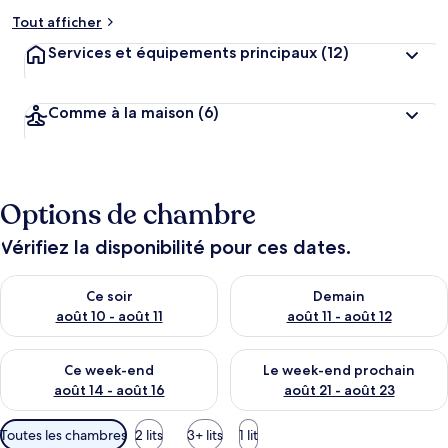
Tout afficher
Services et équipements principaux
(12)
Comme à la maison
(6)
Options de chambre
Vérifiez la disponibilité pour ces dates.
Vérifier la disponibilité pour ce soir août 10 - août 11
Vérifier la disponibilité pour 
Ce soir
Demain
août 10 - août 11
août 11 - août 12
Vérifier la disponibilité pour ce week-end août 14 - août 16
Vérifier la disponibilité pour
Ce week-end
Le week-end prochain
août 14 - août 16
août 21 - août 23
Filtres
Toutes les chambres
2 lits
3+ lits
1 lit