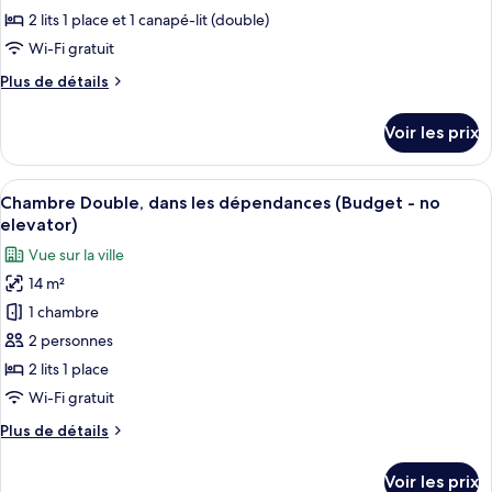
ce
2 lits 1 place et 1 canapé-lit (double)
type
Wi-Fi gratuit
de
Plus
Plus de détails
chambre :
de
Chambre
détails
Voir les prix
sur
Quadruple
le
Standard
type
Afficher
Une chambre d’hôtel avec deux lits, un
18
de
Chambre Double, dans les dépendances (Budget - no
toutes
chambre
elevator)
Chambre
les
Vue sur la ville
Quadruple
photos
Standard
14 m²
pour
1 chambre
ce
type
2 personnes
de
2 lits 1 place
chambre :
Wi-Fi gratuit
Chambre
Plus
Plus de détails
Double,
de
dans
détails
Voir les prix
sur