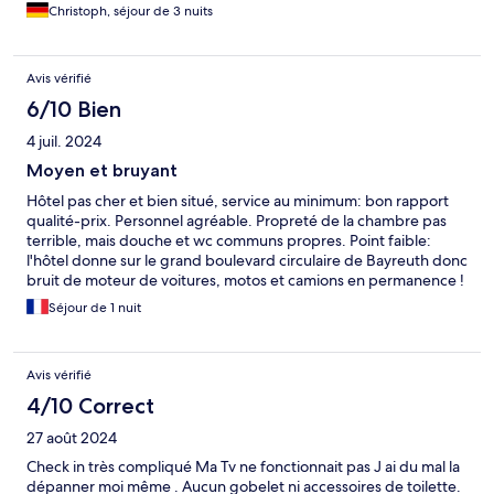
Christoph, séjour de 3 nuits
Avis vérifié
6/10 Bien
4 juil. 2024
Moyen et bruyant
Hôtel pas cher et bien situé, service au minimum: bon rapport
qualité-prix. Personnel agréable. Propreté de la chambre pas
terrible, mais douche et wc communs propres. Point faible:
l'hôtel donne sur le grand boulevard circulaire de Bayreuth donc
bruit de moteur de voitures, motos et camions en permanence !
Même fenêtre fermée, le bruit s'entend et gêne. Assez difficile
Séjour de 1 nuit
de dormir convenablement avec ce bruit.
Avis vérifié
4/10 Correct
27 août 2024
Check in très compliqué Ma Tv ne fonctionnait pas J ai du mal la
dépanner moi même . Aucun gobelet ni accessoires de toilette.