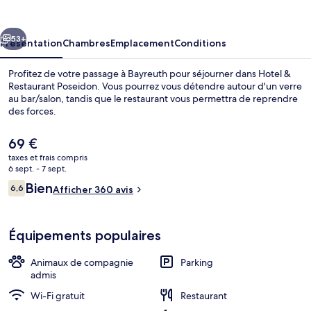
Restaurant
Poseidon
cédent
Suivant
53+
Présentation
Chambres
Emplacement
Conditions
Profitez de votre passage à Bayreuth pour séjourner dans Hotel &
Restaurant Poseidon. Vous pourrez vous détendre autour d'un verre
au bar/salon, tandis que le restaurant vous permettra de reprendre
des forces.
Le
69 €
prix
taxes et frais compris
actuel
6 sept. - 7 sept.
est
Avis
Bien
6,6
Restaurant
Afficher 360 avis
de
6,6 sur 10
voyageurs
69 €.
Équipements populaires
Animaux de compagnie
Parking
admis
Wi-Fi gratuit
Restaurant