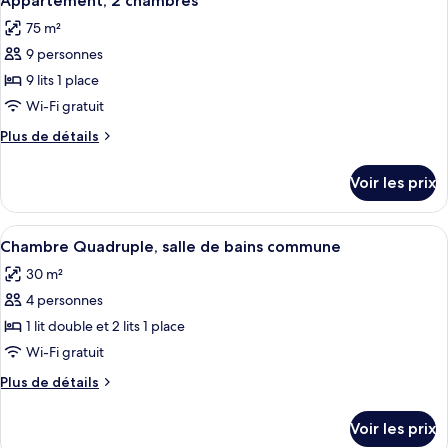
Appartement, 2 chambres
toutes
chambre
lits
75 m²
Chambre,
les
plusieurs
9 personnes
photos
lits
pour
9 lits 1 place
ce
Wi-Fi gratuit
type
Plus
Plus de détails
de
de
chambre :
détails
Voir les prix
sur
Appartement,
le
2
type
Afficher
Une chambre avec un grand lit, un plus 
chambres
5
de
Chambre Quadruple, salle de bains commune
toutes
chambre
30 m²
Appartement,
les
2
4 personnes
photos
chambres
pour
1 lit double et 2 lits 1 place
ce
Wi-Fi gratuit
type
Plus
Plus de détails
de
de
chambre :
détails
Voir les prix
sur
Chambre