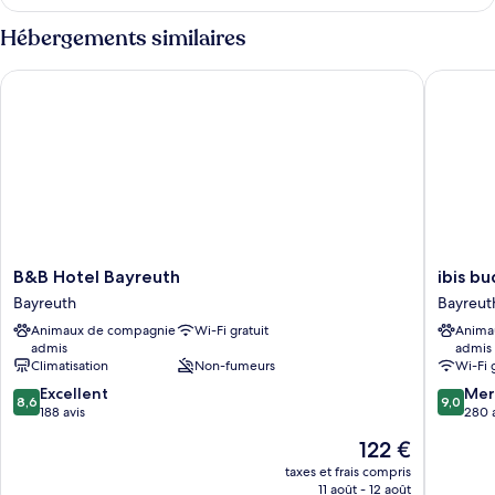
le
Quadruple,
type
Hébergements similaires
salle
de
chambre
de
B&B Hotel Bayreuth
ibis bud
Chambre
bains
Quadruple,
commune
salle
de
bains
commune
B&B
ibis
B&B Hotel Bayreuth
ibis b
Hotel
budget
Bayreuth
Bayreut
Bayreuth
Bayreut
Animaux de compagnie
Wi-Fi gratuit
Anima
Bayreuth
Bayreut
admis
admis
Climatisation
Non-fumeurs
Wi-Fi 
8.6
9.0
Excellent
Mer
8,6
9,0
sur
sur
188 avis
280 
10,
10,
Le
122 €
Excellent,
Merveill
nouveau
188 avis
280 avis
taxes et frais compris
prix
11 août - 12 août