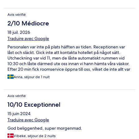
Avis vérifié
2/10 Médiocre
18 juil. 2026
Traduire avec Google
Personalen var inte på plats hälften av tiden. Receptionen var
låst och släckt. Gick inte att kontakta hotellet på något sätt.
Utcheckning var vid 11, men de låste automatiskt rummen vid
10:30 och låste därmed ute oss innan vi hann hämta våra väskor.
Efter 20 min fick roomservice öppna till oss, vilket de inte allt var
glada för och påpekade att ”klockan nästan är 11”. Otroligt
Anna, séjour de 1 nuit
ohjälpsamma.
Avis vérifié
10/10 Exceptionnel
15 juin 2024
Traduire avec Google
God beliggenhed, super morgenmad.
Vibeke, séjour de 2 nuits