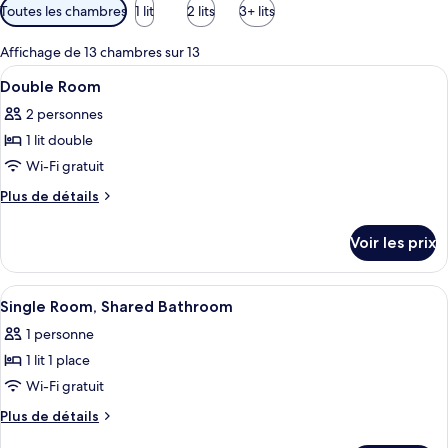
Filtres
Toutes les chambres
1 lit
2 lits
3+ lits
disponibles
pour
Affichage de 13 chambres sur 13
les
Afficher
Une chambre d’hôtel avec deux lits, des
5
Double Room
chambres
toutes
2 personnes
les
1 lit double
photos
pour
Wi-Fi gratuit
ce
Plus
Plus de détails
type
de
détails
de
Voir les prix
sur
chambre :
le
Double
type
Afficher
Une chambre d’hôtel avec un lit, une 
4
Room
de
Single Room, Shared Bathroom
toutes
chambre
1 personne
Double
les
Room
1 lit 1 place
photos
pour
Wi-Fi gratuit
ce
Plus
Plus de détails
type
de