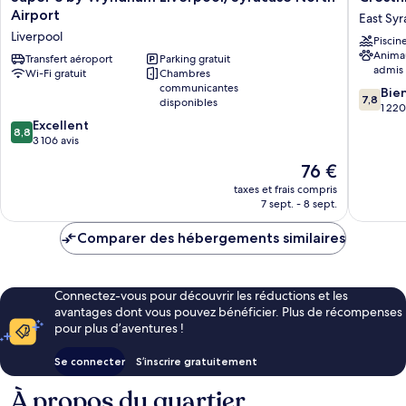
8
Suites
Airport
East Sy
by
Syracus
Liverpool
Piscin
Wyndham
East
Anima
Liverpool/Syracuse
Transfert aéroport
Parking gratuit
Syracus
admis
Wi-Fi gratuit
Chambres
North
communicantes
7.8
Airport
Bie
7,8
disponibles
sur
Liverpool
1 220
8.8
10,
Excellent
8,8
sur
Bien,
3 106 avis
10,
1 220 avi
Le
76 €
Excellent,
nouveau
3 106 avis
taxes et frais compris
prix
7 sept. - 8 sept.
est
de
Comparer des hébergements similaires
76 €
Connectez-vous pour découvrir les réductions et les
avantages dont vous pouvez bénéficier. Plus de récompenses
pour plus d’aventures !
Se connecter
S’inscrire gratuitement
À propos du quartier