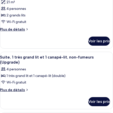
grand
21 m²
Standard,
photos
lit
1
4 personnes
pour
très
2 grands lits
ce
grand
lit
type
Wi-Fi gratuit
de
Plus
Plus de détails
chambre :
de
détails
Chambre
Voir les prix
sur
Standard,
le
2
type
Afficher
Une chambre d’hôtel avec un grand lit,
8
grands
de
Suite, 1 très grand lit et 1 canapé-lit, non-fumeurs
toutes
chambre
lits,
(Upgrade)
Chambre
les
accessible
4 personnes
Standard,
photos
aux
2
1 très grand lit et 1 canapé-lit (double)
pour
grands
personnes
Wi-Fi gratuit
ce
lits,
à
accessible
type
Plus
Plus de détails
mobilité
aux
de
de
réduite,
personnes
détails
chambre :
Voir les prix
à
non-
sur
Suite,
mobilité
le
fumeurs
réduite,
1
type