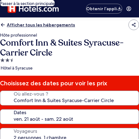
Passer à la section principale
Obtenir l’appli
Afficher tous les hébergements
Hôte professionnel
Comfort Inn & Suites Syracuse-
Carrier Circle
Hébergement
2.5 étoiles
Hôtel à Syracuse
Choisissez des dates pour voir les prix
Où allez-vous ?
Dates
Voyageurs