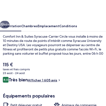
Inn
&
Suites
cédent
Suivant
Syracuse-
60+
Présentation
Chambres
Emplacement
Conditions
Carrier
Comfort Inn & Suites Syracuse-Carrier Circle vous installe à moins de
Circle
10 minutes de route de points d'intérêt comme Syracuse University
et Destiny USA. Les voyageurs pourront se dépenser au centre de
fitness et profiteront de petits plus gratuits comme l'accès Wi-Fi, le
parking sans voiturier et buffet proposé tous les jours, entre 06 h 00
et 09 h 00. En voiture depuis l'hébergement, vous aurez également
vite rejoint des sites comme Salle de spectacle The Oncenter et
Le
115 €
Landmark Theatre (théâtre historique). La literie de qualité et le
prix
taxes et frais compris
personnel attentionné remportent un franc succès auprès des
actuel
23 août - 24 août
autres voyageurs.
Hall
est
Avis
Très bien
8,0
Afficher 1 605 avis
de
8,0 sur 10
voyageurs
115 €.
Équipements populaires
Petit déjeuner gratuit
Animaux de compagnie