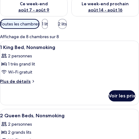
Vérifier la disponibilité pour ce week-end août 7 - août 9
Vérifier la disponibilité pour 
Ce week-end
Le week-end prochain
août 7 - août 9
août 14 - août 16
Filtres
Toutes les chambres
1 lit
2 lits
disponibles
pour
Affichage de 8 chambres sur 8
les
Afficher
Une chambre d’hôtel comprenant un lit
6
1 King Bed, Nonsmoking
chambres
toutes
2 personnes
les
1 très grand lit
photos
pour
Wi-Fi gratuit
ce
Plus
Plus de détails
type
de
détails
de
Voir les prix
sur
chambre :
le
1
type
Afficher
Une chambre d’hôtel avec deux lits, u
14
King
de
2 Queen Beds, Nonsmoking
toutes
chambre
Bed,
2 personnes
1
les
Nonsmoking
King
2 grands lits
photos
Bed,