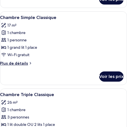
sur
Classique
le
Double
type
Afficher
Literie de qualité supérieure, minibar,
ou
4
de
Chambre Simple Classique
toutes
avec
chambre
17 m²
Chambre
les
lits
Classique
1 chambre
photos
jumeaux
Double
pour
1 personne
ou
ce
avec
1 grand lit 1 place
lits
type
Wi-Fi gratuit
jumeaux
de
Plus
Plus de détails
chambre :
de
Chambre
détails
Voir les prix
sur
Simple
le
Classique
type
Afficher
Literie de qualité supérieure, minibar,
4
de
Chambre Triple Classique
toutes
chambre
26 m²
Chambre
les
Simple
1 chambre
photos
Classique
pour
3 personnes
ce
1 lit double OU 2 lits 1 place