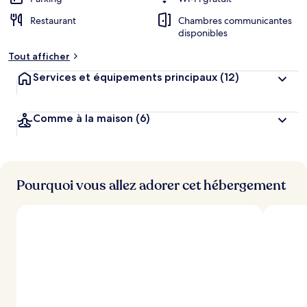
g
Restaurant
Chambres communicantes
e
disponibles
m
e
Tout afficher
n
t
Services et équipements principaux
(12)
s
l
Comme à la maison
(6)
e
s
m
i
Pourquoi vous allez adorer cet hébergement
e
u
x
n
o
t
é
s
p