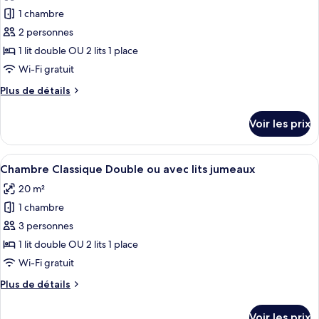
View
pour
1 chambre
&
ce
Balcony
2 personnes
type
1 lit double OU 2 lits 1 place
de
Wi-Fi gratuit
chambre :
Plus
Plus de détails
Suite
de
Junior,
détails
Voir les prix
vue
sur
le
jardin
type
Afficher
Literie de qualité supérieure, minibar,
5
de
Chambre Classique Double ou avec lits jumeaux
toutes
chambre
20 m²
Suite
les
Junior,
1 chambre
photos
vue
pour
3 personnes
jardin
ce
1 lit double OU 2 lits 1 place
type
Wi-Fi gratuit
de
Plus
Plus de détails
chambre :
de
Chambre
détails
Voir les prix