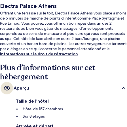
Electra Palace Athens
Offrant une terrasse sur le toit, Electra Palace Athens vous place à moins
de 5 minutes de marche de points d'intérêt comme Place Syntagma et
Rue Ermou. Vous pouvez vous offrir un bon repas dans un des 2
restaurants ou bien vous gâter de massages, d'enveloppements
corporels ou de soins de manucure et pédicure qui vous sont proposés
au spa. Cet hôtel de luxe abrite en outre 2 bars/lounges, une piscine
couverte et un bar en bord de piscine. Les autres voyageurs ne tarissent
pas d'éloges en ce qui concerne le personnel attentionné et le
succulent restaurant. L'hébergement se situe à une très courte distance
Informations sur le droit de rétractation
à pied des transports publics : Station de métro Sýntagma se trouve à 8
min et Station de métro Akrópoli, à 8 min.
Plus d’informations sur cet
hébergement
Aperçu
Taille de l'hôtel
Hôtel de 157 chambres
Sur 8 étages
Arrivée et départ