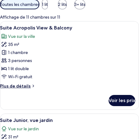
Filtres
Toutes les chambres
1 lit
2 lits
3+ lits
disponibles
pour
Affichage de 11 chambres sur 11
les
Afficher
Une chambre d’hôtel avec un grand lit,
6
Suite Acropolis View & Balcony
chambres
toutes
Vue sur la ville
les
35 m²
photos
pour
1 chambre
ce
3 personnes
type
1 lit double
de
Wi-Fi gratuit
chambre :
Plus
Plus de détails
Suite
de
Acropolis
détails
Voir les prix
View
sur
le
&
type
Afficher
Suite Junior, vue jardin | Literie de qu
Balcony
4
de
Suite Junior, vue jardin
toutes
chambre
Vue sur le jardin
Suite
les
Acropolis
31 m²
photos