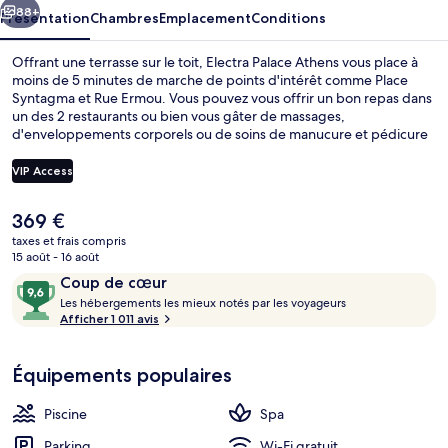
88+
Présentation
Chambres
Emplacement
Conditions
Offrant une terrasse sur le toit, Electra Palace Athens vous place à
moins de 5 minutes de marche de points d'intérêt comme Place
Syntagma et Rue Ermou. Vous pouvez vous offrir un bon repas dans
un des 2 restaurants ou bien vous gâter de massages,
d'enveloppements corporels ou de soins de manucure et pédicure
qui vous sont proposés au spa. Cet hôtel de luxe abrite en outre 2
bars/lounges, une piscine couverte et un bar en bord de piscine.
VIP Access
Les autres voyageurs ne tarissent pas d'éloges en ce qui concerne le
personnel attentionné et le succulent restaurant. L'hébergement se
Le
369 €
situe à une très courte distance à pied des transports publics :
2 restaurants servant le petit déjeuner,
prix
Station de métro Sýntagma se trouve à 8 min et Station de métro
taxes et frais compris
actuel
15 août - 16 août
Akrópoli, à 8 min.
est
Avis
9,6
Coup de cœur
de
voyageurs
L
sur
Les hébergements les mieux notés par les voyageurs
369 €.
e
Afficher 1 011 avis
10,
s
Coup
de
Équipements populaires
h
cœur
é
b
Piscine
Spa
e
r
Parking
Wi-Fi gratuit