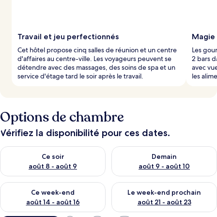
a
r
l
Travail et jeu perfectionnés
Magie
e
Cet hôtel propose cinq salles de réunion et un centre
Les gour
s
d'affaires au centre-ville. Les voyageurs peuvent se
2 bars d
détendre avec des massages, des soins de spa et un
avec vue
v
service d'étage tard le soir après le travail.
les alime
o
y
a
g
Options de chambre
e
u
r
Vérifiez la disponibilité pour ces dates.
s
Vérifier la disponibilité pour ce soir août 8 - août 9
Vérifier la disponibilité pour 
Ce soir
Demain
août 8 - août 9
août 9 - août 10
Vérifier la disponibilité pour ce week-end août 14 - août 16
Vérifier la disponibilité pour
Ce week-end
Le week-end prochain
août 14 - août 16
août 21 - août 23