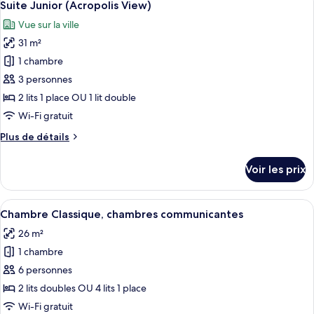
4
de
Suite Junior (Acropolis View)
toutes
chambre
Vue sur la ville
Suite
les
Présidentielle
31 m²
photos
pour
1 chambre
ce
3 personnes
type
2 lits 1 place OU 1 lit double
de
Wi-Fi gratuit
chambre :
Plus
Plus de détails
Suite
de
Junior
détails
Voir les prix
(Acropolis
sur
le
View)
type
Afficher
Une chambre d’hôtel avec un grand lit
4
de
Chambre Classique, chambres communicantes
toutes
chambre
26 m²
Suite
les
Junior
1 chambre
photos
(Acropolis
pour
6 personnes
View)
ce
2 lits doubles OU 4 lits 1 place
type
Wi-Fi gratuit