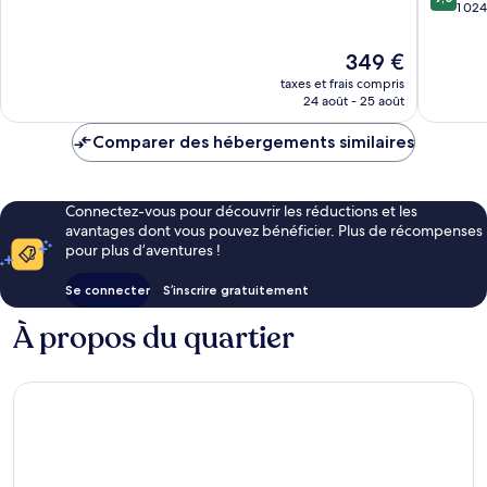
sur
1 024
10,
10,
Exceptionnel,
Merveill
1 217 avis
Le
349 €
1 024 avi
nouveau
taxes et frais compris
prix
24 août - 25 août
est
de
Comparer des hébergements similaires
349 €
Connectez-vous pour découvrir les réductions et les
avantages dont vous pouvez bénéficier. Plus de récompenses
pour plus d’aventures !
Se connecter
S’inscrire gratuitement
À propos du quartier