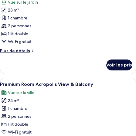
Vue sur le jardin
Chambre
les
Supérieure,
23 m²
photos
vue
pour
1 chambre
jardin
ce
2 personnes
type
1 lit double
de
Wi-Fi gratuit
chambre :
Plus
Plus de détails
Chambre
de
Premium,
détails
Voir les prix
vue
sur
le
jardin
type
Afficher
Une chambre d’hôtel avec un grand lit
5
de
Premium Room Acropolis View & Balcony
toutes
chambre
Vue sur la ville
Chambre
les
Premium,
24 m²
photos
vue
pour
1 chambre
jardin
ce
2 personnes
type
1 lit double
de
Wi-Fi gratuit