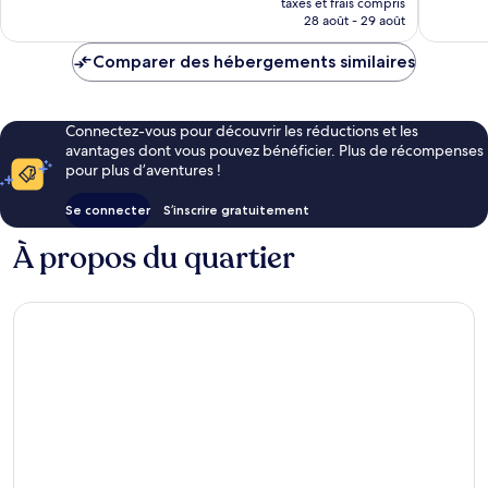
taxes et frais compris
prix
28 août - 29 août
est
de
Comparer des hébergements similaires
248 €
Connectez-vous pour découvrir les réductions et les
avantages dont vous pouvez bénéficier. Plus de récompenses
pour plus d’aventures !
Se connecter
S’inscrire gratuitement
À propos du quartier