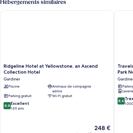
Hébergements similaires
de
chambre
Ridgeline Hotel at Yellowstone, an Ascend Collection Hotel
Travelod
Chambre
Simple
Standard
Ridgeline
Travelo
Ridgeline Hotel at Yellowstone, an Ascend
Travel
Hotel
by
Collection Hotel
Park N
at
Wyndh
Gardiner
Gardine
Yellowstone,
Gardine
an
Piscine
Animaux de compagnie
Yellows
Parkin
admis
Laveri
Ascend
Park
Parking gratuit
Wi-Fi gratuit
Collection
North
8.4
Trè
8,4
Hotel
Gardine
8.8
Excellent
sur
1 000
8,8
Gardiner
sur
1 611 avis
10,
10,
Très
Excellent,
bien,
1 611 avis
1 000 av
Le
248 €
nouveau