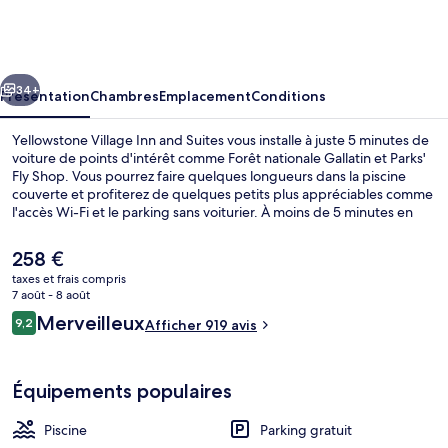
Village
Inn
and
cédent
Suivant
Suites
34+
Présentation
Chambres
Emplacement
Conditions
Yellowstone Village Inn and Suites vous installe à juste 5 minutes de
voiture de points d'intérêt comme Forêt nationale Gallatin et Parks'
Fly Shop. Vous pourrez faire quelques longueurs dans la piscine
couverte et profiterez de quelques petits plus appréciables comme
l'accès Wi-Fi et le parking sans voiturier. À moins de 5 minutes en
voiture, vous trouverez aussi des sites comme Roosevelt Arch et
Parc national de Yellowstone. Le personnel attentionné et
Le
258 €
l'emplacement remportent un franc succès auprès des autres
prix
taxes et frais compris
voyageurs.
actuel
7 août - 8 août
Vue sur la cour
est
Avis
Merveilleux
9,2
Afficher 919 avis
de
9,2 sur 10
voyageurs
258 €.
Équipements populaires
Piscine
Parking gratuit