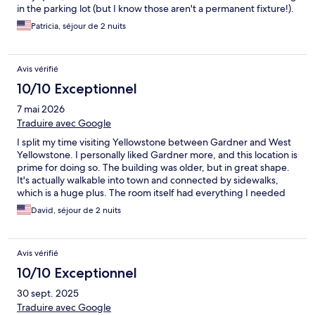
in the parking lot (but I know those aren't a permanent fixture!).
Patricia, séjour de 2 nuits
Avis vérifié
10/10 Exceptionnel
7 mai 2026
Traduire avec Google
I split my time visiting Yellowstone between Gardner and West
Yellowstone. I personally liked Gardner more, and this location is
prime for doing so. The building was older, but in great shape.
It's actually walkable into town and connected by sidewalks,
which is a huge plus. The room itself had everything I needed
and was clean. The staff was incredibly friendly and helpful. I
David, séjour de 2 nuits
would definitely stay here again!
Avis vérifié
10/10 Exceptionnel
30 sept. 2025
Traduire avec Google