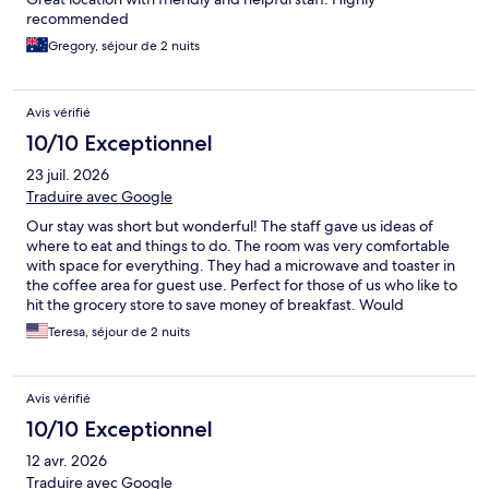
recommended
Gregory, séjour de 2 nuits
Avis vérifié
10/10 Exceptionnel
23 juil. 2026
Traduire avec Google
Our stay was short but wonderful! The staff gave us ideas of
where to eat and things to do. The room was very comfortable
with space for everything. They had a microwave and toaster in
the coffee area for guest use. Perfect for those of us who like to
hit the grocery store to save money of breakfast. Would
defiantly suggest this hotel for your visit for Yellowstone, sit and
Teresa, séjour de 2 nuits
enjoy the beautiful mountains from the front steps.
Avis vérifié
10/10 Exceptionnel
12 avr. 2026
Traduire avec Google