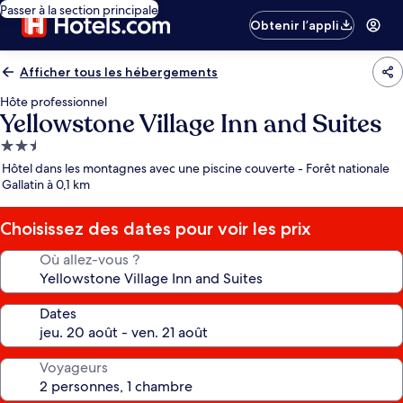
Passer à la section principale
Obtenir l’appli
Afficher tous les hébergements
Hôte professionnel
Yellowstone Village Inn and Suites
Hébergement
2.5 étoiles
Hôtel dans les montagnes avec une piscine couverte - Forêt nationale
Gallatin à 0,1 km
Choisissez des dates pour voir les prix
Où allez-vous ?
Dates
Voyageurs