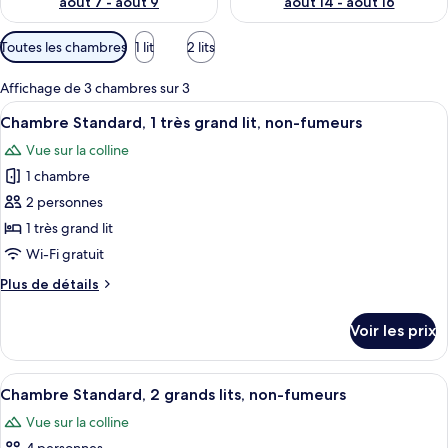
août 7 - août 9
août 14 - août 16
Filtres
Toutes les chambres
1 lit
2 lits
disponibles
pour
Affichage de 3 chambres sur 3
les
Afficher
Une chambre avec un lit, un bureau et 
1
Chambre Standard, 1 très grand lit, non-fumeurs
chambres
toutes
Vue sur la colline
les
1 chambre
photos
pour
2 personnes
ce
1 très grand lit
type
Wi-Fi gratuit
de
Plus
Plus de détails
chambre :
de
Chambre
détails
Voir les prix
sur
Standard,
le
1
type
Afficher
Une chambre d’hôtel avec deux lits, u
très
2
de
Chambre Standard, 2 grands lits, non-fumeurs
toutes
grand
chambre
Vue sur la colline
Chambre
les
lit,
Standard,