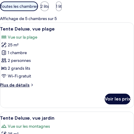
Filtres
Toutes les chambres
2 lits
1 lit
disponibles
pour
Affichage de 5 chambres sur 5
les
Afficher
Une pièce confortable aménagée comme u
12
Tente Deluxe, vue plage
chambres
toutes
Vue sur la plage
les
25 m²
photos
pour
1 chambre
ce
2 personnes
type
2 grands lits
de
Wi-Fi gratuit
chambre :
Plus
Plus de détails
Tente
de
Deluxe,
détails
Voir les prix
vue
sur
le
plage
type
Afficher
Une pièce confortable aménagée comme u
15
de
Tente Deluxe, vue jardin
toutes
chambre
Vue sur les montagnes
Tente
les
Deluxe,