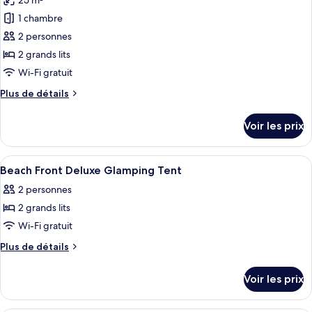
25 m²
photos
vue
pour
1 chambre
plage
ce
2 personnes
type
2 grands lits
de
Wi-Fi gratuit
chambre :
Plus
Plus de détails
Tente
de
Deluxe,
détails
Voir les prix
vue
sur
le
jardin
type
Afficher
Literie de qualité supérieure, matelas
13
de
Beach Front Deluxe Glamping Tent
toutes
chambre
2 personnes
Tente
les
Deluxe,
2 grands lits
photos
vue
pour
Wi-Fi gratuit
jardin
ce
Plus
Plus de détails
type
de
détails
de
Voir les prix
sur
chambre :
le
Beach
type