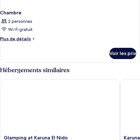
Chambre
2 personnes
Wi-Fi gratuit
Plus
Plus de détails
de
détails
Voir les prix
sur
le
type
Hébergements similaires
de
chambre
Glamping at Karuna El Nido
Karuna El
Chambre
Glamping
Karuna
Glamping at Karuna El Nido
Karuna 