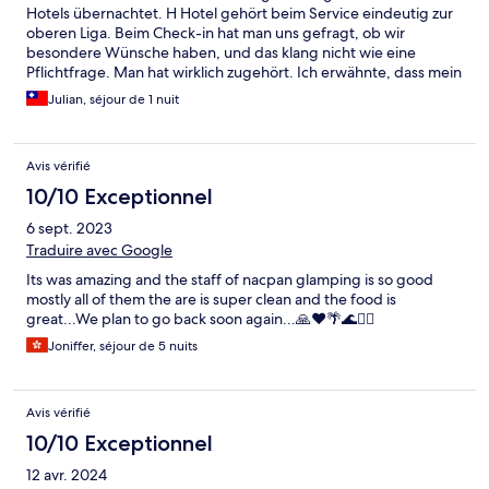
Hotels übernachtet. H Hotel gehört beim Service eindeutig zur
oberen Liga. Beim Check-in hat man uns gefragt, ob wir
besondere Wünsche haben, und das klang nicht wie eine
Pflichtfrage. Man hat wirklich zugehört. Ich erwähnte, dass mein
Rücken manchmal Probleme macht, und sie haben mir das
Julian, séjour de 1 nuit
Massagestudio gleich um die Ecke empfohlen. Sehr angenehm.
Mit dem Einlösegutschein für Piece of Sky haben wir dann den
ganzen Abend oben verbracht. Die Bucht in der Dämmerung,
Avis vérifié
zu zweit einfach dasitzen, ohne viel zu sagen. Solche Momente
brauchen keine Worte.
10/10 Exceptionnel
6 sept. 2023
Traduire avec Google
Its was amazing and the staff of nacpan glamping is so good
mostly all of them the are is super clean and the food is
great...We plan to go back soon again...🙏❤️🌴🌊🏄‍♂️
Joniffer, séjour de 5 nuits
Avis vérifié
10/10 Exceptionnel
12 avr. 2024