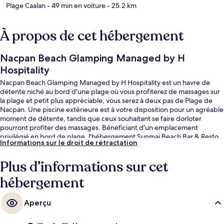
Plage Caalan
- 49 min en voiture
- 25.2 km
À propos de cet hébergement
Nacpan Beach Glamping Managed by H
Hospitality
Nacpan Beach Glamping Managed by H Hospitality est un havre de
détente niché au bord d'une plage où vous profiterez de massages sur
la plage et petit plus appréciable, vous serez à deux pas de Plage de
Nacpan. Une piscine extérieure est à votre disposition pour un agréable
moment de détente, tandis que ceux souhaitant se faire dorloter
pourront profiter des massages. Bénéficiant d'un emplacement
privilégié en bord de plage, l'hébergement Sunmai Beach Bar & Resto
Informations sur le droit de rétractation
sert des spécialités Cuisine internationale et est ouvert pour le petit
déjeuner, le déjeuner et le dîner. Sur place, vous profiterez d'un bar /
Plus d’informations sur cet
salon et d'une terrasse, parfaits pour se faire plaisir. Les logements vous
réservent par ailleurs d'agréables petits plus comme des lits
hébergement
confortables avec matelas Tempur-Pedic et une literie de qualité
supérieure.
Aperçu