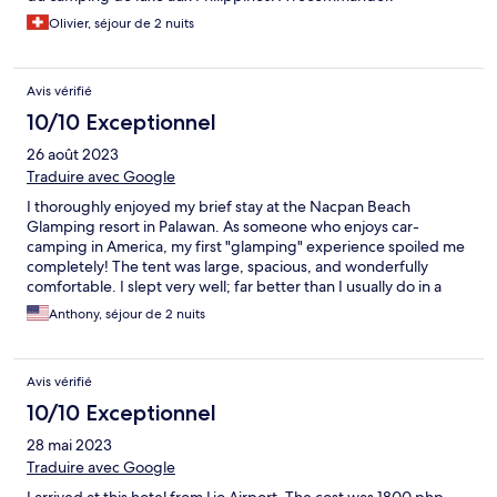
Olivier, séjour de 2 nuits
Avis vérifié
10/10 Exceptionnel
26 août 2023
Traduire avec Google
I thoroughly enjoyed my brief stay at the Nacpan Beach
Glamping resort in Palawan. As someone who enjoys car-
camping in America, my first "glamping" experience spoiled me
completely! The tent was large, spacious, and wonderfully
comfortable. I slept very well; far better than I usually do in a
standard hotel room. The staff were very friendly, attentive, and
Anthony, séjour de 2 nuits
helpful. They were able to organize transportation for me to and
from El Nido town, and from the resort to Puerto Princesa,
halfway down the island, on a moment's notice (owing to my
Avis vérifié
disorganization). The restaurant was great and very reasonably
priced. And you CANNOT beat the setting. Nacpan beach is
10/10 Exceptionnel
spectacular! I would definitely recommend staying here to
28 mai 2023
anyone and I'm sad I was only able to stay for a short period of
time.
Traduire avec Google