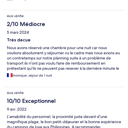
magnificent and the food was excellent! They have a brick oven
for their pizza and a spaghetti bar! Take lots of bug repellent as
the beach has a warning against nik niks which are these tiny
Avis vérifié
bugs that stick on you like glue and are plentiful. The water is
superb. Highly recommend this place is if you are some what of
2/10 Médiocre
an outdoors person. The shower and bathrooms are shared but
5 mars 2024
I didn’t find this to be a problem but some may. There is a
security outside and they provide a safety box and lock for your
Très decue
tent but I felt very safe there
Nous avons réservé une chambre pour une nuit car nous
voulions absolument y séjourner vu le cadre mais nous avions eu
un contretemps sur notre planning suite à un problème de
transport ils n'ont pas voulu faire de remboursement en
prétextant qu'ils ne peuvent pas resever à la dernière minute le
logement alors que j'ai prévenu 3-4 jours avant. Le site est over
monique, séjour de 1 nuit
booké ils auraient pu le relouer immédiatement. Très déçue du
retour alors que cela n'est pas de notre faute. Pas du tout
commerçant
Avis vérifié
10/10 Exceptionnel
9 avr. 2022
L’amabilité du personnel, la proximité juste devant d’une
magnifique plage, le bon petit-déjeuner et la bonne expérience
du camping de luxe aux Philippines. A recommander.