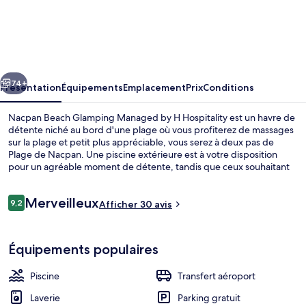
Nacpan
Beach
Glamping
Managed
cédent
Suivant
by
74+
Présentation
Équipements
Emplacement
Prix
Conditions
H
Nacpan Beach Glamping Managed by H Hospitality est un havre de
Hospitality
détente niché au bord d'une plage où vous profiterez de massages
sur la plage et petit plus appréciable, vous serez à deux pas de
Plage de Nacpan. Une piscine extérieure est à votre disposition
pour un agréable moment de détente, tandis que ceux souhaitant
se faire dorloter pourront profiter des massages. Bénéficiant d'un
emplacement privilégié en bord de plage, l'hébergement Sunmai
Avis
Merveilleux
Beach Bar & Resto sert des spécialités Cuisine internationale et est
9,2
Afficher 30 avis
9,2 sur 10
voyageurs
ouvert pour le petit déjeuner, le déjeuner et le dîner. Sur place, vous
profiterez d'un bar / salon et d'une terrasse, parfaits pour se faire
Piscine extérieure
plaisir. Les logements vous réservent par ailleurs d'agréables petits
Équipements populaires
plus comme des lits confortables avec matelas Tempur-Pedic et une
literie de qualité supérieure.
Piscine
Transfert aéroport
Laverie
Parking gratuit