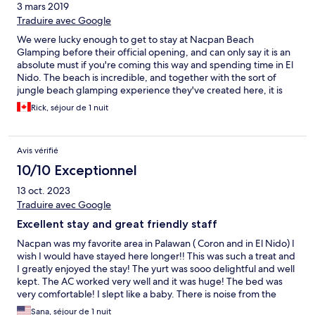
3 mars 2019
Traduire avec Google
We were lucky enough to get to stay at Nacpan Beach
Glamping before their official opening, and can only say it is an
absolute must if you're coming this way and spending time in El
Nido. The beach is incredible, and together with the sort of
jungle beach glamping experience they've created here, it is
truly like paradise. Not everything was finished, but there were
Rick, séjour de 1 nuit
a lot of men working hard finishing off everything and planting
thousands of plants and trees from what I could see! We were
shown some graphics of what the final product will be like, and
Avis vérifié
it simply looks astonishing! Big thanks to the team for the short
sneak peak into what will no doubt be a one of a kind
10/10 Exceptionnel
experience!
13 oct. 2023
Traduire avec Google
Excellent stay and great friendly staff
Nacpan was my favorite area in Palawan ( Coron and in El Nido) I
wish I would have stayed here longer!! This was such a treat and
I greatly enjoyed the stay! The yurt was sooo delightful and well
kept. The AC worked very well and it was huge! The bed was
very comfortable! I slept like a baby. There is noise from the
restaurant but until a reasonable hour..10-1030. The beach was
Sana, séjour de 1 nuit