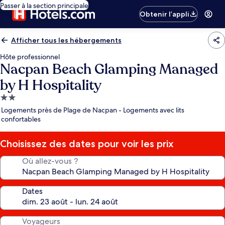
Passer à la section principale
Obtenir l’appli
Afficher tous les hébergements
Hôte professionnel
Nacpan Beach Glamping Managed
by H Hospitality
Hébergement
2.0 étoiles
Logements près de Plage de Nacpan - Logements avec lits
confortables
Choisissez des dates pour voir les prix
Où allez-vous ?
Dates
Voyageurs