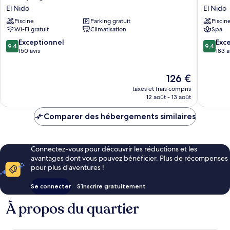
at
El
El Nido
El Nido
Karuna
Nido
Piscine
Parking gratuit
Piscin
El
Villas
Wi-Fi gratuit
Climatisation
Spa
Nido
El
El
Nido
9.4
9.4
Exceptionnel
Exc
9,4
9,4
Nido
sur
sur
150 avis
183 a
10,
10,
Exceptionnel,
Exceptio
Le
126 €
150 avis
183 avis
nouveau
taxes et frais compris
prix
12 août - 13 août
est
de
Comparer des hébergements similaires
126 €
Connectez-vous pour découvrir les réductions et les
avantages dont vous pouvez bénéficier. Plus de récompenses
pour plus d’aventures !
Se connecter
S’inscrire gratuitement
À propos du quartier