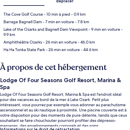
déplacer
The Cove Golf Course
- 10 min à pied
- 0.9 km
Barrage Bagnell Dam
- 7 min en voiture
- 7.8 km
Lake of the Ozarks and Bagnell Dam Viewpoint
- 9 min en voiture
-
9.9 km
Amphithéâtre Ozarks
- 26 min en voiture
- 46.0 km
Ha Ha Tonka State Park
- 26 min en voiture
- 44.6 km
À propos de cet hébergement
Lodge Of Four Seasons Golf Resort, Marina &
Spa
Lodge Of Four Seasons Golf Resort, Marina & Spa est l'endroit idéal
pour des vacances au bord de la mer à Lake Ozark. Petit plus
intéressant, vous pourrez par exemple vous adonner au parachutisme
ascensionnel et au ski nautique à proximité. Une piscine couverte est à
votre disposition pour des moments de pure détente, tandis que ceux
souhaitant se faire chouchouter pourront profiter des dépresso-
massages, des enveloppements corporels et des soins
Informations sur le droit de rétractation