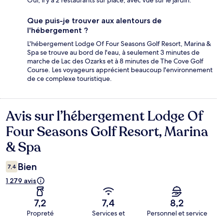
Oui, il y a 2 restaurants sur place, avec vue sur le jardin.
Que puis-je trouver aux alentours de
l'hébergement ?
L'hébergement Lodge Of Four Seasons Golf Resort, Marina &
Spa se trouve au bord de l'eau, à seulement 3 minutes de
marche de Lac des Ozarks et à 8 minutes de The Cove Golf
Course. Les voyageurs apprécient beaucoup l'environnement
de ce complexe touristique.
Avis sur l’hébergement Lodge Of
Avis
Four Seasons Golf Resort, Marina
& Spa
Bien
7,4
1 279 avis
7,2
7,4
8,2
Propreté
Services et
Personnel et service