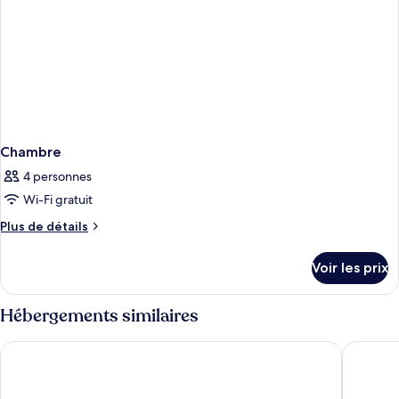
Chambre
4 personnes
Wi-Fi gratuit
Plus
Plus de détails
de
détails
Voir les prix
sur
le
type
Hébergements similaires
de
chambre
Margaritaville Lake Resort Lake of the Ozarks
The Reso
Chambre