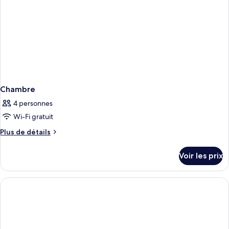
lits
doubles
Chambre
4 personnes
Wi-Fi gratuit
Plus
Plus de détails
de
détails
Voir les prix
sur
le
type
de
chambre
Chambre