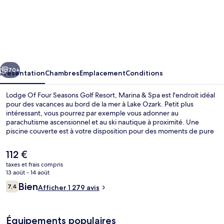
l’hébergement
Lodge
Of
Four
Seasons
cédent
Suivant
Golf
70+
Présentation
Chambres
Emplacement
Conditions
Resort,
Lodge Of Four Seasons Golf Resort, Marina & Spa est l'endroit idéal
Marina
pour des vacances au bord de la mer à Lake Ozark. Petit plus
intéressant, vous pourrez par exemple vous adonner au
&
parachutisme ascensionnel et au ski nautique à proximité. Une
Spa
piscine couverte est à votre disposition pour des moments de pure
détente, tandis que ceux souhaitant se faire chouchouter pourront
profiter des dépresso-massages, des enveloppements corporels et
Le
112 €
des soins d'aromathérapie. L'établissement HK's Restaurant, l'un des
prix
taxes et frais compris
2 restaurants, peut s'enorgueillir de vues sur le jardin et sert le dîner.
actuel
13 août - 14 août
Parmi les autres petits avantages de cet hébergement figurent 5
Bar en bord de piscine
est
Avis
bars/lounges, un terrain de golf et une marina sur place. Les autres
Bien
7,4
Afficher 1 279 avis
de
7,4 sur 10
voyageurs adorent la piscine rafraîchissante et le personnel
voyageurs
112 €.
attentionné.
Équipements populaires