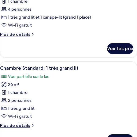
pour
1 chambre
lits
ce
doubles
4 personnes
type
1 très grand lit et 1 canapé-lit (grand 1 place)
de
Wi-Fi gratuit
chambre :
Plus
Plus de détails
Suite,
de
1
détails
Voir les prix
chambre,
sur
le
cheminée,
type
Afficher
Une chambre d’hôtel avec un grand lit
vue
3
de
Chambre Standard, 1 très grand lit
toutes
établissement
chambre
Vue partielle sur le lac
Suite,
les
1
26 m²
photos
chambre,
pour
1 chambre
cheminée,
ce
vue
2 personnes
établissement
type
1 très grand lit
de
Wi-Fi gratuit
chambre :
Plus
Plus de détails
Chambre
de
Standard,
détails