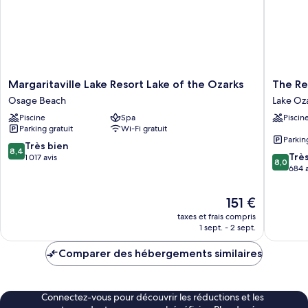
Margaritaville
The
Margaritaville Lake Resort Lake of the Ozarks
The Re
Lake
Resort
Osage Beach
Lake Oz
Resort
at
Piscine
Spa
Piscin
Lake
Lake
Parking gratuit
Wi-Fi gratuit
of
of
Parkin
the
the
8.4
Très bien
8,4
8.0
Ozarks
Ozarks
Trè
sur
1 017 avis
8,0
sur
Osage
Lake
684 a
10,
10,
Beach
Ozark
Très
Très
bien,
Le
151 €
bien,
1 017 avis
nouveau
taxes et frais compris
684 avis
prix
1 sept. - 2 sept.
est
de
Comparer des hébergements similaires
151 €
Connectez-vous pour découvrir les réductions et les