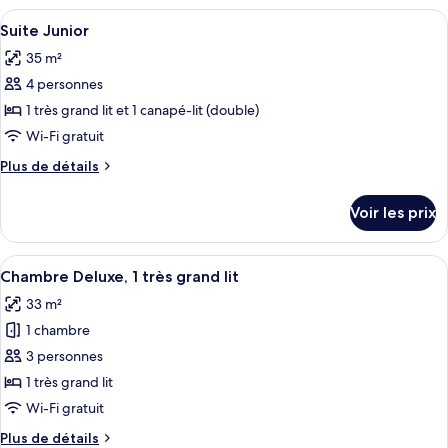
cuisine
type
Afficher
Une chambre d’hôtel avec un grand lit,
4
de
Suite Junior
toutes
chambre
35 m²
Suite,
les
2
4 personnes
photos
chambres,
pour
1 très grand lit et 1 canapé-lit (double)
cuisine
ce
Wi-Fi gratuit
type
Plus
Plus de détails
de
de
chambre :
détails
Voir les prix
sur
Suite
le
Junior
type
Afficher
Une chambre d’hôtel dotée d’un grand l
3
de
Chambre Deluxe, 1 très grand lit
toutes
chambre
33 m²
Suite
les
Junior
1 chambre
photos
pour
3 personnes
ce
1 très grand lit
type
Wi-Fi gratuit
de
Plus
Plus de détails