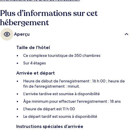
d'aromathérapie. L'établissement HK's Restaurant, l'un des 2
restaurants, peut s'enorgueillir de vues sur le jardin et sert le dîner.
Plus d’informations sur cet
Parmi les autres petits avantages de cet hébergement figurent 5
bars/lounges, un terrain de golf et une marina sur place. Les autres
hébergement
voyageurs adorent la piscine rafraîchissante et le personnel attentionné.
Aperçu
Taille de l'hôtel
Ce complexe touristique de 350 chambres
Sur 4 étages
Arrivée et départ
Heure de début de l'enregistrement : 16 h 00 ; heure de
fin de l'enregistrement : minuit.
L'arrivée tardive est soumise à disponibilité
Âge minimum pour effectuer l'enregistrement : 18 ans
L'heure de départ est 11 h 00
Le départ tardif est soumis à disponibilité
Instructions spéciales d’arrivée