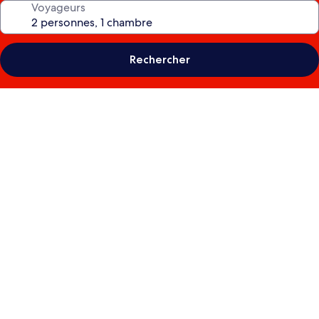
Voyageurs
Rechercher
Galerie
photos
de