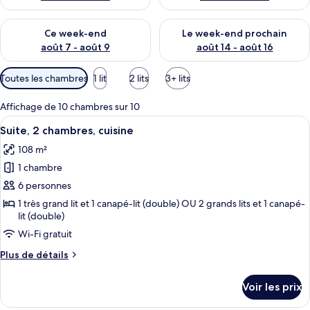
Vérifier la disponibilité pour ce week-end août 7 - août 9
Vérifier la disponibilité pour 
Ce week-end
Le week-end prochain
août 7 - août 9
août 14 - août 16
Filtres
Toutes les chambres
1 lit
2 lits
3+ lits
disponibles
pour
Affichage de 10 chambres sur 10
les
Afficher
Une chambre d’hôtel avec deux lits, u
4
Suite, 2 chambres, cuisine
chambres
toutes
108 m²
les
1 chambre
photos
pour
6 personnes
ce
1 très grand lit et 1 canapé-lit (double) OU 2 grands lits et 1 canapé-
lit (double)
type
de
Wi-Fi gratuit
chambre :
Plus
Plus de détails
Suite,
de
détails
2
Voir les prix
sur
chambres,
le