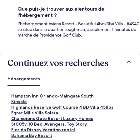
Que puis-je trouver aux alentours de
l'hébergement ?
L'hébergement Aviana Resort - Beautiful 4bd/3ba Villa - #4940
se situe dans le quartier Loughman, à seulement 1 minutes de
marche de Providence Golf Club.
Continuez vos recherches
Hébergements
L
Hampton Inn Orlando-Maingate South
i
L
Kinsale
e
i
L
Highlands Reserve Golf Course 4 BD Villa 458bs
n
e
i
L
Egret Mills Villa Solara
o
n
e
i
L
Champions Gate Resort Luxury Homes
u
o
n
e
i
L
St005v: 10 Bed, Avengers, Toy Story
v
u
o
n
e
i
L
Florida Disney Vacation rental
r
v
u
o
n
e
i
L
Bahama Bay Resort