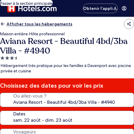
Passer à la section principale
Obtenir l’appli
Afficher tous les hébergements
Maison entière
·
Hôte professionnel
Aviana Resort - Beautiful 4bd/3ba
Villa - #4940
Hébergement
3.5 étoiles
Hébergement très pratique pour les familles à Davenport avec piscine
privée et cuisine
Choisissez des dates pour voir les prix
Où allez-vous ?
Dates
Voyageurs