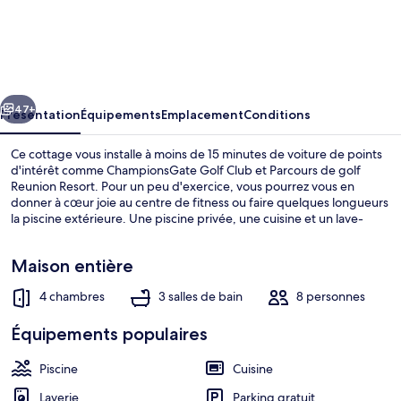
Aviana
Resort
-
Beautiful
cédent
Suivant
4bd/3ba
47+
Présentation
Équipements
Emplacement
Conditions
Villa
Ce cottage vous installe à moins de 15 minutes de voiture de points
-
d'intérêt comme ChampionsGate Golf Club et Parcours de golf
Reunion Resort. Pour un peu d'exercice, vous pourrez vous en
#4940
donner à cœur joie au centre de fitness ou faire quelques longueurs
la piscine extérieure. Une piscine privée, une cuisine et un lave-
linge/sèche-linge contribueront également à un séjour des plus
réussis.
Maison entière
4 chambres
3 salles de bain
8 personnes
Terrasse/Patio
Équipements populaires
Piscine
Cuisine
Laverie
Parking gratuit