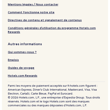
d
Mentions légales / Nous contacter
r
o
Comment fonctionne notre site
o
m
Directives de contenu et signalement de contenus
H
Conditions générales d’utilisation du programme Hotels.com
o
Rewards
m
e
b
Autres informations
y
R
Qui sommes-nous ?
e
d
Emplois
A
Guides de voyage
w
n
Hotels.com Rewards
i
n
g
Parmi les moyens de paiement acceptés sur fr.hotels.com figurent :
American Express, Diner’s Club International, Mastercard, Visa, Visa
Electron, CartaSi, Carte Bleue, PayPal et Eurocard.
© 2026 Hotels.com, L.P., une entreprise d’Expedia Group. Tous droits
réservés. Hotels.com et le logo Hotels.com sont des marques
commerciales ou des marques déposées d’Hotels.com, L.P.