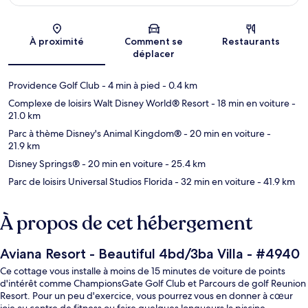
Carte
À proximité
Comment se
Restaurants
déplacer
Providence Golf Club
- 4 min à pied
- 0.4 km
Complexe de loisirs Walt Disney World® Resort
- 18 min en voiture
-
21.0 km
Parc à thème Disney's Animal Kingdom®
- 20 min en voiture
-
21.9 km
Disney Springs®
- 20 min en voiture
- 25.4 km
Parc de loisirs Universal Studios Florida
- 32 min en voiture
- 41.9 km
À propos de cet hébergement
Aviana Resort - Beautiful 4bd/3ba Villa - #4940
Ce cottage vous installe à moins de 15 minutes de voiture de points
d'intérêt comme ChampionsGate Golf Club et Parcours de golf Reunion
Resort. Pour un peu d'exercice, vous pourrez vous en donner à cœur
joie au centre de fitness ou faire quelques longueurs la piscine