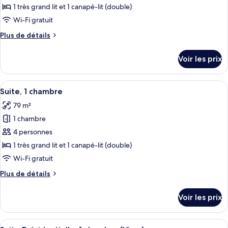
Suite,
pour
1 très grand lit et 1 canapé-lit (double)
1
ce
Bedroom
Wi-Fi gratuit
type
Plus
Plus de détails
de
de
chambre :
détails
Voir les prix
sur
Suite,
le
1
type
Afficher
Une chambre d’hôtel avec un grand lit
chambre
7
de
Suite, 1 chambre
toutes
chambre
79 m²
Suite,
les
1
1 chambre
photos
chambre
pour
4 personnes
ce
1 très grand lit et 1 canapé-lit (double)
type
Wi-Fi gratuit
de
Plus
Plus de détails
chambre :
de
Suite,
détails
Voir les prix
sur
1
le
chambre
type
Afficher
Un salon moderne avec un canapé, une 
11
de