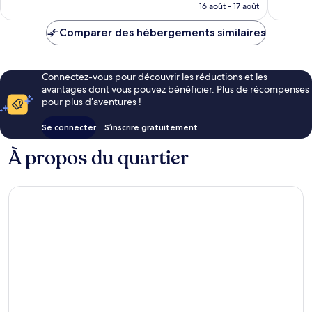
prix
16 août - 17 août
1 011 avis
est
de
Comparer des hébergements similaires
198 €
Connectez-vous pour découvrir les réductions et les
avantages dont vous pouvez bénéficier. Plus de récompenses
pour plus d’aventures !
Se connecter
S’inscrire gratuitement
À propos du quartier