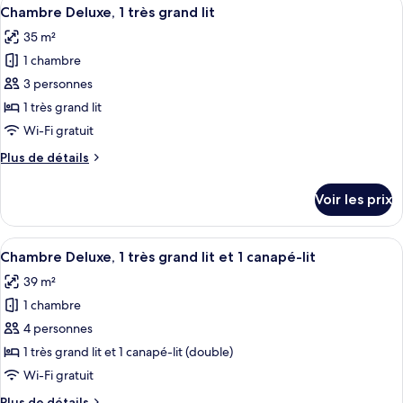
Afficher
Beds,
12
de
Chambre Deluxe, 1 très grand lit
toutes
High
chambre
35 m²
Deluxe
les
Floor,
Room,
1 chambre
photos
Bay
2
pour
View
3 personnes
Queen
ce
Beds,
1 très grand lit
High
type
Wi-Fi gratuit
Floor,
de
Bay
Plus
Plus de détails
chambre :
View
de
Chambre
détails
Voir les prix
sur
Deluxe,
le
1
type
Afficher
Un salon moderne avec un canapé gris,
très
6
de
Chambre Deluxe, 1 très grand lit et 1 canapé-lit
toutes
grand
chambre
39 m²
Chambre
les
lit
Deluxe,
1 chambre
photos
1
pour
4 personnes
très
ce
grand
1 très grand lit et 1 canapé-lit (double)
lit
type
Wi-Fi gratuit
de
Plus
Plus de détails