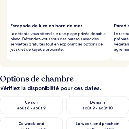
Escapade de luxe en bord de mer
Paradi
La détente vous attend sur une plage privée de sable
Le resta
blanc. Détendez-vous sous des parasols avec des
préparés
serviettes gratuites tout en explorant les options de
végétari
jet ski et de kayak à proximité.
agrémen
Options de chambre
Vérifiez la disponibilité pour ces dates.
Vérifier la disponibilité pour ce soir août 8 - août 9
Vérifier la disponibilité pour 
Ce soir
Demain
août 8 - août 9
août 9 - août 10
Vérifier la disponibilité pour ce week-end août 14 - août 16
Vérifier la disponibilité pour
Ce week-end
Le week-end prochain