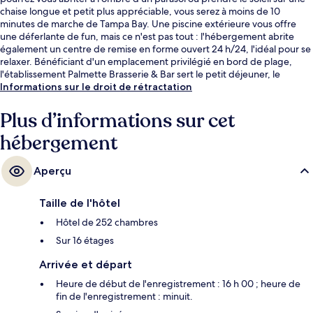
chaise longue et petit plus appréciable, vous serez à moins de 10
minutes de marche de Tampa Bay. Une piscine extérieure vous offre
une déferlante de fun, mais ce n'est pas tout : l'hébergement abrite
également un centre de remise en forme ouvert 24 h/24, l'idéal pour se
relaxer. Bénéficiant d'un emplacement privilégié en bord de plage,
l'établissement Palmette Brasserie & Bar sert le petit déjeuner, le
déjeuner et le dîner. Parmi les avantages offerts par cet hébergement :
Informations sur le droit de rétractation
un bar / salon et des vélos gratuits. Le personnel attentionné et la
proximité avec la plage remportent un franc succès auprès des autres
Plus d’informations sur cet
voyageurs.
hébergement
Aperçu
Taille de l'hôtel
Hôtel de 252 chambres
Sur 16 étages
Arrivée et départ
Heure de début de l'enregistrement : 16 h 00 ; heure de
fin de l'enregistrement : minuit.