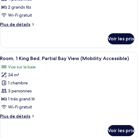
Roll-
très
ce
grand
2 grands lits
In
lit
type
Shower)
Wi-Fi gratuit
(Mobility
de
Accessible,
Plus
Plus de détails
chambre :
Roll-
de
2
In
détails
Voir les prix
Shower)
sur
Queen
le
Beds
type
Afficher
Une chambre d’hôtel dotée d’un grand l
Partial
6
de
Room, 1 King Bed, Partial Bay View (Mobility Accessible)
toutes
Bay
chambre
Vue sur la baie
2
les
View
Queen
34 m²
photos
(Mobility
Beds
pour
1 chambre
Accessible)
Partial
ce
Bay
3 personnes
View
type
1 très grand lit
(Mobility
de
Wi-Fi gratuit
Accessible)
chambre :
Plus
Plus de détails
Room,
de
1
détails
Voir les prix
King
sur
le