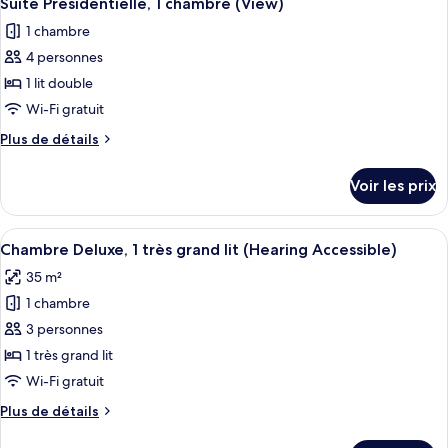
Suite Présidentielle, 1 chambre (View)
toutes
chambre
1 chambre
Suite,
les
1
4 personnes
photos
chambre
pour
1 lit double
ce
Wi-Fi gratuit
type
Plus
Plus de détails
de
de
chambre :
détails
Voir les prix
sur
Suite
le
Présidentielle,
type
Afficher
Literie de qualité supérieure, couette 
1
6
de
Chambre Deluxe, 1 très grand lit (Hearing Accessible)
toutes
chambre
chambre
35 m²
Suite
les
(View)
Présidentielle,
1 chambre
photos
1
pour
3 personnes
chambre
ce
(View)
1 très grand lit
type
Wi-Fi gratuit
de
Plus
Plus de détails
chambre :
de
Chambre
détails