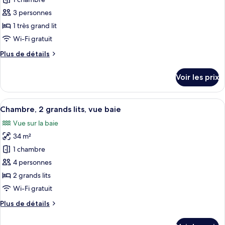
photos
View
Queen
pour
3 personnes
Beds,
ce
Partial
1 très grand lit
Bay
type
Wi-Fi gratuit
View
de
Plus
Plus de détails
chambre :
de
Room,
détails
Voir les prix
sur
1
le
King
type
Afficher
Literie de qualité supérieure, couette 
Bed
13
de
Chambre, 2 grands lits, vue baie
toutes
Partial
chambre
Vue sur la baie
Room,
les
Bay
1
34 m²
photos
View
King
pour
1 chambre
Bed
ce
Partial
4 personnes
Bay
type
2 grands lits
View
de
Wi-Fi gratuit
chambre :
Plus
Plus de détails
Chambre,
de
2
détails