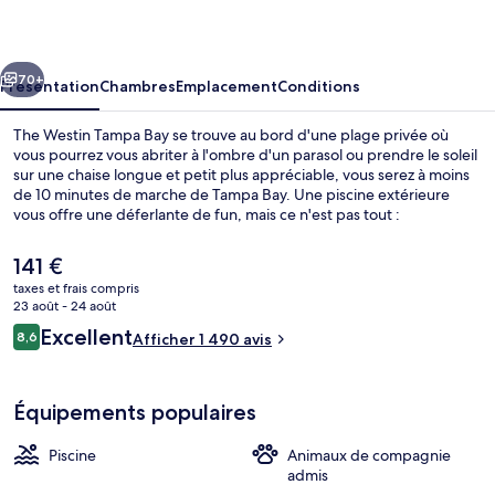
Tampa
Bay
cédent
Suivant
70+
Présentation
Chambres
Emplacement
Conditions
The Westin Tampa Bay se trouve au bord d'une plage privée où
vous pourrez vous abriter à l'ombre d'un parasol ou prendre le soleil
sur une chaise longue et petit plus appréciable, vous serez à moins
de 10 minutes de marche de Tampa Bay. Une piscine extérieure
vous offre une déferlante de fun, mais ce n'est pas tout :
l'hébergement abrite également un centre de remise en forme
ouvert 24 h/24, l'idéal pour se relaxer. Bénéficiant d'un
Le
141 €
emplacement privilégié en bord de plage, l'établissement Palmette
prix
taxes et frais compris
Brasserie & Bar sert le petit déjeuner, le déjeuner et le dîner. Parmi
actuel
23 août - 24 août
les avantages offerts par cet hébergement : un bar / salon et des
Salle de réunion
est
Avis
vélos gratuits. Le personnel attentionné et la proximité avec la plage
Excellent
8,6
Afficher 1 490 avis
de
8,6 sur 10
remportent un franc succès auprès des autres voyageurs.
voyageurs
141 €.
Équipements populaires
Piscine
Animaux de compagnie
admis