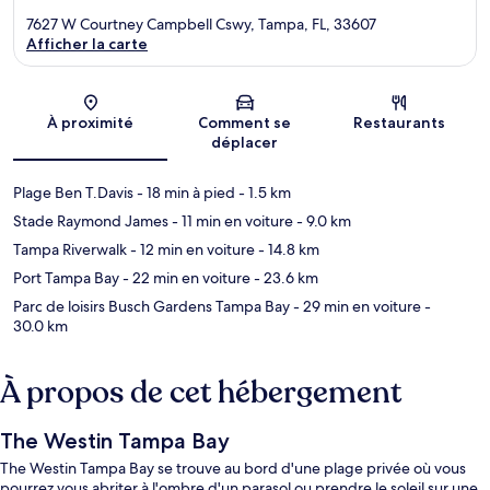
7627 W Courtney Campbell Cswy, Tampa, FL, 33607
Afficher la carte
Carte
À proximité
Comment se
Restaurants
déplacer
Plage Ben T.Davis
- 18 min à pied
- 1.5 km
Stade Raymond James
- 11 min en voiture
- 9.0 km
Tampa Riverwalk
- 12 min en voiture
- 14.8 km
Port Tampa Bay
- 22 min en voiture
- 23.6 km
Parc de loisirs Busch Gardens Tampa Bay
- 29 min en voiture
-
30.0 km
À propos de cet hébergement
The Westin Tampa Bay
The Westin Tampa Bay se trouve au bord d'une plage privée où vous
pourrez vous abriter à l'ombre d'un parasol ou prendre le soleil sur une