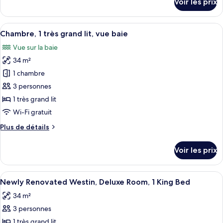
Voir les prix
grands
sur
le
lits,
type
Afficher
Une chambre d’hôtel dotée d’un grand l
vue
11
de
Chambre, 1 très grand lit, vue baie
toutes
baie
chambre
Vue sur la baie
Chambre,
les
2
34 m²
photos
grands
pour
1 chambre
lits,
ce
vue
3 personnes
baie
type
1 très grand lit
de
Wi-Fi gratuit
chambre :
Plus
Plus de détails
Chambre,
de
1
détails
Voir les prix
très
sur
le
grand
type
Afficher
Une chambre d’hôtel équipée d’un lit, d
lit,
6
de
Newly Renovated Westin, Deluxe Room, 1 King Bed
toutes
vue
chambre
34 m²
Chambre,
les
baie
1
3 personnes
photos
très
pour
1 très grand lit