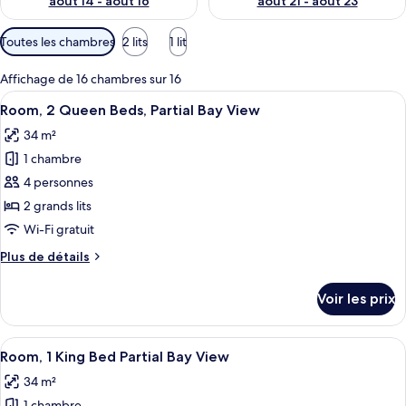
août 14 - août 16
août 21 - août 23
Filtres
Toutes les chambres
2 lits
1 lit
disponibles
pour
Affichage de 16 chambres sur 16
les
Afficher
Literie de qualité supérieure, couette 
12
Room, 2 Queen Beds, Partial Bay View
chambres
toutes
34 m²
les
1 chambre
photos
pour
4 personnes
ce
2 grands lits
type
Wi-Fi gratuit
de
Plus
Plus de détails
chambre :
de
Room,
détails
Voir les prix
sur
2
le
Queen
type
Afficher
Une chambre d’hôtel avec un lit, un b
Beds,
12
de
Room, 1 King Bed Partial Bay View
toutes
Partial
chambre
34 m²
Room,
les
Bay
2
1 chambre