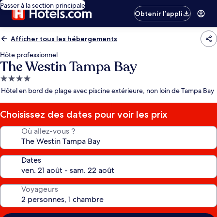
Passer à la section principale
Obtenir l’appli
Afficher tous les hébergements
Hôte professionnel
The Westin Tampa Bay
Hébergement
4.0 étoiles
Hôtel en bord de plage avec piscine extérieure, non loin de Tampa Bay
Choisissez des dates pour voir les prix
Où allez-vous ?
Dates
Voyageurs