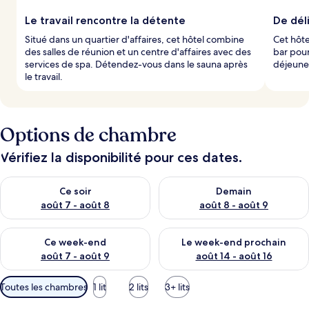
Le travail rencontre la détente
De dél
Situé dans un quartier d'affaires, cet hôtel combine
Cet hôte
des salles de réunion et un centre d'affaires avec des
bar pour
services de spa. Détendez-vous dans le sauna après
déjeuner
le travail.
Options de chambre
Vérifiez la disponibilité pour ces dates.
Vérifier la disponibilité pour ce soir août 7 - août 8
Vérifier la disponibilité pour 
Ce soir
Demain
août 7 - août 8
août 8 - août 9
Vérifier la disponibilité pour ce week-end août 7 - août 9
Vérifier la disponibilité pour 
Ce week-end
Le week-end prochain
août 7 - août 9
août 14 - août 16
Filtres
Toutes les chambres
1 lit
2 lits
3+ lits
disponibles