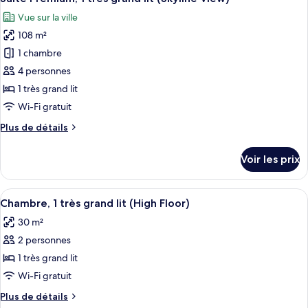
toutes
(Penthouse
chambre
Vue sur la ville
Suite,
les
Skyline
1
108 m²
photos
View
très
pour
Loggia)
1 chambre
grand
ce
lit
4 personnes
(Penthouse
type
1 très grand lit
Skyline
de
Wi-Fi gratuit
View
chambre :
Loggia)
Plus
Plus de détails
Suite
de
Premium,
détails
Voir les prix
1
sur
le
très
type
Afficher
Une chambre moderne avec une grande
grand
5
de
Chambre, 1 très grand lit (High Floor)
toutes
lit
chambre
30 m²
Suite
les
(Skyline
Premium,
2 personnes
photos
View)
1
pour
1 très grand lit
très
ce
grand
Wi-Fi gratuit
lit
type
Plus
Plus de détails
(Skyline
de
de