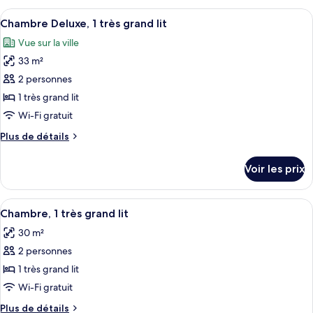
très
type
Afficher
Articles de toilette gratuits, sèche-ch
grand
5
de
Chambre Deluxe, 1 très grand lit
toutes
lit
chambre
Vue sur la ville
Suite,
les
1
33 m²
photos
très
pour
2 personnes
grand
ce
lit
1 très grand lit
type
Wi-Fi gratuit
de
Plus
Plus de détails
chambre :
de
Chambre
détails
Voir les prix
sur
Deluxe,
le
1
type
Afficher
Articles de toilette gratuits, sèche-ch
très
6
de
Chambre, 1 très grand lit
toutes
grand
chambre
30 m²
Chambre
les
lit
Deluxe,
2 personnes
photos
1
pour
1 très grand lit
très
ce
grand
Wi-Fi gratuit
lit
type
Plus
Plus de détails