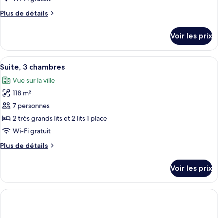
(High
type
Plus
Plus de détails
Floor)
de
de
chambre :
détails
Voir les prix
sur
Chambre
le
Familiale,
type
Afficher
Une chambre d’hôtel avec deux lits, u
plusieurs
6
de
Suite, 3 chambres
toutes
chambre
lits
Vue sur la ville
Chambre
les
Familiale,
118 m²
photos
plusieurs
pour
7 personnes
lits
ce
2 très grands lits et 2 lits 1 place
type
Wi-Fi gratuit
de
Plus
Plus de détails
chambre :
de
Suite,
détails
Voir les prix
sur
3
le
chambres
type
de
chambre
Suite,