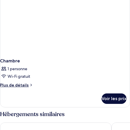
Chambre
1 personne
Wi-Fi gratuit
Plus
Plus de détails
de
détails
Voir les prix
sur
le
type
Hébergements similaires
de
chambre
MOOONS
Austria 
Chambre