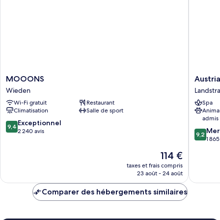
MOOONS
Austria
MOOONS
Austri
Wieden
Trend
Wieden
Landstr
Hotel
Wi-Fi gratuit
Restaurant
Spa
Savoyen
Climatisation
Salle de sport
Anima
Vienna
admis
Landstr
9.4
Exceptionnel
9,4
9.2
Mer
sur
2 240 avis
9,2
sur
1 865
10,
10,
Exceptionnel,
Le
114 €
Merveill
2 240 avis
nouveau
1 865 avi
taxes et frais compris
prix
23 août - 24 août
est
de
Comparer des hébergements similaires
114 €