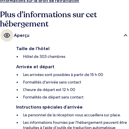
distance à pied des transports publics : Arrêt de tram Alfred-Adler-
Informations sur le droit de rétractation
Straße se trouve à 6 min et Station de tram Fasangasse, à 6 min.
Plus d’informations sur cet
hébergement
Aperçu
Taille de l'hôtel
Hôtel de 303 chambres
Arrivée et départ
Les arrivées sont possibles à partir de 15 h 00
Formalités d'arrivée sans contact
L'heure de départ est 12 h 00
Formalités de départ sans contact
Instructions spéciales d’arrivée
Le personnel de la réception vous accueillera sur place.
Les informations fournies par l’hébergement peuvent être
traduites à l’aide d’outils de traduction automatique