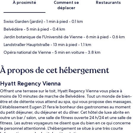
À proximité
Comment se
Restaurants
déplacer
Swiss Garden (jardin)
- 1 min à pied
- 0.1 km
Belvédère
- 5 min à pied
- 0.4 km
Jardin botanique de l'Université de Vienne
- 6 min à pied
- 0.6 km
Landstraßer Hauptstraße
- 13 min à pied
- 1.1 km
Opéra national de Vienne
- 5 min en voiture
- 3.8 km
À propos de cet hébergement
Hyatt Regency Vienna
Offrant une terrasse sur le toit, Hyatt Regency Vienna vous place à
moins de 10 minutes de marche de Belvédère. Tout un monde de bien-
être et de détente vous attend au spa, qui vous propose des massages.
L'établissement Eugen 21 fera le bonheur des gastronomes au moment
du petit déjeuner, du déjeuner et du dîner. Cet hôtel de luxe abrite en
outre un bar / salon, une salle de fitness ouverte 24 h/24 et une salle de
fitness. Les autres voyageurs ne disent que du bien en ce qui concerne
le personnel attentionné. L'hébergement se situe à une très courte