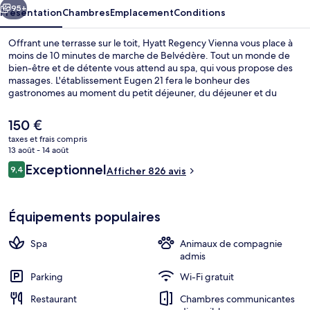
95+
Présentation
Chambres
Emplacement
Conditions
Offrant une terrasse sur le toit, Hyatt Regency Vienna vous place à
moins de 10 minutes de marche de Belvédère. Tout un monde de
bien-être et de détente vous attend au spa, qui vous propose des
massages. L'établissement Eugen 21 fera le bonheur des
gastronomes au moment du petit déjeuner, du déjeuner et du
dîner. Cet hôtel de luxe abrite en outre un bar / salon, une salle de
fitness ouverte 24 h/24 et une salle de fitness. Les autres voyageurs
Le
150 €
ne disent que du bien en ce qui concerne le personnel attentionné.
prix
taxes et frais compris
L'hébergement se situe à une très courte distance à pied des
actuel
13 août - 14 août
transports publics : Arrêt de tram Alfred-Adler-Straße se trouve à 6
Terrasse sur le toit
est
Avis
min et Station de tram Fasangasse, à 6 min.
Exceptionnel
9,4
Afficher 826 avis
de
9,4 sur 10
voyageurs
150 €.
Équipements populaires
Spa
Animaux de compagnie
admis
Parking
Wi-Fi gratuit
Restaurant
Chambres communicantes