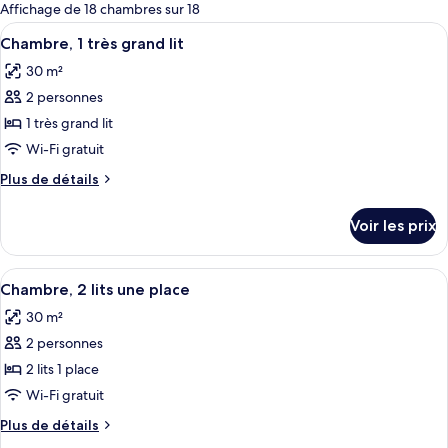
pour
Affichage de 18 chambres sur 18
les
Afficher
Articles de toilette gratuits, sèche-ch
7
Chambre, 1 très grand lit
chambres
toutes
30 m²
les
2 personnes
photos
pour
1 très grand lit
ce
Wi-Fi gratuit
type
Plus
Plus de détails
de
de
chambre :
détails
Voir les prix
sur
Chambre,
le
1
type
Afficher
Une chambre d’hôtel moderne dotée d’un
très
6
de
Chambre, 2 lits une place
toutes
chambre
grand
30 m²
Chambre,
les
lit
1
2 personnes
photos
très
pour
2 lits 1 place
grand
ce
lit
Wi-Fi gratuit
type
Plus
Plus de détails
de
de