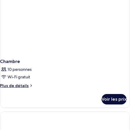
Chambre
10 personnes
Wi-Fi gratuit
Plus
Plus de détails
de
détails
Voir les prix
sur
le
type
de
chambre
Chambre