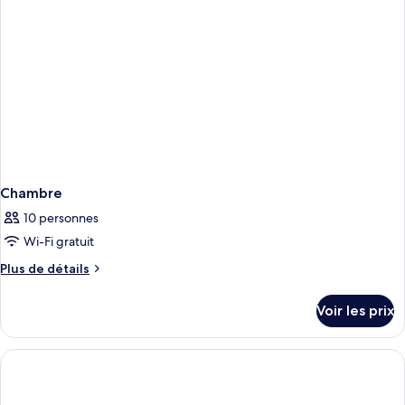
3
chambres
Chambre
10 personnes
Wi-Fi gratuit
Plus
Plus de détails
de
détails
Voir les prix
sur
le
type
de
chambre
Chambre