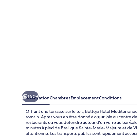
Hotel
Mediterraneo
160+
Présentation
Chambres
Emplacement
Conditions
Offrant une terrasse sur le toit, Bettoja Hotel Mediterra
romain. Après vous en être donné à cœur joie au centre de 
restaurants ou vous détendre autour d'un verre au bar/sal
minutes à pied de Basilique Sainte-Marie-Majeure et de Vi
attentionné. Les transports publics sont rapidement access