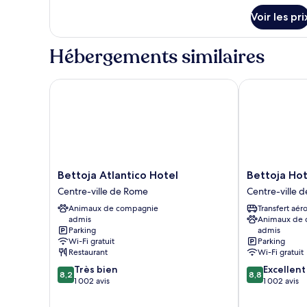
détails
Double
Voir les pri
sur
ou
le
avec
type
Hébergements similaires
de
lits
chambre
jumeaux
Chambre
Bettoja Atlantico Hotel
Bettoja Hotel
Supérieure
Double
ou
avec
lits
jumeaux
Bettoja
Bettoja
Bettoja Atlantico Hotel
Bettoja Hot
Atlantico
Hotel
Centre-ville de Rome
Centre-ville 
Hotel
Massimo
Animaux de compagnie
Transfert aér
Centre-
D'Azeglio
admis
Animaux de
ville
Centre-
Parking
admis
de
ville
Wi-Fi gratuit
Parking
Rome
de
Restaurant
Wi-Fi gratuit
Rome
8.2
8.8
Très bien
Excellent
8,2
8,8
sur
sur
1 002 avis
1 002 avis
10,
10,
Très
Excellent,