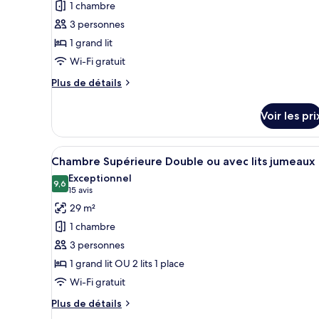
1 chambre
type
3 personnes
de
1 grand lit
chambre :
Suite
Wi-Fi gratuit
Junior
Plus
Plus de détails
(Premium)
de
détails
Voir les pri
sur
le
type
Afficher
Une chambre bien rangée, avec 
10
de
Chambre Supérieure Double ou avec lits jumeaux
toutes
chambre
Exceptionnel
Suite
les
9,6
9,6 sur 10
(15 avis)
15 avis
Junior
photos
29 m²
(Premium)
pour
1 chambre
ce
3 personnes
type
1 grand lit OU 2 lits 1 place
de
Wi-Fi gratuit
chambre :
Chambre
Plus
Plus de détails
Supérieure
de