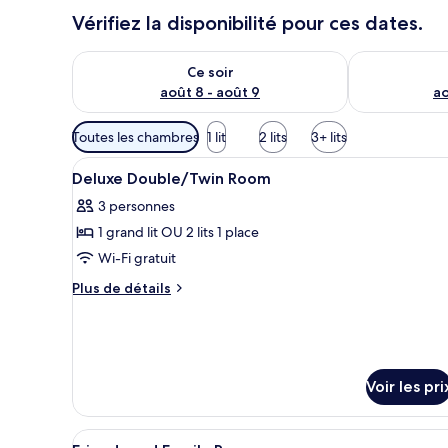
Vérifiez la disponibilité pour ces dates.
Vérifier la disponibilité pour ce soir août 8 - août 9
Vérifier la di
Ce soir
août 8 - août 9
ao
Filtres
Toutes les chambres
1 lit
2 lits
3+ lits
disponibles
Afficher
Minibar, coffres-forts dans le
pour
5
Deluxe Double/Twin Room
toutes
les
3 personnes
les
chambres
1 grand lit OU 2 lits 1 place
photos
pour
Wi-Fi gratuit
ce
Plus
Plus de détails
type
de
détails
de
sur
chambre :
le
Deluxe
type
Voir les pri
Double/Twin
de
chambre
Room
Deluxe
Afficher
Une chambre d’hôtel avec deux l
9