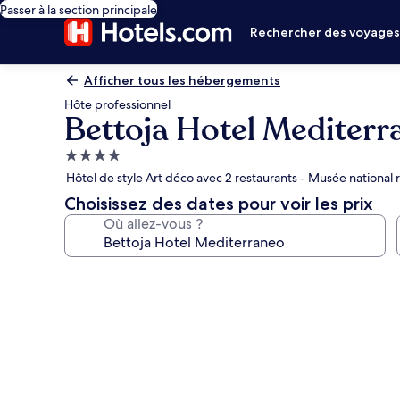
Passer à la section principale
Rechercher des voyage
Afficher tous les hébergements
Hôte professionnel
Bettoja Hotel Mediterr
Hébergement
4.0 étoiles
Hôtel de style Art déco avec 2 restaurants - Musée national 
Choisissez des dates pour voir les prix
Où allez-vous ?
Galerie
photos
de
l’hébergement
Bettoja