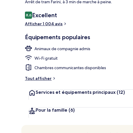
Arrêt de tram Farini, à 3 min de marche à peine.
Avis
Excellent
8,6
8,6 sur 10
voyageurs
Afficher 1 004 avis
Terrasse/Pati
Équipements populaires
Animaux de compagnie admis
Wi-Fi gratuit
Chambres communicantes disponibles
Tout afficher
Services et équipements principaux
(12)
Pour la famille
(6)