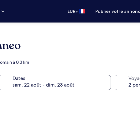
•
s
EUR
Publier votre annon
aneo
romain à 0,3 km
Dates
Voya