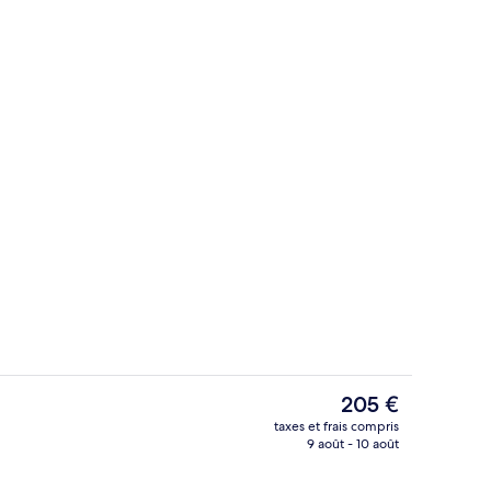
l
Façade de l’hébergement
Le
205 €
prix
taxes et frais compris
actuel
9 août - 10 août
térieur
Terrasse/Patio
est
de