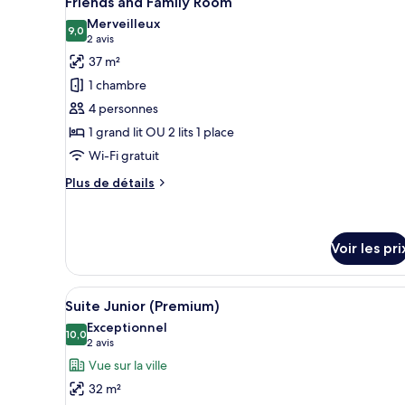
Double/Twin
Friends and Family Room
toutes
Room
Merveilleux
les
9,0
9,0 sur 10
(2 avis)
2 avis
photos
37 m²
pour
1 chambre
ce
4 personnes
type
1 grand lit OU 2 lits 1 place
de
Wi-Fi gratuit
chambre :
Friends
Plus
Plus de détails
and
de
détails
Family
sur
Room
le
Voir les pri
type
de
Afficher
Une chambre d’hôtel moderne av
chambre
9
Suite Junior (Premium)
Friends
toutes
Exceptionnel
and
les
10,0
10,0 sur 10
(2 avis)
2 avis
Family
photos
Room
Vue sur la ville
pour
32 m²
ce