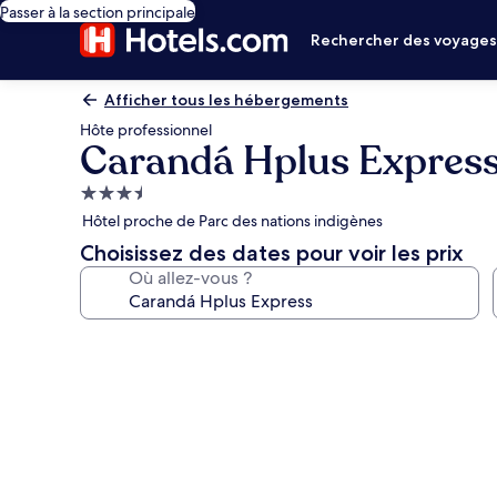
Passer à la section principale
Rechercher des voyage
Afficher tous les hébergements
Hôte professionnel
Carandá Hplus Expres
Hébergement
3.5 étoiles
Hôtel proche de Parc des nations indigènes
Choisissez des dates pour voir les prix
Où allez-vous ?
Galerie
photos
de
l’hébergement
Carandá