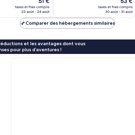
51 €
53 €
nouveau
nouvea
taxes et frais compris
taxes et frais compris
prix
prix
23 août - 24 août
30 août - 31 août
est
est
de
de
Comparer des hébergements similaires
51 €
53 €
réductions et les avantages dont vous
ses pour plus d’aventures !