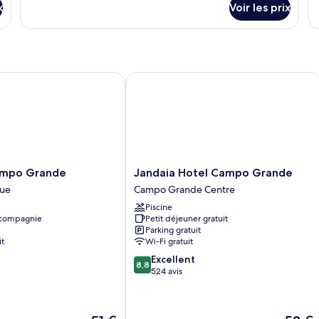
x
Voir les prix
su
le
ty
d
c
C
po Grande
Jandaia Hotel Campo Grande
Jandaia
ampo Grande
Jandaia Hotel Campo Grande
Hotel
que
Campo Grande Centre
Campo
Piscine
Grande
 compagnie
Petit déjeuner gratuit
Campo
Parking gratuit
Grande
it
Wi-Fi gratuit
Centre
8.8
Excellent
8,8
sur
524 avis
10,
Excellent,
524 avis
Le
Le