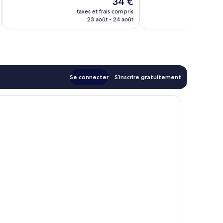
34 €
bien,
u
nouveau
1 004 avis
taxes et frais compris
tax
prix
23 août - 24 août
est
de
34 €
Se connecter
S’inscrire gratuitement