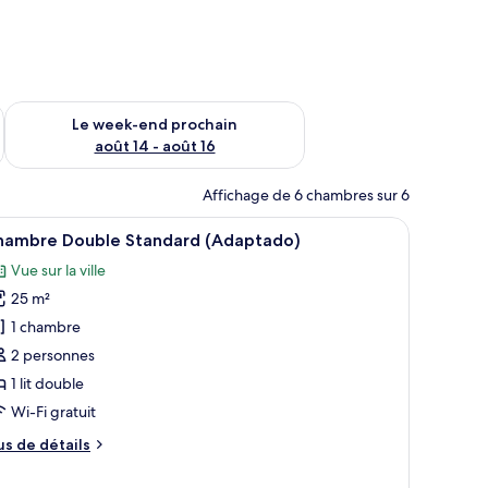
-end août 7 - août 9
Vérifier la disponibilité pour le week-end prochain août 14 - a
Le week-end prochain
août 14 - août 16
Affichage de 6 chambres sur 6
 téléviseur à écran plat, un bureau et une fenêtre avec des rideaux.
fficher
Une chambre d’hôtel moderne, équipée d’un lit
6
hambre Double Standard (Adaptado)
outes
Vue sur la ville
s
25 m²
hotos
our
1 chambre
e
2 personnes
ype
1 lit double
e
Wi-Fi gratuit
hambre :
us
us de détails
hambre
e
ouble
tails