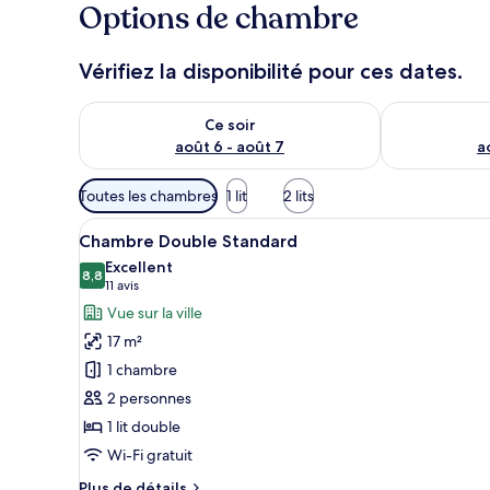
Options de chambre
Vérifiez la disponibilité pour ces dates.
Vérifier la disponibilité pour ce soir août 6 - août 7
Vérifier la di
Ce soir
août 6 - août 7
a
Filtres
Toutes les chambres
1 lit
2 lits
disponibles
Afficher
Une chambre d’hôtel avec deux 
pour
6
Chambre Double Standard
toutes
les
Excellent
les
8,8
chambres
8,8 sur 10
(11 avis)
11 avis
photos
Vue sur la ville
pour
17 m²
ce
1 chambre
type
2 personnes
de
1 lit double
chambre :
Chambre
Wi-Fi gratuit
Double
Plus
Plus de détails