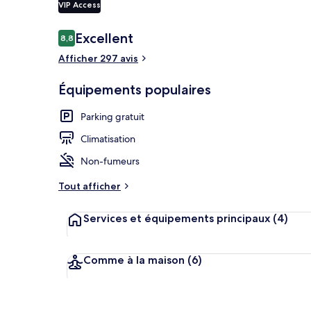
VIP Access
Avis
Excellent
8,8
8,8 sur 10
voyageurs
Réception
Afficher 297 avis
Équipements populaires
Parking gratuit
Climatisation
Non-fumeurs
Tout afficher
Services et équipements principaux
(4)
Comme à la maison
(6)