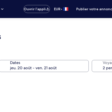
•
s
Ouvrir l’appli
EUR
Publier votre annon
s
Dates
Voya