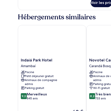
Voir les pri
Hébergements similaires
Indaiá Park Hotel
Novotel Cam
Indaiá
Novotel
Indaiá Park Hotel
Novotel C
Park
Campo
Amambaí
Carandá Bos
Hotel
Grande
Piscine
Piscine
Amambaí
Carandá
Petit déjeuner gratuit
Animaux de
Bosque
Animaux de compagnie
admis
admis
Parking gratu
Parking gratuit
Wi-Fi gratuit
9.2
8.2
Merveilleux
Très bien
9,2
8,2
sur
sur
845 avis
733 avis
10,
10,
Merveilleux,
Très
Le