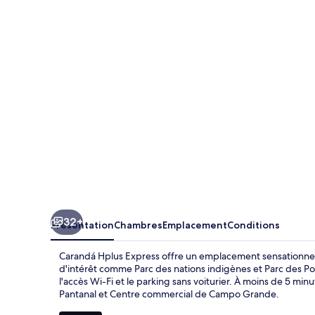
Hplus
Express
32+
Présentation
Chambres
Emplacement
Conditions
Carandá Hplus Express offre un emplacement sensationnel,
d'intérêt comme Parc des nations indigènes et Parc des Po
l'accès Wi-Fi et le parking sans voiturier. À moins de 5 mi
Pantanal et Centre commercial de Campo Grande.