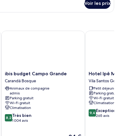
Voir les prix
r
pe
e
hambre
hambre
ibis budget Campo Grande
Hotel Ipê MS
ibis
Hotel
ibis budget Campo Grande
Hotel Ipê MS
budget
Ipê
Carandá Bosque
Vila Santos Gomes
Campo
MS
Animaux de compagnie
Petit déjeuner gratuit
Grande
Vila
admis
Parking gratuit
Carandá
Santos
Parking gratuit
Wi-Fi gratuit
Bosque
Gomes
Wi-Fi gratuit
Climatisation
Climatisation
9.4
Exceptionnel
9,4
8.2
Très bien
sur
265 avis
8,2
sur
1 004 avis
10,
10,
Exceptionnel,
Très
265 avis
Le