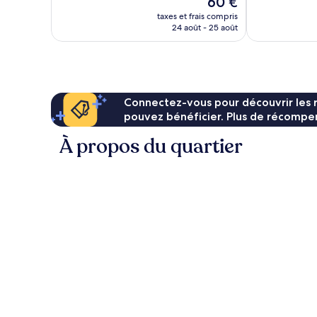
60 €
845 avis
bien,
nouveau
733 avis
taxes et frais compris
prix
24 août - 25 août
est
de
60 €
Connectez-vous pour découvrir les 
pouvez bénéficier. Plus de récompen
À propos du quartier