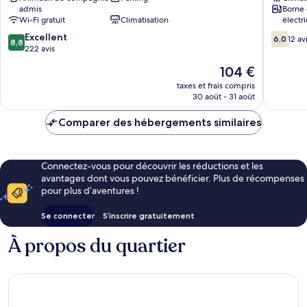
admis
Borne 
du
Provenc
Wi-Fi gratuit
Climatisation
électr
Parc
Les
8.8
6.0
Cavaillon
Excellent
Milles
6,0
12 av
8,8
sur
sur
222 avis
Grand
10,
10,
Sud
Le
104 €
Excellent,
12 avis
nouveau
222 avis
taxes et frais compris
prix
30 août - 31 août
est
de
Comparer des hébergements similaires
104 €
Connectez-vous pour découvrir les réductions et les
avantages dont vous pouvez bénéficier. Plus de récompenses
pour plus d’aventures !
Se connecter
S’inscrire gratuitement
À propos du quartier