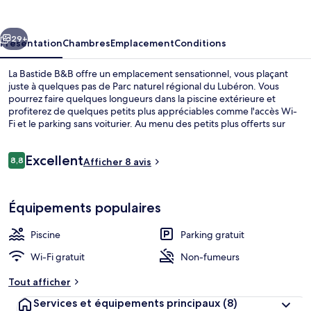
B&B
cédent
Suivant
29+
Présentation
Chambres
Emplacement
Conditions
La Bastide B&B offre un emplacement sensationnel, vous plaçant
juste à quelques pas de Parc naturel régional du Lubéron. Vous
pourrez faire quelques longueurs dans la piscine extérieure et
profiterez de quelques petits plus appréciables comme l'accès Wi-
Fi et le parking sans voiturier. Au menu des petits plus offerts sur
place, on trouve une terrasse et un jardin. Sympa non ?
Avis
Excellent
8,8
Afficher 8 avis
8,8 sur 10
voyageurs
Piscine extérieure, chaises longues
Équipements populaires
Piscine
Parking gratuit
Wi-Fi gratuit
Non-fumeurs
Tout afficher
Services et équipements principaux
(8)