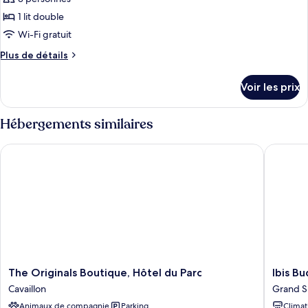
lit
ce
double,
1 lit double
terrasse
type
Wi-Fi gratuit
de
Plus
Plus de détails
chambre :
de
Chambre
détails
Voir les prix
sur
Double
le
(Milieu)
type
Hébergements similaires
de
chambre
The Originals Boutique, Hôtel du Parc
Ibis Bud
Chambre
Double
(Milieu)
The
Ibis
The Originals Boutique, Hôtel du Parc
Ibis B
Originals
Budget
Cavaillon
Grand 
Boutique,
Aix-
Animaux de compagnie
Parking
Climat
Hôtel
En-