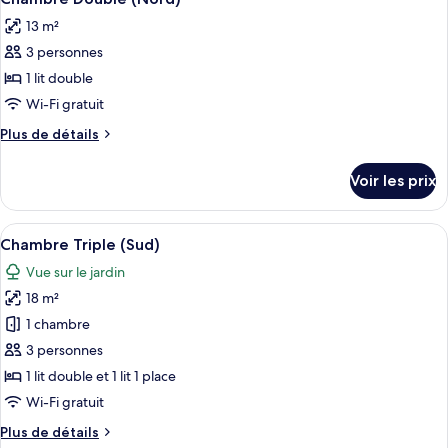
chambres
toutes
13 m²
les
3 personnes
photos
pour
1 lit double
ce
Wi-Fi gratuit
type
Plus
Plus de détails
de
de
chambre :
détails
Voir les prix
sur
Chambre
le
Double
type
Afficher
Une chambre à coucher avec un lit en 
(Nord)
5
de
Chambre Triple (Sud)
toutes
chambre
Vue sur le jardin
Chambre
les
Double
18 m²
photos
(Nord)
pour
1 chambre
ce
3 personnes
type
1 lit double et 1 lit 1 place
de
Wi-Fi gratuit
chambre :
Plus
Plus de détails
Chambre