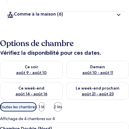
Comme à la maison
(6)
Options de chambre
Vérifiez la disponibilité pour ces dates.
Vérifier la disponibilité pour ce soir août 9 - août 10
Vérifier la disponibilité pour 
Ce soir
Demain
août 9 - août 10
août 10 - août 11
Vérifier la disponibilité pour ce week-end août 14 - août 16
Vérifier la disponibilité pour
Ce week-end
Le week-end prochain
août 14 - août 16
août 21 - août 23
Filtres
Toutes les chambres
1 lit
2 lits
disponibles
pour
Affichage de 4 chambres sur 4
les
Afficher
Une chambre à coucher avec un lit, une
3
Chambre Double (Nord)