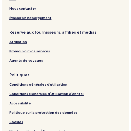
l
e
r
p
u
t
q
e
p
d
l
r
e
u
Nous contacter
s
e
e
e
l
e
4
C
u
,
Évaluer un hébergement
G
o
s
H
o
t
e
ô
Réservé aux fournisseurs, affiliés et médias
r
o
t
d
n
e
Affiliation
e
l
s
d
Promouvoir vos services
u
P
Agents de voyages
a
r
Politiques
c
Conditions générales d’utilisation
Conditions Générales d’Utilisation d’Abritel
Accessibilité
Politique sur la protection des données
Cookies