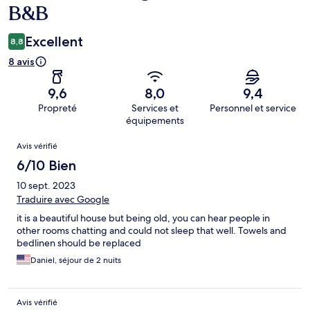
B&B
Excellent
8,8
8 avis
9,6
8,0
9,4
Propreté
Services et
Personnel et service
équipements
Avis
Avis vérifié
6/10 Bien
10 sept. 2023
Traduire avec Google
it is a beautiful house but being old, you can hear people in
other rooms chatting and could not sleep that well. Towels and
bedlinen should be replaced
Daniel, séjour de 2 nuits
Avis vérifié