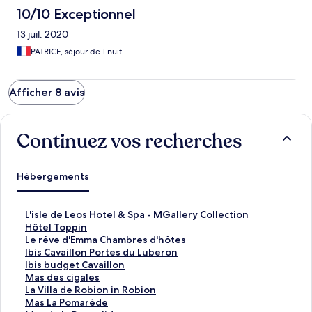
10/10 Exceptionnel
13 juil. 2020
PATRICE, séjour de 1 nuit
Afficher 8 avis
Continuez vos recherches
Hébergements
L
L'isle de Leos Hotel & Spa - MGallery Collection
i
L
Hôtel Toppin
e
i
L
Le rêve d'Emma Chambres d'hôtes
n
e
i
L
Ibis Cavaillon Portes du Luberon
o
n
e
i
L
Ibis budget Cavaillon
u
o
n
e
i
L
Mas des cigales
v
u
o
n
e
i
L
La Villa de Robion in Robion
r
v
u
o
n
e
i
L
Mas La Pomarède