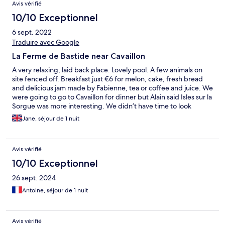
Avis vérifié
10/10 Exceptionnel
6 sept. 2022
Traduire avec Google
La Ferme de Bastide near Cavaillon
A very relaxing, laid back place. Lovely pool. A few animals on
site fenced off. Breakfast just €6 for melon, cake, fresh bread
and delicious jam made by Fabienne, tea or coffee and juice. We
were going to go to Cavaillon for dinner but Alain said Isles sur la
Sorgue was more interesting. We didn’t have time to look
around much but plenty of places to eat though.
Jane, séjour de 1 nuit
Avis vérifié
10/10 Exceptionnel
26 sept. 2024
Antoine, séjour de 1 nuit
Avis vérifié