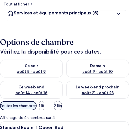
Tout afficher
Services et équipements principaux
(5)
Options de chambre
Vérifiez la disponibilité pour ces dates.
Vérifier la disponibilité pour ce soir août 8 - août 9
Vérifier la disponibilité pour 
Ce soir
Demain
août 8 - août 9
août 9 - août 10
Vérifier la disponibilité pour ce week-end août 14 - août 16
Vérifier la disponibilité pour
Ce week-end
Le week-end prochain
août 14 - août 16
août 21 - août 23
Filtres
Toutes les chambres
1 lit
2 lits
disponibles
pour
Affichage de 4 chambres sur 4
les
Afficher
Un lit bien fait, avec du linge de lit b
5
Standard Room, 1 Queen Bed
chambres