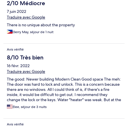
2/10 Médiocre
7 juin 2022
Traduire avec Google
There is no unique about the property
Gerry May, séjour de 1 nuit
Avis vérifié
8/10 Très bien
16 févr. 2022
Traduire avec Google
The good: Newer building Modern Clean Good space The meh:
The door was hard to lock and unlock. This is a concern because
there are no windows. All I could think of is, if there's a fire
inside, it would be difficult to get out. I recommend they
change the lock or the keys. Water "heater" was weak. But at the
same time, it's quite humid and warm so this wasn't a very big
Elee, séjour de 3 nuits
deal. No food services. Construction right in front, they are
building more units.
Avis vérifié