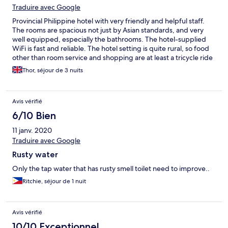
Traduire avec Google
Provincial Philippine hotel with very friendly and helpful staff.
The rooms are spacious not just by Asian standards, and very
well equipped, especially the bathrooms. The hotel-supplied
WiFi is fast and reliable. The hotel setting is quite rural, so food
other than room service and shopping are at least a tricycle ride
away. Also, inevitably, with the hotel located in the middle of rice
Thor, séjour de 3 nuits
paddies, you will encounter various critters inside and outside
your room ― not much staff can do about it. While we were
there, not all rooms had a hot water supply, so if this is important
Avis vérifié
to you, you probably want to mention it at the time of booking.
6/10 Bien
11 janv. 2020
Traduire avec Google
Rusty water
Only the tap water that has rusty smell toilet need to improve..
Ritchie, séjour de 1 nuit
Avis vérifié
10/10 Exceptionnel