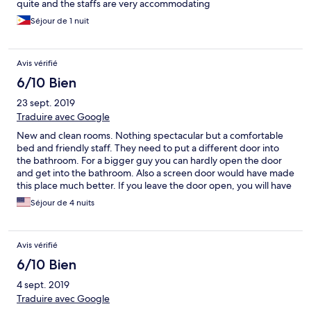
quite and the staffs are very accommodating
Séjour de 1 nuit
Avis vérifié
6/10 Bien
23 sept. 2019
Traduire avec Google
New and clean rooms. Nothing spectacular but a comfortable
bed and friendly staff. They need to put a different door into
the bathroom. For a bigger guy you can hardly open the door
and get into the bathroom. Also a screen door would have made
this place much better. If you leave the door open, you will have
all sorts of insects in your room.
Séjour de 4 nuits
Avis vérifié
6/10 Bien
4 sept. 2019
Traduire avec Google