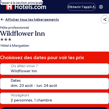
Passer à la section principale
Obtenir l’appli
Afficher tous les hébergements
Hôte professionnel
Wildflower Inn
Hébergement
3.0 étoiles
Hôtel à Mangaldan
Choisissez des dates pour voir les prix
Où allez-vous ?
Dates
Voyageurs