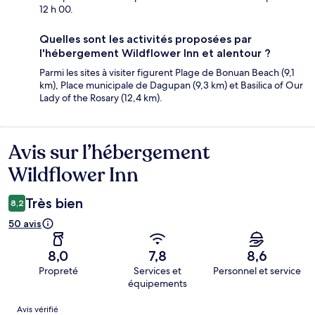
12 h 00.
Quelles sont les activités proposées par
l'hébergement Wildflower Inn et alentour ?
Parmi les sites à visiter figurent Plage de Bonuan Beach (9,1
km), Place municipale de Dagupan (9,3 km) et Basilica of Our
Lady of the Rosary (12,4 km).
Avis sur l’hébergement
Avis
Wildflower Inn
Très bien
8,2
50 avis
8,0
7,8
8,6
Propreté
Services et
Personnel et service
équipements
Avis
Avis vérifié