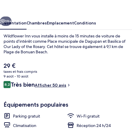
cédent
Suivant
39+
Présentation
Chambres
Emplacement
Conditions
Wildflower Inn vous installe à moins de 15 minutes de voiture de
points d'intérêt comme Place municipale de Dagupan et Basilica of
Our Lady of the Rosary. Cet hôtel se trouve également à 9,1 km de
Plage de Bonuan Beach.
Le
29 €
prix
taxes et frais compris
actuel
9 août - 10 août
est
Avis
Très bien
8,2
Extérieur
Afficher 50 avis
de
8,2 sur 10
voyageurs
29 €.
Équipements populaires
Parking gratuit
Wi-Fi gratuit
Climatisation
Réception 24 h/24