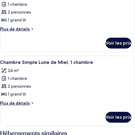
lits
Simple,
1 chambre
photos
plusieurs
pour
2 personnes
lits
ce
1 grand lit
type
Plus
Plus de détails
de
de
chambre :
détails
Voir les prix
sur
Chambre
le
Standard,
type
Afficher
Une chambre d’hôtel moderne avec un gr
1
2
de
Chambre Simple Lune de Miel, 1 chambre
toutes
chambre
grand
24 m²
Chambre
les
lit
Standard,
1 chambre
photos
1
pour
2 personnes
grand
ce
lit
1 grand lit
type
Plus
Plus de détails
de
de
chambre :
détails
Voir les prix
sur
Chambre
le
Simple
type
Hébergements similaires