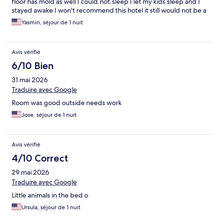
floor has mold as well I could.not.sleep I let my kids sleep and I
stayed awake I won't recommend this hotel it still would not be a
last resort no one should be exposed to that much mold .
Yasmin, séjour de 1 nuit
Avis vérifié
6/10 Bien
31 mai 2026
Traduire avec Google
Room was good outside needs work
Jose, séjour de 1 nuit
Avis vérifié
4/10 Correct
29 mai 2026
Traduire avec Google
Little animals in the bed o
Ursula, séjour de 1 nuit