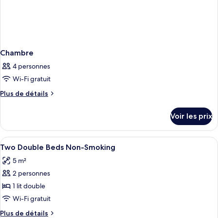
Chambre
4 personnes
Wi-Fi gratuit
Plus
Plus de détails
de
détails
Voir les prix
sur
le
type
Afficher
Bureau, fer et planche à repasser, lits
3
de
Two Double Beds Non-Smoking
toutes
chambre
5 m²
Chambre
les
2 personnes
photos
pour
1 lit double
ce
Wi-Fi gratuit
type
Plus
Plus de détails