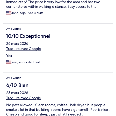
immediately! The price is very low for the area and has two
corner stores within walking distance. Easy access to the
highway plus many food options within 3 miles.
John, séjour de 3 nuits
Avis vérifié
10/10 Exceptionnel
26 mars 2026
Traduire avec Google
Yes
jose, séjour de 1 nuit
Avis vérifié
6/10 Bien
23 mars 2026
Traduire avec Google
No pets allowed . Clean rooms, coffee , hair dryer, but people
smoke a lot in that building, rooms have cigar smell . Pool is nice .
Cheap and good for sleep , just what I needed .