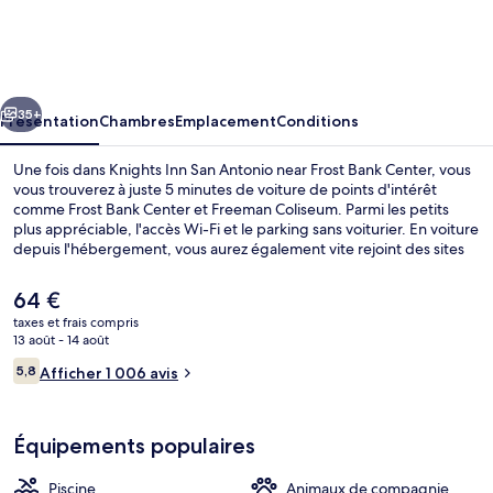
Inn
San
Antonio
cédent
Suivant
near
35+
Présentation
Chambres
Emplacement
Conditions
Frost
Une fois dans Knights Inn San Antonio near Frost Bank Center, vous
Bank
vous trouverez à juste 5 minutes de voiture de points d'intérêt
comme Frost Bank Center et Freeman Coliseum. Parmi les petits
Center
plus appréciable, l'accès Wi-Fi et le parking sans voiturier. En voiture
depuis l'hébergement, vous aurez également vite rejoint des sites
comme Réseau de sentiers pédestres River Walk et Centre de
congrès Henry B. González.
Le
64 €
prix
taxes et frais compris
actuel
13 août - 14 août
Extérieur
est
Avis
5,8
Afficher 1 006 avis
de
5,8 sur 10
voyageurs
64 €.
Équipements populaires
Piscine
Animaux de compagnie