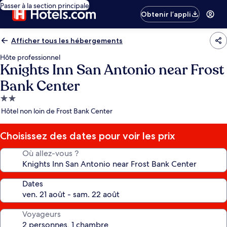
Passer à la section principale
Obtenir l’appli
Afficher tous les hébergements
Hôte professionnel
Knights Inn San Antonio near Frost
Bank Center
Hébergement
2.0 étoiles
Hôtel non loin de Frost Bank Center
Choisissez des dates pour voir les prix
Où allez-vous ?
Dates
Voyageurs