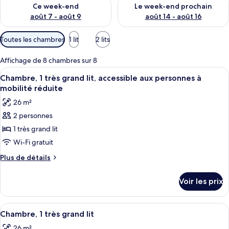
Vérifier la disponibilité pour ce week-end août 7 - août 9
Vérifier la disponibilité pour 
Ce week-end
Le week-end prochain
août 7 - août 9
août 14 - août 16
Filtres
Toutes les chambres
1 lit
2 lits
disponibles
pour
Affichage de 8 chambres sur 8
les
Afficher
Bureau, fer et planche à repasser, lits
7
Chambre, 1 très grand lit, accessible aux personnes à
chambres
toutes
mobilité réduite
les
26 m²
photos
2 personnes
pour
1 très grand lit
ce
type
Wi-Fi gratuit
de
Plus
Plus de détails
chambre :
de
détails
Chambre,
Voir les prix
sur
1
le
très
type
Afficher
Bureau, fer et planche à repasser, lits
10
grand
de
Chambre, 1 très grand lit
toutes
chambre
lit,
26 m²