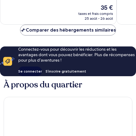
647 avis
10,
l'Arène
Le
1 000 av
35 €
nouveau
taxes et frais compris
prix
25 août - 26 août
est
de
Comparer des hébergements similaires
35 €
Connectez-vous pour découvrir les réductions et les
avantages dont vous pouvez bénéficier. Plus de récompenses
pour plus d’aventures !
Se connecter
S’inscrire gratuitement
À propos du quartier