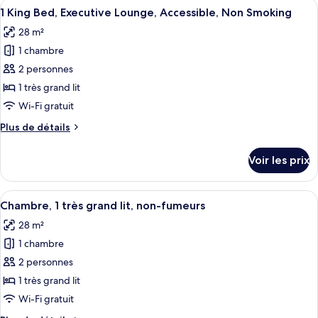
Afficher
Une chambre d’hôtel avec un grand lit
Executive
20
de
1 King Bed, Executive Lounge, Accessible, Non Smoking
toutes
Lounge,
chambre
28 m²
2
les
Non
Queen
1 chambre
photos
Smoking
Beds,
pour
2 personnes
Executive
ce
Lounge,
1 très grand lit
Non
type
Wi-Fi gratuit
Smoking
de
Plus
Plus de détails
chambre :
de
1
détails
Voir les prix
sur
King
le
Bed,
type
Afficher
Une chambre d’hôtel équipée d’un bure
Executive
17
de
Chambre, 1 très grand lit, non-fumeurs
toutes
Lounge,
chambre
28 m²
1
les
Accessible,
King
1 chambre
photos
Non
Bed,
pour
2 personnes
Smoking
Executive
ce
Lounge,
1 très grand lit
Accessible,
type
Wi-Fi gratuit
Non
de
Smoking