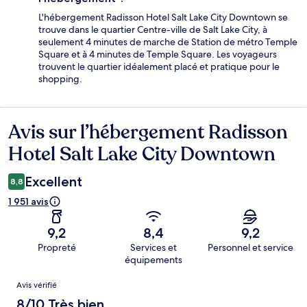
L'hébergement Radisson Hotel Salt Lake City Downtown se
trouve dans le quartier Centre-ville de Salt Lake City, à
seulement 4 minutes de marche de Station de métro Temple
Square et à 4 minutes de Temple Square. Les voyageurs
trouvent le quartier idéalement placé et pratique pour le
shopping.
Avis sur l’hébergement Radisson
Avis
Hotel Salt Lake City Downtown
Excellent
8,8
1 951 avis
9,2
8,4
9,2
Propreté
Services et
Personnel et service
équipements
Avis
Avis vérifié
8/10 Très bien