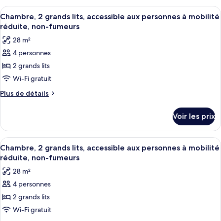
grands
type
Afficher
Une chambre d’hôtel avec deux lits, u
lits,
8
de
Chambre, 2 grands lits, accessible aux personnes à mobilité
toutes
non-
chambre
réduite, non-fumeurs
Chambre,
les
fumeurs
28 m²
2
photos
grands
4 personnes
pour
lits,
2 grands lits
ce
non-
fumeurs
type
Wi-Fi gratuit
de
Plus
Plus de détails
chambre :
de
détails
Chambre,
Voir les prix
sur
2
le
grands
type
Afficher
Une chambre d’hôtel avec deux lits, u
10
lits,
de
Chambre, 2 grands lits, accessible aux personnes à mobilité
toutes
chambre
accessible
réduite, non-fumeurs
Chambre,
les
aux
28 m²
2
photos
personnes
grands
4 personnes
pour
lits,
à
2 grands lits
ce
accessible
mobilité
aux
type
Wi-Fi gratuit
réduite,
personnes