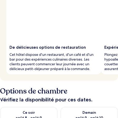
De délicieuses options de restauration
Expéri
Cet hôtel dispose d'un restaurant, d'un café et d'un
Plongez 
bar pour des expériences culinaires diverses. Les
hypoalle
clients peuvent commencer leur journée avec un
couettes
délicieux petit-déjeuner préparé à la commande.
assurent
Options de chambre
Vérifiez la disponibilité pour ces dates.
Vérifier la disponibilité pour ce soir août 8 - août 9
Vérifier la disponibilité pour 
Ce soir
Demain
août 8 - août 9
août 9 - août 10