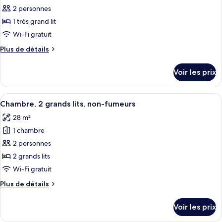
grands
pour
2 personnes
lits,
ce
non-
1 très grand lit
fumeurs
type
Wi-Fi gratuit
de
Plus
Plus de détails
chambre :
de
1
détails
Voir les prix
sur
King
le
Bed,
type
Afficher
Une chambre d’hôtel avec deux lits, 
Executive
12
de
Chambre, 2 grands lits, non-fumeurs
toutes
Lounge,
chambre
28 m²
1
les
Non
King
1 chambre
photos
Smoking
Bed,
pour
2 personnes
Executive
ce
Lounge,
2 grands lits
Non
type
Wi-Fi gratuit
Smoking
de
Plus
Plus de détails
chambre :
de
Chambre,
détails
Voir les prix
sur
2
le