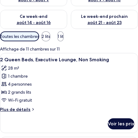
Vérifier la disponibilité pour ce week-end août 14 - août 16
Vérifier la disponibilité pour
Ce week-end
Le week-end prochain
août 14 - août 16
août 21 - août 23
Filtres
Toutes les chambres
2 lits
1 lit
disponibles
pour
Affichage de 11 chambres sur 11
les
Afficher
Une chambre d’hôtel avec deux lits, 
17
2 Queen Beds, Executive Lounge, Non Smoking
chambres
toutes
28 m²
les
1 chambre
photos
pour
4 personnes
ce
2 grands lits
type
Wi-Fi gratuit
de
Plus
Plus de détails
chambre :
de
2
détails
Voir les prix
sur
Queen
le
Beds,
type