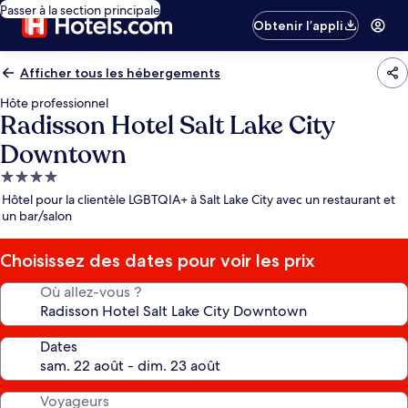
Passer à la section principale
Obtenir l’appli
Afficher tous les hébergements
Hôte professionnel
Radisson Hotel Salt Lake City
Downtown
Hébergement
4.0 étoiles
Hôtel pour la clientèle LGBTQIA+ à Salt Lake City avec un restaurant et
un bar/salon
Choisissez des dates pour voir les prix
Où allez-vous ?
Dates
Voyageurs