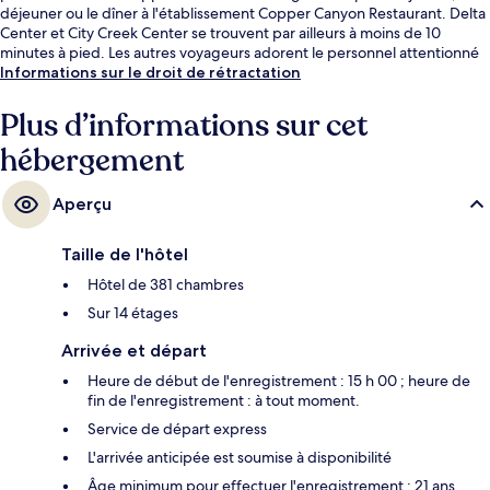
déjeuner ou le dîner à l'établissement Copper Canyon Restaurant. Delta
Center et City Creek Center se trouvent par ailleurs à moins de 10
minutes à pied. Les autres voyageurs adorent le personnel attentionné
et l'emplacement central. L'hébergement se situe à une très courte
Informations sur le droit de rétractation
distance à pied des transports publics : Station de métro Temple
Square se trouve à 4 min et Station de métro Arena, à 4 min.
Plus d’informations sur cet
hébergement
Aperçu
Taille de l'hôtel
Hôtel de 381 chambres
Sur 14 étages
Arrivée et départ
Heure de début de l'enregistrement : 15 h 00 ; heure de
fin de l'enregistrement : à tout moment.
Service de départ express
L'arrivée anticipée est soumise à disponibilité
Âge minimum pour effectuer l'enregistrement : 21 ans