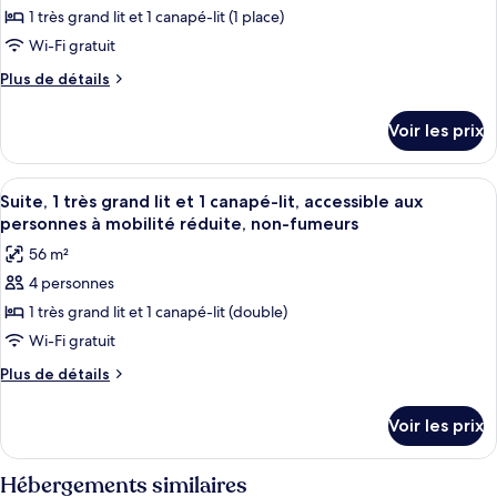
aux
très
pour
1 très grand lit et 1 canapé-lit (1 place)
grand
personnes
ce
lit,
Wi-Fi gratuit
à
accessible
type
mobilité
Plus
Plus de détails
aux
de
de
réduite,
personnes
chambre :
détails
à
non-
Voir les prix
sur
Suite,
mobilité
fumeurs
le
réduite,
1
type
non-
Afficher
Une chambre d’hôtel équipée d’un bure
très
13
de
Suite, 1 très grand lit et 1 canapé-lit, accessible aux
fumeurs
toutes
chambre
grand
personnes à mobilité réduite, non-fumeurs
Suite,
les
lit
56 m²
1
photos
et
très
4 personnes
pour
1
grand
1 très grand lit et 1 canapé-lit (double)
ce
lit
canapé-
et
type
Wi-Fi gratuit
lit,
1
de
non-
Plus
Plus de détails
canapé-
chambre :
de
lit,
fumeurs
détails
Suite,
non-
Voir les prix
sur
fumeurs
1
le
très
type
Hébergements similaires
grand
de