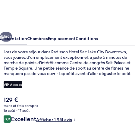
Radisson
Hotel
Salt
Lake
cédent
Suivant
City
89+
Présentation
Chambres
Emplacement
Conditions
Downtown
Lors de votre séjour dans Radisson Hotel Salt Lake City Downtown,
vous jouirez d'un emplacement exceptionnel, à juste 5 minutes de
marche de points d'intérêt comme Centre de congrès Salt Palace et
Temple Square. Une petite séance de sport au centre de fitness ne
manquera pas de vous ouvrir l'appétit avant d'aller déguster le petit
déjeuner, le déjeuner ou le dîner à l'établissement Copper Canyon
Restaurant. Delta Center et City Creek Center se trouvent par
VIP Access
ailleurs à moins de 10 minutes à pied. Les autres voyageurs adorent
le personnel attentionné et l'emplacement central. L'hébergement
Le
129 €
se situe à une très courte distance à pied des transports publics :
Extérieur
prix
Station de métro Temple Square se trouve à 4 min et Station de
taxes et frais compris
actuel
16 août - 17 août
métro Arena, à 4 min.
est
Avis
Excellent
8,8
Afficher 1 951 avis
de
8,8 sur 10
voyageurs
129 €.