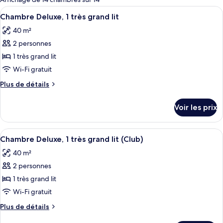
les
Afficher
Une chambre d’hôtel avec un grand lit
4
Chambre Deluxe, 1 très grand lit
chambres
toutes
40 m²
les
2 personnes
photos
pour
1 très grand lit
ce
Wi-Fi gratuit
type
Plus
Plus de détails
de
de
chambre :
détails
Voir les prix
sur
Chambre
le
Deluxe,
type
Afficher
Une chambre d’hôtel avec un grand lit
1
4
de
Chambre Deluxe, 1 très grand lit (Club)
toutes
chambre
très
40 m²
Chambre
les
grand
Deluxe,
2 personnes
photos
lit
1
pour
1 très grand lit
très
ce
grand
Wi-Fi gratuit
lit
type
Plus
Plus de détails
de
de