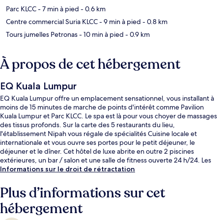
Parc KLCC
- 7 min à pied
- 0.6 km
Centre commercial Suria KLCC
- 9 min à pied
- 0.8 km
Tours jumelles Petronas
- 10 min à pied
- 0.9 km
À propos de cet hébergement
EQ Kuala Lumpur
EQ Kuala Lumpur offre un emplacement sensationnel, vous installant à
moins de 15 minutes de marche de points d'intérêt comme Pavilion
Kuala Lumpur et Parc KLCC. Le spa est là pour vous choyer de massages
des tissus profonds. Sur la carte des 5 restaurants du lieu,
l'établissement Nipah vous régale de spécialités Cuisine locale et
internationale et vous ouvre ses portes pour le petit déjeuner, le
déjeuner et le dîner. Cet hôtel de luxe abrite en outre 2 piscines
extérieures, un bar / salon et une salle de fitness ouverte 24 h/24. Les
autres voyageurs ne tarissent pas d'éloges en ce qui concerne le
Informations sur le droit de rétractation
personnel attentionné et l'emplacement. L'hébergement se situe à une
très courte distance à pied des transports publics : Arrêt Raja Chulan se
Plus d’informations sur cet
trouve à 5 min et Arrêt Bukit Nanas, à 8 min.
hébergement