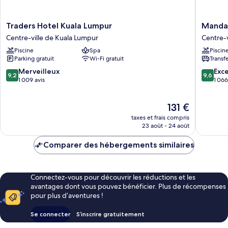
Traders
Mandari
Traders Hotel Kuala Lumpur
Mandar
Hotel
Oriental
Centre-ville de Kuala Lumpur
Centre-v
Kuala
Kuala
Piscine
Spa
Piscin
Lumpur
Lumpur
Parking gratuit
Wi-Fi gratuit
Transf
Centre-
Centre-
ville
ville
9.2
9.6
Merveilleux
Exc
9,2
9,6
de
de
sur
sur
1 009 avis
1 066
Kuala
Kuala
10,
10,
Lumpur
Lumpur
Merveilleux,
Exceptio
Le
131 €
1 009 avis
1 066 avi
nouveau
taxes et frais compris
prix
23 août - 24 août
est
de
Comparer des hébergements similaires
131 €
Connectez-vous pour découvrir les réductions et les
avantages dont vous pouvez bénéficier. Plus de récompenses
pour plus d’aventures !
Se connecter
S’inscrire gratuitement