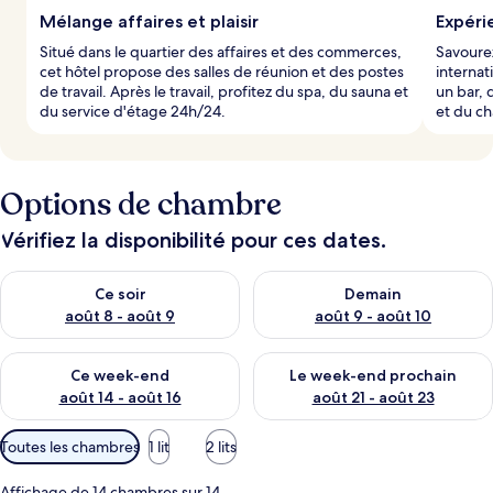
Mélange affaires et plaisir
Expér
l
Situé dans le quartier des affaires et des commerces,
Savourez
e
cet hôtel propose des salles de réunion et des postes
interna
s
de travail. Après le travail, profitez du spa, du sauna et
un bar, 
du service d'étage 24h/24.
et du c
v
o
y
a
g
Options de chambre
e
u
Vérifiez la disponibilité pour ces dates.
r
s
Vérifier la disponibilité pour ce soir août 8 - août 9
Vérifier la disponibilité pour 
Ce soir
Demain
août 8 - août 9
août 9 - août 10
Vérifier la disponibilité pour ce week-end août 14 - août 16
Vérifier la disponibilité pour
Ce week-end
Le week-end prochain
août 14 - août 16
août 21 - août 23
Filtres
Toutes les chambres
1 lit
2 lits
disponibles
pour
Affichage de 14 chambres sur 14