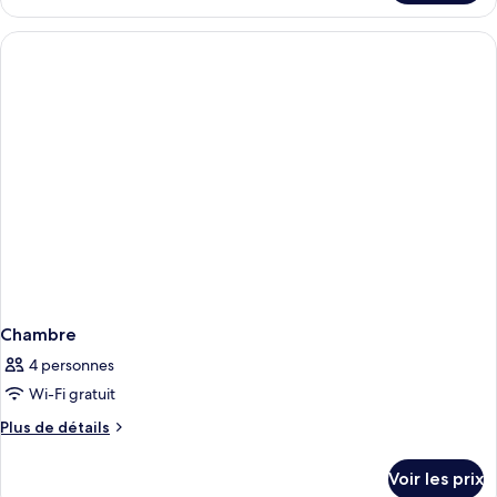
le
type
de
chambre
Chambre
Chambre
4 personnes
Wi-Fi gratuit
Plus
Plus de détails
de
détails
Voir les prix
sur