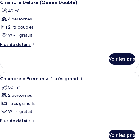
4
de
Chambre Deluxe (Queen Double)
toutes
chambre
40 m²
Suite
les
Studio
4 personnes
photos
pour
2 lits doubles
ce
Wi-Fi gratuit
type
Plus
Plus de détails
de
de
chambre :
détails
Voir les prix
sur
Chambre
le
Deluxe
type
Afficher
Une chambre d’hôtel moderne avec un gr
(Queen
3
de
Chambre « Premier », 1 très grand lit
toutes
chambre
Double)
50 m²
Chambre
les
Deluxe
2 personnes
photos
(Queen
pour
1 très grand lit
Double)
ce
Wi-Fi gratuit
type
Plus
Plus de détails
de
de
chambre :
détails
Voir les prix
sur