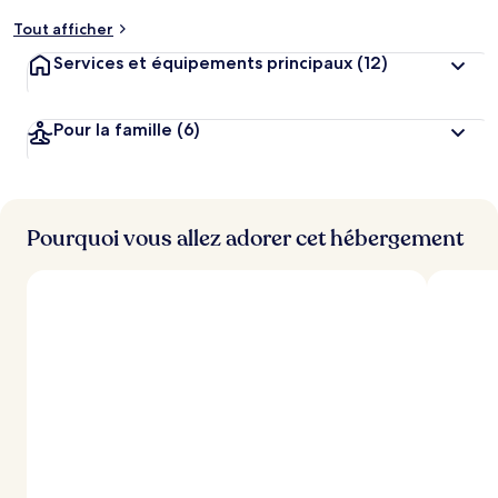
m
Tout afficher
e
n
Services et équipements principaux
(12)
t
s
Pour la famille
(6)
l
e
s
m
i
Pourquoi vous allez adorer cet hébergement
e
u
x
n
o
t
é
s
p
a
r