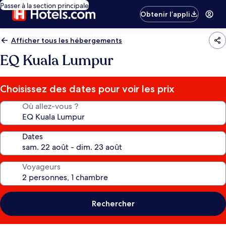
Passer à la section principale
Obtenir l’appli
Afficher tous les hébergements
EQ Kuala Lumpur
Choisissez des dates pour voir les prix
Où allez-vous ?
Dates
Voyageurs
Rechercher