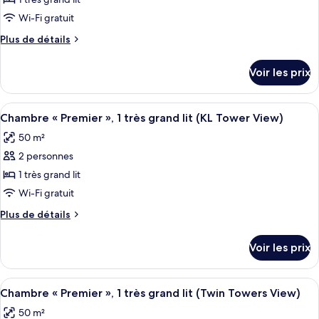
pour
lits
ce
jumeaux
Wi-Fi gratuit
(Club)
type
Plus
Plus de détails
de
de
chambre :
détails
Voir les prix
sur
Chambre
le
«
type
Afficher
Une chambre d’hôtel moderne dotée d’un
Premier
1
de
Chambre « Premier », 1 très grand lit (KL Tower View)
toutes
chambre
»,
50 m²
Chambre
les
1
«
2 personnes
photos
très
Premier
pour
1 très grand lit
grand
»,
ce
1
Wi-Fi gratuit
lit
très
type
Plus
Plus de détails
grand
de
de
lit
chambre :
détails
Voir les prix
sur
Chambre
le
«
type
Afficher
Une chambre d’hôtel avec un lit, une t
Premier
2
de
Chambre « Premier », 1 très grand lit (Twin Towers View)
toutes
chambre
»,
50 m²
Chambre
les