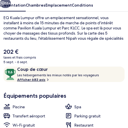
55+
Présentation
Chambres
Emplacement
Conditions
EQ Kuala Lumpur offre un emplacement sensationnel, vous
installant à moins de 15 minutes de marche de points d'intérêt
comme Pavilion Kuala Lumpur et Parc KLCC. Le spa est là pour vous
choyer de massages des tissus profonds. Sur la carte des 5
restaurants du lieu, l'établissement Nipah vous régale de spécialités
Cuisine locale et internationale et vous ouvre ses portes pour le petit
déjeuner, le déjeuner et le dîner. Cet hôtel de luxe abrite en outre 2
Le
202 €
piscines extérieures, un bar / salon et une salle de fitness ouverte 24
prix
taxes et frais compris
h/24. Les autres voyageurs ne tarissent pas d'éloges en ce qui
actuel
5 sept. - 6 sept.
concerne le personnel attentionné et l'emplacement.
Bar sur le toit
est
Avis
9,6
L'hébergement se situe à une très courte distance à pied des
Coup de cœur
de
transports publics : Arrêt Raja Chulan se trouve à 5 min et Arrêt Bukit
voyageurs
L
sur
Les hébergements les mieux notés par les voyageurs
202 €.
Nanas, à 8 min.
e
Afficher 683 avis
10,
s
Coup
de
Équipements populaires
h
cœur
é
b
Piscine
Spa
e
r
Transfert aéroport
Parking gratuit
g
Wi-Fi gratuit
Restaurant
e