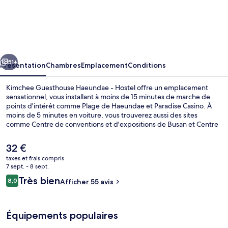
Kimchee
Guesthouse
Haeundae
-
cédent
Suivant
Hostel
51+
Présentation
Chambres
Emplacement
Conditions
Kimchee Guesthouse Haeundae - Hostel offre un emplacement
sensationnel, vous installant à moins de 15 minutes de marche de
points d'intérêt comme Plage de Haeundae et Paradise Casino. À
moins de 5 minutes en voiture, vous trouverez aussi des sites
comme Centre de conventions et d'expositions de Busan et Centre
commercial Shinsegae Centum City. Les transports publics se situent
à une courte distance à pied : Station Haeundae est à 6 min et
Le
32 €
Station Dongbaeg, à 13 min.
prix
taxes et frais compris
actuel
7 sept. - 8 sept.
Coin salon dans le hall
est
Avis
Très bien
8,0
Afficher 55 avis
de
8,0 sur 10
voyageurs
32 €.
Équipements populaires