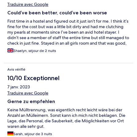
Traduire avec Google
Could’ve been better, could’ve been worse
First time in a hostel and figured out it just isn’t for me. I think it’s
fine for the cost but was a little bit dirty and had me clutching
my pearls at moments since I’ve been an avid hotel stayer. I
didn’t see a member of staff the entire time but still managed to
check in just fine. Stayed in an all girls room and that was good,
but the floor was mixed and boys apparently don’t change with
Shaelyn, séjour de 2 nuits
their doors closed anymore, so ended up seeing more than
necessary at times.
Avis vérifié
10/10 Exceptionnel
7 janv. 2023
Traduire avec Google
Gerne zu empfehlen
Keine Mülltrennung, was eigentlich recht leicht wäre bei der
Anzahl an Mülleimern. Sonst kann ich mich nicht beklagen. Die
Lage, das Personal, die Sauberkeit, die Möglichkeiten vor Ort
waren alle sehr gut.
Sarah, séjour de 3 nuits