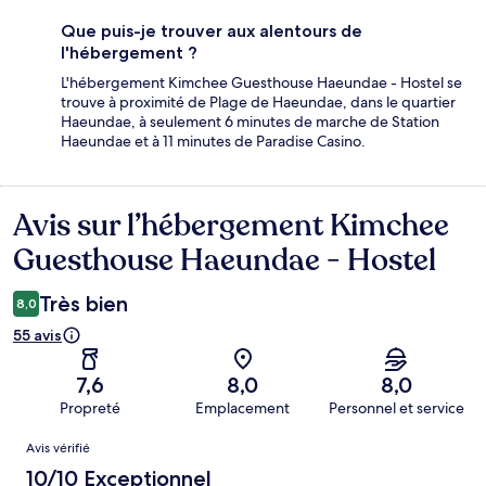
Que puis-je trouver aux alentours de
l'hébergement ?
L'hébergement Kimchee Guesthouse Haeundae - Hostel se
trouve à proximité de Plage de Haeundae, dans le quartier
Haeundae, à seulement 6 minutes de marche de Station
Haeundae et à 11 minutes de Paradise Casino.
Avis sur l’hébergement Kimchee
Avis
Guesthouse Haeundae - Hostel
Très bien
8,0
55 avis
7,6
8,0
8,0
Propreté
Emplacement
Personnel et service
Avis
Avis vérifié
10/10 Exceptionnel