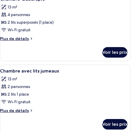
toutes
chambre
13 m²
Chambre
les
Triple
4 personnes
photos
pour
2 lits superposés (1 place)
ce
Wi-Fi gratuit
type
Plus
Plus de détails
de
de
chambre :
détails
Voir les prix
sur
Chambre
le
Quadruple
type
Afficher
Une chambre d’hôtel avec deux lits sim
6
de
Chambre avec lits jumeaux
toutes
chambre
13 m²
Chambre
les
Quadruple
2 personnes
photos
pour
2 lits 1 place
ce
Wi-Fi gratuit
type
Plus
Plus de détails
de
de
chambre :
détails
Voir les prix
sur
Chambre