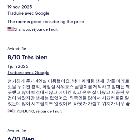
19 nov. 2025
Traduire avec Google
The room is good considering the price
Chanwoo, séjour de 1 nuit
Avis vérifié
8/10 Très bien
1 juin 2026
Traduire avec Google
벙커침개 두개 4인실 이용했어요. 방에 쾌쾌한 냄새, 창틀 아래로
빗물 누수된 흔적, 화장실 샤워호스 곰팡이를 제외하고 침대는 깨
끗했고 많이 삐걱대지않고 에어컨 있고 온수 잘 나왔고 제공된 수
건이 낡았지만 냄새는 없었어요. 외국인들 많아서 시끄러울줄 알
았는데 많이 시끄럽지도 않았어요. 바닷가 가깝고 위치가 너무 좋
았어요. 가격 생각하면 괜찮은 선택입니다.
HYUNJUNG, séjour de 1 nuit
Avis vérifié
6/10 Bien