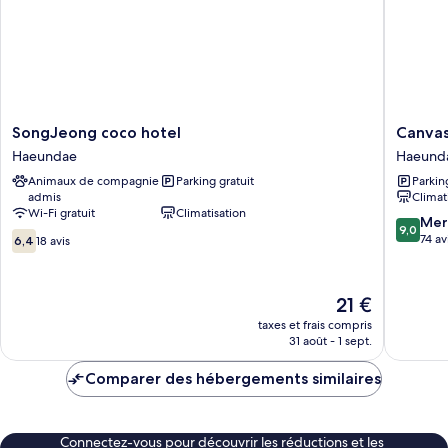
uniquement
(4
people)
SongJeong
Canvas
SongJeong coco hotel
Canvas
coco
Black
Haeundae
Haeund
hotel
Guesth
Animaux de compagnie
Parking gratuit
Parkin
Haeundae
Haeund
admis
Climat
Wi-Fi gratuit
Climatisation
9.0
Mer
9,0
6.4
sur
74 av
6,4
18 avis
sur
10,
10,
Merveill
18 avis
74 avis
Le
21 €
nouveau
taxes et frais compris
prix
31 août - 1 sept.
est
de
Comparer des hébergements similaires
21 €
Connectez-vous pour découvrir les réductions et les