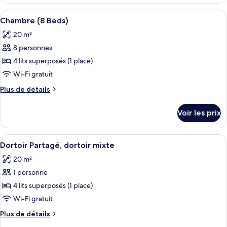
le
avec
type
Afficher
Une chambre avec des lits superposés,
lits
10
de
Chambre (8 Beds)
toutes
chambre
jumeaux
20 m²
Chambre
les
avec
8 personnes
photos
lits
pour
4 lits superposés (1 place)
jumeaux
ce
Wi-Fi gratuit
type
Plus
Plus de détails
de
de
chambre :
détails
Voir les prix
sur
Chambre
le
(8
type
Afficher
Une chambre de dortoir avec des lits s
Beds)
10
de
Dortoir Partagé, dortoir mixte
toutes
chambre
20 m²
Chambre
les
(8
1 personne
photos
Beds)
pour
4 lits superposés (1 place)
ce
Wi-Fi gratuit
type
Plus
Plus de détails
de
de