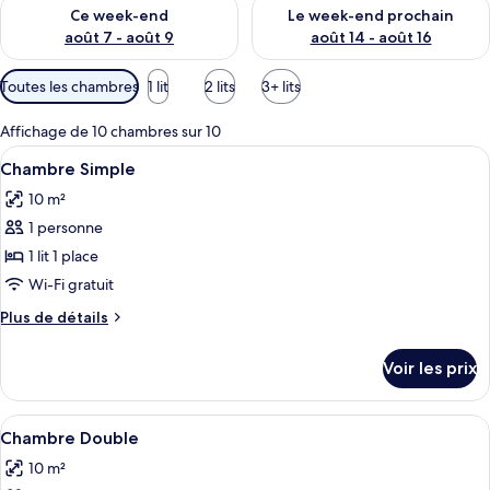
Vérifier la disponibilité pour ce week-end août 7 - août 9
Vérifier la disponibilité pour 
Ce week-end
Le week-end prochain
août 7 - août 9
août 14 - août 16
Filtres
Toutes les chambres
1 lit
2 lits
3+ lits
disponibles
pour
Affichage de 10 chambres sur 10
les
Afficher
Une chambre à coucher avec un lit noir,
8
Chambre Simple
chambres
toutes
10 m²
les
1 personne
photos
pour
1 lit 1 place
ce
Wi-Fi gratuit
type
Plus
Plus de détails
de
de
chambre :
détails
Voir les prix
sur
Chambre
le
Simple
type
Afficher
Rideaux occultants, chambres insonoris
8
de
Chambre Double
toutes
chambre
10 m²
Chambre
les