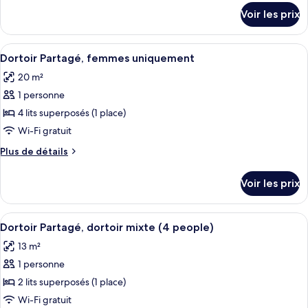
chambre :
détails
Voir les prix
sur
Dortoir
le
Partagé,
type
Afficher
Une chambre de dortoir avec des lits s
dortoir
10
de
Dortoir Partagé, femmes uniquement
toutes
chambre
mixte
20 m²
Dortoir
les
Partagé,
1 personne
photos
dortoir
pour
4 lits superposés (1 place)
mixte
ce
Wi-Fi gratuit
type
Plus
Plus de détails
de
de
chambre :
détails
Voir les prix
sur
Dortoir
le
Partagé,
type
Afficher
Une chambre avec deux lits superposés,
femmes
10
de
Dortoir Partagé, dortoir mixte (4 people)
toutes
chambre
uniquement
13 m²
Dortoir
les
Partagé,
1 personne
photos
femmes
pour
2 lits superposés (1 place)
uniquement
ce
Wi-Fi gratuit