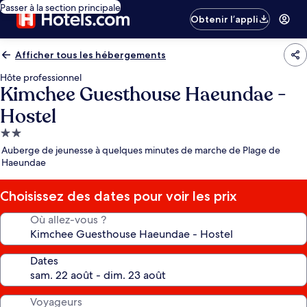
Passer à la section principale
Obtenir l’appli
Afficher tous les hébergements
Hôte professionnel
Kimchee Guesthouse Haeundae -
Hostel
Hébergement
2.0 étoiles
Auberge de jeunesse à quelques minutes de marche de Plage de
Haeundae
Choisissez des dates pour voir les prix
Où allez-vous ?
Dates
Voyageurs