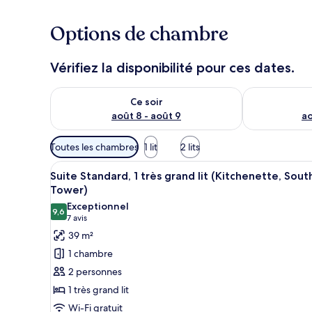
Options de chambre
Vérifiez la disponibilité pour ces dates.
Vérifier la disponibilité pour ce soir août 8 - août 9
Vérifier la di
Ce soir
août 8 - août 9
ao
Filtres
Toutes les chambres
1 lit
2 lits
disponibles
Afficher
Une chambre d’hôtel avec un gr
pour
8
Suite Standard, 1 très grand lit (Kitchenette, Sout
toutes
les
Tower)
les
chambres
Exceptionnel
9,6
photos
9,6 sur 10
(7 avis)
7 avis
pour
39 m²
ce
1 chambre
type
2 personnes
de
1 très grand lit
chambre :
Wi-Fi gratuit