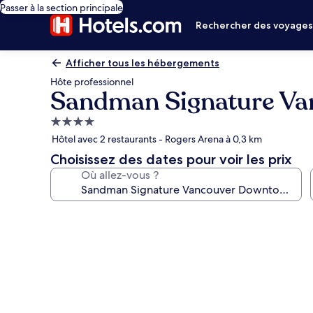
Passer à la section principale
Rechercher des voyage
Afficher tous les hébergements
Hôte professionnel
Sandman Signature Va
Hébergement
4.0 étoiles
Hôtel avec 2 restaurants - Rogers Arena à 0,3 km
Choisissez des dates pour voir les prix
Où allez-vous ?
Galerie
photos
de
l’hébergement
Sandman