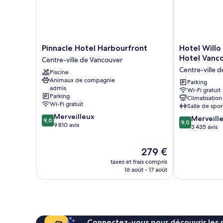
Pinnacle
Hotel
Pinnacle Hotel Harbourfront
Hotel Will
Hotel
Willo
Hotel Vanc
Centre-ville de Vancouver
Harbourfront
(formerly
Centre-ville 
Piscine
Centre-
YWCA
Animaux de compagnie
ville
Hotel
Parking
admis
Wi-Fi gratuit
de
Vancouver)
Parking
Climatisation
Vancouver
Centre-
Wi-Fi gratuit
Salle de spor
ville
9.0
Merveilleux
9.0
de
Merveill
9,0
9,0
sur
9 810 avis
sur
Vancouver
3 435 avis
10,
10,
Merveilleux,
Merveilleux,
Le
279 €
9 810 avis
3 435 avis
nouveau
taxes et frais compris
prix
16 août - 17 août
est
de
279 €
Connectez-vous pour découvrir les 