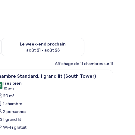
-end août 14 - août 16
Vérifier la disponibilité pour le week-end prochain août 21 - 
Le week-end prochain
août 21 - août 23
Affichage de 11 chambres sur 11
x.
, un bureau, une chaise et une fenêtre avec des rideaux.
fficher
Une chambre d’hôtel avec un grand lit, deux ta
4
ambre Standard, 1 grand lit (South Tower)
outes
Très bien
s
4
8,4 sur 10
(110 avis)
110 avis
hotos
20 m²
our
1 chambre
e
2 personnes
ype
1 grand lit
e
Wi-Fi gratuit
hambre :