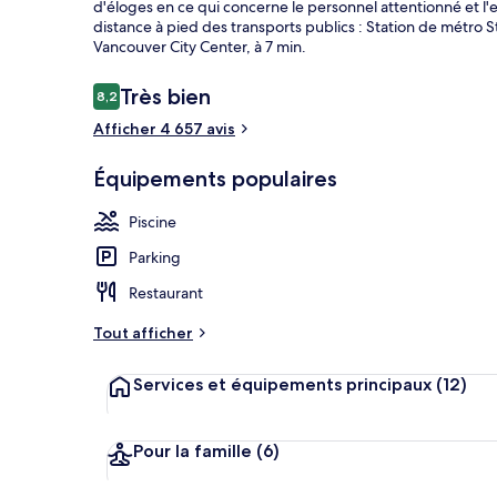
d'éloges en ce qui concerne le personnel attentionné et l
distance à pied des transports publics : Station de métro 
Vancouver City Center, à 7 min.
2 restaurants
Avis
Très bien
8,2
8,2 sur 10
voyageurs
Afficher 4 657 avis
Équipements populaires
Piscine
Parking
Restaurant
Tout afficher
Services et équipements principaux
(12)
Pour la famille
(6)