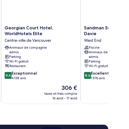
Georgian
Sandman
Georgian Court Hotel,
Sandman Suites Van
Court
Suites
WorldHotels Elite
Davie
Hotel,
Vancouver
Centre-ville de Vancouver
West End
WorldHotels
on
Elite
Animaux de compagnie
Davie
Piscine
admis
Animaux de compagnie
Centre-
West
Parking
admis
ville
End
Wi-Fi gratuit
Parking
de
Restaurant
Wi-Fi gratuit
Vancouver
9.4
8.6
Exceptionnel
Excellent
9,4
8,6
sur
sur
4 138 avis
1 576 avis
10,
10,
Le
306 €
Exceptionnel,
Excellent,
nouveau
4 138 avis
1 576 avis
taxes et frais compris
tax
prix
16 août - 17 août
est
de
306 €