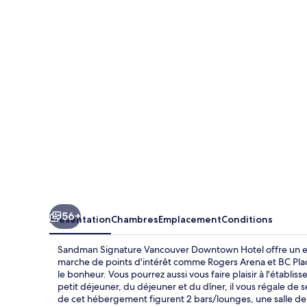
Signature
Vancouver
Downtown
Hotel
56+
Présentation
Chambres
Emplacement
Conditions
Sandman Signature Vancouver Downtown Hotel offre un emp
marche de points d'intérêt comme Rogers Arena et BC Place
le bonheur. Vous pourrez aussi vous faire plaisir à l'établi
petit déjeuner, du déjeuner et du dîner, il vous régale de s
de cet hébergement figurent 2 bars/lounges, une salle de f