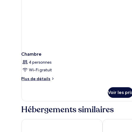
lit
et
1
canapé-
lit
(South
Tower)
Chambre
4 personnes
Wi-Fi gratuit
Plus
Plus de détails
de
détails
Voir les pri
sur
le
type
Hébergements similaires
de
chambre
Chambre
Pinnacle Hotel Harbourfront
Hotel Willo 