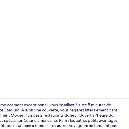
Extérieur
lacement exceptionnel, vous installant à juste 5 minutes de
 Stadium. À la piscine couverte, vous nagerez littéralement dans
ssement Moxies, l'un des 2 restaurants du lieu. Ouvert à l'heure du
2 bars, bar s
es spécialités Cuisine américaine. Parmi les autres petits avantages
itness et un bain à remous. Les autres voyageurs ne tarissent pas