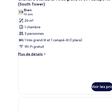
toutes
chambre
(South Tower)
(North
Chambre
les
Bien
Tower)
Standard,
7,8
photos
7,8 sur 10
(10 avis)
10 avis
1
pour
26 m²
très
ce
grand
1 chambre
lit
type
3 personnes
(North
de
Tower)
1 très grand lit et 1 canapé-lit (1 place)
chambre :
Wi-Fi gratuit
Chambre
Standard,
Plus
Plus de détails
de
1
détails
très
sur
grand
le
lit
type
de
et
chambre
Voir les pri
1
Chambre
canapé-
Standard,
1
lit
très
(South
grand
Tower)