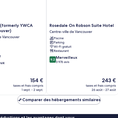
Rosedale
o (formerly YWCA
Rosedale On Robson Suite Hotel
On
ouver)
Centre-ville de Vancouver
Robson
de Vancouver
Piscine
Suite
Parking
Hotel
Wi-Fi gratuit
Centre-
Restaurant
ville
t
9.2
Merveilleux
de
9,2
sur
3 976 avis
eux
Vancouver
10,
Merveilleux,
3 976 avis
Le
Le
154 €
243 €
nouveau
nouveau
taxes et frais compris
taxes et frais compris
prix
prix
1 sept. - 2 sept.
26 août - 27 août
est
est
de
de
Comparer des hébergements similaires
154 €
243 €
réductions et les avantages dont vous