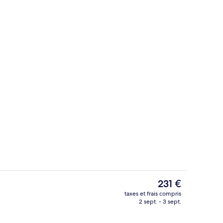
Piscine couverte
Le
231 €
prix
taxes et frais compris
actuel
2 sept. - 3 sept.
portif
2 bars, bar sportif
est
de