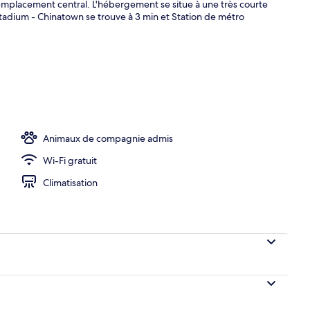
'emplacement central. L'hébergement se situe à une très courte
Stadium - Chinatown se trouve à 3 min et Station de métro
 servant le petit déjeuner, le déjeuner et le dîner
Animaux de compagnie admis
Wi-Fi gratuit
Climatisation