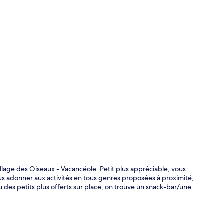
Télévision à 
llage des Oiseaux - Vacancéole. Petit plus appréciable, vous
ous adonner aux activités en tous genres proposées à proximité,
 des petits plus offerts sur place, on trouve un snack-bar/une
Restauratio