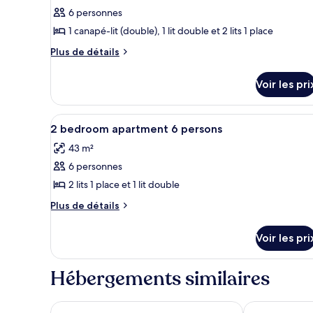
3
-
6 personnes
photos
pièces
PMR
6
pour
1 canapé-lit (double), 1 lit double et 2 lits 1 place
personnes
ce
Plus
Plus de détails
-
type
de
PMR
détails
de
Voir les pri
sur
chambre :
le
Appartement
type
Afficher
Décoration personnalisée, am
10
3
de
2 bedroom apartment 6 persons
toutes
chambre
pièces
43 m²
Appartement
les
6
3
6 personnes
photos
personnes
pièces
pour
2 lits 1 place et 1 lit double
6
ce
personnes
Plus
Plus de détails
type
de
détails
de
Voir les pri
sur
chambre :
le
2
type
Hébergements similaires
bedroom
de
chambre
apartment
2
Alb'hotel Grill
Vacancéole - 