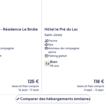
Hôtel
- Résidence Le Birdie
Hôtel le Pré du Lac
le
Saint-Jorioz
Pré
Piscine
du
Spa
Lac
 compagnie
Animaux de compagnie
Saint-
admis
Jorioz
it
Parking gratuit
7.6
Bien
7,6
sur
95 avis
10,
Bien,
95 avis
Le
Le
125 €
118 €
nouveau
nouvea
taxes et frais compris
taxes et frais compris
prix
prix
16 août - 17 août
4 sept. - 5 sept.
est
est
de
de
Comparer des hébergements similaires
125 €
118 €