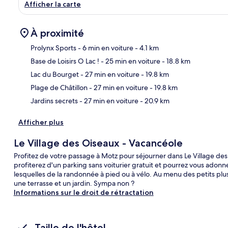
Afficher la carte
À proximité
Prolynx Sports
- 6 min en voiture
- 4.1 km
Base de Loisirs O Lac !
- 25 min en voiture
- 18.8 km
Car
Lac du Bourget
- 27 min en voiture
- 19.8 km
Plage de Châtillon
- 27 min en voiture
- 19.8 km
Jardins secrets
- 27 min en voiture
- 20.9 km
Afficher plus
Le Village des Oiseaux - Vacancéole
Profitez de votre passage à Motz pour séjourner dans Le Village des
profiterez d'un parking sans voiturier gratuit et pourrez vous adonn
lesquelles de la randonnée à pied ou à vélo. Au menu des petits plus
une terrasse et un jardin. Sympa non ?
Informations sur le droit de rétractation
Taille de l'hôtel