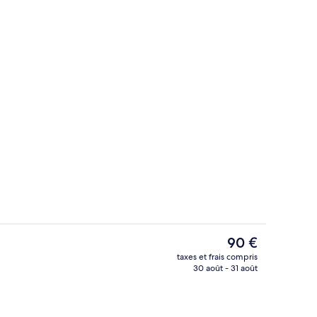
écran plat
Extérieur
Le
90 €
prix
taxes et frais compris
actuel
30 août - 31 août
n
Extérieur
est
de
90 €.