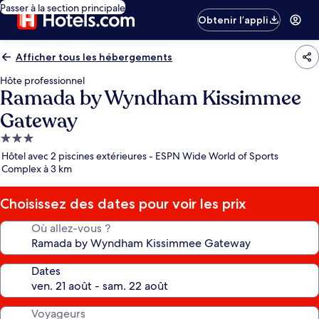
Passer à la section principale
Obtenir l’appli
Afficher tous les hébergements
Hôte professionnel
Ramada by Wyndham Kissimmee
Gateway
Hébergement
3.0 étoiles
Hôtel avec 2 piscines extérieures - ESPN Wide World of Sports
Complex à 3 km
Choisissez des dates pour voir les prix
Où allez-vous ?
Dates
Voyageurs