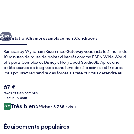
Ramada
by
Wyndham
Kissimmee
cédent
Suivant
Gateway
97+
Présentation
Chambres
Emplacement
Conditions
Ramada by Wyndham Kissimmee Gateway vous installe à moins de
10 minutes de route de points d'intérêt comme ESPN Wide World
of Sports Complex et Disney's Hollywood Studios®. Après une
petite séance de baignade dans l'une des 2 piscines extérieures,
vous pourrez reprendre des forces au café ou vous détendre au
bar/salon. Au menu des petits plus offerts sur place, on trouve une
salle de fitness ouverte 24 h/24, une salle de fitness et un snack-
Le
67 €
bar/une épicerie fine. Sympa non ? Les autres voyageurs adorent le
prix
taxes et frais compris
personnel attentionné et l'emplacement.
actuel
8 août - 9 août
Extérieur
est
Avis
Très bien
8,2
Afficher 3 785 avis
de
8,2 sur 10
voyageurs
67 €.
Équipements populaires