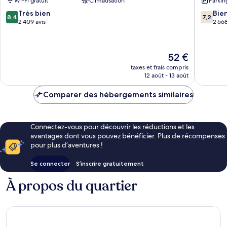
Wi-Fi gratuit
Climatisation
Parkin
West
the
Kissimmee
parks
8.4
7.2
Très bien
Bie
8,4
7,2
Kissimm
sur
sur
2 409 avis
2 668
10,
10,
Très
Bien,
bien,
2 668 av
Le
52 €
2 409 avis
nouveau
taxes et frais compris
prix
12 août - 13 août
est
de
Comparer des hébergements similaires
52 €
Connectez-vous pour découvrir les réductions et les
avantages dont vous pouvez bénéficier. Plus de récompenses
pour plus d’aventures !
Se connecter
S’inscrire gratuitement
À propos du quartier