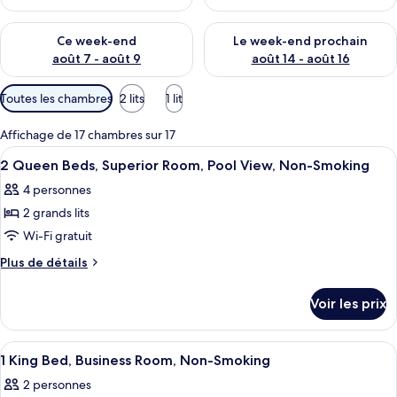
Vérifier la disponibilité pour ce week-end août 7 - août 9
Vérifier la disponibilité pour 
Ce week-end
Le week-end prochain
août 7 - août 9
août 14 - août 16
Filtres
Toutes les chambres
2 lits
1 lit
disponibles
pour
Affichage de 17 chambres sur 17
les
Afficher
Une chambre d’hôtel avec deux lits, u
7
2 Queen Beds, Superior Room, Pool View, Non-Smoking
chambres
toutes
4 personnes
les
2 grands lits
photos
pour
Wi-Fi gratuit
ce
Plus
Plus de détails
type
de
détails
de
Voir les prix
sur
chambre :
le
2
type
Afficher
Coffres-forts dans les chambres, bure
1
Queen
de
1 King Bed, Business Room, Non-Smoking
toutes
chambre
Beds,
2 personnes
2
les