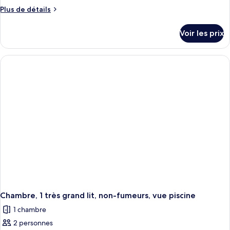
Plus
Plus de détails
de
détails
Voir les prix
sur
le
type
de
chambre
Chambre
Affaires,
1
très
grand
lit,
non-
fumeurs
Chambre, 1 très grand lit, non-fumeurs, vue piscine
1 chambre
2 personnes