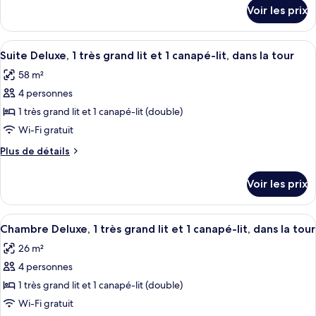
détails
Chambre
Voir les prix
sur
Deluxe,
le
2
type
Afficher
Une chambre d’hôtel avec un grand lit
5
grands
de
Suite Deluxe, 1 très grand lit et 1 canapé-lit, dans la tour
toutes
chambre
lits,
58 m²
Chambre
les
dans
Deluxe,
4 personnes
photos
la
2
pour
1 très grand lit et 1 canapé-lit (double)
grands
tour
ce
lits,
Wi-Fi gratuit
(Mobility/Hearing
dans
type
Impaired/Tower)
Plus
Plus de détails
la
de
de
tour
chambre :
détails
(Mobility/Hearing
Voir les prix
sur
Suite
Impaired/Tower)
le
Deluxe,
type
Afficher
Une chambre d’hôtel avec un grand lit,
1
5
de
Chambre Deluxe, 1 très grand lit et 1 canapé-lit, dans la tour
toutes
chambre
très
26 m²
Suite
les
grand
Deluxe,
4 personnes
photos
lit
1
pour
1 très grand lit et 1 canapé-lit (double)
et
très
ce
grand
Wi-Fi gratuit
1
lit