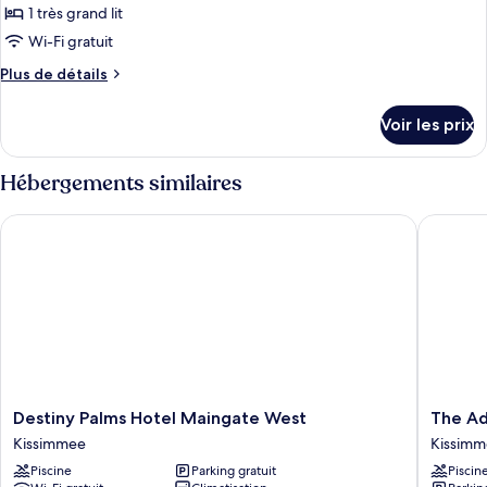
1 très grand lit
Wi-Fi gratuit
Plus
Plus de détails
de
détails
Voir les prix
sur
le
type
Hébergements similaires
de
chambre
Destiny Palms Hotel Maingate West
The Adve
Chambre,
1
très
grand
lit,
non-
fumeurs,
vue
piscine
Destiny
The
Destiny Palms Hotel Maingate West
The Ad
Palms
Adventu
Kissimmee
Kissim
Hotel
Hotel
Piscine
Parking gratuit
Piscin
Maingate
by