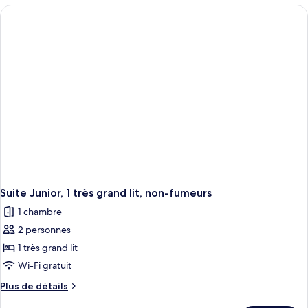
Supérieure,
type
2
de
chambre
grands
Chambre
lits,
Supérieure,
vue
2
piscine
grands
lits,
vue
piscine
Suite Junior, 1 très grand lit, non-fumeurs
1 chambre
2 personnes
1 très grand lit
Wi-Fi gratuit
Plus
Plus de détails
de