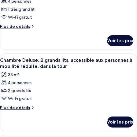
King
4 personnes
photos
Suite,
Bed,
pour
1 très grand lit
Junior
Non-
ce
Suite,
Wi-Fi gratuit
Smoking
Non-
type
Plus
Plus de détails
Smoking
de
de
chambre :
détails
Voir les prix
sur
Chambre
le
Standard,
type
Afficher
Une chambre d’hôtel avec deux lits, un
1
5
de
Chambre Deluxe, 2 grands lits, accessible aux personnes à
toutes
chambre
très
mobilité réduite, dans la tour
Chambre
les
grand
33 m²
Standard,
photos
lit
1
4 personnes
pour
très
2 grands lits
ce
grand
lit
type
Wi-Fi gratuit
de
Plus
Plus de détails
chambre :
de
détails
Chambre
Voir les prix
sur
Deluxe,
le
2
type