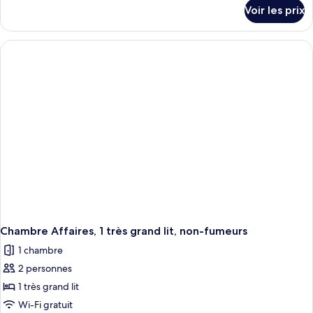
détails
Voir les prix
sur
le
type
de
chambre
Suite
Junior,
1
très
grand
lit,
non-
fumeurs
Chambre Affaires, 1 très grand lit, non-fumeurs
1 chambre
2 personnes
1 très grand lit
Wi-Fi gratuit