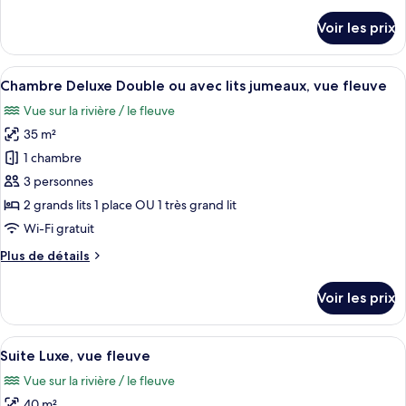
de
Chambre
détails
Voir les prix
sur
Double
le
Deluxe,
type
Afficher
Une chambre d’hôtel avec deux lits, un
vue
9
de
Chambre Deluxe Double ou avec lits jumeaux, vue fleuve
toutes
piscine
chambre
Vue sur la rivière / le fleuve
Chambre
les
Double
35 m²
photos
Deluxe,
pour
1 chambre
vue
ce
piscine
3 personnes
type
2 grands lits 1 place OU 1 très grand lit
de
Wi-Fi gratuit
chambre :
Plus
Plus de détails
Chambre
de
Deluxe
détails
Voir les prix
Double
sur
le
ou
type
Afficher
Une salle de bain moderne avec une bai
avec
22
de
Suite Luxe, vue fleuve
toutes
lits
chambre
Vue sur la rivière / le fleuve
Chambre
les
jumeaux,
Deluxe
40 m²