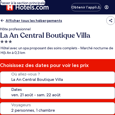
Passer à la section principale
Obtenir l’appli
Afficher tous les hébergements
Hôte professionnel
La An Central Boutique Villa
Hébergement
3.0 étoiles
Hôtel avec un spa proposant des soins complets - Marché nocturne de
Hội An à 0,3 km
Choisissez des dates pour voir les prix
Où allez-vous ?
Dates
Voyageurs