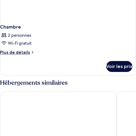
Chambre
2 personnes
Wi-Fi gratuit
Plus
Plus de détails
de
détails
Voir les prix
sur
le
type
Hébergements similaires
de
chambre
Hoianan Boutique Hotel
La An Ol
Chambre