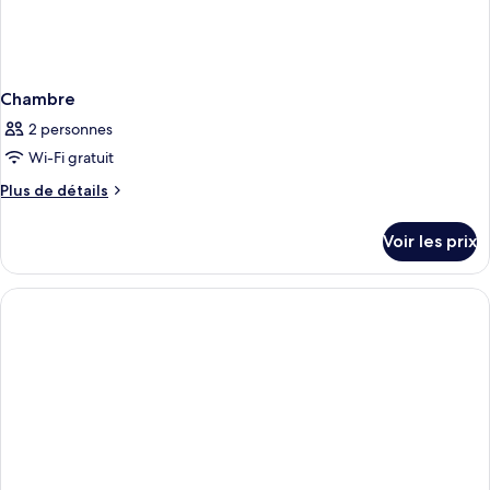
Chambre
2 personnes
Wi-Fi gratuit
Plus
Plus de détails
de
détails
Voir les prix
sur
le
type
de
chambre
Chambre