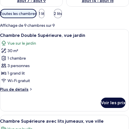
août 7 - août 9
août 14 - août 16
Filtres
Toutes les chambres
1 lit
2 lits
disponibles
pour
Affichage de 9 chambres sur 9
les
Afficher
Chambre Double Supérieure, vue jardin
9
Chambre Double Supérieure, vue jardin
chambres
toutes
Vue sur le jardin
les
30 m²
photos
pour
1 chambre
ce
3 personnes
type
1 grand lit
de
Wi-Fi gratuit
chambre :
Plus
Plus de détails
Chambre
de
Double
détails
Voir les prix
Supérieure,
sur
le
vue
type
Afficher
Chambre Supérieure avec lits jumeaux, 
jardin
8
de
Chambre Supérieure avec lits jumeaux, vue ville
toutes
chambre