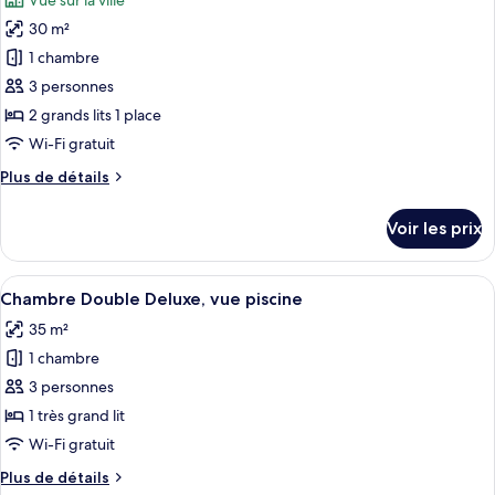
Vue sur la ville
Chambre
les
Double
30 m²
photos
Supérieure,
pour
1 chambre
vue
ce
jardin
3 personnes
type
2 grands lits 1 place
de
Wi-Fi gratuit
chambre :
Plus
Plus de détails
Chambre
de
Supérieure
détails
Voir les prix
avec
sur
le
lits
type
Afficher
Vue de la chambre
jumeaux,
7
de
Chambre Double Deluxe, vue piscine
toutes
vue
chambre
35 m²
Chambre
les
ville
Supérieure
1 chambre
photos
avec
pour
3 personnes
lits
ce
jumeaux,
1 très grand lit
vue
type
Wi-Fi gratuit
ville
de
Plus
Plus de détails
chambre :