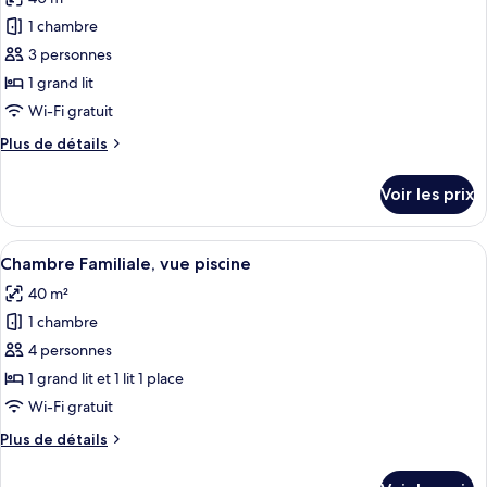
photos
vue
Double
pour
fleuve
1 chambre
ou
ce
avec
3 personnes
lits
type
1 grand lit
jumeaux,
de
Wi-Fi gratuit
vue
chambre :
fleuve
Plus
Plus de détails
Suite
de
Luxe,
détails
Voir les prix
vue
sur
le
fleuve
type
Afficher
Une chambre d’hôtel avec un grand lit,
8
de
Chambre Familiale, vue piscine
toutes
chambre
40 m²
Suite
les
Luxe,
1 chambre
photos
vue
pour
4 personnes
fleuve
ce
1 grand lit et 1 lit 1 place
type
Wi-Fi gratuit
de
Plus
Plus de détails
chambre :
de
Chambre
détails