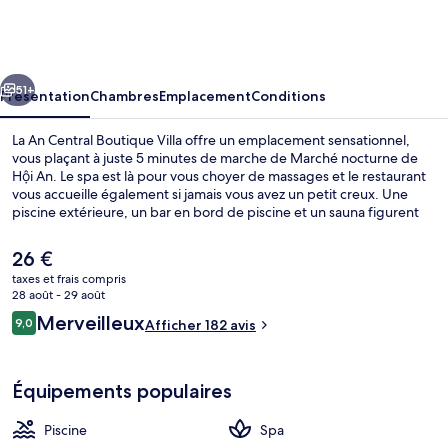
An
Central
Boutique
cédent
Suivant
Villa
51+
Présentation
Chambres
Emplacement
Conditions
La An Central Boutique Villa offre un emplacement sensationnel,
vous plaçant à juste 5 minutes de marche de Marché nocturne de
Hội An. Le spa est là pour vous choyer de massages et le restaurant
vous accueille également si jamais vous avez un petit creux. Une
piscine extérieure, un bar en bord de piscine et un sauna figurent
également parmi les petits plus offerts. Le personnel attentionné et
l'emplacement remportent un franc succès auprès des autres
Le
26 €
voyageurs.
prix
taxes et frais compris
actuel
28 août - 29 août
Extérieur
est
Avis
Merveilleux
9,0
Afficher 182 avis
de
9,0 sur 10
voyageurs
26 €.
Équipements populaires
Piscine
Spa