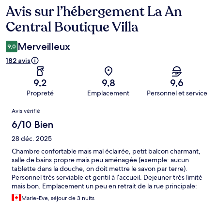
Avis sur l’hébergement La An
Avis
Central Boutique Villa
Merveilleux
9,0
182 avis
9,2
9,8
9,6
Propreté
Emplacement
Personnel et service
Avis
Avis vérifié
6/10 Bien
28 déc. 2025
Chambre confortable mais mal éclairée, petit balcon charmant,
salle de bains propre mais peu aménagée (exemple: aucun
tablette dans la douche, on doit mettre le savon par terre).
Personnel très serviable et gentil à l’accueil. Dejeuner très limité
mais bon. Emplacement un peu en retrait de la rue principale:
tranquille. C’est un petit hôtel familial sympathique.
Marie-Eve, séjour de 3 nuits