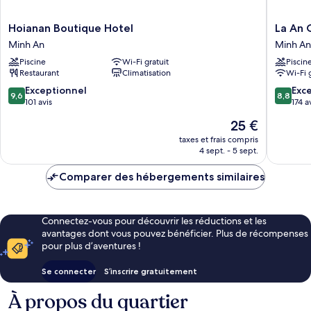
Hoianan
La
Hoianan Boutique Hotel
La An 
Boutique
An
Minh An
Minh An
Hotel
Old
Piscine
Wi-Fi gratuit
Piscin
Minh
Town
Restaurant
Climatisation
Wi-Fi 
An
Hotel
Minh
9.6
8.8
Exceptionnel
Exce
9,6
8,8
An
sur
sur
101 avis
174 a
10,
10,
Le
25 €
Exceptionnel,
Excellen
nouveau
101 avis
174 avis
taxes et frais compris
prix
4 sept. - 5 sept.
est
de
Comparer des hébergements similaires
25 €
Connectez-vous pour découvrir les réductions et les
avantages dont vous pouvez bénéficier. Plus de récompenses
pour plus d’aventures !
Se connecter
S’inscrire gratuitement
À propos du quartier