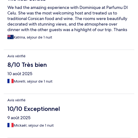
We had the amazing experience with Dominique at Parfumu DI
Celu. She was the most welcoming host and treated us to
traditional Corsican food and wine. The rooms were beautifully
decorated with stunning views, and the atmosphere over
dinner with the other guests was a highlight of our trip. Thanks
again, and we look forward to seeing the new rooms, terrace
Katrina, séjour de 1 nuit
and spa. A spectacular vision !!
Avis vérifié
8/10 Très bien
10 août 2025
Morelli, séjour de 1 nuit
Avis vérifié
10/10 Exceptionnel
9 août 2025
Mickaël, séjour de 1 nuit