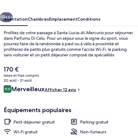
Celu
cédent
Suivant
42+
Présentation
Chambres
Emplacement
Conditions
Profitez de votre passage à Santa-Lucia-di-Mercurio pour séjourner
dans Parfumu Di Celu. Pour un séjour sous le signe du sport, vous
pourrez faire de la randonnée à pied ou à vélo à proximité et
profiterez de petits plus gratuits comme l'accès Wi-Fi, le parking
sans voiturier et un petit déjeuner composé de spécialités
régionales proposé tous les jours entre 08 h 00 et 10 h 30. Parmi les
avantages offerts par cet hébergement : une terrasse et un jardin.
Le
170 €
prix
taxes et frais compris
actuel
20 août - 21 août
Extérieur
est
Avis
Merveilleux
9,0
Afficher 12 avis
de
9,0 sur 10
voyageurs
170 €.
Équipements populaires
Petit déjeuner gratuit
Parking gratuit
Wi-Fi gratuit
Non-fumeurs