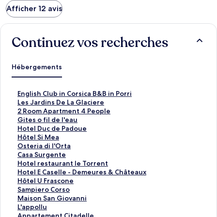
Afficher 12 avis
Continuez vos recherches
Hébergements
L
English Club in Corsica B&B in Porri
i
L
Les Jardins De La Glaciere
e
i
L
2 Room Apartment 4 People
n
e
i
L
Gites o fil de l'eau
o
n
e
i
L
Hotel Duc de Padoue
u
o
n
e
i
L
Hôtel Si Mea
v
u
o
n
e
i
L
Osteria di l'Orta
r
v
u
o
n
e
i
L
Casa Surgente
a
r
v
u
o
n
e
i
L
Hotel restaurant le Torrent
n
a
r
v
u
o
n
e
i
L
Hotel E Caselle - Demeures & Châteaux
t
n
a
r
v
u
o
n
e
i
L
Hôtel U Frascone
l
t
n
a
r
v
u
o
n
e
i
L
Sampiero Corso
a
l
t
n
a
r
v
u
o
n
e
i
L
Maison San Giovanni
p
a
l
t
n
a
r
v
u
o
n
e
i
L
L'appollu
a
p
a
l
t
n
a
r
v
u
o
n
e
i
L
Appartement Citadelle