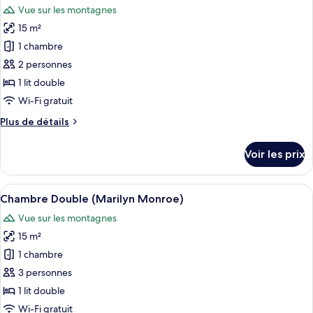
Vue sur les montagnes
les
15 m²
photos
pour
1 chambre
ce
2 personnes
type
1 lit double
de
Wi-Fi gratuit
chambre :
Plus
Plus de détails
Chambre
de
Double
détails
Voir les prix
(Sainte-
sur
le
Lucie)
type
Afficher
Un lit à baldaquin, un bureau en bois 
11
de
Chambre Double (Marilyn Monroe)
toutes
chambre
Vue sur les montagnes
Chambre
les
Double
15 m²
photos
(Sainte-
pour
1 chambre
Lucie)
ce
3 personnes
type
1 lit double
de
Wi-Fi gratuit