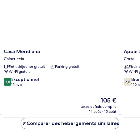
Double
(Gary
Craft)
Casa
Appart
Casa Meridiana
Appart
Meridiana
Hôtel
Calacuccia
Corte
Calacuccia
Corte
Petit déjeuner gratuit
Parking gratuit
Piscin
HR
Wi-Fi gratuit
Wi-Fi 
Corte
9.6
7.2
Exceptionnel
Bie
9,6
7,2
sur
sur
15 avis
122 a
10,
10,
Exceptionnel,
Bien,
Le
105 €
15 avis
122 avis
nouveau
taxes et frais compris
prix
14 août - 15 août
est
de
Comparer des hébergements similaires
105 €