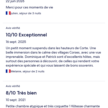
22 juin 2026
avons signalé le comportement de l'hôtel à notre service
compétent afin que de telles situations ne se reproduisent plus.
Merci pour ces moments de vie
»
julien, séjour de 3 nuits
Avis vérifié
10/10 Exceptionnel
16 sept. 2025
Un petit moment suspendu dans les hauteurs de Corte. Une
belle immersion dans le calme des villages Corses, avec une vue
imprenable. Dominique et Patrick sont d’excellents hôtes, mais
surtout des personnes à découvrir, de celles qui rendent votre
expérience spéciale et qui vous laissent de bons souvenirs.
Merci à eux !
Melanie, séjour de 2 nuits
Avis vérifié
8/10 Très bien
10 sept. 2021
Petite chambre atypique et très coquette ! Hôtesse charmante