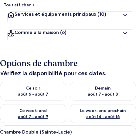
Tout afficher
Services et équipements principaux
(10)
Comme à la maison
(6)
Options de chambre
Vérifiez la disponibilité pour ces dates.
Vérifier la disponibilité pour ce soir août 6 - août 7
Vérifier la disponibilité pour 
Ce soir
Demain
août 6 - août 7
août 7 - août 8
Vérifier la disponibilité pour ce week-end août 7 - août 9
Vérifier la disponibilité pour 
Ce week-end
Le week-end prochain
août 7 - août 9
août 14 - août 16
Afficher
Une chambre à coucher avec un lit, un
9
Chambre Double (Sainte-Lucie)
toutes