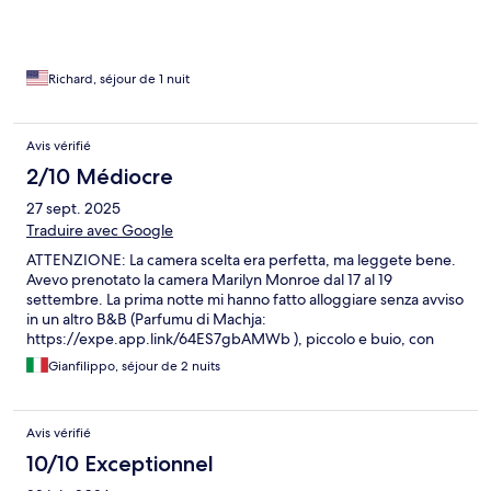
Richard, séjour de 1 nuit
Avis vérifié
2/10 Médiocre
27 sept. 2025
Traduire avec Google
ATTENZIONE: La camera scelta era perfetta, ma leggete bene.
Avevo prenotato la camera Marilyn Monroe dal 17 al 19
settembre. La prima notte mi hanno fatto alloggiare senza avviso
in un altro B&B (Parfumu di Machja:
https://expe.app.link/64ES7gbAMWb ), piccolo e buio, con
bagno separato dal letto solo da una tendina. Non l’avrei mai
Gianfilippo, séjour de 2 nuits
scelto. Su mia richiesta il giorno seguente ci hanno spostato alla
camera che avevo acquistato. Gli host non si sono mai scusati,
sostenendo che la stanza “costava di più” e che “nessuno si era
Avis vérifié
mai lamentato”. Ho dovuto scrivere a Expedia e tramite
https://signal.conso.gouv.fr/ ho ottenuto il rimborso della prima
10/10 Exceptionnel
notte come crediti Expedia. Expedia mi ha comunicato: « Nous