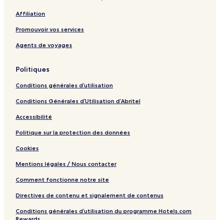
u
t
Affiliation
s
d
Promouvoir vos services
u
M
Agents de voyages
a
q
Politiques
u
i
Conditions générales d’utilisation
s
Conditions Générales d’Utilisation d’Abritel
Accessibilité
Politique sur la protection des données
Cookies
Mentions légales / Nous contacter
Comment fonctionne notre site
Directives de contenu et signalement de contenus
Conditions générales d’utilisation du programme Hotels.com
Rewards