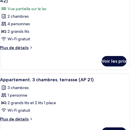
interdits
42)
Maison
les
(HOUSE
Vue partielle sur le lac
Design,
photos
40)
animaux
2 chambres
pour
de
4 personnes
ce
compagnie
interdits
type
2 grands lits
(HOUSE
de
Wi-Fi gratuit
40)
chambre :
Plus
Plus de détails
Maison
de
Design,
détails
Voir les prix
sur
animaux
le
de
type
Afficher
Une cuisine moderne dotée d’un îlot ce
compagnie
8
de
Appartement, 3 chambres, terrasse (AP 21)
toutes
chambre
interdits
3 chambres
Maison
les
(HOUSE
Design,
1 personne
photos
42)
animaux
pour
2 grands lits et 2 lits 1 place
de
ce
compagnie
Wi-Fi gratuit
interdits
type
Plus
Plus de détails
(HOUSE
de
de
42)
chambre :
détails