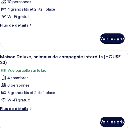
11)
type
10 personnes
de
4 grands lits et 2 lits 1 place
chambre :
Wi-Fi gratuit
Maison
Plus
Plus de détails
Familiale,
de
animaux
détails
Voir les prix
sur
de
le
compagnie
type
Afficher
Un lit bien fait, avec une couverture et
interdits
9
de
Maison Deluxe, animaux de compagnie interdits (HOUSE
toutes
(HOUSE
chambre
33)
Maison
les
23)
Vue partielle sur le lac
Familiale,
photos
animaux
4 chambres
pour
de
8 personnes
ce
compagnie
interdits
type
3 grands lits et 2 lits 1 place
(HOUSE
de
Wi-Fi gratuit
23)
chambre :
Plus
Plus de détails
Maison
de
Deluxe,
détails
Voir les prix
sur
animaux