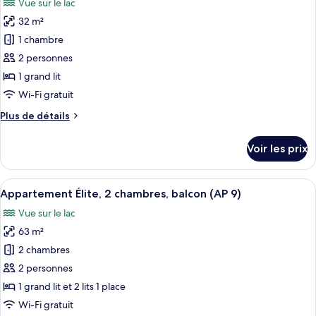
Vue sur le lac
Appartement
les
Élite,
32 m²
photos
balcon
pour
1 chambre
(AP
ce
4)
2 personnes
type
1 grand lit
de
Wi-Fi gratuit
chambre :
Plus
Plus de détails
Appartement
de
Design,
détails
Voir les prix
balcon
sur
le
(AP
type
Afficher
Une chambre d’hôtel avec deux lits, des
5)
8
de
Appartement Élite, 2 chambres, balcon (AP 9)
toutes
chambre
Vue sur le lac
Appartement
les
Design,
63 m²
photos
balcon
pour
2 chambres
(AP
ce
5)
2 personnes
type
1 grand lit et 2 lits 1 place
de
Wi-Fi gratuit
chambre :