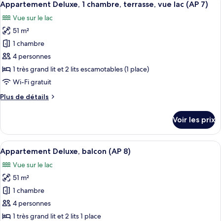
de
8
de
Appartement Deluxe, 1 chambre, terrasse, vue lac (AP 7)
toutes
compagnie
chambre
Vue sur le lac
Appartement
les
interdits
Deluxe,
51 m²
photos
(AP
plusieurs
pour
1 chambre
6)
lits,
ce
animaux
4 personnes
de
type
1 très grand lit et 2 lits escamotables (1 place)
compagnie
de
Wi-Fi gratuit
interdits
chambre :
(AP
Plus
Plus de détails
Appartement
6)
de
Deluxe,
détails
Voir les prix
1
sur
le
chambre,
type
Afficher
Un lit double avec deux oreillers, une
terrasse,
6
de
Appartement Deluxe, balcon (AP 8)
toutes
vue
chambre
Vue sur le lac
Appartement
les
lac
Deluxe,
51 m²
photos
(AP
1
pour
7)
1 chambre
chambre,
ce
terrasse,
4 personnes
vue
type
1 très grand lit et 2 lits 1 place
lac