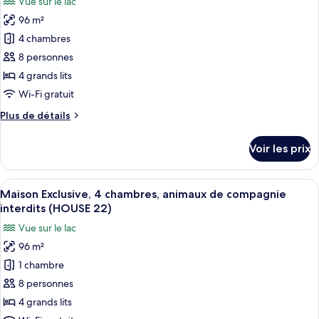
Vue sur le lac
Maison
les
Design,
96 m²
photos
4
pour
4 chambres
chambres
ce
(HOUSE
8 personnes
29)
type
4 grands lits
de
Wi-Fi gratuit
chambre :
Plus
Plus de détails
Maison
de
Élite,
détails
Voir les prix
4
sur
le
chambres,
type
Afficher
Une chambre avec un lit en bois, une 
sauna
13
de
Maison Exclusive, 4 chambres, animaux de compagnie
toutes
(HOUSE
chambre
interdits (HOUSE 22)
Maison
les
18)
Vue sur le lac
Élite,
photos
4
96 m²
pour
chambres,
1 chambre
ce
sauna
(HOUSE
type
8 personnes
18)
de
4 grands lits
chambre :