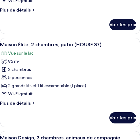
Wi-Fi gratuit
Maison
Plus
Plus de détails
Exclusive,
de
4
détails
Voir les prix
sur
chambres,
le
animaux
type
Afficher
Un lit bien fait, recouvert d’une couve
de
10
de
Maison Élite, 2 chambres, patio (HOUSE 37)
toutes
compagnie
chambre
Vue sur le lac
Maison
les
interdits
Exclusive,
96 m²
photos
(HOUSE
4
pour
2 chambres
22)
chambres,
ce
animaux
5 personnes
de
type
2 grands lits et 1 lit escamotable (1 place)
compagnie
de
Wi-Fi gratuit
interdits
chambre :
(HOUSE
Plus
Plus de détails
Maison
22)
de
Élite,
détails
Voir les prix
2
sur
le
chambres,
type
Afficher
Un lit bien fait, avec une couverture g
patio
9
de
Maison Design, 3 chambres, animaux de compagnie