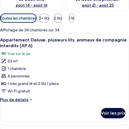
août 14 - août 16
août 21 - août 23
Filtres
Toutes les chambres
3+ lits
2 lits
1 lit
disponibles
pour
Affichage de 34 chambres sur 34
les
Afficher
Une chambre à coucher avec un lit, une 
7
Appartement Deluxe, plusieurs lits, animaux de compagnie
chambres
toutes
interdits (AP 6)
les
Vue sur le lac
photos
63 m²
pour
1 chambre
ce
type
4 personnes
de
1 très grand lit et 2 lits 1 place
chambre :
Wi-Fi gratuit
Appartement
Plus
Plus de détails
Deluxe,
de
plusieurs
détails
Voir les prix
sur
lits,
le
animaux
type
Afficher
Une chambre d’hôtel avec un lit, un b