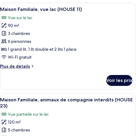
compagnie
type
Afficher
Une chambre à coucher avec un lit, de
interdits
11
de
Maison Familiale, vue lac (HOUSE 11)
toutes
(HOUSE
chambre
Vue sur le lac
Maison
les
3)
Confort,
90 m²
photos
animaux
pour
3 chambres
de
ce
compagnie
6 personnes
interdits
type
1 grand lit, 1 lit double et 2 lits 1 place
(HOUSE
de
Wi-Fi gratuit
3)
chambre :
Plus
Plus de détails
Maison
de
Familiale,
détails
Voir les prix
vue
sur
le
lac
type
Afficher
Un lit bien fait, avec une couverture r
(HOUSE
14
de
Maison Familiale, animaux de compagnie interdits (HOUSE
toutes
11)
chambre
23)
Maison
les
Vue partielle sur le lac
Familiale,
photos
vue
120 m²
pour
lac
5 chambres
ce
(HOUSE