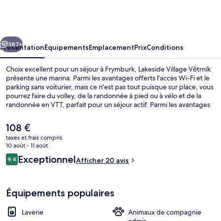
Village
Větrník
cédent
Suivant
387+
Présentation
Équipements
Emplacement
Prix
Conditions
Choix excellent pour un séjour à Frymburk, Lakeside Village Větrník
présente une marina. Parmi les avantages offerts l'accès Wi-Fi et le
parking sans voiturier, mais ce n'est pas tout puisque sur place, vous
pourrez faire du volley, de la randonnée à pied ou à vélo et de la
randonnée en VTT, parfait pour un séjour actif. Parmi les avantages
offerts par cet hébergement : un bar à la plage, un snack-bar/une
épicerie fine et une terrasse.
Le
108 €
prix
taxes et frais compris
actuel
10 août - 11 août
Détail de l’extérieur
est
Avis
Exceptionnel
9,4
Afficher 20 avis
de
9,4 sur 10
voyageurs
108 €.
Équipements populaires
Laverie
Animaux de compagnie