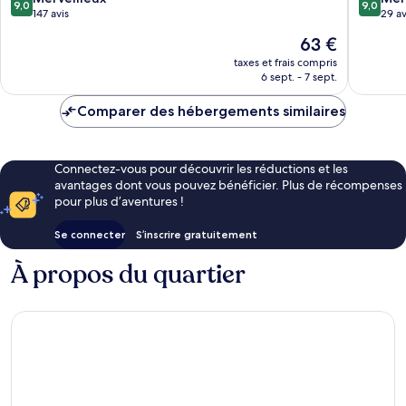
9,0
9,0
sur
sur
147 avis
29 av
10,
10,
Le
63 €
Merveilleux,
Merveill
nouveau
147 avis
29 avis
taxes et frais compris
prix
6 sept. - 7 sept.
est
de
Comparer des hébergements similaires
63 €
Connectez-vous pour découvrir les réductions et les
avantages dont vous pouvez bénéficier. Plus de récompenses
pour plus d’aventures !
Se connecter
S’inscrire gratuitement
À propos du quartier