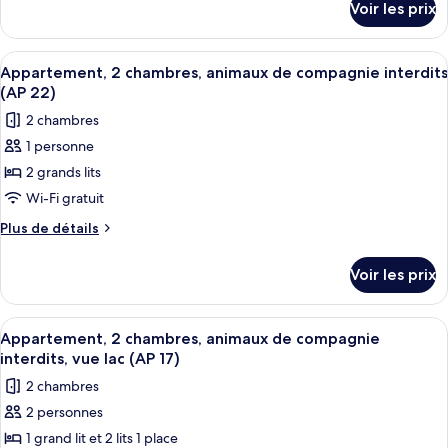
Voir les prix
sur
Appartement,
le
3
type
Afficher
Une chambre d’hôtel moderne avec deux
chambres,
5
de
Appartement, 2 chambres, animaux de compagnie interdits
toutes
chambre
terrasse
(AP 22)
Appartement,
les
(AP
2 chambres
3
photos
21)
chambres,
1 personne
pour
terrasse
2 grands lits
ce
(AP
21)
type
Wi-Fi gratuit
de
Plus
Plus de détails
chambre :
de
détails
Appartement,
Voir les prix
sur
2
le
chambres,
type
Afficher
Un salon moderne comprenant un canapé
6
animaux
de
Appartement, 2 chambres, animaux de compagnie
toutes
chambre
de
interdits, vue lac (AP 17)
Appartement,
les
compagnie
2 chambres
2
photos
interdits
chambres,
2 personnes
pour
animaux
(AP
1 grand lit et 2 lits 1 place
ce
de