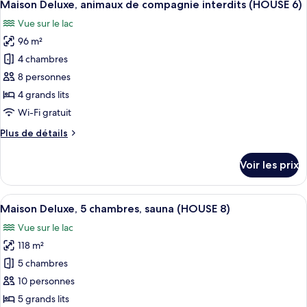
12
de
Maison Deluxe, animaux de compagnie interdits (HOUSE 6)
toutes
(HOUSE
chambre
Vue sur le lac
Maison
les
4)
Deluxe,
96 m²
photos
4
pour
4 chambres
chambres,
ce
sauna
8 personnes
(HOUSE
type
4 grands lits
4)
de
Wi-Fi gratuit
chambre :
Plus
Plus de détails
Maison
de
Deluxe,
détails
Voir les prix
animaux
sur
le
de
type
Afficher
Une chambre d’hôtel avec deux lits, cha
compagnie
13
de
Maison Deluxe, 5 chambres, sauna (HOUSE 8)
toutes
interdits
chambre
Vue sur le lac
Maison
les
(HOUSE
Deluxe,
118 m²
photos
6)
animaux
pour
5 chambres
de
ce
compagnie
10 personnes
interdits
type
5 grands lits
(HOUSE