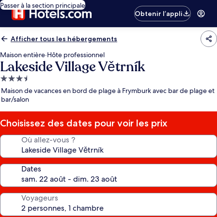
Passer à la section principale
Obtenir l’appli
Afficher tous les hébergements
Maison entière
·
Hôte professionnel
Lakeside Village Větrník
Hébergement
3.5 étoiles
Maison de vacances en bord de plage à Frymburk avec bar de plage et
bar/salon
Choisissez des dates pour voir les prix
Où allez-vous ?
Dates
Voyageurs