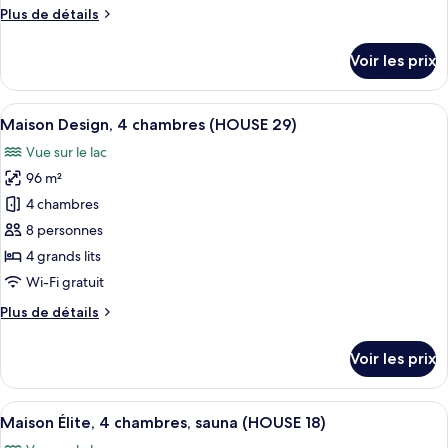
Plus
Plus de détails
Appartement
de
Élite,
détails
Voir les prix
2
sur
le
chambres,
type
Afficher
Une chambre moderne avec une tête de 
balcon
10
de
Maison Design, 4 chambres (HOUSE 29)
toutes
(AP
chambre
Vue sur le lac
Appartement
les
9)
Élite,
96 m²
photos
2
pour
4 chambres
chambres,
ce
balcon
8 personnes
(AP
type
4 grands lits
9)
de
Wi-Fi gratuit
chambre :
Plus
Plus de détails
Maison
de
Design,
détails
Voir les prix
4
sur
le
chambres
type
Afficher
Un lit bien fait, avec une couverture r
(HOUSE
11
de
Maison Élite, 4 chambres, sauna (HOUSE 18)
toutes
29)
chambre