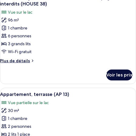
toutes
(HOUSE
chambre
interdits (HOUSE 38)
Maison
les
37)
Vue sur le lac
Élite,
photos
2
96 m²
pour
chambres,
1 chambre
ce
patio
(HOUSE
type
6 personnes
37)
de
3 grands lits
chambre :
Wi-Fi gratuit
Maison
Plus
Plus de détails
Design,
de
3
détails
Voir les prix
sur
chambres,
le
animaux
type
Afficher
Une terrasse avec une table et des chai
de
5
de
Appartement, terrasse (AP 13)
toutes
compagnie
chambre
Vue partielle sur le lac
Maison
les
interdits
Design,
30 m²
photos
(HOUSE
3
pour
1 chambre
38)
chambres,
ce
animaux
2 personnes
de
type
2 lits 1 place