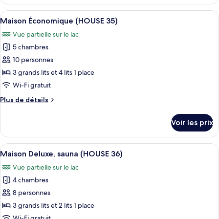
le
de
type
Afficher
Une chambre avec deux lits, une table 
compagnie
12
de
Maison Économique (HOUSE 35)
toutes
chambre
interdits
Vue partielle sur le lac
Maison
les
(HOUSE
Deluxe,
5 chambres
photos
33)
animaux
pour
10 personnes
de
ce
compagnie
3 grands lits et 4 lits 1 place
interdits
type
Wi-Fi gratuit
(HOUSE
de
33)
Plus
Plus de détails
chambre :
de
Maison
détails
Voir les prix
sur
Économique
le
(HOUSE
type
Afficher
Une chambre à coucher avec un lit, u
35)
9
de
Maison Deluxe, sauna (HOUSE 36)
toutes
chambre
Vue partielle sur le lac
Maison
les
Économique
4 chambres
photos
(HOUSE
pour
8 personnes
35)
ce
3 grands lits et 2 lits 1 place
type
Wi-Fi gratuit