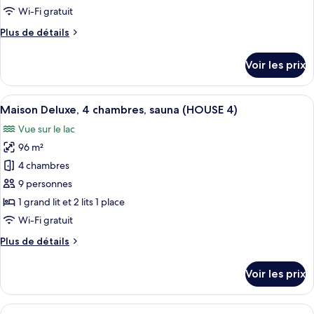
de
Wi-Fi gratuit
(AP
chambre :
7)
Plus
Plus de détails
Appartement
de
Deluxe,
détails
Voir les prix
balcon
sur
le
(AP
type
Afficher
Une chambre de dortoir avec des lits 
8)
9
de
Maison Deluxe, 4 chambres, sauna (HOUSE 4)
toutes
chambre
Vue sur le lac
Appartement
les
Deluxe,
96 m²
photos
balcon
pour
4 chambres
(AP
ce
8)
9 personnes
type
1 grand lit et 2 lits 1 place
de
Wi-Fi gratuit
chambre :
Plus
Plus de détails
Maison
de
Deluxe,
détails
Voir les prix
4
sur
le
chambres,
type
Afficher
Une chambre à coucher avec un lit, des
sauna