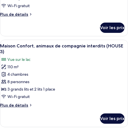
compagnie
de
Wi-Fi gratuit
interdits
chambre :
(HOUSE
Plus
Plus de détails
Appartement,
38)
de
terrasse
détails
Voir les prix
(AP
sur
le
13)
type
Afficher
Un lit bien fait, avec du linge de lit b
15
de
Maison Confort, animaux de compagnie interdits (HOUSE
toutes
chambre
3)
Appartement,
les
Vue sur le lac
terrasse
photos
(AP
110 m²
pour
13)
4 chambres
ce
type
8 personnes
de
3 grands lits et 2 lits 1 place
chambre :
Wi-Fi gratuit
Maison
Plus
Plus de détails
Confort,
de
animaux
détails
Voir les prix
sur
de
le