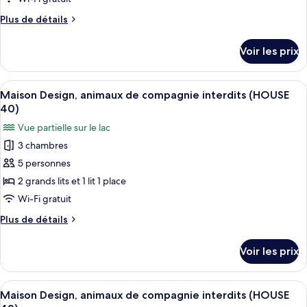
de
Plus
Plus de détails
chambre :
de
Maison
détails
Voir les prix
sur
Deluxe,
le
sauna
type
Afficher
Une chambre moderne avec deux lits, du
(HOUSE
8
de
Maison Design, animaux de compagnie interdits (HOUSE
toutes
36)
chambre
40)
Maison
les
Vue partielle sur le lac
Deluxe,
photos
sauna
3 chambres
pour
(HOUSE
5 personnes
ce
36)
type
2 grands lits et 1 lit 1 place
de
Wi-Fi gratuit
chambre :
Plus
Plus de détails
Maison
de
Design,
détails
Voir les prix
sur
animaux
le
de
type
Afficher
Une chambre à coucher avec un lit, une
compagnie
7
de
Maison Design, animaux de compagnie interdits (HOUSE
toutes
chambre