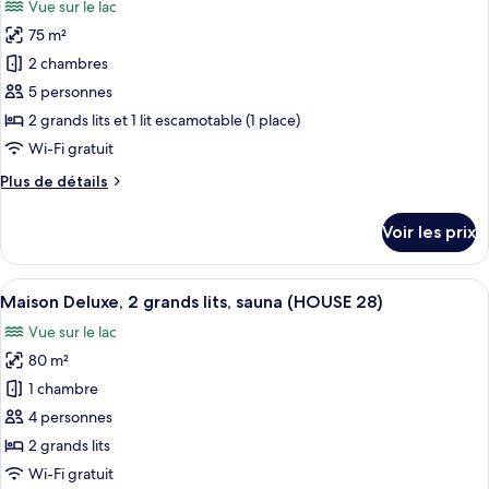
Vue sur le lac
Maison
les
(HOUSE
Deluxe,
75 m²
photos
13)
4
pour
2 chambres
chambres,
ce
patio
5 personnes
(HOUSE
type
2 grands lits et 1 lit escamotable (1 place)
13)
de
Wi-Fi gratuit
chambre :
Plus
Plus de détails
Maison
de
Deluxe,
détails
Voir les prix
2
sur
le
chambres,
type
Afficher
Un lit bien fait, avec une couverture m
cheminée
9
de
Maison Deluxe, 2 grands lits, sauna (HOUSE 28)
toutes
(HOUSE
chambre
Vue sur le lac
Maison
les
12)
Deluxe,
80 m²
photos
2
pour
1 chambre
chambres,
ce
cheminée
4 personnes
(HOUSE
type
2 grands lits
12)
de
Wi-Fi gratuit