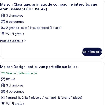
Afficher
Un balcon avec des fauteuils en osier 
6
chambres,
de
Maison Classique, animaux de compagnie interdits, vue
toutes
chambre
animaux
établissement (HOUSE 47)
Appartement
les
de
3 chambres
Majestueux,
photos
compagnie
2
6 personnes
pour
chambres,
interdits
2 grands lits et 1 lit superposé (1 place)
ce
animaux
(AP
de
type
Wi-Fi gratuit
18)
compagnie
de
Plus
Plus de détails
interdits
chambre :
de
(AP
détails
Maison
18)
Voir les prix
sur
Classique,
le
animaux
type
Afficher
Une chambre à coucher avec un lit en 
10
de
de
Maison Design, patio, vue partielle sur le lac
toutes
chambre
compagnie
Vue partielle sur le lac
Maison
les
interdits,
Classique,
80 m²
photos
vue
animaux
pour
3 chambres
de
établissement
ce
compagnie
4 personnes
(HOUSE
interdits,
type
1 grand lit, 2 lits 1 place et 1 canapé-lit (grand 1 place)
47)
vue
de
Wi-Fi gratuit
établissement