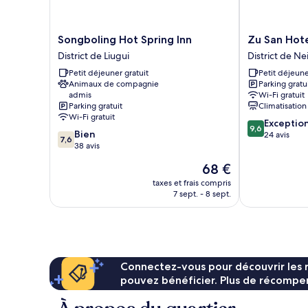
Songboling
Zu
Songboling Hot Spring Inn
Zu San Hot
Hot
San
District de Liugui
District de N
Spring
Hotel
Petit déjeuner gratuit
Petit déjeune
Inn
District
Animaux de compagnie
Parking gratu
District
de
admis
Wi-Fi gratuit
de
Neimen
Parking gratuit
Climatisation
Liugui
Wi-Fi gratuit
9.6
Exceptio
9,6
7.6
Bien
sur
24 avis
7,6
sur
38 avis
10,
10,
Exceptionnel,
Le
68 €
Bien,
24 avis
nouveau
38 avis
taxes et frais compris
prix
7 sept. - 8 sept.
est
de
68 €
Connectez-vous pour découvrir les 
pouvez bénéficier. Plus de récompen