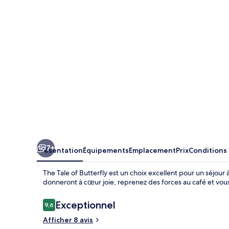
of
Butterfly
7+
Présentation
Équipements
Emplacement
Prix
Conditions
The Tale of Butterfly est un choix excellent pour un séjour à 
donneront à cœur joie, reprenez des forces au café et vous
Avis
Exceptionnel
9,6
9,6 sur 10
voyageurs
Afficher 8 avis