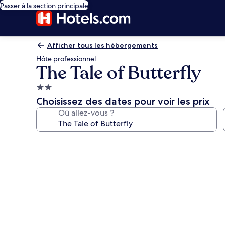
Passer à la section principale
Afficher tous les hébergements
Hôte professionnel
The Tale of Butterfly
Hébergement
2.0 étoiles
Choisissez des dates pour voir les prix
Où allez-vous ?
Galerie
photos
de
l’hébergement
The
Tale