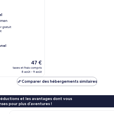
el
eimen
r gratuit
it
nnel
Le
47 €
nouveau
taxes et frais compris
prix
8 août - 9 août
est
de
Comparer des hébergements similaires
47 €
réductions et les avantages dont vous
ses pour plus d’aventures !