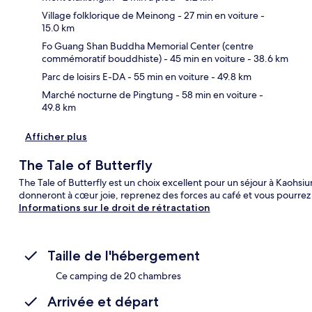
Village folklorique de Meinong
- 27 min en voiture
-
15.0 km
Car
Fo Guang Shan Buddha Memorial Center (centre
commémoratif bouddhiste)
- 45 min en voiture
- 38.6 km
Parc de loisirs E-DA
- 55 min en voiture
- 49.8 km
Marché nocturne de Pingtung
- 58 min en voiture
-
49.8 km
Afficher plus
The Tale of Butterfly
The Tale of Butterfly est un choix excellent pour un séjour à Kaohsiung.
donneront à cœur joie, reprenez des forces au café et vous pourrez 
Informations sur le droit de rétractation
Taille de l'hébergement
Ce camping de 20 chambres
Arrivée et départ