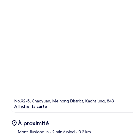
No.92-5, Chaoyuan, Meinong District, Kaohsiung, 843
Afficher la carte
À proximité
Mont Jiuxionglin
- 2 min à pied
- 0.2 km