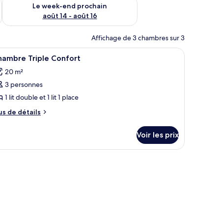
-end août 7 - août 9
Vérifier la disponibilité pour le week-end prochain août 14 - a
Le week-end prochain
août 14 - août 16
Affichage de 3 chambres sur 3
fficher
20 chambres
4
hambre Triple Confort
outes
20 m²
s
3 personnes
hotos
our
1 lit double et 1 lit 1 place
e
us
us de détails
ype
e
tails
e
Voir les prix
r
hambre :
hambre
pe
riple
e
hambre
onfort
hambre
iple
nfort