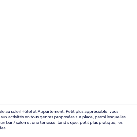
Chambre Doub
le au soleil Hôtel et Appartement. Petit plus appréciable, vous
 aux activités en tous genres proposées sur place, parmi lesquelles
 bar / salon et une terrasse, tandis que, petit plus pratique, les
Terrasse/Pat
des.