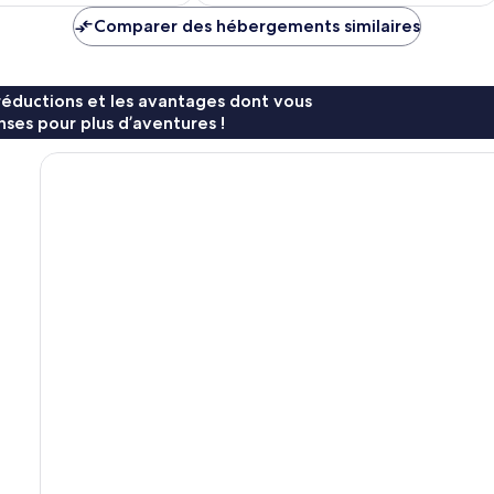
est
est
de
de
Comparer des hébergements similaires
85 €
96 €
réductions et les avantages dont vous
ses pour plus d’aventures !