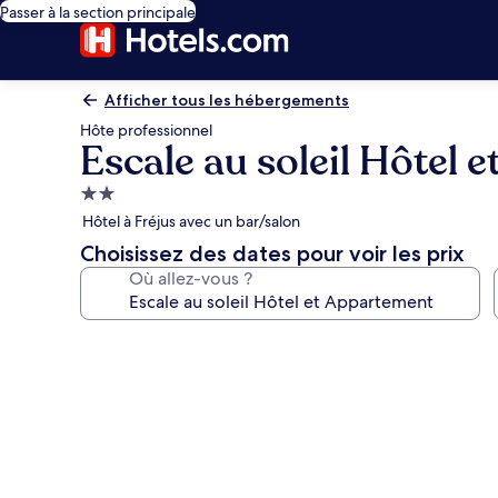
Passer à la section principale
Afficher tous les hébergements
Hôte professionnel
Escale au soleil Hôtel 
Hébergement
2.0 étoiles
Hôtel à Fréjus avec un bar/salon
Choisissez des dates pour voir les prix
Où allez-vous ?
Galerie
photos
de
l’hébergement
Escale