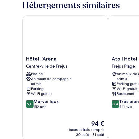
type
Hébergements similaires
de
chambre
Appartement,
Hôtel l'Arena
Atoll Hotel
terrasse
Hôtel
Atoll
Hôtel l'Arena
Atoll Hotel
l'Arena
Hotel
Centre-ville de Fréjus
Fréjus Plage
Centre-
Fréjus
Piscine
Animaux de
ville
Plage
Animaux de compagnie
admis
de
admis
Parking gratu
Fréjus
Parking
Wi-Fi gratuit
Wi-Fi gratuit
Restaurant
9.0
8.4
Merveilleux
Très bien
9,0
8,4
sur
sur
152 avis
441 avis
10,
10,
Merveilleux,
Très
Le
94 €
152 avis
bien,
nouveau
441 avis
taxes et frais compris
prix
30 août - 31 août