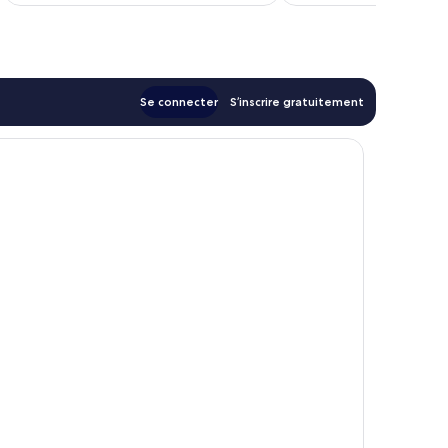
est
de
163 €
Se connecter
S’inscrire gratuitement