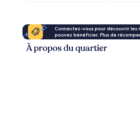
est
de
94 €
Connectez-vous pour découvrir les 
pouvez bénéficier. Plus de récompen
À propos du quartier