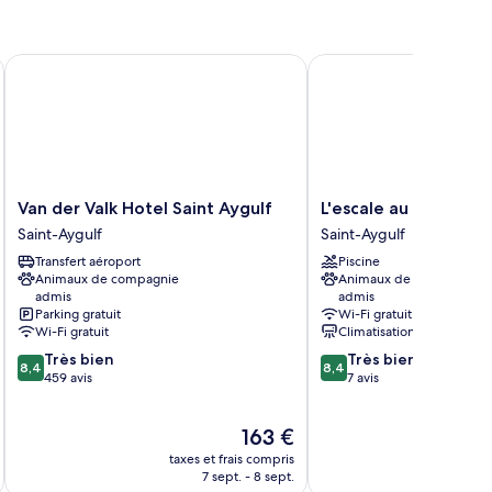
e Mare
Van der Valk Hotel Saint Aygulf
L'escale au Soleil
Van
L'escale
Van der Valk Hotel Saint Aygulf
L'escale au Soleil
der
au
Saint-Aygulf
Saint-Aygulf
Valk
Soleil
Transfert aéroport
Piscine
Hotel
Saint-
Animaux de compagnie
Animaux de compagnie
Saint
Aygulf
admis
admis
Aygulf
Parking gratuit
Wi-Fi gratuit
Saint-
Wi-Fi gratuit
Climatisation
Aygulf
8.4
8.4
Très bien
Très bien
8,4
8,4
sur
sur
459 avis
7 avis
10,
10,
Très
Très
Le
163 €
bien,
bien,
u
nouveau
459 avis
7 avis
taxes et frais compris
tax
prix
7 sept. - 8 sept.