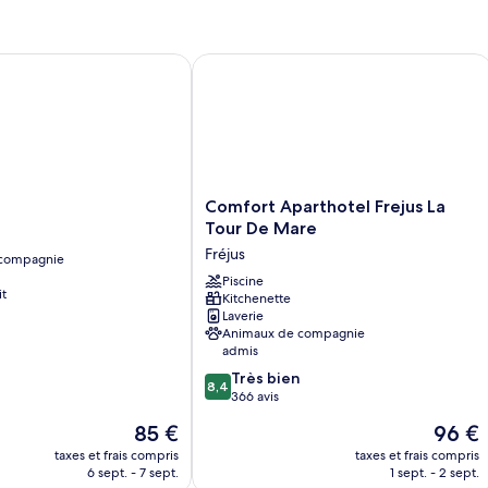
type
terrasse
de
chambre
Appartement
Comfort Aparthotel Frejus La Tour D
Duplex,
terrasse
Comfort
Comfort Aparthotel Frejus La
Aparthotel
Tour De Mare
Frejus
Fréjus
 compagnie
La
Tour
Piscine
it
Kitchenette
De
Laverie
Mare
Animaux de compagnie
Fréjus
admis
8.4
Très bien
8,4
sur
366 avis
10,
Le
Le
85 €
96 €
Très
nouveau
nouvea
bien,
taxes et frais compris
taxes et frais compris
prix
prix
6 sept. - 7 sept.
1 sept. - 2 sept.
366 avis