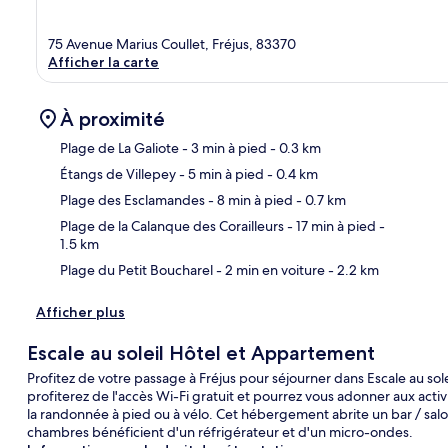
75 Avenue Marius Coullet, Fréjus, 83370
Afficher la carte
À proximité
Plage de La Galiote
- 3 min à pied
- 0.3 km
Étangs de Villepey
- 5 min à pied
- 0.4 km
Car
Plage des Esclamandes
- 8 min à pied
- 0.7 km
Plage de la Calanque des Corailleurs
- 17 min à pied
-
1.5 km
Plage du Petit Boucharel
- 2 min en voiture
- 2.2 km
Afficher plus
Escale au soleil Hôtel et Appartement
Profitez de votre passage à Fréjus pour séjourner dans Escale au sol
profiterez de l'accès Wi-Fi gratuit et pourrez vous adonner aux acti
la randonnée à pied ou à vélo. Cet hébergement abrite un bar / salon
chambres bénéficient d'un réfrigérateur et d'un micro-ondes.