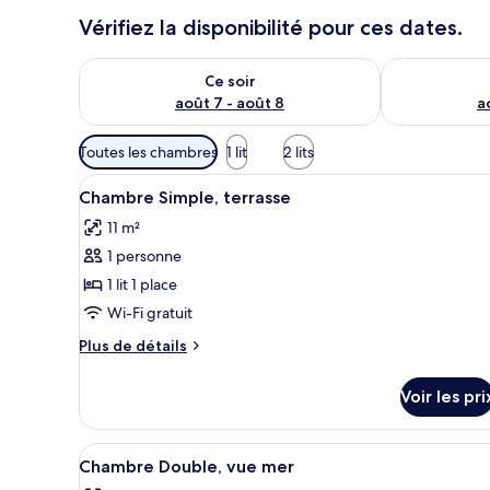
Vérifiez la disponibilité pour ces dates.
Vérifier la disponibilité pour ce soir août 7 - août 8
Vérifier la di
Ce soir
août 7 - août 8
a
Filtres
Toutes les chambres
1 lit
2 lits
disponibles
Afficher
Un lit bien fait, recouvert d’un
pour
2
Chambre Simple, terrasse
toutes
les
11 m²
les
chambres
1 personne
photos
pour
1 lit 1 place
ce
Wi-Fi gratuit
type
Plus
Plus de détails
de
de
chambre :
détails
Voir les pri
sur
Chambre
le
Simple,
type
Afficher
Une chambre à coucher avec un l
terrasse
5
de
Chambre Double, vue mer
toutes
chambre