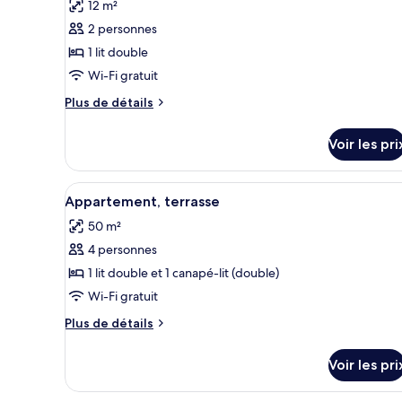
12 m²
Chambre
les
Simple,
2 personnes
photos
terrasse
pour
1 lit double
ce
Wi-Fi gratuit
type
Plus
Plus de détails
de
de
chambre :
détails
Voir les pri
sur
Chambre
le
Double,
type
Afficher
Un lit bien fait, recouvert d’u
vue
8
de
Appartement, terrasse
toutes
chambre
mer
50 m²
Chambre
les
Double,
4 personnes
photos
vue
pour
1 lit double et 1 canapé-lit (double)
mer
ce
Wi-Fi gratuit
type
Plus
Plus de détails
de
de
chambre :
détails
Voir les pri
sur
Appartement,
le
terrasse