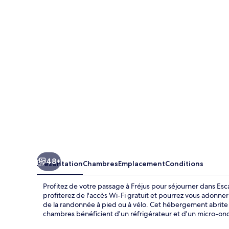
au
soleil
Hôtel
et
Appartement
48+
Présentation
Chambres
Emplacement
Conditions
Profitez de votre passage à Fréjus pour séjourner dans Esca
profiterez de l'accès Wi-Fi gratuit et pourrez vous adonner
de la randonnée à pied ou à vélo. Cet hébergement abrite un
chambres bénéficient d'un réfrigérateur et d'un micro-on