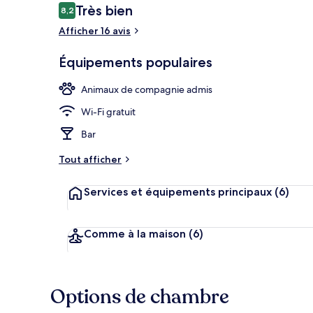
Avis
Très bien
8,2
8,2 sur 10
voyageurs
Afficher 16 avis
Extérieur
Équipements populaires
Animaux de compagnie admis
Wi-Fi gratuit
Bar
Tout afficher
Services et équipements principaux
(6)
Comme à la maison
(6)
Options de chambre