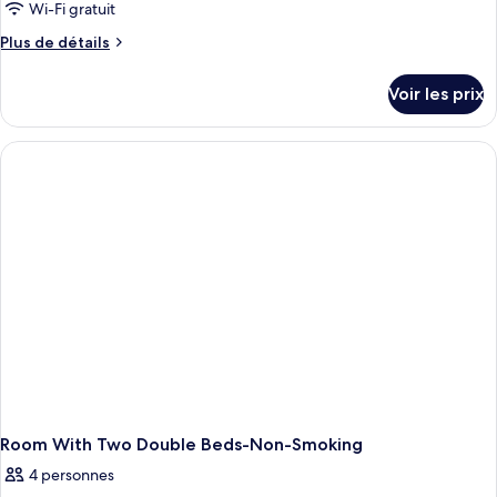
Wi-Fi gratuit
Plus
Plus de détails
de
détails
Voir les prix
sur
le
type
de
chambre
Deluxe
Room
With
Two
Double
Beds
Non-
Smoking
Room With Two Double Beds-Non-Smoking
4 personnes