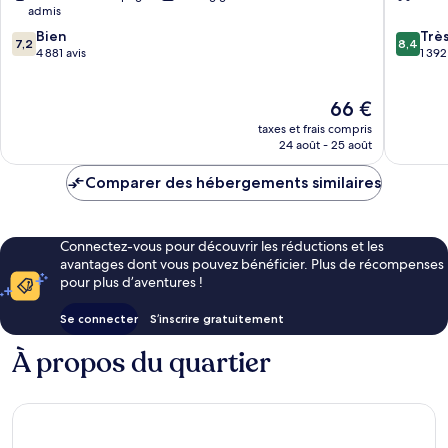
admis
Laredo
Wyndh
7.2
8.4
I-
Bien
Laredo
Trè
7,2
8,4
sur
sur
35
4 881 avis
Laredo
1 392
10,
10,
Western
Bien,
Très
Division
Le
66 €
4 881 avis
bien,
nouveau
1 392 avi
taxes et frais compris
prix
24 août - 25 août
est
de
Comparer des hébergements similaires
66 €
Connectez-vous pour découvrir les réductions et les
avantages dont vous pouvez bénéficier. Plus de récompenses
pour plus d’aventures !
Se connecter
S’inscrire gratuitement
À propos du quartier