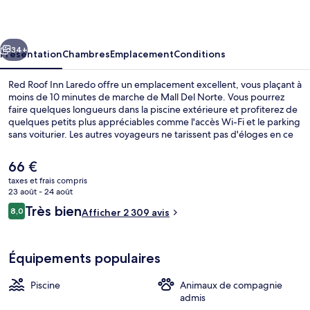
Inn
Laredo
cédent
Suivant
34+
Présentation
Chambres
Emplacement
Conditions
Red Roof Inn Laredo offre un emplacement excellent, vous plaçant à
moins de 10 minutes de marche de Mall Del Norte. Vous pourrez
faire quelques longueurs dans la piscine extérieure et profiterez de
quelques petits plus appréciables comme l'accès Wi-Fi et le parking
sans voiturier. Les autres voyageurs ne tarissent pas d'éloges en ce
qui concerne le personnel attentionné et l'emplacement.
Le
66 €
prix
taxes et frais compris
actuel
23 août - 24 août
Hall
est
Avis
Très bien
8,0
Afficher 2 309 avis
de
8,0 sur 10
voyageurs
66 €.
Équipements populaires
Piscine
Animaux de compagnie
admis