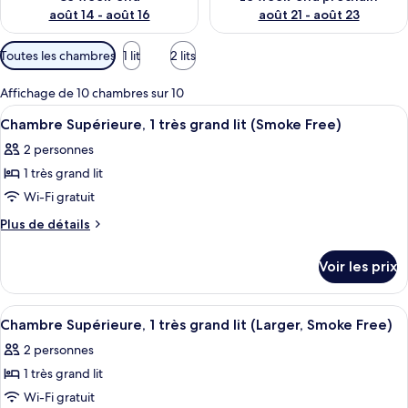
août 14 - août 16
août 21 - août 23
Filtres
Toutes les chambres
1 lit
2 lits
disponibles
pour
Affichage de 10 chambres sur 10
les
Afficher
Une chambre d’hôtel avec un lit, une t
6
Chambre Supérieure, 1 très grand lit (Smoke Free)
chambres
toutes
2 personnes
les
1 très grand lit
photos
pour
Wi-Fi gratuit
ce
Plus
Plus de détails
type
de
détails
de
Voir les prix
sur
chambre :
le
Chambre
type
Afficher
Une chambre d’hôtel équipée d’un lit, 
5
Supérieure,
de
Chambre Supérieure, 1 très grand lit (Larger, Smoke Free)
toutes
chambre
1
2 personnes
Chambre
les
très
Supérieure,
1 très grand lit
photos
grand
1
pour
Wi-Fi gratuit
très
lit