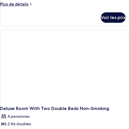
ce
Beds,
Plus
Plus de détails
Free)
Smoke
type
de
Free)
détails
de
Voir les prix
sur
chambre :
le
Chambre
type
Standard,
de
chambre
2
Chambre
lits
Standard,
doubles
2
lits
(Smoke
doubles
Free)
(Smoke
Free)
Deluxe Room With Two Double Beds Non-Smoking
4 personnes
2 lits doubles