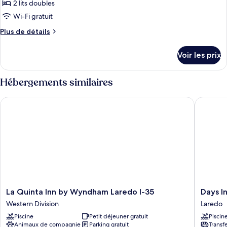
2 lits doubles
Wi-Fi gratuit
Plus
Plus de détails
de
détails
Voir les prix
sur
le
type
Hébergements similaires
de
chambre
La Quinta Inn by Wyndham Laredo I-35
Days Inn
Room
With
Two
Double
Beds-
Non-
Smoking
La
Days
La Quinta Inn by Wyndham Laredo I-35
Days I
Quinta
Inn
Western Division
Laredo
Inn
&
Piscine
Petit déjeuner gratuit
Piscin
by
Suites
Animaux de compagnie
Parking gratuit
Transf
Wyndham
by