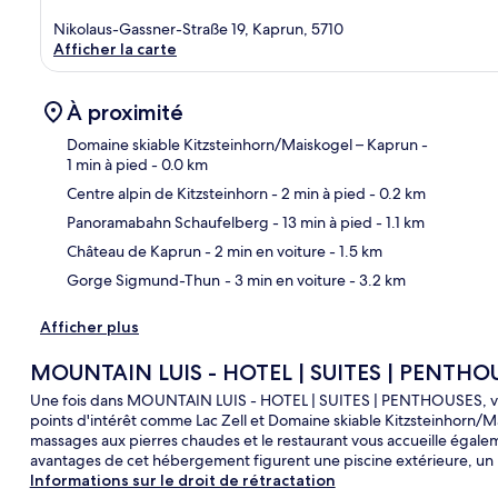
Nikolaus-Gassner-Straße 19, Kaprun, 5710
Afficher la carte
À proximité
Domaine skiable Kitzsteinhorn/​Maiskogel – Kaprun
-
1 min à pied
- 0.0 km
Centre alpin de Kitzsteinhorn
- 2 min à pied
- 0.2 km
Car
Panoramabahn Schaufelberg
- 13 min à pied
- 1.1 km
Château de Kaprun
- 2 min en voiture
- 1.5 km
Gorge Sigmund-Thun
- 3 min en voiture
- 3.2 km
Afficher plus
MOUNTAIN LUIS - HOTEL | SUITES | PENTHO
Une fois dans MOUNTAIN LUIS - HOTEL | SUITES | PENTHOUSES, vou
points d'intérêt comme Lac Zell et Domaine skiable Kitzsteinhorn/​M
massages aux pierres chaudes et le restaurant vous accueille égaleme
avantages de cet hébergement figurent une piscine extérieure, un b
Informations sur le droit de rétractation