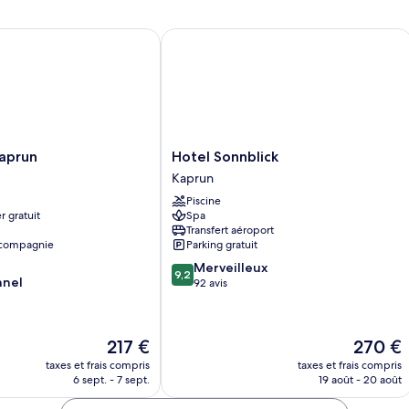
d
Double
c
Deluxe
Su
prun
Hotel Sonnblick
(M
Hotel
Kaprun
Hotel Sonnblick
Sonnblick
Kaprun
Kaprun
Piscine
r gratuit
Spa
Transfert aéroport
 compagnie
Parking gratuit
9.2
Merveilleux
9,2
nnel
sur
92 avis
10,
Merveilleux,
92 avis
Le
Le
217 €
270 €
nouveau
nouveau
taxes et frais compris
taxes et frais compris
prix
prix
6 sept. - 7 sept.
19 août - 20 août
est
est
de
de