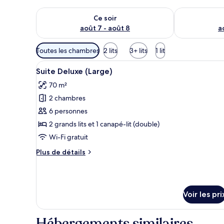
Vérifier la disponibilité pour ce soir août 7 - août 8
Vérifier la di
Ce soir
août 7 - août 8
a
Filtres
Toutes les chambres
2 lits
3+ lits
1 lit
disponibles
Afficher
Un salon moderne avec un plaf
pour
6
Suite Deluxe (Large)
toutes
les
70 m²
les
chambres
2 chambres
photos
pour
6 personnes
ce
2 grands lits et 1 canapé-lit (double)
type
Wi-Fi gratuit
de
Plus
Plus de détails
chambre :
de
Suite
détails
sur
Deluxe
le
(Large)
Voir les pri
type
de
chambre
Hébergements similaires
Suite