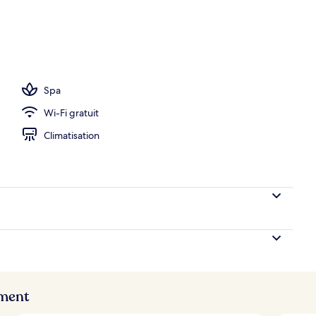
hébergement - soirée/nuit
Spa
Wi-Fi gratuit
Climatisation
ement