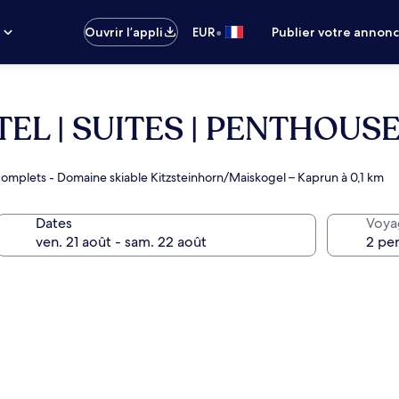
•
s
Ouvrir l’appli
EUR
Publier votre annon
EL | SUITES | PENTHOUS
omplets - Domaine skiable Kitzsteinhorn/​Maiskogel – Kaprun à 0,1 km
Dates
Voya