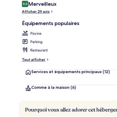
Avis
Merveilleux
9,0
9,0 sur 10
voyageurs
Afficher 29 avis
Façade de l’
Équipements populaires
Piscine
Parking
Restaurant
Tout afficher
Services et équipements principaux
(12)
Comme à la maison
(6)
Pourquoi vous allez adorer cet héberg