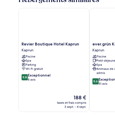
Deluxe
(Large)
Revier Boutique Hotel Kaprun
ever.grün Ka
Revier
ever.grün
Revier Boutique Hotel Kaprun
ever.grün 
Boutique
Kaprun
Kaprun
Kaprun
Hotel
Kaprun
Piscine
Piscine
Kaprun
Spa
Petit déjeune
Kaprun
Parking
Spa
Wi-Fi gratuit
Animaux de
admis
9.8
Exceptionnel
9,8
9.6
Exceptio
sur
8 avis
9,6
sur
51 avis
10,
10,
Exceptionnel,
Exceptionnel,
8 avis
Le
188 €
51 avis
nouveau
taxes et frais compris
prix
3 sept. - 4 sept.
est
de