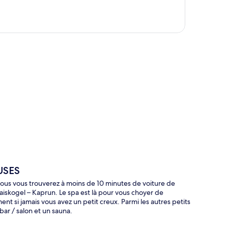
te
USES
s vous trouverez à moins de 10 minutes de voiture de
aiskogel – Kaprun. Le spa est là pour vous choyer de
nt si jamais vous avez un petit creux. Parmi les autres petits
ar / salon et un sauna.