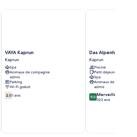
e
hambre
ite
VAYA Kaprun
Das Alpenhaus Kaprun
edium)
VAYA
Das
VAYA Kaprun
Das Alpenhaus Kapr
Kaprun
Alpenhaus
Kaprun
Kaprun
Kaprun
Kaprun
Spa
Piscine
Kaprun
Animaux de compagnie
Petit déjeuner gratuit
admis
Spa
Parking
Animaux de compagnie
Wi-Fi gratuit
admis
2.0
9.0
Merveilleux
2,0
1 avis
9,0
sur
sur
323 avis
10,
10,
1 avis
Merveilleux,
323 avis
tax