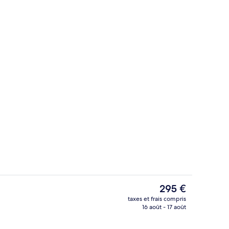
Bar (sur place)
Le
295 €
prix
taxes et frais compris
actuel
16 août - 17 août
Façade de l’hébergement
est
de