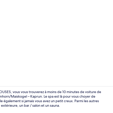
Sauna
SES, vous vous trouverez à moins de 10 minutes de voiture de
inhorn/​Maiskogel – Kaprun. Le spa est là pour vous choyer de
e également si jamais vous avez un petit creux. Parmi les autres
Solarium
xtérieure, un bar / salon et un sauna.