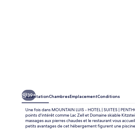
LUIS
-
HOTEL
|
SUITES
|
PENTHOUSES
39+
Présentation
Chambres
Emplacement
Conditions
Une fois dans MOUNTAIN LUIS - HOTEL | SUITES | PENTHOU
points d'intérêt comme Lac Zell et Domaine skiable Kitzste
massages aux pierres chaudes et le restaurant vous accueill
petits avantages de cet hébergement figurent une piscine e