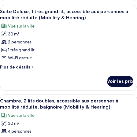
grand
type
Afficher
Une chambre d’hôtel avec un grand lit,
lit
10
de
Suite Deluxe, 1 très grand lit, accessible aux personnes à
toutes
chambre
(Mobility
mobilité réduite (Mobility & Hearing)
Chambre,
les
&
Vue sur la ville
1
photos
Hearing,
très
30 m²
pour
Roll-
grand
2 personnes
ce
lit
in
(Mobility
type
1 très grand lit
Shower)
&
de
Wi-Fi gratuit
Hearing,
chambre :
Roll-
Plus
Plus de détails
Suite
in
de
Shower)
Deluxe,
détails
Voir les prix
sur
1
le
très
type
Afficher
Une chambre d’hôtel avec deux lits, u
grand
21
de
Chambre, 2 lits doubles, accessible aux personnes à
toutes
chambre
lit,
mobilité réduite, baignoire (Mobility & Hearing)
Suite
les
accessible
Vue sur la ville
Deluxe,
photos
aux
1
30 m²
pour
personnes
très
4 personnes
ce
grand
à