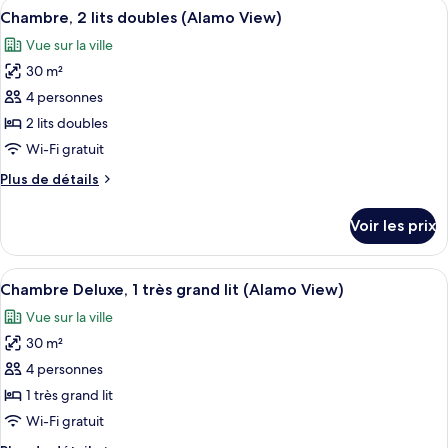
Afficher
Une chambre d’hôtel avec deux lits, u
(Mobility
22
de
Chambre, 2 lits doubles (Alamo View)
toutes
chambre
&
Vue sur la ville
Chambre,
les
Hearing,
2
30 m²
photos
Roll-
lits
pour
4 personnes
in
doubles
ce
(Mobility
2 lits doubles
Shower)
&
type
Wi-Fi gratuit
Hearing,
de
Roll-
Plus
Plus de détails
chambre :
in
de
Chambre,
Shower)
détails
Voir les prix
sur
2
le
lits
type
Afficher
Une chambre d’hôtel avec un grand lit,
doubles
13
de
Chambre Deluxe, 1 très grand lit (Alamo View)
toutes
(Alamo
chambre
Vue sur la ville
Chambre,
les
View)
2
30 m²
photos
lits
pour
4 personnes
doubles
ce
(Alamo
1 très grand lit
View)
type
Wi-Fi gratuit
de