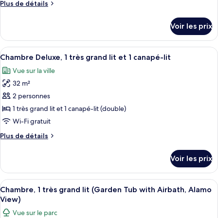
Plus
Plus de détails
chambre :
de
Chambre,
détails
Voir les prix
sur
2
le
grands
type
Afficher
Une chambre d’hôtel comprenant un ca
lits,
12
de
Chambre Deluxe, 1 très grand lit et 1 canapé-lit
toutes
non-
chambre
Vue sur la ville
Chambre,
les
fumeurs
2
32 m²
photos
grands
pour
2 personnes
lits,
ce
non-
1 très grand lit et 1 canapé-lit (double)
fumeurs
type
Wi-Fi gratuit
de
Plus
Plus de détails
chambre :
de
Chambre
détails
Voir les prix
sur
Deluxe,
le
1
type
Afficher
Une chambre d’hôtel avec un grand lit,
très
16
de
Chambre, 1 très grand lit (Garden Tub with Airbath, Alamo
toutes
grand
chambre
View)
Chambre
les
lit
Vue sur le parc
Deluxe,
photos