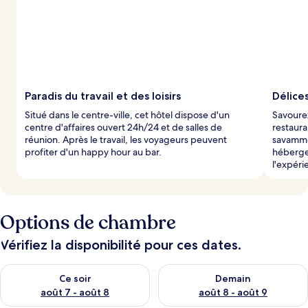
Paradis du travail et des loisirs
Délices
Situé dans le centre-ville, cet hôtel dispose d'un
Savoure
centre d'affaires ouvert 24h/24 et de salles de
restaura
réunion. Après le travail, les voyageurs peuvent
savammen
profiter d'un happy hour au bar.
héberge
l'expéri
Options de chambre
Vérifiez la disponibilité pour ces dates.
Vérifier la disponibilité pour ce soir août 7 - août 8
Vérifier la disponibilité pour 
Ce soir
Demain
août 7 - août 8
août 8 - août 9