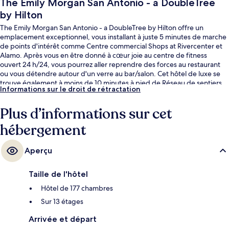
The Emily Morgan San Antonio - a DoubleTree
by Hilton
The Emily Morgan San Antonio - a DoubleTree by Hilton offre un
emplacement exceptionnel, vous installant à juste 5 minutes de marche
de points d'intérêt comme Centre commercial Shops at Rivercenter et
Alamo. Après vous en être donné à cœur joie au centre de fitness
ouvert 24 h/24, vous pourrez aller reprendre des forces au restaurant
ou vous détendre autour d'un verre au bar/salon. Cet hôtel de luxe se
trouve également à moins de 10 minutes à pied de Réseau de sentiers
Informations sur le droit de rétractation
pédestres River Walk et de Centre de congrès Henry B. González. Le
personnel attentionné et l'emplacement remportent un franc succès
Plus d’informations sur cet
auprès des autres voyageurs.
hébergement
Aperçu
Taille de l'hôtel
Hôtel de 177 chambres
Sur 13 étages
Arrivée et départ