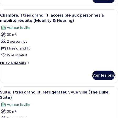
Junior,
le
1
type
Afficher
Une chambre d’hôtel avec un grand lit,
très
15
de
Chambre, 1 très grand lit, accessible aux personnes à
toutes
grand
chambre
mobilité réduite (Mobility & Hearing)
Suite
les
lit
Vue sur la ville
Junior,
photos
(Garden
1
30 m²
pour
Tub
très
2 personnes
ce
grand
for
lit
type
1 très grand lit
2,
(Garden
de
Alamo
Wi-Fi gratuit
Tub
chambre :
View)
for
Plus
Plus de détails
Chambre,
2,
de
Alamo
1
détails
Voir les prix
View)
sur
très
le
grand
type
Afficher
Une chambre d’hôtel avec un grand lit,
lit,
18
de
Suite, 1 très grand lit, réfrigérateur, vue ville (The Duke
toutes
chambre
accessible
Suite)
Chambre,
les
aux
Vue sur la ville
1
photos
personnes
très
30 m²
pour
à
grand