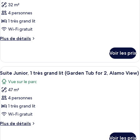
et
1
32 m²
pour
1
très
4 personnes
ce
grand
canapé-
lit
type
1 très grand lit
lit
et
de
Wi-Fi gratuit
1
chambre :
canapé-
Plus
Plus de détails
Chambre,
lit
de
1
détails
Voir les prix
sur
très
le
grand
type
Afficher
Une chambre d’hôtel avec un grand lit,
lit
10
de
Suite Junior, 1 très grand lit (Garden Tub for 2, Alamo View)
toutes
chambre
(Garden
Vue sur le parc
Chambre,
les
Tub
1
47 m²
photos
with
très
pour
4 personnes
Airbath,
grand
ce
lit
1 très grand lit
Alamo
(Garden
type
View)
Wi-Fi gratuit
Tub
de
with
Plus
Plus de détails
chambre :
Airbath,
de
Suite
Alamo
détails
Voir les prix
View)
sur