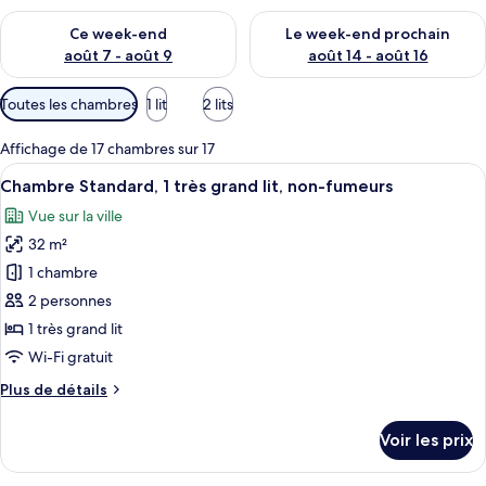
Vérifier la disponibilité pour ce week-end août 7 - août 9
Vérifier la disponibilité pour 
Ce week-end
Le week-end prochain
août 7 - août 9
août 14 - août 16
Filtres
Toutes les chambres
1 lit
2 lits
disponibles
pour
Affichage de 17 chambres sur 17
les
Afficher
Une chambre d’hôtel avec un grand lit,
15
Chambre Standard, 1 très grand lit, non-fumeurs
chambres
toutes
Vue sur la ville
les
32 m²
photos
pour
1 chambre
ce
2 personnes
type
1 très grand lit
de
Wi-Fi gratuit
chambre :
Plus
Plus de détails
Chambre
de
Standard,
détails
Voir les prix
1
sur
le
très
type