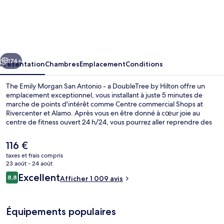
The
Emily
Morgan
San
cédent
Suivant
Antonio
174+
Présentation
Chambres
Emplacement
Conditions
-
The Emily Morgan San Antonio - a DoubleTree by Hilton offre un
a
emplacement exceptionnel, vous installant à juste 5 minutes de
marche de points d'intérêt comme Centre commercial Shops at
DoubleTree
Rivercenter et Alamo. Après vous en être donné à cœur joie au
by
centre de fitness ouvert 24 h/24, vous pourrez aller reprendre des
forces au restaurant ou vous détendre autour d'un verre au
Hilton
bar/salon. Cet hôtel de luxe se trouve également à moins de 10
Le
116 €
minutes à pied de Réseau de sentiers pédestres River Walk et de
prix
taxes et frais compris
Centre de congrès Henry B. González. Le personnel attentionné et
actuel
23 août - 24 août
l'emplacement remportent un franc succès auprès des autres
Extérieur
est
Avis
voyageurs.
Excellent
8,8
Afficher 1 009 avis
de
8,8 sur 10
voyageurs
116 €.
Équipements populaires