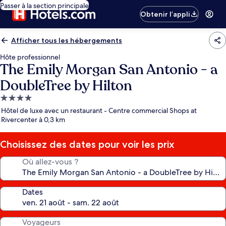
Passer à la section principale
Obtenir l’appli
Afficher tous les hébergements
Hôte professionnel
The Emily Morgan San Antonio - a
DoubleTree by Hilton
Hébergement
4.0 étoiles
Hôtel de luxe avec un restaurant - Centre commercial Shops at
Rivercenter à 0,3 km
Choisissez des dates pour voir les prix
Où allez-vous ?
Dates
Voyageurs