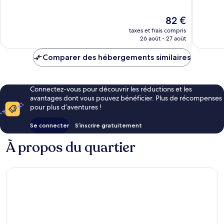
10,
Excellent,
Excellen
4 300 avis
Le
82 €
2 760 av
nouveau
taxes et frais compris
prix
26 août - 27 août
est
de
Comparer des hébergements similaires
82 €
Connectez-vous pour découvrir les réductions et les
avantages dont vous pouvez bénéficier. Plus de récompenses
pour plus d’aventures !
Se connecter
S’inscrire gratuitement
À propos du quartier