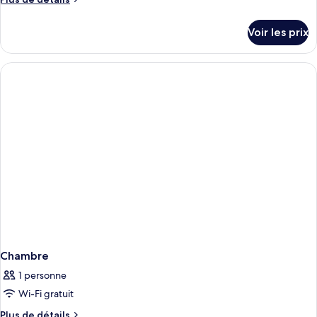
de
détails
Voir les prix
sur
le
type
de
chambre
Chambre
Chambre
1 personne
Wi-Fi gratuit
Plus
Plus de détails