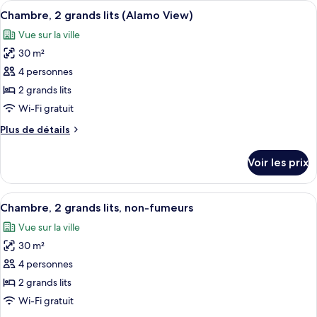
Afficher
Une chambre d’hôtel avec deux lits, u
grand
23
de
Chambre, 2 grands lits (Alamo View)
toutes
lit,
chambre
Vue sur la ville
Chambre
les
non-
Standard,
30 m²
photos
fumeurs
1
pour
4 personnes
très
ce
grand
2 grands lits
lit,
type
Wi-Fi gratuit
non-
de
fumeurs
Plus
Plus de détails
chambre :
de
Chambre,
détails
Voir les prix
sur
2
le
grands
type
Afficher
Une chambre d’hôtel avec deux lits, u
lits
23
de
Chambre, 2 grands lits, non-fumeurs
toutes
(Alamo
chambre
Vue sur la ville
Chambre,
les
View)
2
30 m²
photos
grands
pour
4 personnes
lits
ce
(Alamo
2 grands lits
View)
type
Wi-Fi gratuit
de