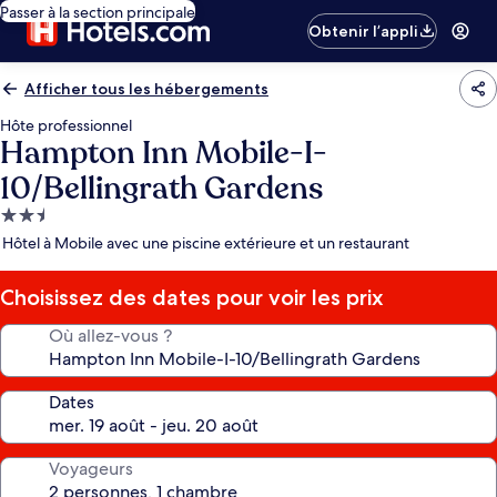
Passer à la section principale
Obtenir l’appli
Afficher tous les hébergements
Hôte professionnel
Hampton Inn Mobile-I-
10/Bellingrath Gardens
Hébergement
2.5 étoiles
Hôtel à Mobile avec une piscine extérieure et un restaurant
Choisissez des dates pour voir les prix
Où allez-vous ?
Dates
Voyageurs