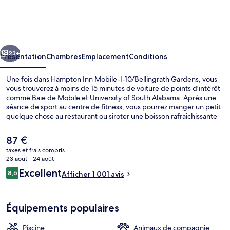
Inn
Mobile-
I-
cédent
Suivant
10/Bellingrath
23+
Présentation
Chambres
Emplacement
Conditions
Gardens
Une fois dans Hampton Inn Mobile-I-10/Bellingrath Gardens, vous
vous trouverez à moins de 15 minutes de voiture de points d'intérêt
comme Baie de Mobile et University of South Alabama. Après une
séance de sport au centre de fitness, vous pourrez manger un petit
quelque chose au restaurant ou siroter une boisson rafraîchissante
au bar/salon. Cet hébergement abrite une piscine extérieure et un
snack-bar/une épicerie fine, tandis que, petit plus pratique, les
Le
87 €
chambres bénéficient d'un réfrigérateur et d'un micro-ondes. Les
prix
taxes et frais compris
autres voyageurs ne disent que du bien en ce qui concerne le
actuel
23 août - 24 août
personnel attentionné.
Petit déjeuner buffet compris
est
Avis
Excellent
8,6
Afficher 1 001 avis
de
8,6 sur 10
voyageurs
87 €.
Équipements populaires
Piscine
Animaux de compagnie