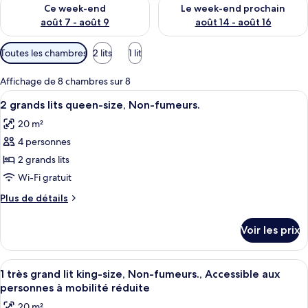
Vérifier la disponibilité pour ce week-end août 7 - août 9
Vérifier la disponibilité pour 
Ce week-end
Le week-end prochain
août 7 - août 9
août 14 - août 16
Filtres
Toutes les chambres
2 lits
1 lit
disponibles
pour
Affichage de 8 chambres sur 8
les
Afficher
Une chambre d’hôtel avec deux lits, un
7
2 grands lits queen-size, Non-fumeurs.
chambres
toutes
20 m²
les
4 personnes
photos
pour
2 grands lits
ce
Wi-Fi gratuit
type
Plus
Plus de détails
de
de
chambre :
détails
Voir les prix
sur
2
le
grands
type
Afficher
Une chambre d’hôtel équipée d’un burea
lits
6
de
1 très grand lit king-size, Non-fumeurs., Accessible aux
toutes
chambre
queen-
personnes à mobilité réduite
2
les
size,
20 m²