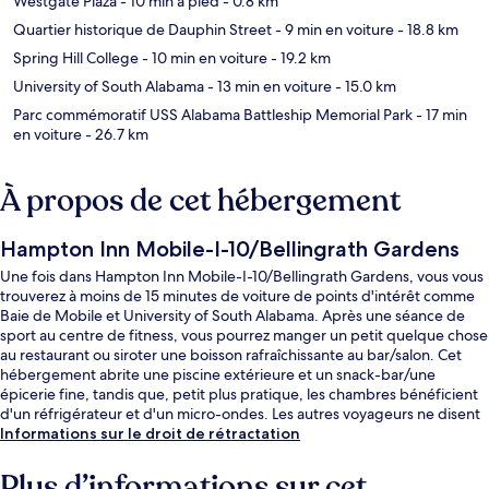
Westgate Plaza
- 10 min à pied
- 0.8 km
Quartier historique de Dauphin Street
- 9 min en voiture
- 18.8 km
Spring Hill College
- 10 min en voiture
- 19.2 km
University of South Alabama
- 13 min en voiture
- 15.0 km
Parc commémoratif USS Alabama Battleship Memorial Park
- 17 min
en voiture
- 26.7 km
À propos de cet hébergement
Hampton Inn Mobile-I-10/Bellingrath Gardens
Une fois dans Hampton Inn Mobile-I-10/Bellingrath Gardens, vous vous
trouverez à moins de 15 minutes de voiture de points d'intérêt comme
Baie de Mobile et University of South Alabama. Après une séance de
sport au centre de fitness, vous pourrez manger un petit quelque chose
au restaurant ou siroter une boisson rafraîchissante au bar/salon. Cet
hébergement abrite une piscine extérieure et un snack-bar/une
épicerie fine, tandis que, petit plus pratique, les chambres bénéficient
d'un réfrigérateur et d'un micro-ondes. Les autres voyageurs ne disent
que du bien en ce qui concerne le personnel attentionné.
Informations sur le droit de rétractation
Plus d’informations sur cet