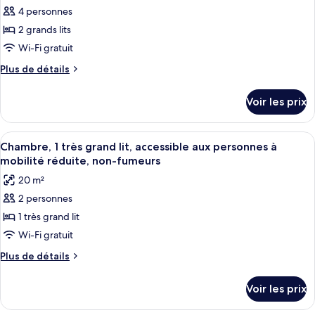
toutes
chambre
King
4 personnes
mobilité
Room,
les
Bed,
réduite
1
2 grands lits
photos
Accessible,
King
pour
Wi-Fi gratuit
Bed,
Non
ce
Accessible,
Plus
Plus de détails
Smoking
Non
type
de
Smoking
détails
de
Voir les prix
sur
chambre :
le
Room,
type
Afficher
Une chambre d’hôtel équipée d’un burea
5
2
de
Chambre, 1 très grand lit, accessible aux personnes à
toutes
chambre
Queen
mobilité réduite, non-fumeurs
Room,
les
Beds,
20 m²
2
photos
Accessible,
Queen
2 personnes
pour
Beds,
Non
1 très grand lit
ce
Accessible,
Smoking
Non
type
Wi-Fi gratuit
Smoking
de
Plus
Plus de détails
chambre :
de
détails
Chambre,
Voir les prix
sur
1
le