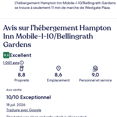
L'hébergement Hampton Inn Mobile-I-10/Bellingrath Gardens
se trouve à seulement 11 min de marche de Westgate Plaza.
Avis sur l’hébergement Hampton
Avis
Inn Mobile-I-10/Bellingrath
Gardens
Excellent
8,6
1 001 avis
8,8
8,6
9,0
Propreté
Emplacement
Personnel et service
Avis
Avis vérifié
10/10 Exceptionnel
18 juil. 2026
Traduire avec Google