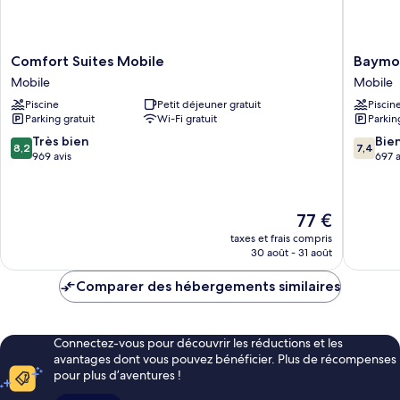
Comfort
Baymon
Comfort Suites Mobile
Baymon
Suites
by
Mobile
Mobile
Mobile
Wyndh
Piscine
Petit déjeuner gratuit
Piscin
Mobile
Mobile/
Parking gratuit
Wi-Fi gratuit
Parkin
Corner
Mobile
8.2
7.4
Très bien
Bie
8,2
7,4
sur
sur
969 avis
697 a
10,
10,
Très
Bien,
bien,
697 avis
Le
77 €
969 avis
nouveau
taxes et frais compris
prix
30 août - 31 août
est
de
Comparer des hébergements similaires
77 €
Connectez-vous pour découvrir les réductions et les
avantages dont vous pouvez bénéficier. Plus de récompenses
pour plus d’aventures !