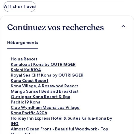
Afficher 1 avis
Continuez vos recherches
Hébergements
L
Holua Resort
i
L
Kanaloa at Kona by OUTRIGGER
e
i
L
Kalani Kai#104
n
e
i
L
Royal Sea Cliff Kona by OUTRIGGER
o
n
e
i
L
Kona Coast Resort
u
o
n
e
i
L
Kona Village, A Rosewood Resort
v
u
o
n
e
i
L
Mango Sunset Bed and Breakfast
r
v
u
o
n
e
i
L
Outrigger Kona Resort & Spa
a
r
v
u
o
n
e
i
L
Pacific 19 Kona
n
a
r
v
u
o
n
e
i
L
Club Wyndham Mauna Loa Village
t
n
a
r
v
u
o
n
e
i
L
Kona Pacific A206
l
t
n
a
r
v
u
o
n
e
i
L
Holiday Inn Express Hotel & Suites Kailua-Kona by
a
l
t
n
a
r
v
u
o
n
e
i
IHG
p
a
l
t
n
a
r
v
u
o
n
e
L
Almost Ocean Front - Beautiful Woodwork - Top