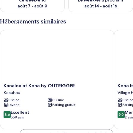
Ce week-end
Le week-end prochain
août 7 - août 9
août 14 - août 16
Hébergements similaires
Kanaloa at Kona by OUTRIGGER
Kona Isl
Kanaloa
Kona
Kanaloa at Kona by OUTRIGGER
Kona I
at
Isle
Keauhou
Village 
Kona
A4
Piscine
Cuisine
Piscin
by
Village
Laverie
Parking gratuit
Parkin
OUTRIGGER
historiq
Keauhou
de
8.6
9.0
Excellent
Mer
8,6
9,0
Kailua
sur
sur
559 avis
2 avi
10,
10,
Excellent,
Merveill