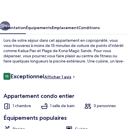
Kai
105
cédent
Suivant
15+
Présentation
Équipements
Emplacement
Conditions
Lors de votre séjour dans cet appartement en copropriété, vous
vous trouverez à moins de 15 minutes de voiture de points d'intérêt
comme Kailua Pier et Plage de Kona Magic Sands. Pour vous
dépenser, vous pourrez vous faire plaisir au centre de fitness ou
faire quelques longueurs la piscine extérieure. Une cuisine, un lave-
linge/sèche-linge et un balcon contribueront également à un séjour
des plus réussis.
Avis
Exceptionnel
10
Afficher 1 avis
10 sur 10
voyageurs
Appart'hôtel, plusieurs lits (Kalani Kai 1
Appartement condo entier
1 chambre
1 salle de bain
3 personnes
Équipements populaires