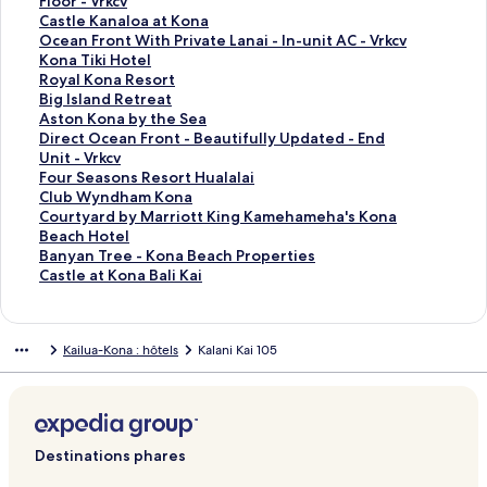
a
p
a
l
t
n
a
r
v
u
o
n
i
Floor - Vrkcv
g
a
p
a
l
t
n
a
r
v
u
o
e
L
Castle Kanaloa at Kona
e
g
a
p
a
l
t
n
a
r
v
u
n
i
L
Ocean Front With Private Lanai - In-unit AC - Vrkcv
H
e
g
a
p
a
l
t
n
a
r
v
o
e
i
L
Kona Tiki Hotel
o
K
e
g
a
p
a
l
t
n
a
r
u
n
e
i
L
Royal Kona Resort
l
a
K
e
g
a
p
a
l
t
n
a
v
o
n
e
i
L
Big Island Retreat
u
n
a
R
e
g
a
p
a
l
t
n
r
u
o
n
e
i
L
Aston Kona by the Sea
a
a
l
o
K
e
g
a
p
a
l
t
a
v
u
o
n
e
i
L
Direct Ocean Front - Beautifully Updated - End
R
l
a
y
o
K
e
g
a
p
a
l
n
r
v
u
o
n
e
i
Unit - Vrkcv
e
o
n
a
n
o
M
e
g
a
p
a
t
a
r
v
u
o
n
e
L
Four Seasons Resort Hualalai
s
a
i
l
a
n
a
O
e
g
a
p
l
n
a
r
v
u
o
n
i
L
Club Wyndham Kona
o
a
K
S
C
a
n
u
P
e
g
a
a
t
n
a
r
v
u
o
e
i
L
Courtyard by Marriott King Kamehameha's Kona
r
t
a
e
o
V
g
t
a
C
e
g
p
l
t
n
a
r
v
u
n
e
i
Beach Hotel
t
K
i
a
a
i
o
r
c
l
K
e
a
a
l
t
n
a
r
v
o
n
e
L
Banyan Tree - Kona Beach Properties
o
#
C
s
l
S
i
i
u
o
H
g
p
a
l
t
n
a
r
u
o
n
i
L
Castle at Kona Bali Kai
n
1
l
t
l
u
g
f
b
n
o
e
a
p
a
l
t
n
a
v
u
o
e
i
a
0
i
R
a
n
g
i
W
a
l
A
g
a
p
a
l
t
n
r
v
u
n
e
b
4
f
e
g
s
e
c
y
P
i
l
e
g
a
p
a
l
t
a
r
v
o
n
Kailua-Kona : hôtels
Kalani Kai 105
y
f
s
e
e
r
1
n
a
d
m
C
e
g
a
p
a
l
n
a
r
u
o
O
K
o
,
t
K
9
d
c
a
o
a
O
e
g
a
p
a
t
n
a
v
u
U
o
r
A
B
o
K
h
i
y
s
s
c
K
e
g
a
p
l
t
n
r
v
T
n
t
R
e
n
o
a
f
I
t
t
e
o
R
e
g
a
a
l
t
a
r
R
a
o
d
a
n
m
i
n
O
l
a
n
o
B
e
g
p
a
l
n
a
I
b
s
a
R
a
M
c
n
c
e
n
a
y
i
A
e
a
p
a
t
n
Destinations phares
G
y
e
n
e
a
A
E
e
K
F
T
a
g
s
D
g
a
p
l
t