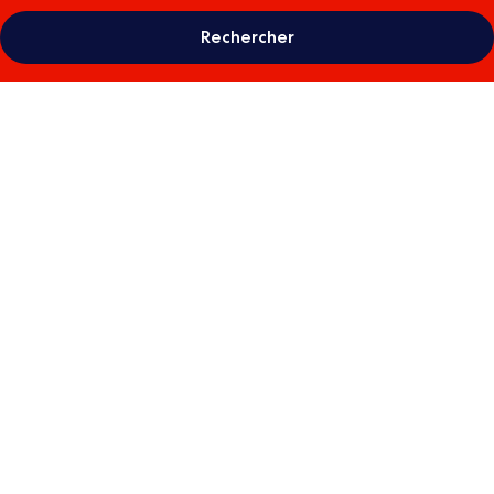
Rechercher
Galerie
photos
de
l’hébergement
Kalani