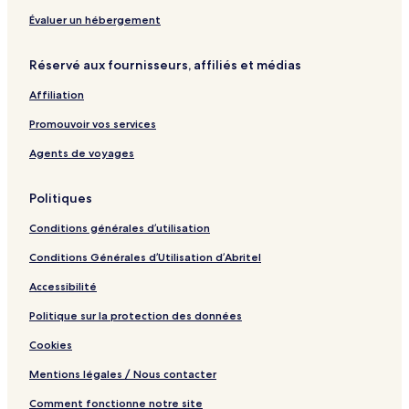
K
-
n
l
i
g
P
o
T
i
y
K
r
Évaluer un hébergement
n
o
t
U
a
o
a
p
A
p
m
p
Réservé aux fournisseurs, affiliés et médias
b
F
C
d
e
e
y
l
-
a
h
r
Affiliation
I
o
V
t
a
t
H
o
r
e
m
i
Promouvoir vos services
G
r
k
d
e
e
-
c
-
h
s
Agents de voyages
V
v
E
a
r
n
'
Politiques
k
d
s
c
U
K
Conditions générales d’utilisation
v
n
o
i
n
Conditions Générales d’Utilisation d’Abritel
t
a
-
B
Accessibilité
V
e
r
a
Politique sur la protection des données
k
c
Cookies
c
h
v
H
Mentions légales / Nous contacter
o
t
Comment fonctionne notre site