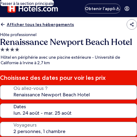
Passer à la section principale
Obtenir l’appli
Afficher tous les hébergements
Hôte professionnel
Renaissance Newport Beach Hotel
Hébergement
4.0 étoiles
Hôtel en périphérie avec une piscine extérieure - Université de
Californie à Irvine à 2,7 km
Choisissez des dates pour voir les prix
Où allez-vous ?
Dates
Voyageurs