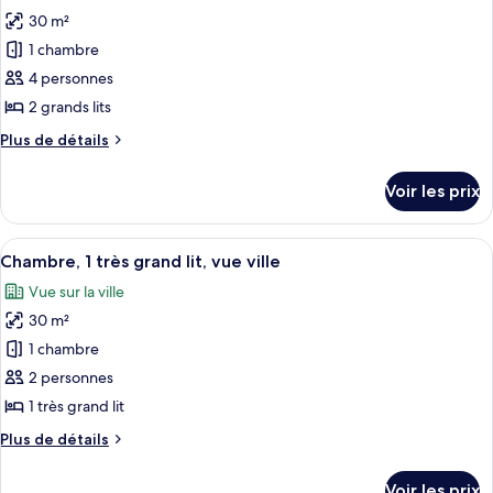
toutes
chambre
lits,
30 m²
Chambre,
les
vue
2
1 chambre
photos
piscine
grands
pour
4 personnes
lits,
ce
vue
2 grands lits
piscine
type
Plus
Plus de détails
de
de
chambre :
détails
Voir les prix
sur
Chambre,
le
2
type
Afficher
Une chambre d’hôtel avec un grand lit, 
grands
5
de
Chambre, 1 très grand lit, vue ville
toutes
chambre
lits
Vue sur la ville
Chambre,
les
2
30 m²
photos
grands
pour
1 chambre
lits
ce
2 personnes
type
1 très grand lit
de
Plus
Plus de détails
chambre :
de
Chambre,
détails
Voir les prix