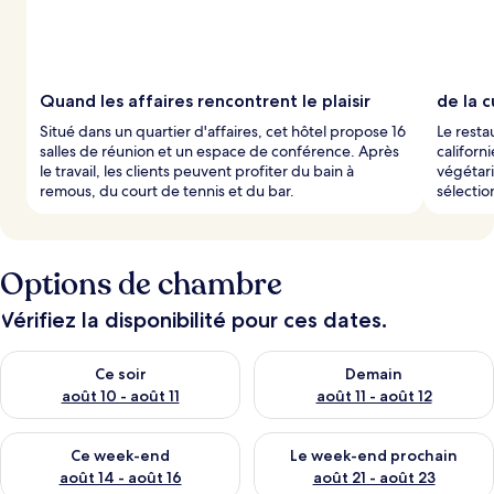
Quand les affaires rencontrent le plaisir
de la c
Situé dans un quartier d'affaires, cet hôtel propose 16
Le resta
salles de réunion et un espace de conférence. Après
californ
le travail, les clients peuvent profiter du bain à
végétari
remous, du court de tennis et du bar.
sélectio
Options de chambre
Vérifiez la disponibilité pour ces dates.
Vérifier la disponibilité pour ce soir août 10 - août 11
Vérifier la disponibilité pour 
Ce soir
Demain
août 10 - août 11
août 11 - août 12
Vérifier la disponibilité pour ce week-end août 14 - août 16
Vérifier la disponibilité pour
Ce week-end
Le week-end prochain
août 14 - août 16
août 21 - août 23