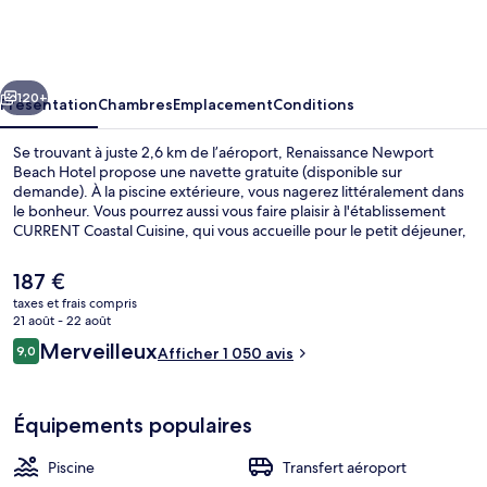
Newport
Beach
Hotel
cédent
Suivant
120+
Présentation
Chambres
Emplacement
Conditions
Se trouvant à juste 2,6 km de l’aéroport, Renaissance Newport
Beach Hotel propose une navette gratuite (disponible sur
demande). À la piscine extérieure, vous nagerez littéralement dans
le bonheur. Vous pourrez aussi vous faire plaisir à l'établissement
CURRENT Coastal Cuisine, qui vous accueille pour le petit déjeuner,
le déjeuner et le dîner à grand renfort de spécialités Cuisine
californienne. Parmi les autres petits avantages de cet
Le
187 €
hébergement figurent un bar / salon, une salle de fitness ouverte
prix
taxes et frais compris
24 h/24, et un court de tennis extérieur. Les autres voyageurs sont
actuel
21 août - 22 août
enchantés par le personnel attentionné et la proximité avec
Télévision LCD de 32 pouces avec chaîn
est
Avis
l'aéroport.
Merveilleux
9,0
Afficher 1 050 avis
de
9,0 sur 10
voyageurs
187 €.
Équipements populaires
Piscine
Transfert aéroport