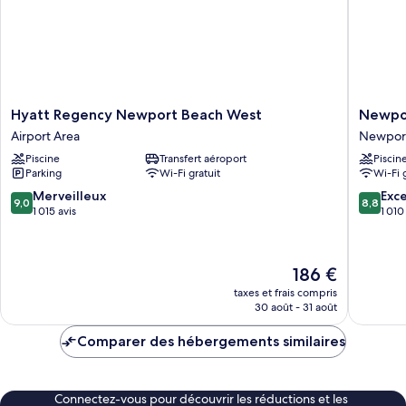
très
balcon
grand
(Mobility
lit,
Accessible,
balcon
(Mobility
Tub)
Accessible,
Tub)
Hyatt
Newpor
Hyatt Regency Newport Beach West
Newpor
Regency
Beach
Airport Area
Newpor
Newport
Marriott
Piscine
Transfert aéroport
Piscin
Beach
Bayview
Parking
Wi-Fi gratuit
Wi-Fi 
West
Newpor
Airport
Beach
9.0
8.8
Merveilleux
Exce
9,0
8,8
Area
sur
sur
1 015 avis
1 010
10,
10,
Merveilleux,
Excellen
1 015 avis
1 010 avi
Le
186 €
nouveau
taxes et frais compris
prix
30 août - 31 août
est
de
Comparer des hébergements similaires
186 €
Connectez-vous pour découvrir les réductions et les