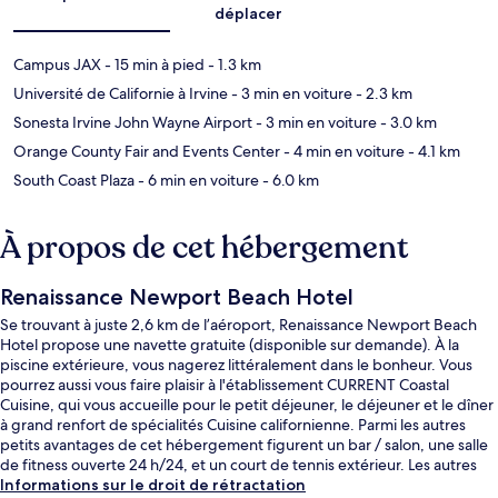
déplacer
Campus JAX
- 15 min à pied
- 1.3 km
Université de Californie à Irvine
- 3 min en voiture
- 2.3 km
Sonesta Irvine John Wayne Airport
- 3 min en voiture
- 3.0 km
Orange County Fair and Events Center
- 4 min en voiture
- 4.1 km
South Coast Plaza
- 6 min en voiture
- 6.0 km
À propos de cet hébergement
Renaissance Newport Beach Hotel
Se trouvant à juste 2,6 km de l’aéroport, Renaissance Newport Beach
Hotel propose une navette gratuite (disponible sur demande). À la
piscine extérieure, vous nagerez littéralement dans le bonheur. Vous
pourrez aussi vous faire plaisir à l'établissement CURRENT Coastal
Cuisine, qui vous accueille pour le petit déjeuner, le déjeuner et le dîner
à grand renfort de spécialités Cuisine californienne. Parmi les autres
petits avantages de cet hébergement figurent un bar / salon, une salle
de fitness ouverte 24 h/24, et un court de tennis extérieur. Les autres
voyageurs sont enchantés par le personnel attentionné et la proximité
Informations sur le droit de rétractation