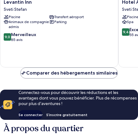
Levantin
Hotel
Levantin Inn
Hotel 
Inn
Azimut
Sveti Stefan
Sveti St
Sveti
Sveti
Piscine
Transfert aéroport
Piscin
Stefan
Stefan
Animaux de compagnie
Parking
Spa
admis
9.4
Exc
9,4
9.0
Merveilleux
sur
55 av
9,0
sur
85 avis
10,
10,
Exceptio
Merveilleux,
55 avis
85 avis
Comparer des hébergements similaires
Connectez-vous pour découvrir les réductions et les
avantages dont vous pouvez bénéficier. Plus de récompenses
pour plus d’aventures !
Se connecter
S’inscrire gratuitement
À propos du quartier