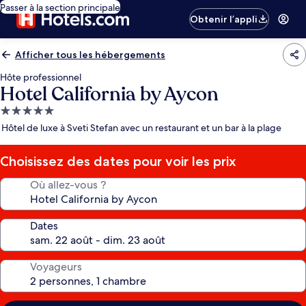
Passer à la section principale
Obtenir l’appli
Afficher tous les hébergements
Hôte professionnel
Hotel California by Aycon
Hébergement
5.0 étoiles
Hôtel de luxe à Sveti Stefan avec un restaurant et un bar à la plage
Choisissez des dates pour voir les prix
Où allez-vous ?
Dates
Voyageurs