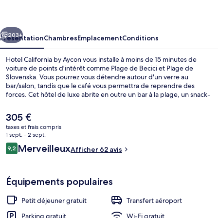
by
Aycon
cédent
Suivant
203+
Présentation
Chambres
Emplacement
Conditions
Hotel California by Aycon vous installe à moins de 15 minutes de
voiture de points d'intérêt comme Plage de Becici et Plage de
Slovenska. Vous pourrez vous détendre autour d'un verre au
bar/salon, tandis que le café vous permettra de reprendre des
forces. Cet hôtel de luxe abrite en outre un bar à la plage, un snack-
bar/une épicerie fine et une terrasse.
Le
305 €
prix
taxes et frais compris
actuel
1 sept. - 2 sept.
Chambre Premium Double ou avec lits 
est
Avis
Merveilleux
9,2
Afficher 62 avis
de
9,2 sur 10
voyageurs
305 €.
Équipements populaires
Petit déjeuner gratuit
Transfert aéroport
Parking gratuit
Wi-Fi gratuit