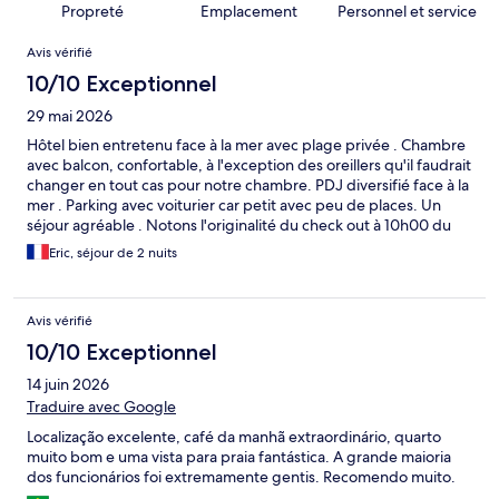
Propreté
Emplacement
Personnel et service
Avis
Avis vérifié
10/10 Exceptionnel
29 mai 2026
Hôtel bien entretenu face à la mer avec plage privée . Chambre
avec balcon, confortable, à l'exception des oreillers qu'il faudrait
changer en tout cas pour notre chambre. PDJ diversifié face à la
mer . Parking avec voiturier car petit avec peu de places. Un
séjour agréable . Notons l'originalité du check out à 10h00 du
matin , jamais vu parmi nos quelques centaines d'hôtels à notre
Eric, séjour de 2 nuits
actif ( en général entre 11 et 12h00) .
Avis vérifié
10/10 Exceptionnel
14 juin 2026
Traduire avec Google
Localização excelente, café da manhã extraordinário, quarto
muito bom e uma vista para praia fantástica. A grande maioria
dos funcionários foi extremamente gentis. Recomendo muito.