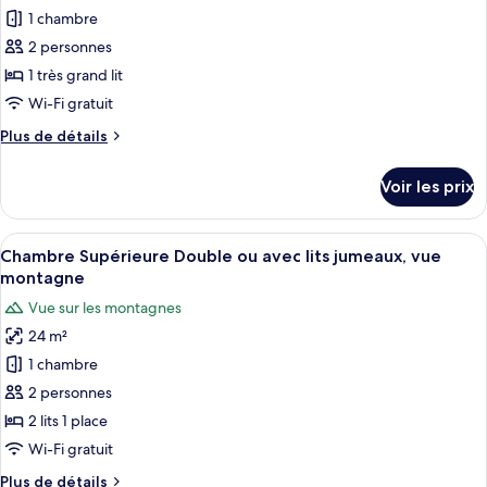
vue
pour
1 chambre
montagne
ce
2 personnes
type
1 très grand lit
de
Wi-Fi gratuit
chambre :
Plus
Plus de détails
Chambre
de
Double
détails
Voir les prix
Standard,
sur
le
vue
type
Afficher
Une chambre d’hôtel bien aménagée, ave
montagne
8
de
Chambre Supérieure Double ou avec lits jumeaux, vue
toutes
chambre
montagne
Chambre
les
Vue sur les montagnes
Double
photos
Standard,
24 m²
pour
vue
1 chambre
ce
montagne
type
2 personnes
de
2 lits 1 place
chambre :
Wi-Fi gratuit
Chambre
Plus
Plus de détails