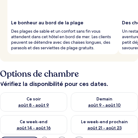
Le bonheur au bord de la plage
Des ch
Des plages de sable et un confort sans fin vous
Un resta
attendent dans cet hôtel en bord de mer. Les clients
aventure
peuvent se détendre avec des chaises longues, des
petit d
parasols et des serviettes de plage gratuits.
savoureu
Options de chambre
Vérifiez la disponibilité pour ces dates.
Vérifier la disponibilité pour ce soir août 8 - août 9
Vérifier la disponibilité pour 
Ce soir
Demain
août 8 - août 9
août 9 - août 10
Vérifier la disponibilité pour ce week-end août 14 - août 16
Vérifier la disponibilité pour
Ce week-end
Le week-end prochain
août 14 - août 16
août 21 - août 23