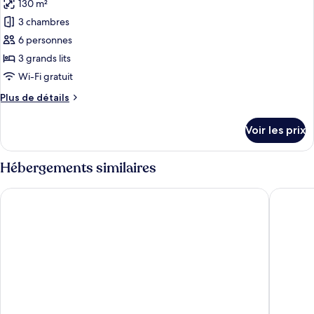
Junior,
130 m²
photos
vue
pour
3 chambres
montagne
ce
6 personnes
type
3 grands lits
de
Wi-Fi gratuit
chambre :
Plus
Plus de détails
Suite
de
Exécutive
détails
Voir les prix
sur
le
type
Hébergements similaires
de
chambre
Levantin Inn
Hotel Az
Suite
Exécutive