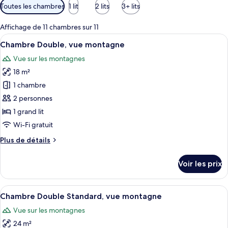
Filtres
Toutes les chambres
1 lit
2 lits
3+ lits
disponibles
pour
Affichage de 11 chambres sur 11
les
Afficher
Chambre Double, vue montagne | Minib
6
Chambre Double, vue montagne
chambres
toutes
Vue sur les montagnes
les
18 m²
photos
pour
1 chambre
ce
2 personnes
type
1 grand lit
de
Wi-Fi gratuit
chambre :
Plus
Plus de détails
Chambre
de
Double,
détails
Voir les prix
vue
sur
le
montagne
type
Afficher
Un grand lit avec une tête de lit, deu
5
de
Chambre Double Standard, vue montagne
toutes
chambre
Vue sur les montagnes
Chambre
les
Double,
24 m²
photos