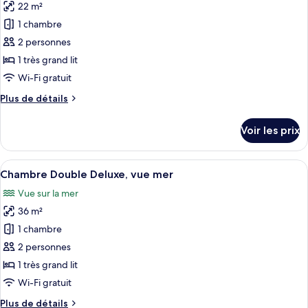
Double
22 m²
photos
Supérieure,
pour
1 chambre
vue
ce
mer
2 personnes
type
1 très grand lit
de
Wi-Fi gratuit
chambre :
Plus
Plus de détails
Chambre
de
Premium
détails
Voir les prix
Double
sur
le
ou
type
Afficher
Une ville côtière avec des bâtiments en 
avec
22
de
Chambre Double Deluxe, vue mer
toutes
lits
chambre
Vue sur la mer
Chambre
les
jumeaux,
Premium
36 m²
photos
vue
Double
pour
mer
1 chambre
ou
ce
avec
2 personnes
lits
type
1 très grand lit
jumeaux,
de
Wi-Fi gratuit
vue
chambre :
mer
Plus
Plus de détails