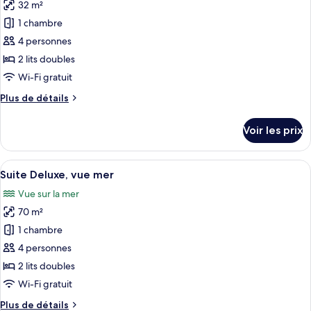
Familiale,
32 m²
photos
vue
pour
1 chambre
mer
ce
4 personnes
type
2 lits doubles
de
Wi-Fi gratuit
chambre :
Plus
Plus de détails
Chambre
de
Quadruple
détails
Voir les prix
Supérieure,
sur
le
vue
type
Afficher
Une vue côtière avec un bâtiment en p
mer
11
de
Suite Deluxe, vue mer
toutes
chambre
Vue sur la mer
Chambre
les
Quadruple
70 m²
photos
Supérieure,
pour
1 chambre
vue
ce
mer
4 personnes
type
2 lits doubles
de
Wi-Fi gratuit
chambre :
Plus
Plus de détails
Suite