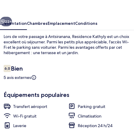
cédent
Suivant
22+
Présentation
Chambres
Emplacement
Conditions
Lors de votre passage à Antsiranana, Residence Kathyly est un choix
excellent où séjourner. Parmi les petits plus appréciable, l'accès Wi-
Fi et le parking sans voiturier. Parmi les avantages offerts par cet
hébergement : une terrasse et un jardin.
Avis
Bien
6,0
6,0 sur 10
voyageurs
5 avis externes
Façade de l’hébergement
Équipements populaires
Transfert aéroport
Parking gratuit
Wi-Fi gratuit
Climatisation
Laverie
Réception 24 h/24