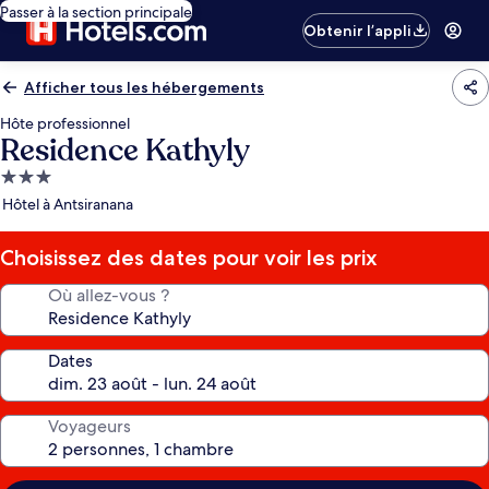
Passer à la section principale
Obtenir l’appli
Afficher tous les hébergements
Hôte professionnel
Residence Kathyly
Hébergement
3.0 étoiles
Hôtel à Antsiranana
Choisissez des dates pour voir les prix
Où allez-vous ?
Dates
Voyageurs