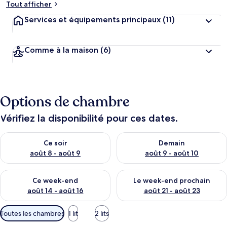
Tout afficher
Services et équipements principaux
(11)
Comme à la maison
(6)
Options de chambre
Vérifiez la disponibilité pour ces dates.
Vérifier la disponibilité pour ce soir août 8 - août 9
Vérifier la disponibilité pour 
Ce soir
Demain
août 8 - août 9
août 9 - août 10
Vérifier la disponibilité pour ce week-end août 14 - août 16
Vérifier la disponibilité pour
Ce week-end
Le week-end prochain
août 14 - août 16
août 21 - août 23
Filtres
Toutes les chambres
1 lit
2 lits
disponibles