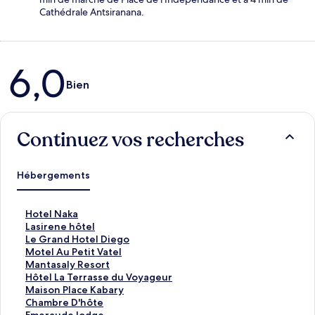
Cathédrale Antsiranana.
Avis
6,0
Bien
Continuez vos recherches
Hébergements
L
Hotel Naka
i
L
Lasirene hôtel
e
i
L
Le Grand Hotel Diego
n
e
i
L
Motel Au Petit Vatel
o
n
e
i
L
Mantasaly Resort
u
o
n
e
i
L
Hôtel La Terrasse du Voyageur
v
u
o
n
e
i
L
Maison Place Kabary
r
v
u
o
n
e
i
L
Chambre D'hôte
a
r
v
u
o
n
e
i
L