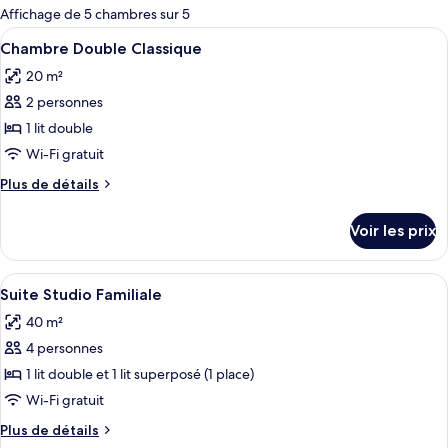
pour
Affichage de 5 chambres sur 5
les
Afficher
Chambre Double Classique | Coffres-f
2
Chambre Double Classique
chambres
toutes
20 m²
les
2 personnes
photos
pour
1 lit double
ce
Wi-Fi gratuit
type
Plus
Plus de détails
de
de
chambre :
détails
Voir les prix
sur
Chambre
le
Double
type
Afficher
Suite Studio Familiale | Coffres-forts 
Classique
3
de
Suite Studio Familiale
toutes
chambre
40 m²
Chambre
les
Double
4 personnes
photos
Classique
pour
1 lit double et 1 lit superposé (1 place)
ce
Wi-Fi gratuit
type
Plus
Plus de détails
de
de