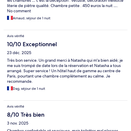
les chambres … c’est la déception : vétuste, décoration vieillotte
literie de piètre qualité. Chambre petite . 450 euros la nuit ….
No comment
Arnaud, séjour de 1 nuit
Avis vérifié
10/10 Exceptionnel
23 déc. 2025
Très bon service. Un grand merci à Natasha qui m'a bien aidé; je
me suis trompé de date lors de la réservation et Natasha a tous
arrangé. Super service ! Un hôtel haut de gamme au centre de
Paris, pourtant une chambre complètement au calme. Je
recommande.
Dag, séjour de 1 nuit
Avis vérifié
8/10 Très bien
3 nov. 2025
Chambre confortable et spacieuse, mais toilettes mal placees