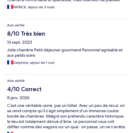
PATRICK, séjour de 3 nuits
Avis vérifié
8/10 Très bien
16 sept. 2023
Jolie chambre Petit déjeuner gourmand Personnel agréable et
aux petits soins
Delphine, séjour de 1 nuit
Avis vérifié
4/10 Correct
8 janv. 2026
C’est une véritable usine, pas un hôtel. Avec un peu de recul, on
se rend compte qu’il s’agit simplement d’un immense couloir
bordé de chambres. Malgré son prétendu caractère historique,
le lieu est totalement dénué d’âme. Le personnel vous voit
défiler comme des wagons sur un quai : on passe, on ne s’arrête
pas. Ce n’est, au fond, qu’un hôtel pour voyageurs de passage,