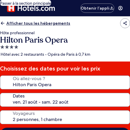
Passer à la section principale
Obtenir l’appli
Afficher tous les hébergements
Hôte professionnel
Hilton Paris Opera
Hébergement
4.0 étoiles
Hôtel avec 2 restaurants - Opéra de Paris à 0,7 km
Choisissez des dates pour voir les prix
Où allez-vous ?
Dates
Voyageurs