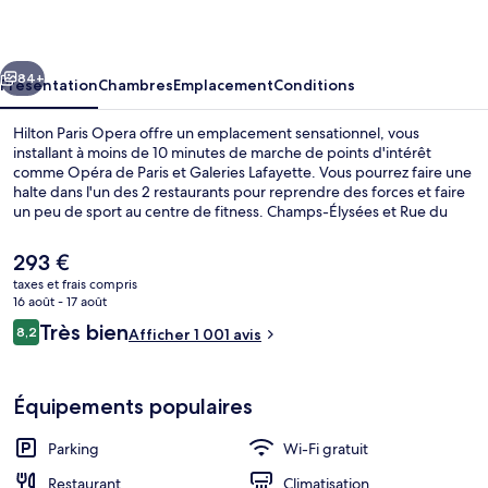
Opera
cédent
Suivant
84+
Présentation
Chambres
Emplacement
Conditions
Hilton Paris Opera offre un emplacement sensationnel, vous
installant à moins de 10 minutes de marche de points d'intérêt
comme Opéra de Paris et Galeries Lafayette. Vous pourrez faire une
halte dans l'un des 2 restaurants pour reprendre des forces et faire
un peu de sport au centre de fitness. Champs-Élysées et Rue du
Faubourg-Saint-Honoré se trouvent par ailleurs à moins de 15
minutes à pied. Les autres voyageurs ne tarissent pas d'éloges en ce
Le
293 €
qui concerne la présentation générale. Les transports publics sont
prix
taxes et frais compris
rapidement accessibles à pied : Station de métro Saint-Lazare se
actuel
16 août - 17 août
situe à quelques pas et Gare Haussmann - Saint-Lazare, à 3 min de
Bar (sur place)
est
Avis
marche à peine.
Très bien
8,2
Afficher 1 001 avis
de
8,2 sur 10
voyageurs
293 €.
Équipements populaires
Parking
Wi-Fi gratuit
Restaurant
Climatisation