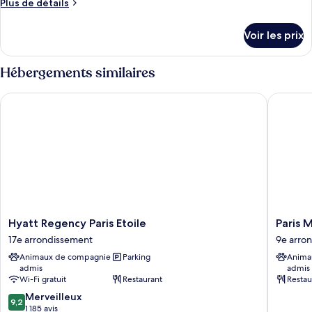
Plus
Plus de détails
type
de
détails
de
Voir les prix
sur
chambre :
le
Deluxe
type
Hébergements similaires
Twin
de
chambre
Room
Hyatt Regency Paris Etoile
Paris Ma
Deluxe
Twin
Room
Hyatt
Paris
Hyatt Regency Paris Etoile
Paris 
Regency
Marriott
17e arrondissement
9e arro
Paris
Opera
Animaux de compagnie
Parking
Anima
Etoile
Ambass
admis
admis
17e
9e
Wi-Fi gratuit
Restaurant
Restau
arrondissement
arrondi
9.2
Merveilleux
9,2
sur
1 185 avis