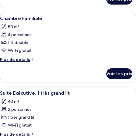
sur
Suite
le
(Master)
type
Afficher
Une chambre d’hôtel avec un grand lit
5
de
Chambre Familiale
toutes
chambre
50 m²
Suite
les
(Master)
4 personnes
photos
pour
1 lit double
ce
Wi-Fi gratuit
type
Plus
Plus de détails
de
de
chambre :
détails
Voir les prix
sur
Chambre
le
Familiale
type
Afficher
Une chambre d’hôtel moderne, équipée 
5
de
Suite Exécutive, 1 très grand lit
toutes
chambre
40 m²
Chambre
les
Familiale
2 personnes
photos
pour
1 très grand lit
ce
Wi-Fi gratuit
type
Plus
Plus de détails