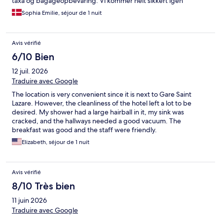
taxa og bagageopbevaring. Vi kommer helt sikkert igen
Sophia Emilie, séjour de 1 nuit
Avis vérifié
6/10 Bien
12 juil. 2026
Traduire avec Google
The location is very convenient since it is next to Gare Saint
Lazare. However, the cleanliness of the hotel left a lot to be
desired. My shower had a large hairball in it, my sink was
cracked, and the hallways needed a good vacuum. The
breakfast was good and the staff were friendly.
Elizabeth, séjour de 1 nuit
Avis vérifié
8/10 Très bien
11 juin 2026
Traduire avec Google