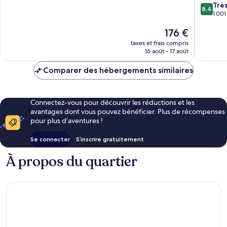
8.4
Trè
10,
8,4
sur
1 001
Merveilleux,
10,
1 185 avis
Le
176 €
Très
nouveau
bien,
taxes et frais compris
prix
1 001 avi
16 août - 17 août
est
de
Comparer des hébergements similaires
176 €
Connectez-vous pour découvrir les réductions et les
avantages dont vous pouvez bénéficier. Plus de récompenses
pour plus d’aventures !
Se connecter
S’inscrire gratuitement
À propos du quartier