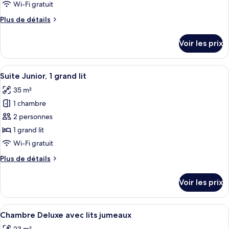
ce
Wi-Fi gratuit
type
Plus
Plus de détails
de
de
chambre :
détails
Voir les prix
sur
Chambre
le
Supérieure
type
Afficher
Une chambre d’hôtel équipée d’un lit,
7
de
Suite Junior, 1 grand lit
toutes
chambre
35 m²
Chambre
les
Supérieure
1 chambre
photos
pour
2 personnes
ce
1 grand lit
type
Wi-Fi gratuit
de
Plus
Plus de détails
chambre :
de
Suite
détails
Voir les prix
sur
Junior,
le
1
type
Afficher
Une chambre d’hôtel avec deux lits, un
grand
5
de
Chambre Deluxe avec lits jumeaux
toutes
lit
chambre