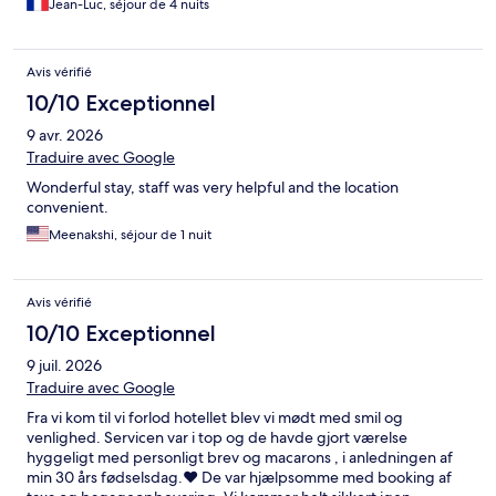
Jean-Luc, séjour de 4 nuits
sans chaleur ni identité. Désolé, je ne reviendrai pas.
Avis vérifié
10/10 Exceptionnel
9 avr. 2026
Traduire avec Google
Wonderful stay, staff was very helpful and the location
convenient.
Meenakshi, séjour de 1 nuit
Avis vérifié
10/10 Exceptionnel
9 juil. 2026
Traduire avec Google
Fra vi kom til vi forlod hotellet blev vi mødt med smil og
venlighed. Servicen var i top og de havde gjort værelse
hyggeligt med personligt brev og macarons , i anledningen af
min 30 års fødselsdag.❤️ De var hjælpsomme med booking af