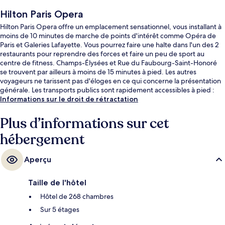
Hilton Paris Opera
Hilton Paris Opera offre un emplacement sensationnel, vous installant à
moins de 10 minutes de marche de points d'intérêt comme Opéra de
Paris et Galeries Lafayette. Vous pourrez faire une halte dans l'un des 2
restaurants pour reprendre des forces et faire un peu de sport au
centre de fitness. Champs-Élysées et Rue du Faubourg-Saint-Honoré
se trouvent par ailleurs à moins de 15 minutes à pied. Les autres
voyageurs ne tarissent pas d'éloges en ce qui concerne la présentation
générale. Les transports publics sont rapidement accessibles à pied :
Station de métro Saint-Lazare se situe à quelques pas et Gare
Informations sur le droit de rétractation
Haussmann - Saint-Lazare, à 3 min de marche à peine.
Plus d’informations sur cet
hébergement
Aperçu
Taille de l'hôtel
Hôtel de 268 chambres
Sur 5 étages