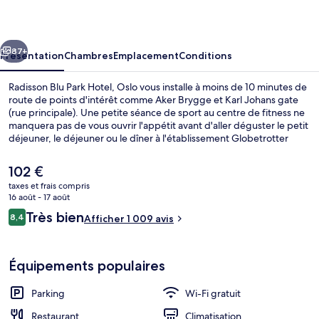
Park
Hotel,
cédent
Suivant
Oslo
87+
Présentation
Chambres
Emplacement
Conditions
Radisson Blu Park Hotel, Oslo vous installe à moins de 10 minutes de
route de points d'intérêt comme Aker Brygge et Karl Johans gate
(rue principale). Une petite séance de sport au centre de fitness ne
manquera pas de vous ouvrir l'appétit avant d'aller déguster le petit
déjeuner, le déjeuner ou le dîner à l'établissement Globetrotter
Restaurant. Parmi les autres petits avantages de cet hébergement
figurent un bar / salon, un snack-bar/une épicerie fine, et une
Le
102 €
terrasse. Les autres voyageurs sont séduits par le personnel
prix
taxes et frais compris
attentionné et la présentation générale.
actuel
16 août - 17 août
Petit déjeuner, déjeuner et dîner servis
est
Avis
Très bien
8,4
Afficher 1 009 avis
de
8,4 sur 10
voyageurs
102 €.
Équipements populaires
Parking
Wi-Fi gratuit
Restaurant
Climatisation