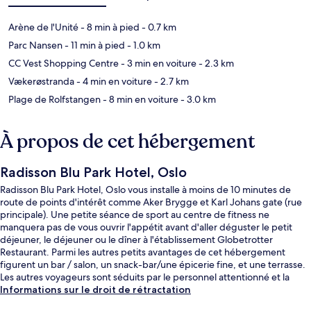
Arène de l'Unité
- 8 min à pied
- 0.7 km
Parc Nansen
- 11 min à pied
- 1.0 km
CC Vest Shopping Centre
- 3 min en voiture
- 2.3 km
Vækerøstranda
- 4 min en voiture
- 2.7 km
Plage de Rolfstangen
- 8 min en voiture
- 3.0 km
À propos de cet hébergement
Radisson Blu Park Hotel, Oslo
Radisson Blu Park Hotel, Oslo vous installe à moins de 10 minutes de
route de points d'intérêt comme Aker Brygge et Karl Johans gate (rue
principale). Une petite séance de sport au centre de fitness ne
manquera pas de vous ouvrir l'appétit avant d'aller déguster le petit
déjeuner, le déjeuner ou le dîner à l'établissement Globetrotter
Restaurant. Parmi les autres petits avantages de cet hébergement
figurent un bar / salon, un snack-bar/une épicerie fine, et une terrasse.
Les autres voyageurs sont séduits par le personnel attentionné et la
présentation générale.
Informations sur le droit de rétractation