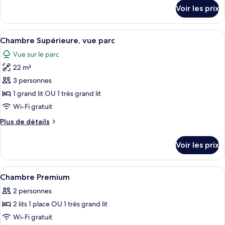
chambre :
détails
Voir les prix
sur
Suite
le
Junior
type
Afficher
Une chambre d’hôtel moderne avec un g
9
de
Chambre Supérieure, vue parc
toutes
chambre
Vue sur le parc
Suite
les
Junior
22 m²
photos
pour
3 personnes
ce
1 grand lit OU 1 très grand lit
type
Wi-Fi gratuit
de
Plus
Plus de détails
chambre :
de
Chambre
détails
Voir les prix
sur
Supérieure,
le
vue
type
Afficher
Un lit bien fait, avec du linge de lit 
parc
5
de
Chambre Premium
toutes
chambre
2 personnes
Chambre
les
Supérieure,
2 lits 1 place OU 1 très grand lit
photos
vue
pour
Wi-Fi gratuit
parc