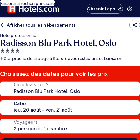
Passer à la section principale
Obtenir l’appli
Afficher tous les hébergements
Hôte professionnel
Radisson Blu Park Hotel, Oslo
Hébergement
4.0 étoiles
Hôtel proche de la plage à Bærum avec restaurant et bar/salon
Choisissez des dates pour voir les prix
Où allez-vous ?
Dates
Voyageurs