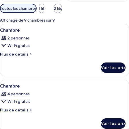
Filtres
Toutes les chambres
1 lit
2 lits
disponibles
pour
Affichage de 9 chambres sur 9
les
Afficher
Une chambre d’hôtel avec un lit, un bu
15
Chambre
chambres
toutes
2 personnes
les
Wi-Fi gratuit
photos
pour
Plus
Plus de détails
de
ce
détails
type
Voir les prix
sur
de
le
chambre :
type
Afficher
Une chambre d’hôtel moderne, équipée d
16
de
Chambre
Chambre
toutes
chambre
4 personnes
Chambre
les
Wi-Fi gratuit
photos
pour
Plus
Plus de détails
de
ce
détails
type
Voir les prix
sur