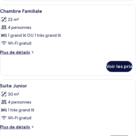
Standard
type
Afficher
Une chambre d’hôtel moderne équipée d’
13
de
Chambre Familiale
toutes
chambre
22 m²
Chambre
les
Standard
4 personnes
photos
pour
1 grand lit OU 1 très grand lit
ce
Wi-Fi gratuit
type
Plus
Plus de détails
de
de
chambre :
détails
Voir les prix
sur
Chambre
le
Familiale
type
Afficher
Une chambre d’hôtel moderne avec un gr
17
de
Suite Junior
toutes
chambre
30 m²
Chambre
les
Familiale
4 personnes
photos
pour
1 très grand lit
ce
Wi-Fi gratuit
type
Plus
Plus de détails
de
de