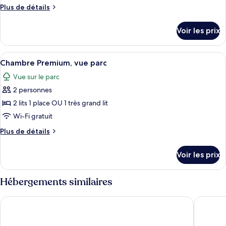
ce
Plus
Plus de détails
type
de
détails
de
Voir les prix
sur
chambre :
le
Chambre
type
Afficher
Une chambre d’hôtel moderne avec un g
6
Premium
de
Chambre Premium, vue parc
toutes
chambre
Vue sur le parc
Chambre
les
Premium
2 personnes
photos
pour
2 lits 1 place OU 1 très grand lit
ce
Wi-Fi gratuit
type
Plus
Plus de détails
de
de
chambre :
détails
Voir les prix
sur
Chambre
le
Premium,
type
Hébergements similaires
vue
de
chambre
parc
Quality Hotel Expo
Scandic 
Chambre
Premium,
vue