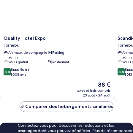
parc
Quality
Scandic
Quality Hotel Expo
Scandi
Hotel
Fornebu
Fornebu
Forneb
Expo
Fornebu
Animaux de compagnie
Parking
Anima
Fornebu
admis
admis
Wi-Fi gratuit
Restaurant
Wi-Fi 
8.8
8.6
Excellent
Exce
8,8
8,6
sur
sur
1 008 avis
1 013
10,
10,
Le
88 €
Excellent,
Excellen
nouveau
1 008 avis
1 013 avi
taxes et frais compris
prix
23 août - 24 août
est
de
Comparer des hébergements similaires
88 €
Connectez-vous pour découvrir les réductions et les
avantages dont vous pouvez bénéficier. Plus de récompenses