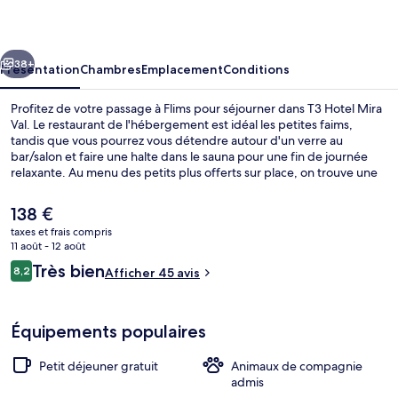
Mira
Val
cédent
Suivant
38+
Présentation
Chambres
Emplacement
Conditions
Profitez de votre passage à Flims pour séjourner dans T3 Hotel Mira
Val. Le restaurant de l'hébergement est idéal les petites faims,
tandis que vous pourrez vous détendre autour d'un verre au
bar/salon et faire une halte dans le sauna pour une fin de journée
relaxante. Au menu des petits plus offerts sur place, on trouve une
terrasse et un jardin. Sympa non ?
Le
138 €
prix
taxes et frais compris
actuel
11 août - 12 août
Salon du hall
est
Avis
Très bien
8,2
Afficher 45 avis
de
8,2 sur 10
voyageurs
138 €.
Équipements populaires
Petit déjeuner gratuit
Animaux de compagnie
admis