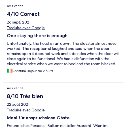
Avis vérifié
4/10 Correct
26 sept. 2021
Traduire avec Google
One staying there is enough
Unfortunately, the hotel is run down. The elevator almost never
worked. The receptionist laughed and said when the door
remains open it does not work and it decides when the door will
close again to be functional. We had a disfunction with the
electrical service when we went to bed and the room blacked
out. Lucky the receptionist could reset the braker but left the
Christina, séjour de 2 nuits
two night lights broken. We changed room the next day by the
door to the room needed a special trick to be opened and to be
locked from both sides. The maid showed us the trick. The
Avis vérifié
breakfast was good but there were not enough tables to
accommodate all the people around 9.30 am. Some had to wait
8/10 Très bien
for a table. This hotel needs a complete overhaul, especially the
22 août 2021
bathrooms and the carpeting which in our second room was
heavily stained.
Traduire avec Google
Ideal für anspruchslose Gäste.
Freundliches Personal. Balkon mit toller Aussicht. Wlan im