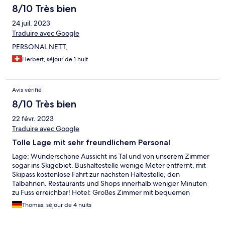
8/10 Très bien
24 juil. 2023
Traduire avec Google
PERSONAL NETT,
Herbert, séjour de 1 nuit
Avis vérifié
8/10 Très bien
22 févr. 2023
Traduire avec Google
Tolle Lage mit sehr freundlichem Personal
Lage: Wunderschöne Aussicht ins Tal und von unserem Zimmer
sogar ins Skigebiet. Bushaltestelle wenige Meter entfernt, mit
Skipass kostenlose Fahrt zur nächsten Haltestelle, den
Talbahnen. Restaurants und Shops innerhalb weniger Minuten
zu Fuss erreichbar! Hotel: Großes Zimmer mit bequemen
Betten. Badezimmer mit neuer Dusche, sonst eher etwas älter.
Thomas, séjour de 4 nuits
Frühstücksbuffet vielseitig und gut. Personal extrem freundlich,
hilfsbereit und zuvorkommend. Zimmerpreis insgesamt schon