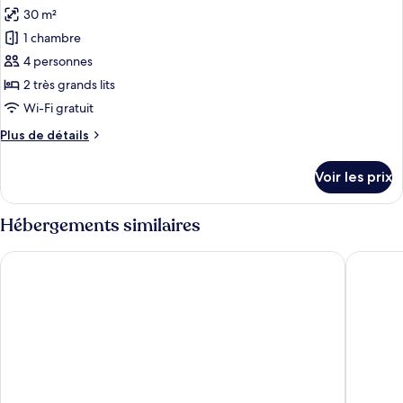
toutes
chambre
30 m²
Chambre
les
Simple
1 chambre
photos
pour
4 personnes
ce
2 très grands lits
type
Wi-Fi gratuit
de
Plus
Plus de détails
chambre :
de
Chambre
détails
Voir les prix
sur
Familiale
le
type
Hébergements similaires
de
chambre
Arena Lodge
wellnes
Chambre
Familiale