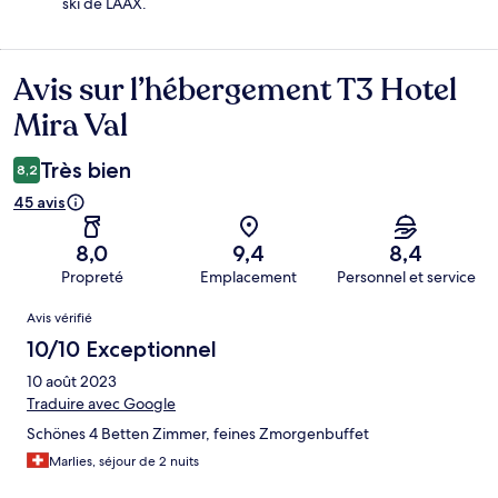
ski de LAAX.
Avis sur l’hébergement T3 Hotel
Avis
Mira Val
Très bien
8,2
45 avis
8,0
9,4
8,4
Propreté
Emplacement
Personnel et service
Avis
Avis vérifié
10/10 Exceptionnel
10 août 2023
Traduire avec Google
Schönes 4 Betten Zimmer, feines Zmorgenbuffet
Marlies, séjour de 2 nuits