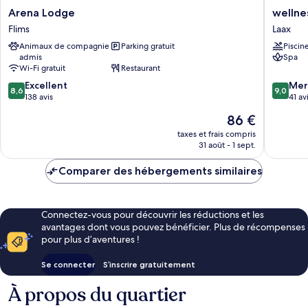
Arena
wellnes
Arena Lodge
wellne
Lodge
Laax
Flims
Laax
Flims
Animaux de compagnie
Parking gratuit
Piscin
admis
Spa
Wi-Fi gratuit
Restaurant
8.6
9.0
Excellent
Mer
8,6
9,0
sur
sur
138 avis
41 av
10,
10,
Le
86 €
Excellent,
Merveill
nouveau
138 avis
41 avis
taxes et frais compris
prix
31 août - 1 sept.
est
de
Comparer des hébergements similaires
86 €
Connectez-vous pour découvrir les réductions et les
avantages dont vous pouvez bénéficier. Plus de récompenses
pour plus d’aventures !
Se connecter
S’inscrire gratuitement
À propos du quartier