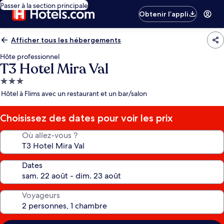
Passer à la section principale
Obtenir l’appli
Afficher tous les hébergements
Hôte professionnel
T3 Hotel Mira Val
Hébergement
3.0 étoiles
Hôtel à Flims avec un restaurant et un bar/salon
Choisissez des dates pour voir les prix
Où allez-vous ?
Dates
Voyageurs