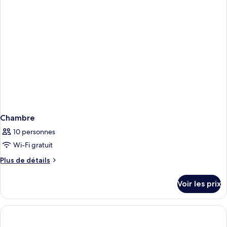
Chambre
Chambre
10 personnes
Wi-Fi gratuit
Plus
Plus de détails
de
détails
Voir les prix
sur
le
type
de
chambre