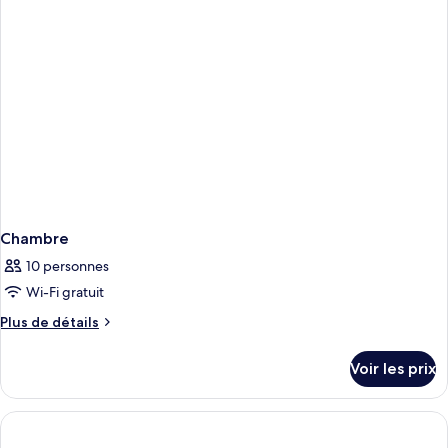
chambre
Chambre
Chambre
10 personnes
Wi-Fi gratuit
Plus
Plus de détails
de
détails
Voir les prix
sur
le
type
de
chambre