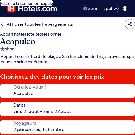
Passer à la section principale
Obtenir l’appli
Afficher tous les hébergements
Appart’hôtel
·
Hôte professionnel
Acapulco
Hébergement
3.0 étoiles
Appart'hôtel en bord de plage à San Bartolomé de Tirajana avec un spa
et une piscine extérieure
Choisissez des dates pour voir les prix
Où allez-vous ?
Dates
Voyageurs