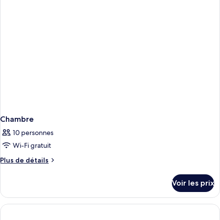
chambre
Chambre
Chambre
10 personnes
Wi-Fi gratuit
Plus
Plus de détails
de
détails
Voir les prix
sur
le
type
de