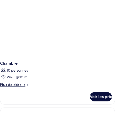
Chambre
10 personnes
Wi-Fi gratuit
Plus
Plus de détails
de
détails
Voir les prix
sur
le
type
de