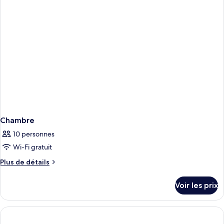
chambre
Chambre
Chambre
10 personnes
Wi-Fi gratuit
Plus
Plus de détails
de
détails
Voir les prix
sur
le
type
de