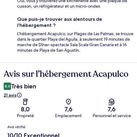
Oui, vous y trouverez une kitchenette avec une plaque de
cuisson, un réfrigérateur et un micro-ondes.
Que puis-je trouver aux alentours de
l'hébergement ?
L'hébergement Acapulco, sur Plages de Las Palmas, se trouve
dans le quartier Playa del Aguila, à seulement 19 minutes de
marche de Dîner-spectacle Sala Scala Gran Canaria et à 16
minutes de Playa de San Agustín.
Avis sur l’hébergement Acapulco
Avis
Très bien
8,0
21 avis
8,0
7,6
7,6
Propreté
Emplacement
Personnel et service
Avis
Avis vérifié
10/10 Exceptionnel