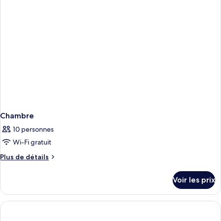
Chambre
Chambre
10 personnes
Wi-Fi gratuit
Plus
Plus de détails
de
détails
Voir les prix
sur
le
type
de
chambre