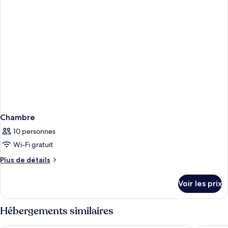
Chambre
Chambre
10 personnes
Wi-Fi gratuit
Plus
Plus de détails
de
détails
Voir les prix
sur
le
type
Hébergements similaires
de
chambre