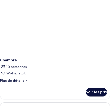
chambre
Chambre
Chambre
10 personnes
Wi-Fi gratuit
Plus
Plus de détails
de
détails
Voir les prix
sur
le
type
de