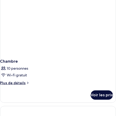
Chambre
Chambre
10 personnes
Wi-Fi gratuit
Plus
Plus de détails
de
détails
Voir les prix
sur
le
type
de
chambre