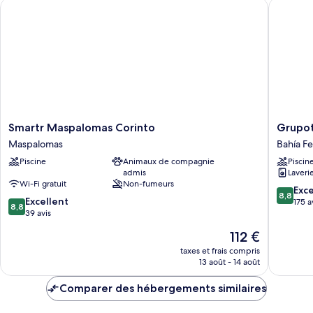
Smartr Maspalomas Corinto
Grupotel 
Chambre
Smartr
Grupote
Smartr Maspalomas Corinto
Grupot
Maspalomas
Playa
Maspalomas
Bahía Fe
Corinto
Feliz
Piscine
Animaux de compagnie
Piscin
Maspalomas
Bahía
admis
Laveri
Feliz
Wi-Fi gratuit
Non-fumeurs
8.8
Exce
8,8
8.8
Excellent
sur
175 a
8,8
sur
39 avis
10,
10,
Excellen
Le
112 €
Excellent,
175 avis
nouveau
39 avis
taxes et frais compris
prix
13 août - 14 août
est
de
Comparer des hébergements similaires
112 €