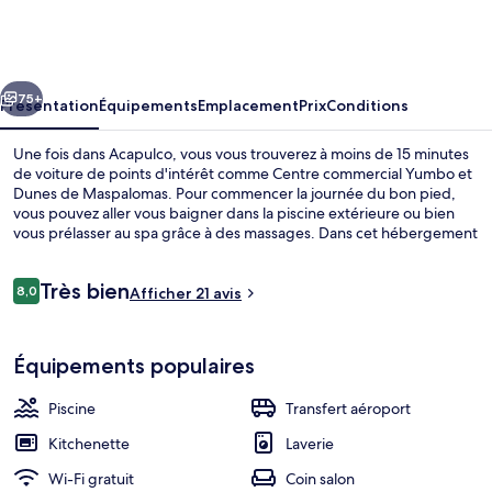
cédent
Suivant
75+
Présentation
Équipements
Emplacement
Prix
Conditions
Une fois dans Acapulco, vous vous trouverez à moins de 15 minutes
de voiture de points d'intérêt comme Centre commercial Yumbo et
Dunes de Maspalomas. Pour commencer la journée du bon pied,
vous pouvez aller vous baigner dans la piscine extérieure ou bien
vous prélasser au spa grâce à des massages. Dans cet hébergement
qui abrite une terrasse et un jardin, vous êtes comme un coq en
pâte. Les appartements bénéficient en outre de petits plus
Avis
Très bien
pratiques comme un réfrigérateur et un micro-ondes.
8,0
Afficher 21 avis
8,0 sur 10
voyageurs
Solarium
Équipements populaires
Piscine
Transfert aéroport
Kitchenette
Laverie
Wi-Fi gratuit
Coin salon