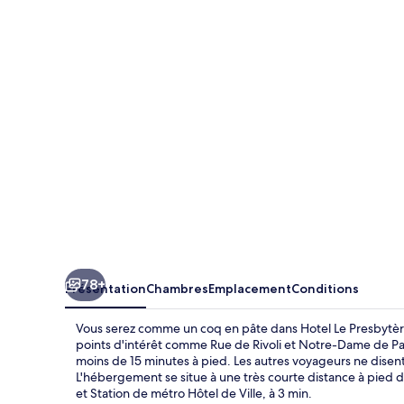
Le
Presbytère
78+
Présentation
Chambres
Emplacement
Conditions
Vous serez comme un coq en pâte dans Hotel Le Presbytèr
points d'intérêt comme Rue de Rivoli et Notre-Dame de Pari
moins de 15 minutes à pied. Les autres voyageurs ne disen
L'hébergement se situe à une très courte distance à pied d
et Station de métro Hôtel de Ville, à 3 min.