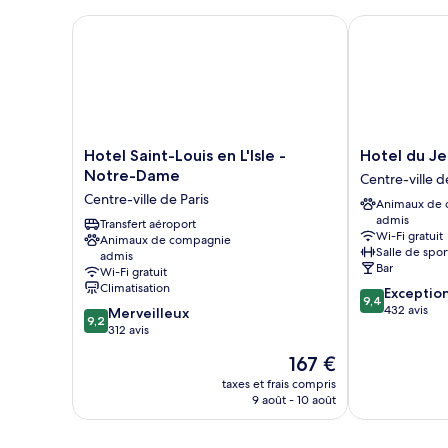
chambre
1
Chambre
Hotel Saint-Louis en L'Isle - Notre-Dame
Hotel du Jeu
grand
Supérieure
Double
lit
ou
avec
lits
jumeaux,
1
Hotel
Hotel
Hotel Saint-Louis en L'Isle -
Hotel du J
grand
Saint-
du
Notre-Dame
Centre-ville d
lit
Louis
Jeu
Centre-ville de Paris
Animaux de
en
de
admis
L'Isle
Transfert aéroport
Paume
Wi-Fi gratuit
Animaux de compagnie
-
Centre-
Salle de spor
admis
Notre-
ville
Bar
Wi-Fi gratuit
Dame
de
Climatisation
9.4
Exceptio
Centre-
Paris
9,4
sur
432 avis
9.2
Merveilleux
ville
9,2
10,
sur
312 avis
de
Exceptionnel,
10,
Paris
Le
167 €
432 avis
Merveilleux,
nouveau
312 avis
taxes et frais compris
prix
9 août - 10 août
est
de