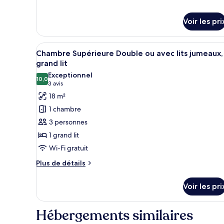
sur
1
le
grand
type
Voir les pri
de
lit
chambre
Chambre
Afficher
Une chambre d’hôtel avec un li
6
Chambre Supérieure Double ou avec lits jumeaux,
Double
toutes
grand lit
Classique,
les
1
Exceptionnel
10,0
photos
grand
10,0 sur 10
(3 avis)
3 avis
lit
pour
18 m²
ce
1 chambre
type
3 personnes
de
1 grand lit
chambre :
Wi-Fi gratuit
Chambre
Supérieure
Plus
Plus de détails
de
Double
détails
ou
Voir les pri
sur
avec
le
lits
type
Hébergements similaires
de
jumeaux,