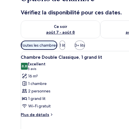
Vérifiez la disponibilité pour ces dates.
Vérifier la disponibilité pour ce soir août 7 - août 8
Vérifier la di
Ce soir
août 7 - août 8
a
Filtres
Toutes les chambres
1 lit
3+ lits
disponibles
Afficher
Chambre Double Classique, 1 gra
pour
9
Chambre Double Classique, 1 grand lit
toutes
les
Excellent
les
8,8
chambres
8,8 sur 10
(5 avis)
5 avis
photos
16 m²
pour
1 chambre
ce
2 personnes
type
1 grand lit
de
Wi-Fi gratuit
chambre :
Chambre
Plus
Plus de détails
Double
de
détails
Classique,