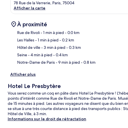
78 Rue de la Verrerie, Paris, 75004
Afficher la carte
À proximité
Rue de Rivoli
- 1 min à pied
- 0.0 km
Les Halles
- 1 min à pied
- 0.2 km
Car
Hôtel de ville
- 3 min à pied
- 0.3 km
Seine
- 4 min à pied
- 0.4 km
Notre-Dame de Paris
- 9 min à pied
- 0.8 km
Afficher plus
Hotel Le Presbytère
Vous serez comme un coq en pâte dans Hotel Le Presbytère ! L'héb
points d'intérêt comme Rue de Rivoli et Notre-Dame de Paris. Musée d
de 15 minutes à pied. Les autres voyageurs ne disent que du bien 
se situe à une très courte distance à pied des transports publics : S
Hôtel de Ville, à 3 min.
Informations sur le droit de rétractation