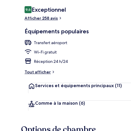
Avis
Exceptionnel
9,6
9,6 sur 10
voyageurs
Afficher 258 avis
Vue depuis l
Équipements populaires
Transfert aéroport
Wi-Fi gratuit
Réception 24 h/24
Tout afficher
Services et équipements principaux
(11)
Comme à la maison
(6)
Options de chambre