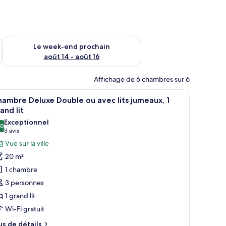
-end août 7 - août 9
Vérifier la disponibilité pour le week-end prochain août 14 - a
Le week-end prochain
août 14 - août 16
Affichage de 6 chambres sur 6
es
d’un bureau, d’une chaise, d’une fenêtre et d’un téléviseur fixé au mur.
fficher
Chambre Deluxe Double ou avec lits jumeaux, 1 
19
ambre Deluxe Double ou avec lits jumeaux, 1
outes
and lit
s
Exceptionnel
,0
hotos
10,0 sur 10
(3 avis)
3 avis
our
Vue sur la ville
e
20 m²
ype
1 chambre
e
3 personnes
hambre :
1 grand lit
hambre
Wi-Fi gratuit
eluxe
ouble
us
us de détails