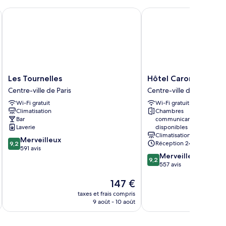
s
Les Tournelles
Hôtel Caron le Marais
Les
Hôtel
Les Tournelles
Hôtel Caron le Marai
Tournelles
Caron
Centre-ville de Paris
Centre-ville de Paris
Centre-
le
Wi-Fi gratuit
Wi-Fi gratuit
ville
Marais
Climatisation
Chambres
de
Centre-
Bar
communicantes
Paris
ville
Laverie
disponibles
de
Climatisation
9.2
Merveilleux
Paris
Réception 24 h/24
9,2
sur
591 avis
9.2
Merveilleux
10,
9,2
sur
557 avis
Merveilleux,
10,
591 avis
Le
147 €
Merveilleux,
nouveau
557 avis
taxes et frais compris
tax
prix
9 août - 10 août
est
de