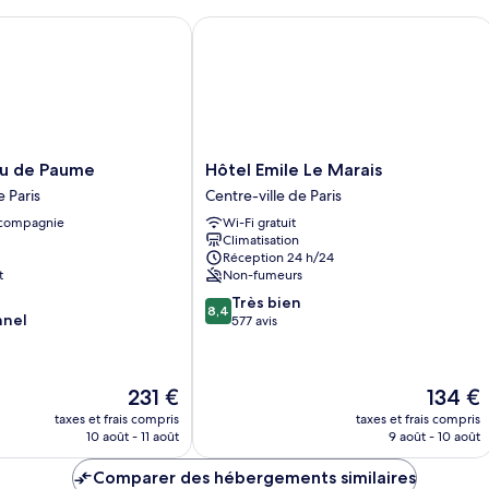
chambre
1
lit
Chambre
 de Paume
Hôtel Emile Le Marais
grand
Luxe
Double
lit
ou
(Le
avec
Dome)
lits
jumeaux,
1
Hôtel
eu de Paume
Hôtel Emile Le Marais
grand
Emile
e Paris
Centre-ville de Paris
lit
Le
(Le
 compagnie
Wi-Fi gratuit
Marais
Dome)
Climatisation
Centre-
Réception 24 h/24
ville
t
Non-fumeurs
de
8.4
Très bien
Paris
8,4
nnel
sur
577 avis
10,
Très
bien,
Le
Le
231 €
134 €
577 avis
nouveau
nouveau
taxes et frais compris
taxes et frais compris
prix
prix
10 août - 11 août
9 août - 10 août
est
est
de
de
Comparer des hébergements similaires