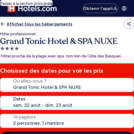
Passer à la section principale
Obtenir l’appli
Afficher tous les hébergements
Hôte professionnel
Grand Tonic Hotel & SPA NUXE
Hébergement
4.0 étoiles
Hôtel proche de la plage avec spa, non loin de Côte des Basques
Choisissez des dates pour voir les prix
Où allez-vous ?
Dates
Voyageurs