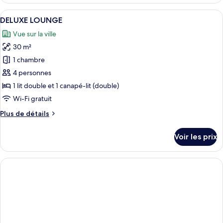
le
type
Afficher
Une chambre d’hôtel avec un grand lit
4
de
DELUXE LOUNGE
toutes
chambre
Vue sur la ville
Suite
les
Junior
30 m²
photos
pour
1 chambre
ce
4 personnes
type
1 lit double et 1 canapé-lit (double)
de
Wi-Fi gratuit
chambre :
Plus
Plus de détails
DELUXE
de
LOUNGE
détails
Voir les prix
sur
le
type
de
chambre
DELUXE
LOUNGE