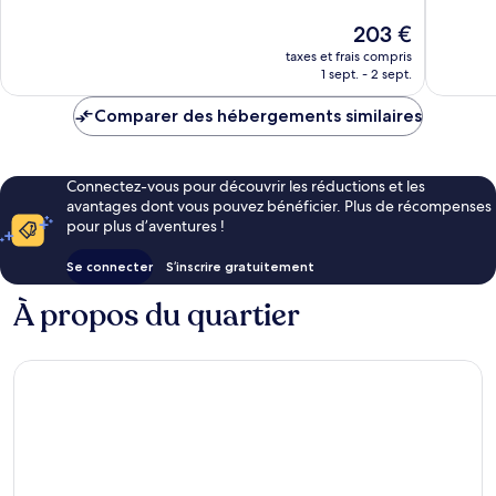
Excellent,
Excellen
Biarritz
1 011 avis
875 avis
Le
203 €
nouveau
taxes et frais compris
prix
1 sept. - 2 sept.
est
de
Comparer des hébergements similaires
203 €
Connectez-vous pour découvrir les réductions et les
avantages dont vous pouvez bénéficier. Plus de récompenses
pour plus d’aventures !
Se connecter
S’inscrire gratuitement
À propos du quartier