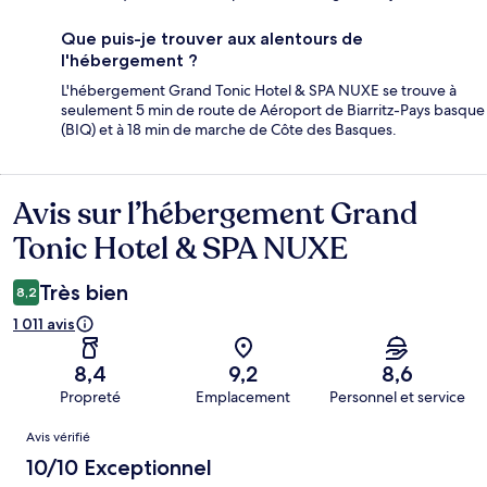
Que puis-je trouver aux alentours de
l'hébergement ?
L'hébergement Grand Tonic Hotel & SPA NUXE se trouve à
seulement 5 min de route de Aéroport de Biarritz-Pays basque
(BIQ) et à 18 min de marche de Côte des Basques.
Avis sur l’hébergement Grand
Avis
Tonic Hotel & SPA NUXE
Très bien
8,2
1 011 avis
8,4
9,2
8,6
Propreté
Emplacement
Personnel et service
Avis
Avis vérifié
10/10 Exceptionnel