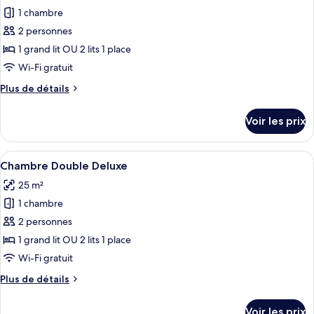
2
pour
1 chambre
Single
ce
bed
2 personnes
type
1 grand lit OU 2 lits 1 place
de
Wi-Fi gratuit
chambre :
Plus
Plus de détails
Chambre
de
Classique,
détails
Voir les prix
vue
sur
le
ville
type
Afficher
Une chambre d’hôtel avec un lit, une c
5
de
Chambre Double Deluxe
toutes
chambre
25 m²
Chambre
les
Classique,
1 chambre
photos
vue
pour
2 personnes
ville
ce
1 grand lit OU 2 lits 1 place
type
Wi-Fi gratuit
de
Plus
Plus de détails
chambre :
de
Chambre
détails
Voir les prix