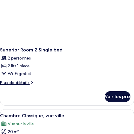
Superior Room 2 Single bed
2 personnes
2 lits 1 place
Wi-Fi gratuit
Plus
Plus de détails
de
détails
Voir les prix
sur
le
type
Afficher
Une chambre d’hôtel avec un grand lit
5
de
Chambre Classique, vue ville
toutes
chambre
Vue sur la ville
Superior
les
Room
20 m²
photos