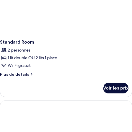
Standard Room
2 personnes
1 lit double OU 2 lits 1 place
Wi-Fi gratuit
Plus
Plus de détails
de
détails
Voir les prix
sur
le
type
de
chambre
Standard
Room