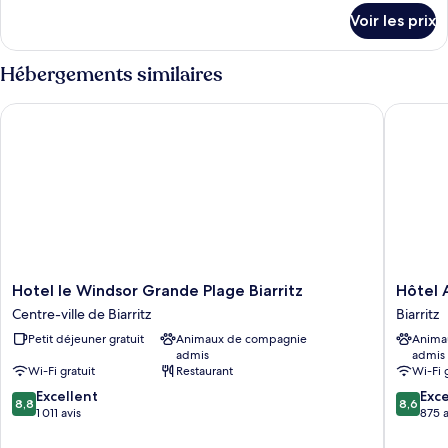
détails
Voir les prix
sur
le
type
Hébergements similaires
de
chambre
Hotel le Windsor Grande Plage Biarritz
Hôtel AK
Deluxe
Double
Room
Hotel
Hôtel
Hotel le Windsor Grande Plage Biarritz
Hôtel 
le
AKENA
Centre-ville de Biarritz
Biarritz
Windsor
Biarritz
Petit déjeuner gratuit
Animaux de compagnie
Anima
Grande
-
admis
admis
Plage
Grande
Wi-Fi gratuit
Restaurant
Wi-Fi 
Biarritz
plage
8.8
8.6
Centre-
Excellent
Biarritz
Exce
8,8
8,6
sur
sur
ville
1 011 avis
875 a
10,
10,
de