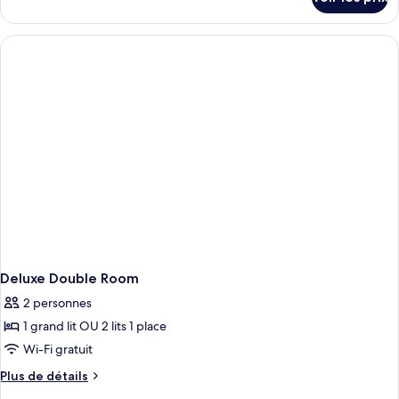
sur
Double
le
Deluxe
type
de
chambre
Chambre
Double
Deluxe
Deluxe Double Room
2 personnes
1 grand lit OU 2 lits 1 place
Wi-Fi gratuit
Plus
Plus de détails
de