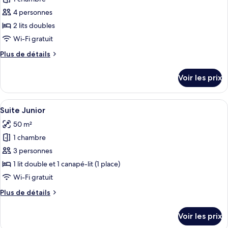
photos
pour
4 personnes
ce
2 lits doubles
type
Wi-Fi gratuit
de
Plus
Plus de détails
chambre :
de
Chambre
détails
Voir les prix
sur
Familiale
le
type
Afficher
Une chambre d’hôtel avec un lit, une t
10
de
Suite Junior
toutes
chambre
50 m²
Chambre
les
Familiale
1 chambre
photos
pour
3 personnes
ce
1 lit double et 1 canapé-lit (1 place)
type
Wi-Fi gratuit
de
Plus
Plus de détails
chambre :
de
Suite
détails
Voir les prix
sur
Junior