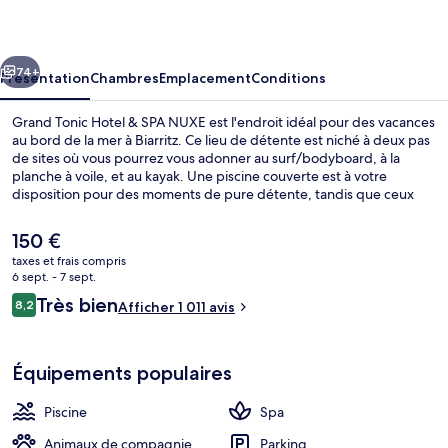
Hotel
&
cédent
Suivant
SPA
74+
Présentation
Chambres
Emplacement
Conditions
NUXE
Grand Tonic Hotel & SPA NUXE est l'endroit idéal pour des vacances
au bord de la mer à Biarritz. Ce lieu de détente est niché à deux pas
de sites où vous pourrez vous adonner au surf/bodyboard, à la
planche à voile, et au kayak. Une piscine couverte est à votre
disposition pour des moments de pure détente, tandis que ceux
souhaitant se faire chouchouter pourront profiter des dépresso-
massages, des enveloppements corporels et des soins
Le
150 €
ayurvédiques. Le restaurant est idéal pour manger un bout, à moins
prix
taxes et frais compris
que vous ne préfériez prendre une boisson fraiche au bar/salon. Cet
actuel
6 sept. - 7 sept.
hôtel de style Art déco abrite en outre un sauna, un hammam et une
Extérieur
est
Avis
terrasse. Les autres voyageurs adorent le personnel attentionné.
Très bien
8,2
Afficher 1 011 avis
de
8,2 sur 10
voyageurs
150 €.
Équipements populaires
Piscine
Spa
Animaux de compagnie
Parking