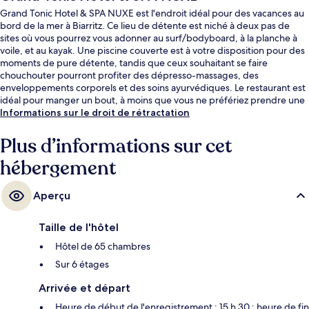
Grand Tonic Hotel & SPA NUXE est l'endroit idéal pour des vacances au
bord de la mer à Biarritz. Ce lieu de détente est niché à deux pas de
sites où vous pourrez vous adonner au surf/bodyboard, à la planche à
voile, et au kayak. Une piscine couverte est à votre disposition pour des
moments de pure détente, tandis que ceux souhaitant se faire
chouchouter pourront profiter des dépresso-massages, des
enveloppements corporels et des soins ayurvédiques. Le restaurant est
idéal pour manger un bout, à moins que vous ne préfériez prendre une
boisson fraiche au bar/salon. Cet hôtel de style Art déco abrite en outre
Informations sur le droit de rétractation
un sauna, un hammam et une terrasse. Les autres voyageurs adorent le
personnel attentionné.
Plus d’informations sur cet
hébergement
Aperçu
Taille de l'hôtel
Hôtel de 65 chambres
Sur 6 étages
Arrivée et départ
Heure de début de l'enregistrement : 15 h 30 ; heure de fin