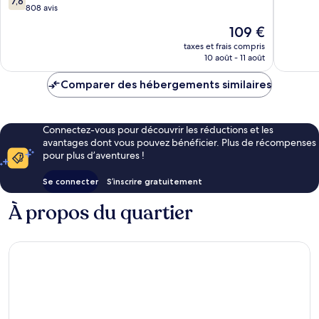
7,6
sur
808 avis
Excellen
10,
853 avis
Le
109 €
Bien,
nouveau
808 avis
taxes et frais compris
prix
10 août - 11 août
est
de
Comparer des hébergements similaires
109 €
Connectez-vous pour découvrir les réductions et les
avantages dont vous pouvez bénéficier. Plus de récompenses
pour plus d’aventures !
Se connecter
S’inscrire gratuitement
À propos du quartier