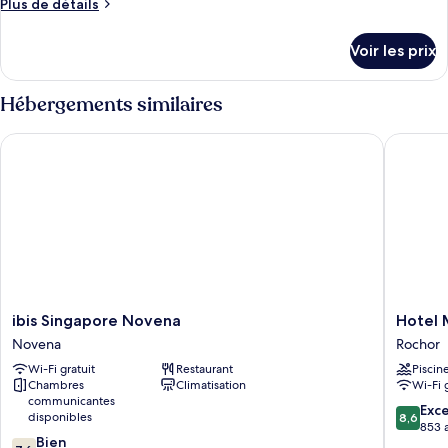
Plus
Plus de détails
de
détails
Voir les prix
sur
le
type
Hébergements similaires
de
chambre
ibis Singapore Novena
Hotel Mi
Chambre
ibis
Hotel
ibis Singapore Novena
Hotel 
Singapore
Mi
Novena
Rochor
Novena
Rochor
Wi-Fi gratuit
Restaurant
Piscin
Novena
Rochor
Chambres
Climatisation
Wi-Fi 
communicantes
8.6
Exce
disponibles
8,6
sur
853 a
7.6
Bien
10,