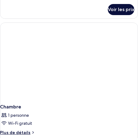
de
Chambre
détails
Voir les prix
sur
Double
le
Deluxe
type
de
chambre
Chambre
Double
Deluxe
Chambre
1 personne
Wi-Fi gratuit
Plus
Plus de détails
de