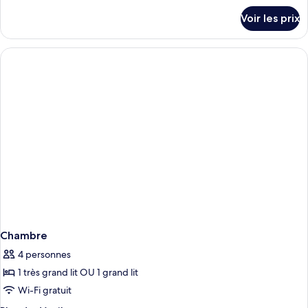
détails
Voir les prix
sur
le
type
de
chambre
Chambre
Chambre
4 personnes
1 très grand lit OU 1 grand lit
Wi-Fi gratuit