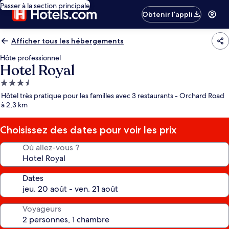
Passer à la section principale
Obtenir l’appli
Afficher tous les hébergements
Hôte professionnel
Hotel Royal
Hébergement
3.5 étoiles
Hôtel très pratique pour les familles avec 3 restaurants - Orchard Road
à 2,3 km
Choisissez des dates pour voir les prix
Où allez-vous ?
Dates
Voyageurs