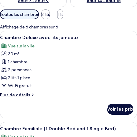
août 7 - août 9
août 14 - août 16
Filtres
Toutes les chambres
2 lits
1 lit
disponibles
pour
Affichage de 6 chambres sur 6
les
Afficher
Une chambre d’hôtel avec deux lits, un
4
Chambre Deluxe avec lits jumeaux
chambres
toutes
Vue sur la ville
les
30 m²
photos
pour
1 chambre
ce
2 personnes
type
2 lits 1 place
de
Wi-Fi gratuit
chambre :
Plus
Plus de détails
Chambre
de
Deluxe
détails
Voir les prix
avec
sur
le
lits
type
Afficher
Une chambre d’hôtel avec deux lits, un
jumeaux
2
de
Chambre Familiale (1 Double Bed and 1 Single Bed)
toutes
chambre