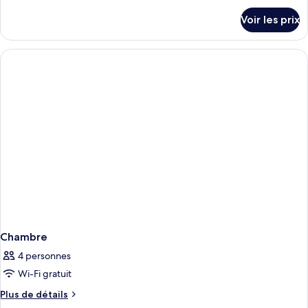
détails
Voir les prix
sur
le
type
de
chambre
Chambre
Chambre
4 personnes
Wi-Fi gratuit
Plus
Plus de détails
de