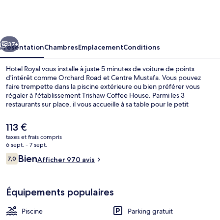
Royal
cédent
Suivant
37+
Présentation
Chambres
Emplacement
Conditions
Hotel Royal vous installe à juste 5 minutes de voiture de points
d'intérêt comme Orchard Road et Centre Mustafa. Vous pouvez
faire trempette dans la piscine extérieure ou bien préférer vous
régaler à l'établissement Trishaw Coffee House. Parmi les 3
restaurants sur place, il vous accueille à sa table pour le petit
déjeuner, le déjeuner et le dîner. Parmi les autres petits avantages
de cet hébergement figurent une salle de fitness et un bar / salon.
Le
113 €
L'hébergement se situe à une très courte distance à pied des
prix
taxes et frais compris
transports publics : Station Newton se trouve à 11 min et Station
actuel
6 sept. - 7 sept.
Novena, à 15 min.
Intérieur
est
Avis
Bien
7,0
Afficher 970 avis
de
7,0 sur 10
voyageurs
113 €.
Équipements populaires
Piscine
Parking gratuit