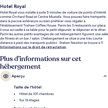
Hotel Royal
Hotel Royal vous installe à juste 5 minutes de voiture de points d'intérêt
comme Orchard Road et Centre Mustafa. Vous pouvez faire trempette
dans la piscine extérieure ou bien préférer vous régaler à
l'établissement Trishaw Coffee House. Parmi les 3 restaurants sur place,
il vous accueille à sa table pour le petit déjeuner, le déjeuner et le dîner.
Parmi les autres petits avantages de cet hébergement figurent une salle
de fitness et un bar / salon. L'hébergement se situe à une très courte
distance à pied des transports publics : Station Newton se trouve à 11
min et Station Novena, à 15 min.
Informations sur le droit de rétractation
Plus d’informations sur cet
hébergement
Aperçu
Taille de l'hôtel
Hôtel de 331 chambres
Sur 16 étages