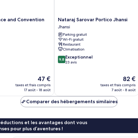
u
ja
vue
pl
piscine
vu
ja
Nataraj
ace and Convention
Nataraj Sarovar Portico Jhansi
cô
Sarovar
Jhansi
ja
Portico
Parking gratuit
Jhansi
Wi-Fi gratuit
Jhansi
Restaurant
Climatisation
9.8
Exceptionnel
9,8
sur
23 avis
10,
Exceptionnel,
Le
Le
47 €
82 €
23 avis
nouveau
nouvea
taxes et frais compris
taxes et frais compris
prix
prix
17 août - 18 août
7 août - 8 août
est
est
de
de
Comparer des hébergements similaires
47 €
82 €
réductions et les avantages dont vous
ses pour plus d’aventures !