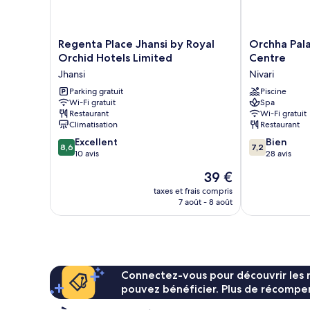
vue
piscine
Regenta
Orchha
Regenta Place Jhansi by Royal
Orchha Pal
Place
Palace
Orchid Hotels Limited
Centre
Jhansi
and
Jhansi
Nivari
by
Convention
Royal
Parking gratuit
Centre
Piscine
Wi-Fi gratuit
Spa
Orchid
Nivari
Restaurant
Wi-Fi gratuit
Hotels
Climatisation
Restaurant
Limited
8.6
7.2
Jhansi
Excellent
Bien
8,6
7,2
sur
sur
10 avis
28 avis
10,
10,
Le
39 €
Excellent,
Bien,
nouveau
10 avis
28 avis
taxes et frais compris
prix
7 août - 8 août
est
de
39 €
Connectez-vous pour découvrir les 
pouvez bénéficier. Plus de récompen