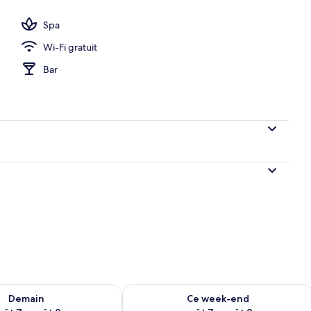
Spa
Wi-Fi gratuit
ns le hall
Bar
sponibilité pour demain août 7 - août 8
Vérifier la disponibilité pour ce week
Demain
Ce week-end