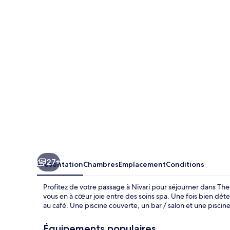
Orchha
Resort
by
Riverside
27+
Présentation
Chambres
Emplacement
Conditions
Profitez de votre passage à Nivari pour séjourner dans The
vous en à cœur joie entre des soins spa. Une fois bien dét
au café. Une piscine couverte, un bar / salon et une piscin
Équipements populaires