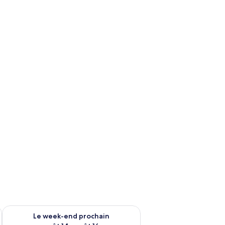
-end août 7 - août 9
Vérifier la disponibilité pour le week-end prochain août 14 - a
Le week-end prochain