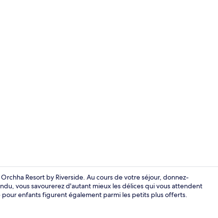
Salle de rem
 Orchha Resort by Riverside. Au cours de votre séjour, donnez-
endu, vous savourerez d'autant mieux les délices qui vous attendent
e pour enfants figurent également parmi les petits plus offerts.
Restaurant