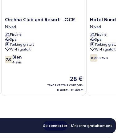
ne
rdin
ace,
e
rdin,
Orchha
Hotel
Orchha Club and Resort - OCR
Hotel Bundelkhand R
té
Club
Bundelkhand
Nivari
Nivari
rdin
and
Riverside
Piscine
Piscine
Resort
Nivari
Spa
Spa
-
Parking gratuit
Parking gratuit
OCR
Wi-Fi gratuit
Wi-Fi gratuit
Nivari
7.0
6.8
Bien
6,8
13 avis
7,0
sur
sur
4 avis
10,
10,
Bien,
13 avis
Le
28 €
4 avis
u
nouveau
taxes et frais compris
prix
11 août - 12 août
est
de
28 €
Se connecter
S’inscrire gratuitement