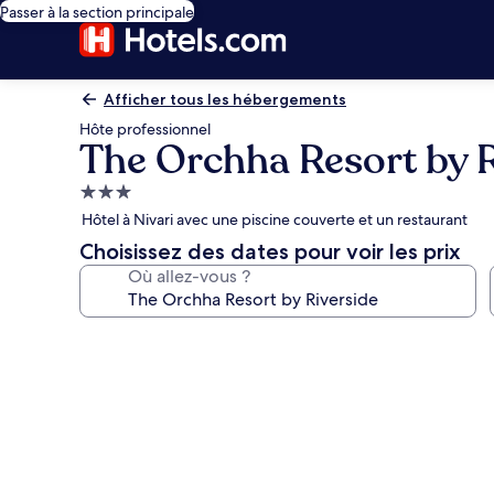
Passer à la section principale
Afficher tous les hébergements
Hôte professionnel
The Orchha Resort by R
Hébergement
3.0 étoiles
Hôtel à Nivari avec une piscine couverte et un restaurant
Choisissez des dates pour voir les prix
Où allez-vous ?
Galerie
photos
de
l’hébergement
The