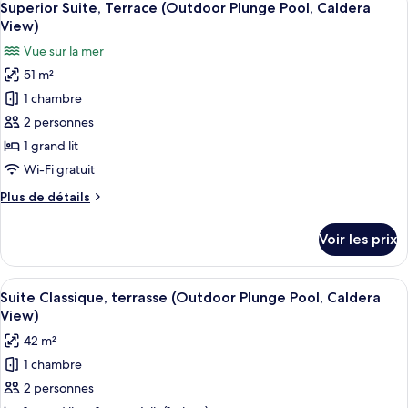
11
de
Superior Suite, Terrace (Outdoor Plunge Pool, Caldera
toutes
Caldera
chambre
View)
Suite
les
View)
Vue sur la mer
Majestueuse
photos
(Indoor
51 m²
pour
Plunge
1 chambre
ce
Pool,
Caldera
type
2 personnes
View)
de
1 grand lit
chambre :
Wi-Fi gratuit
Superior
Plus
Plus de détails
Suite,
de
Terrace
détails
Voir les prix
sur
(Outdoor
le
Plunge
type
Afficher
Une vue depuis une pièce aux murs bla
Pool,
12
de
Suite Classique, terrasse (Outdoor Plunge Pool, Caldera
toutes
Caldera
chambre
View)
Superior
les
View)
42 m²
Suite,
photos
Terrace
1 chambre
pour
(Outdoor
2 personnes
ce
Plunge