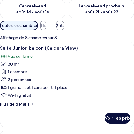
Vérifier la disponibilité pour ce week-end août 14 - août 16
Vérifier la disponibilité pour
s
Ce week-end
Le week-end prochain
août 14 - août 16
août 21 - août 23
p
a
Filtres
Toutes les chambres
1 lit
2 lits
r
disponibles
pour
l
Affichage de 8 chambres sur 8
les
e
Afficher
Une pièce lumineuse et blanche, avec u
8
Suite Junior, balcon (Caldera View)
chambres
s
toutes
Vue sur la mer
les
v
30 m²
o
photos
y
pour
1 chambre
a
ce
2 personnes
g
type
e
1 grand lit et 1 canapé-lit (1 place)
u
de
Wi-Fi gratuit
r
chambre :
s
Plus
Plus de détails
Suite
de
Junior,
détails
Voir les prix
balcon
sur
le
(Caldera
type
Afficher
Un balcon blanc donnant sur la mer, ag