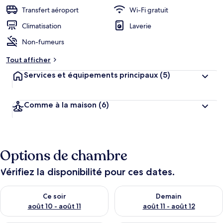
b
Transfert aéroport
Wi-Fi gratuit
e
r
Climatisation
Laverie
g
Non-fumeurs
e
m
Tout afficher
e
n
Services et équipements principaux
(5)
t
s
Comme à la maison
(6)
l
e
s
m
Options de chambre
i
e
u
Vérifiez la disponibilité pour ces dates.
x
Vérifier la disponibilité pour ce soir août 10 - août 11
Vérifier la disponibilité pour 
n
Ce soir
Demain
o
août 10 - août 11
août 11 - août 12
t
é