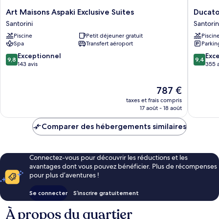
Art
Ducato
Art Maisons Aspaki Exclusive Suites
Ducato
Maisons
di
Santorini
Santorin
Aspaki
Oia
Piscine
Petit déjeuner gratuit
Piscin
Exclusive
-
Spa
Transfert aéroport
Parkin
Suites
Adults
Santorini
Only
9.8
9.4
Exceptionnel
Exc
9,8
9,4
Santorin
sur
sur
143 avis
355 a
10,
10,
Exceptionnel,
Exceptio
Le
787 €
143 avis
355 avis
nouveau
taxes et frais compris
prix
17 août - 18 août
est
de
Comparer des hébergements similaires
787 €
Connectez-vous pour découvrir les réductions et les
avantages dont vous pouvez bénéficier. Plus de récompenses
pour plus d’aventures !
Se connecter
S’inscrire gratuitement
À propos du quartier