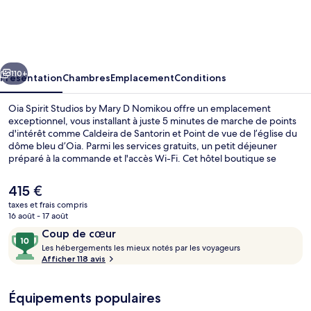
Spirit
Studios
by
cédent
Suivant
Mary
110+
Présentation
Chambres
Emplacement
Conditions
D
Oia Spirit Studios by Mary D Nomikou offre un emplacement
Nomikou
exceptionnel, vous installant à juste 5 minutes de marche de points
d'intérêt comme Caldeira de Santorin et Point de vue de l’église du
dôme bleu d’Oia. Parmi les services gratuits, un petit déjeuner
préparé à la commande et l'accès Wi-Fi. Cet hôtel boutique se
trouve par ailleurs à moins de 5 minutes à pied de Château d'Oia.
Les autres voyageurs ne disent que du bien en ce qui concerne le
Le
415 €
personnel attentionné.
prix
taxes et frais compris
actuel
16 août - 17 août
Piscine extérieure
est
Avis
10
Coup de cœur
de
voyageurs
L
sur
Les hébergements les mieux notés par les voyageurs
415 €.
e
Afficher 118 avis
10,
s
Coup
de
Équipements populaires
h
cœur
é