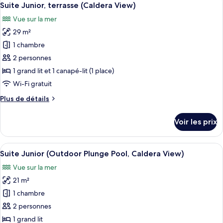
View)
12
de
Suite Junior, terrasse (Caldera View)
toutes
chambre
Vue sur la mer
Suite
les
Junior,
29 m²
photos
balcon
pour
1 chambre
(Caldera
ce
View)
2 personnes
type
1 grand lit et 1 canapé-lit (1 place)
de
Wi-Fi gratuit
chambre :
Plus
Plus de détails
Suite
de
Junior,
détails
Voir les prix
terrasse
sur
le
(Caldera
type
Afficher
Un bâtiment blanc surmonté d’un dôme
View)
11
de
Suite Junior (Outdoor Plunge Pool, Caldera View)
toutes
chambre
Vue sur la mer
Suite
les
Junior,
21 m²
photos
terrasse
pour
1 chambre
(Caldera
ce
View)
2 personnes
type
1 grand lit