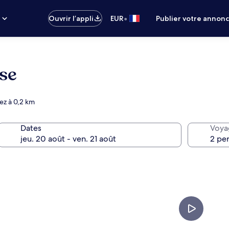
•
s
Ouvrir l’appli
EUR
Publier votre annon
ose
ez à 0,2 km
Dates
Voya