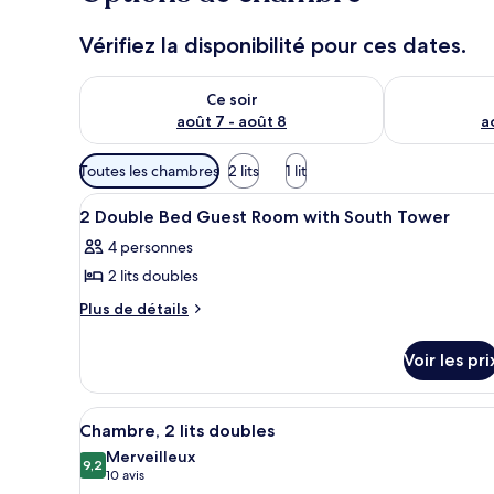
Vérifiez la disponibilité pour ces dates.
Vérifier la disponibilité pour ce soir août 7 - août 8
Vérifier la di
Ce soir
août 7 - août 8
a
Filtres
Toutes les chambres
2 lits
1 lit
disponibles
Afficher
Literie de qualité supérieure, 
pour
3
2 Double Bed Guest Room with South Tower
toutes
les
4 personnes
les
chambres
2 lits doubles
photos
pour
Plus
Plus de détails
de
ce
détails
type
Voir les pri
sur
de
le
chambre :
type
Afficher
Une chambre d’hôtel avec deux l
5
de
2
Chambre, 2 lits doubles
toutes
chambre
Double
Merveilleux
2
les
9,2
9,2 sur 10
(10 avis)
10 avis
Bed
Double