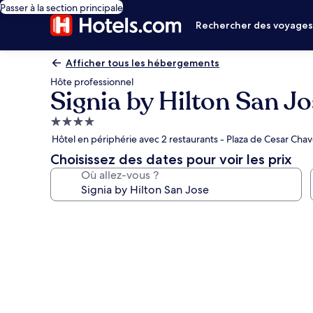
Passer à la section principale
Rechercher des voyage
Afficher tous les hébergements
Hôte professionnel
Signia by Hilton San J
Hébergement
4.0 étoiles
Hôtel en périphérie avec 2 restaurants - Plaza de Cesar Chav
Choisissez des dates pour voir les prix
Où allez-vous ?
Galerie
photos
de
l’hébergement
Signia