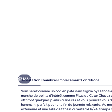
by
Hilton
San
Jose
136+
Présentation
Chambres
Emplacement
Conditions
Vous serez comme un coq en pâte dans Signia by Hilton Sa
marche de points d'intérêt comme Plaza de Cesar Chavez e
offriront quelques plaisirs culinaires et vous pourrez vous 
hammam, parfait pour une fin de journée relaxante. Au menu
extérieure et une salle de fitness ouverte 24 h/24. Sympa 