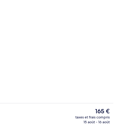
Bar (sur place)
éateur
Le
165 €
prix
taxes et frais compris
actuel
15 août - 16 août
Extérieur
est
de