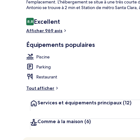
l'emplacement. L'hébergement se situe à une très courte di
Antonio se trouve à 2 min et Station de métro Santa Clara, 
Avis
Excellent
8,8
8,8 sur 10
Bar (sur place
voyageurs
Afficher 969 avis
Équipements populaires
Piscine
Parking
Restaurant
Tout afficher
Services et équipements principaux
(12)
Comme à la maison
(6)