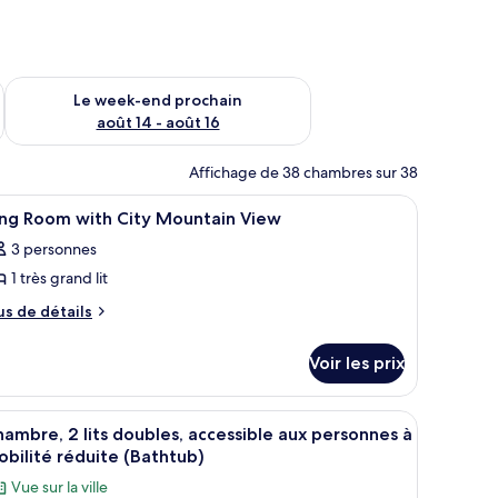
-end août 7 - août 9
Vérifier la disponibilité pour le week-end prochain août 14 - a
Le week-end prochain
août 14 - août 16
Affichage de 38 chambres sur 38
en duvet d'oie
fficher
Literie de qualité supérieure, couette en duvet
3
ing Room with City Mountain View
outes
3 personnes
s
1 très grand lit
hotos
our
us
us de détails
e
e
tails
ype
Voir les prix
r
e
hambre :
pe
 motifs.
canapé, un fauteuil, une télévision, une petite table et une fenêtre donnant s
fficher
Une chambre d’hôtel avec deux lits, un canapé, 
5
e
ing
ambre, 2 lits doubles, accessible aux personnes à
outes
hambre
bilité réduite (Bathtub)
oom
ng
s
ith
Vue sur la ville
oom