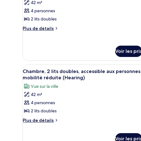
photos
42 m²
Guest
Bed
pour
Guest
Room
4 personnes
ce
Room
with
2 lits doubles
with
type
South
South
Plus
de
Plus de détails
Tower
Tower
de
chambre :
détails
Chambre,
sur
2
le
Voir les pri
type
lits
de
doubles
Afficher
Une chambre d’hôtel avec deux l
chambre
6
Chambre, 2 lits doubles, accessible aux personnes
Chambre,
toutes
mobilité réduite (Hearing)
2
les
lits
Vue sur la ville
photos
doubles
42 m²
pour
4 personnes
ce
type
2 lits doubles
de
Plus
Plus de détails
chambre :
de
détails
Chambre,
sur
Voir les pri
2