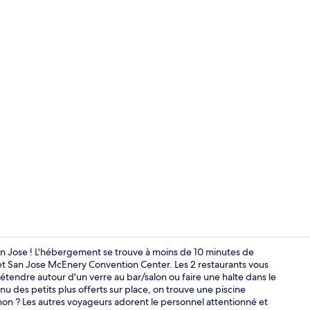
Vidéo du cr
n Jose ! L'hébergement se trouve à moins de 10 minutes de
t San Jose McEnery Convention Center. Les 2 restaurants vous
détendre autour d'un verre au bar/salon ou faire une halte dans le
Hall
 des petits plus offerts sur place, on trouve une piscine
non ? Les autres voyageurs adorent le personnel attentionné et