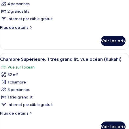
ce
grand
accès
4 personnes
lit
type
au
2 grands lits
et
de
salon
Internet par câble gratuit
1
chambre :
club,
canapé-
Plus
Plus de détails
Chambre
lit,
vue
de
accès
Supérieure,
océan
détails
au
Voir les prix
2
sur
(Hokupa'a
salon
le
grands
Tower)
club,
type
vue
Afficher
Chambre Supérieure, 1 très grand lit, 
lits,
6
de
Chambre Supérieure, 1 très grand lit, vue océan (Kukahi)
océan
toutes
vue
chambre
(Hokupa'a
Vue sur l’océan
Chambre
les
océan
Tower)
Supérieure,
32 m²
photos
(Kukahi)
2
pour
1 chambre
grands
ce
lits,
3 personnes
vue
type
1 très grand lit
océan
de
Internet par câble gratuit
(Kukahi)
chambre :
Plus
Plus de détails
Chambre
de
Supérieure,
détails
Voir les prix
1
sur