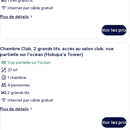
1 très grand lit
(Kukahi)
de
Internet par câble gratuit
chambre :
Plus
Plus de détails
Chambre,
de
1
détails
Voir les prix
très
sur
le
grand
type
Afficher
Une chambre d’hôtel avec deux lits, un
lit,
8
de
Chambre Club, 2 grands lits, accès au salon club, vue
toutes
vue
chambre
partielle sur l'océan (Hokupa'a Tower)
Chambre,
les
océan
Vue partielle sur l’océan
1
photos
(Kukahi)
très
37 m²
pour
grand
1 chambre
ce
lit,
vue
type
4 personnes
océan
de
2 grands lits
(Kukahi)
chambre :
Internet par câble gratuit
Chambre
Plus
Plus de détails
Club,
de
2
détails
Voir les prix
sur
grands
le