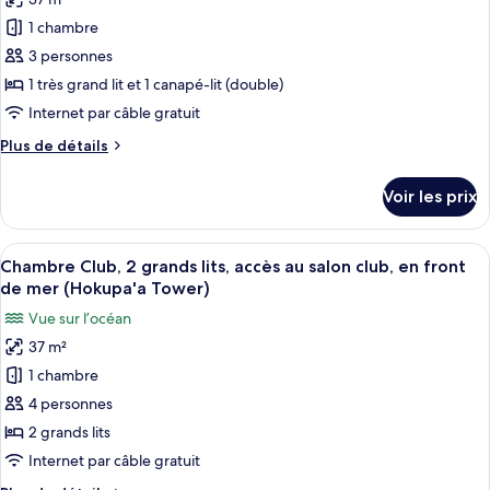
pour
vue
grands
1 chambre
ce
lits,
océan
accès
type
3 personnes
(Luxury
au
de
Ocean,
1 très grand lit et 1 canapé-lit (double)
salon
chambre :
Hokupa'a
club,
Internet par câble gratuit
Chambre
vue
Tower)
Plus
Plus de détails
océan
Club,
de
(Luxury
1
détails
Ocean,
Voir les prix
sur
très
Hokupa'a
le
Tower)
grand
type
Afficher
Une chambre d’hôtel avec deux lits, un
lit
5
de
Chambre Club, 2 grands lits, accès au salon club, en front
toutes
et
chambre
de mer (Hokupa'a Tower)
Chambre
les
1
Vue sur l’océan
Club,
photos
canapé-
1
37 m²
pour
lit
très
1 chambre
ce
grand
(Luxury
lit
type
4 personnes
Ocean
et
de
View,
2 grands lits
1
chambre :
Hokupa'a
canapé-
Internet par câble gratuit
Chambre
lit
Tower)