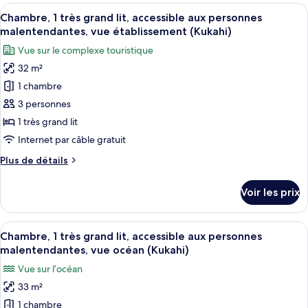
type
Afficher
Surmatelas, coffres-forts dans les cha
accès
7
de
Chambre, 1 très grand lit, accessible aux personnes
toutes
au
chambre
malentendantes, vue établissement (Kukahi)
Chambre
les
salon
Vue sur le complexe touristique
Club,
photos
club
2
32 m²
pour
(Tub,
grands
1 chambre
ce
lits,
Hokupa'a
accès
type
3 personnes
Tower,
au
de
Luxury
1 très grand lit
salon
chambre :
Ocean)
club
Internet par câble gratuit
Chambre,
(Tub,
Plus
Plus de détails
Hokupa'a
1
de
Tower,
très
détails
Luxury
Voir les prix
sur
grand
Ocean)
le
lit,
type
Afficher
Surmatelas, coffres-forts dans les cha
accessible
5
de
Chambre, 1 très grand lit, accessible aux personnes
toutes
aux
chambre
malentendantes, vue océan (Kukahi)
Chambre,
les
personnes
Vue sur l’océan
1
photos
malentendantes,
très
33 m²
pour
vue
grand
1 chambre
ce
lit,