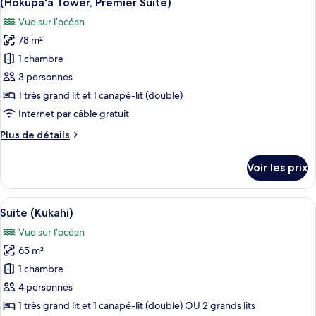
(Hokupa'a Tower, Premier Suite)
Chambre
les
au
Vue sur l’océan
Club,
photos
salon
1
78 m²
pour
club,
très
1 chambre
ce
grand
en
lit,
type
3 personnes
front
accès
de
de
1 très grand lit et 1 canapé-lit (double)
au
chambre :
mer
salon
Internet par câble gratuit
Suite
club,
(Hokupa'a
Plus
Plus de détails
en
Club,
Tower)
de
front
1
détails
de
Voir les prix
sur
chambre,
mer
le
(Hokupa'a
accès
type
Tower)
Afficher
Un salon moderne avec un canapé, un f
au
7
de
Suite (Kukahi)
toutes
salon
chambre
Vue sur l’océan
Suite
les
club,
Club,
65 m²
photos
vue
1
pour
1 chambre
océan
chambre,
ce
accès
(Hokupa'a
4 personnes
au
type
Tower,
1 très grand lit et 1 canapé-lit (double) OU 2 grands lits
salon