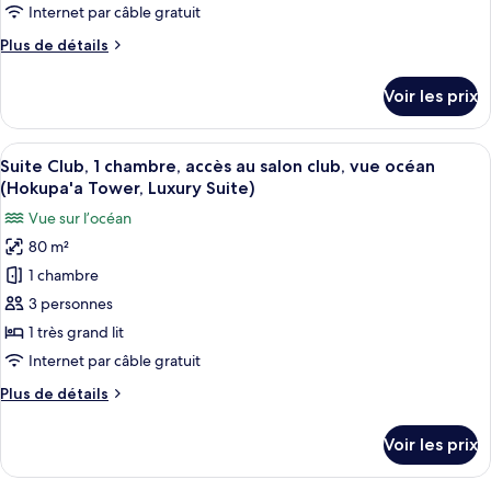
de
Premier
Internet par câble gratuit
club,
chambre :
Suite)
vue
Plus
Plus de détails
Suite
océan
de
(Hokupa'a
(Kukahi)
détails
Tower,
Voir les prix
sur
Premier
le
Suite)
type
Afficher
Un salon moderne avec un canapé gris, 
6
de
Suite Club, 1 chambre, accès au salon club, vue océan
toutes
chambre
(Hokupa'a Tower, Luxury Suite)
Suite
les
Vue sur l’océan
(Kukahi)
photos
80 m²
pour
1 chambre
ce
type
3 personnes
de
1 très grand lit
chambre :
Internet par câble gratuit
Suite
Plus
Plus de détails
Club,
de
1
détails
Voir les prix
sur
chambre,
le
accès
type