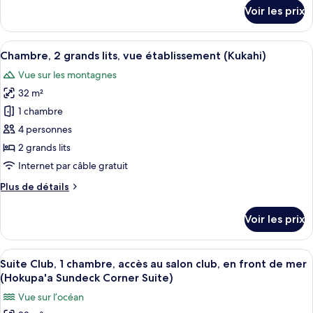
2
détails
Voir les prix
sur
grands
le
lits,
type
Afficher
Chambre, 2 grands lits, vue établissem
vue
5
de
Chambre, 2 grands lits, vue établissement (Kukahi)
toutes
établissement
chambre
Vue sur les montagnes
Chambre
les
(Kukahi)
Premium,
32 m²
photos
2
pour
1 chambre
grands
ce
lits,
4 personnes
vue
type
2 grands lits
établissement
de
Internet par câble gratuit
(Kukahi)
chambre :
Plus
Plus de détails
Chambre,
de
2
détails
Voir les prix
grands
sur
le
lits,
type
Afficher
Une chambre d’hôtel moderne dotée d’un
vue
4
de
Suite Club, 1 chambre, accès au salon club, en front de mer
toutes
établissement
chambre
(Hokupa'a Sundeck Corner Suite)
Chambre,
les
(Kukahi)
Vue sur l’océan
2
photos
grands