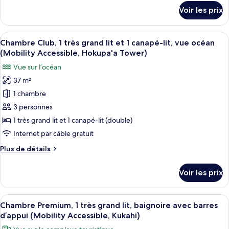
1
détails
Voir les prix
sur
très
le
grand
type
Afficher
Une chambre d’hôtel moderne dotée d’u
lit
5
de
Chambre Club, 1 très grand lit et 1 canapé-lit, vue océan
toutes
et
chambre
(Mobility Accessible, Hokupa'a Tower)
Chambre
les
1
Vue sur l’océan
Club,
photos
canapé-
1
37 m²
pour
lit,
très
1 chambre
ce
grand
accès
lit
type
3 personnes
au
et
de
salon
1 très grand lit et 1 canapé-lit (double)
1
chambre :
club
canapé-
Internet par câble gratuit
Chambre
lit,
(Mobility
Plus
Plus de détails
accès
Club,
Accessible,
de
au
1
détails
Tub)
salon
Voir les prix
sur
très
club
le
(Mobility
grand
type
Accessible,
Afficher
Surmatelas, coffres-forts dans les cha
lit
4
de
Chambre Premium, 1 très grand lit, baignoire avec barres
Tub)
toutes
et
chambre
d’appui (Mobility Accessible, Kukahi)
Chambre
les
1