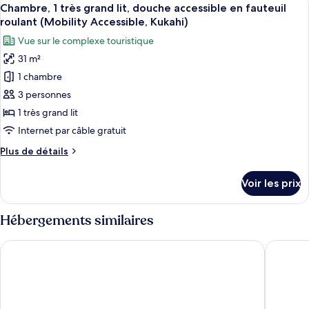
Afficher
lit,
5
de
Chambre, 1 très grand lit, douche accessible en fauteuil
toutes
vue
chambre
roulant (Mobility Accessible, Kukahi)
Chambre
les
établissement
Vue sur le complexe touristique
Premium,
photos
(Mobility
1
31 m²
pour
Accessible,
très
1 chambre
ce
grand
Kukahi)
lit,
type
3 personnes
vue
de
1 très grand lit
établissement
chambre :
(Mobility
Internet par câble gratuit
Chambre,
Accessible,
Plus
Plus de détails
Kukahi)
1
de
très
détails
Voir les prix
sur
grand
le
lit,
type
Hébergements similaires
douche
de
accessible
chambre
Hyatt Regency Maui Resort & Spa
Royal La
Chambre,
en
1
fauteuil
très
roulant
grand
lit,
(Mobility