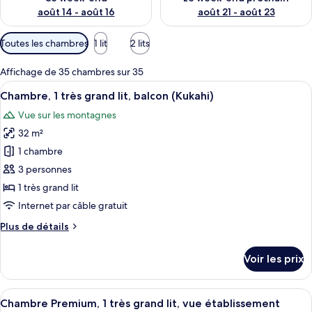
août 14 - août 16
août 21 - août 23
Filtres
Toutes les chambres
1 lit
2 lits
disponibles
pour
Affichage de 35 chambres sur 35
les
Afficher
Surmatelas, coffres-forts dans les cha
6
Chambre, 1 très grand lit, balcon (Kukahi)
chambres
toutes
Vue sur les montagnes
les
32 m²
photos
pour
1 chambre
ce
3 personnes
type
1 très grand lit
de
Internet par câble gratuit
chambre :
Plus
Plus de détails
Chambre,
de
1
détails
Voir les prix
très
sur
le
grand
type
Afficher
Surmatelas, coffres-forts dans les cha
lit,
5
de
Chambre Premium, 1 très grand lit, vue établissement
toutes