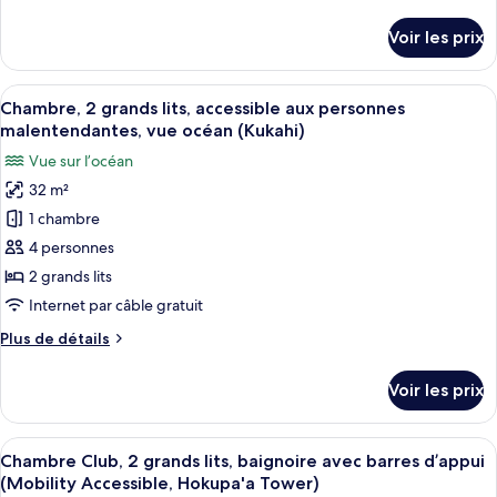
de
de
Présidentielle,
Suite)
détails
mer
Voir les prix
2
sur
(Hokupa'a
le
chambres,
Sundeck
type
Corner
Afficher
Surmatelas, coffres-forts dans les cha
vue
3
de
Chambre, 2 grands lits, accessible aux personnes
Suite)
toutes
océan
chambre
malentendantes, vue océan (Kukahi)
Suite
les
(Kukahi)
Vue sur l’océan
Présidentielle,
photos
2
32 m²
pour
chambres,
1 chambre
ce
vue
océan
type
4 personnes
(Kukahi)
de
2 grands lits
chambre :
Internet par câble gratuit
Chambre,
Plus
Plus de détails
2
de
grands
détails
Voir les prix
sur
lits,
le
accessible
type
Afficher
Une chambre d’hôtel avec deux lits, un
aux
6
de
Chambre Club, 2 grands lits, baignoire avec barres d’appui
toutes
personnes
chambre
(Mobility Accessible, Hokupa'a Tower)
Chambre,