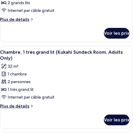
de
2 grands lits
établissement
chambre :
(Kukahi)
Internet par câble gratuit
Chambre,
Plus
Plus de détails
2
de
grands
détails
Voir les prix
sur
lits,
le
véranda
type
Afficher
Une chambre d’hôtel moderne dotée d’un
(Hokupa'a
5
de
Chambre, 1 très grand lit (Kukahi Sundeck Room, Adults
toutes
Tower,
chambre
Only)
Chambre,
les
Extended
32 m²
2
photos
Lanai)
grands
1 chambre
pour
lits,
2 personnes
ce
véranda
(Hokupa'a
type
1 très grand lit
Tower,
de
Internet par câble gratuit
Extended
chambre :
Lanai)
Plus
Plus de détails
Chambre,
de
1
détails
Voir les prix
sur
très
le
grand
type