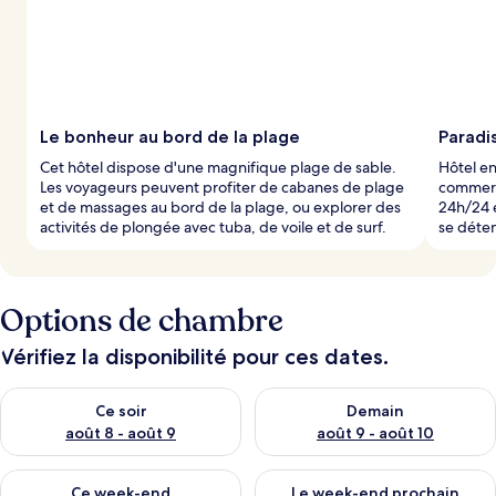
Le bonheur au bord de la plage
Paradis
Cet hôtel dispose d'une magnifique plage de sable.
Hôtel e
Les voyageurs peuvent profiter de cabanes de plage
commerci
et de massages au bord de la plage, ou explorer des
24h/24 e
activités de plongée avec tuba, de voile et de surf.
se déten
Options de chambre
Vérifiez la disponibilité pour ces dates.
Vérifier la disponibilité pour ce soir août 8 - août 9
Vérifier la disponibilité pour 
Ce soir
Demain
août 8 - août 9
août 9 - août 10
Vérifier la disponibilité pour ce week-end août 14 - août 16
Vérifier la disponibilité pour
Ce week-end
Le week-end prochain