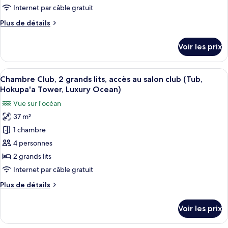
chambre :
d’appui
Internet par câble gratuit
Chambre
(Mobility
Plus
Plus de détails
Accessible,
Luxe,
de
Hokupa'a
2
détails
Tower)
Voir les prix
sur
grands
le
lits,
type
Afficher
Une chambre d’hôtel avec deux lits, un
balcon
6
de
Chambre Club, 2 grands lits, accès au salon club (Tub,
toutes
(Mobility
chambre
Hokupa'a Tower, Luxury Ocean)
Chambre
les
Accessible,
Vue sur l’océan
Luxe,
photos
Roll-
2
37 m²
pour
In
grands
1 chambre
ce
lits,
Shower)
balcon
type
4 personnes
(Mobility
de
2 grands lits
Accessible,
chambre :
Roll-
Internet par câble gratuit
Chambre
In
Plus
Plus de détails
Shower)
Club,
de
2
détails
Voir les prix
sur
grands
le
lits,