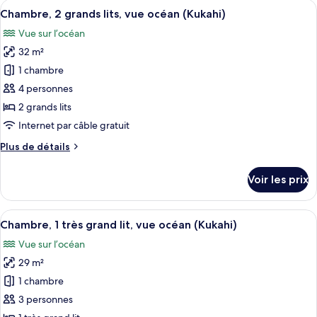
Afficher
Chambre, 2 grands lits, vue océan (Kuk
lit
4
de
Chambre, 2 grands lits, vue océan (Kukahi)
toutes
chambre
(Kukahi
Vue sur l’océan
Chambre,
les
Sundeck
1
32 m²
photos
Room,
très
pour
1 chambre
Adults
grand
ce
lit
4 personnes
Only)
(Kukahi
type
2 grands lits
Sundeck
de
Internet par câble gratuit
Room,
chambre :
Adults
Plus
Plus de détails
Chambre,
Only)
de
2
détails
Voir les prix
grands
sur
le
lits,
type
Afficher
Surmatelas, coffres-forts dans les cha
vue
6
de
Chambre, 1 très grand lit, vue océan (Kukahi)
toutes
océan
chambre
Vue sur l’océan
Chambre,
les
(Kukahi)
2
29 m²
photos
grands
pour
1 chambre
lits,
ce
vue
3 personnes
océan
type