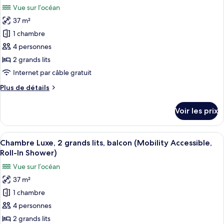
les
malentendantes,
Vue sur l’océan
2
photos
vue
grands
37 m²
pour
océan
lits,
1 chambre
ce
accessible
(Kukahi)
aux
type
4 personnes
personnes
de
2 grands lits
malentendantes,
chambre :
vue
Internet par câble gratuit
Chambre
océan
Plus
Plus de détails
(Kukahi)
Club,
de
2
détails
Voir les prix
sur
grands
le
lits,
type
Afficher
Une chambre d’hôtel avec deux lits, un
baignoire
8
de
Chambre Luxe, 2 grands lits, balcon (Mobility Accessible,
toutes
avec
chambre
Roll-In Shower)
Chambre
les
barres
Vue sur l’océan
Club,
photos
d’appui
2
37 m²
pour
(Mobility
grands
1 chambre
ce
lits,
Accessible,
baignoire
type
4 personnes
Hokupa'a
avec
de
Tower)
2 grands lits
barres