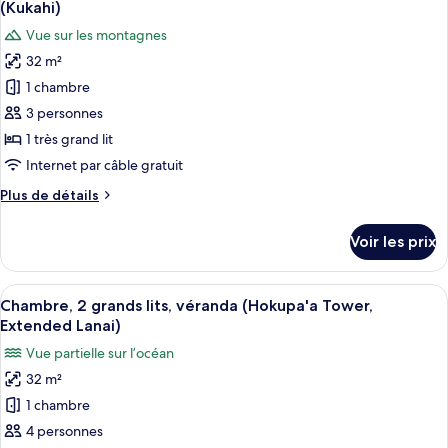
balcon
chambre
(Kukahi)
Chambre,
les
(Kukahi)
Vue sur les montagnes
1
photos
très
32 m²
pour
grand
1 chambre
ce
lit,
balcon
type
3 personnes
(Kukahi)
de
1 très grand lit
chambre :
Internet par câble gratuit
Chambre
Plus
Plus de détails
Premium,
de
1
détails
Voir les prix
sur
très
le
grand
type
Afficher
Une chambre d’hôtel avec deux lits, u
lit,
6
de
Chambre, 2 grands lits, véranda (Hokupa'a Tower,
toutes
vue
chambre
Extended Lanai)
Chambre
les
établissement
Vue partielle sur l’océan
Premium,
photos
(Kukahi)
1
32 m²
pour
très
1 chambre
ce
grand
lit,
type
4 personnes
vue