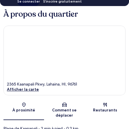
Se connecter
S’inscrire gratuitement
À propos du quartier
2365 Kaanapali Pkwy, Lahaina, HI, 96761
Afficher la carte
Carte
À proximité
Comment se
Restaurants
déplacer
Plage de Kaanapali
- 2 min à pied
- 0.2 km