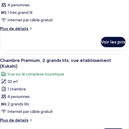
au
type
4 personnes
Tower,
salon
de
Top
1 très grand lit
club,
chambre :
Floor)
vue
Internet par câble gratuit
Chambre,
océan
Plus
Plus de détails
(Hokupa'a
1
de
Tower,
très
détails
Top
Voir les prix
sur
grand
Floor)
le
lit,
type
Afficher
Une chambre d’hôtel avec deux lits, un
véranda
5
de
Chambre Premium, 2 grands lits, vue établissement
toutes
(Hokupa'a
chambre
(Kukahi)
Chambre,
les
Tower,
Vue sur le complexe touristique
1
photos
Extended
très
32 m²
pour
Lanai)
grand
1 chambre
ce
lit,
véranda
type
4 personnes
(Hokupa'a
de
2 grands lits
Tower,
chambre :
Extended
Internet par câble gratuit
Chambre
Lanai)
Plus
Plus de détails
Premium,
de