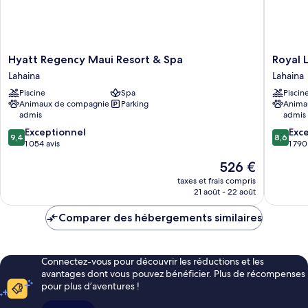
douche
Accessible,
accessible
Kukahi)
en
fauteuil
roulant
Hyatt
Royal
Hyatt Regency Maui Resort & Spa
Royal 
(Mobility
Regency
Lahaina
Lahaina
Lahaina
Accessible,
Maui
Resort
Kukahi)
Piscine
Spa
Piscin
Resort
&
Animaux de compagnie
Parking
Anima
&
Bungal
admis
admis
Spa
Lahaina
9.4
8.6
Lahaina
Exceptionnel
Exce
9,4
8,6
sur
sur
1 054 avis
1 790
10,
10,
Le
526 €
Exceptionnel,
Excellen
nouveau
1 054 avis
1 790 avi
taxes et frais compris
prix
21 août - 22 août
est
de
Comparer des hébergements similaires
526 €
Connectez-vous pour découvrir les réductions et les
avantages dont vous pouvez bénéficier. Plus de récompenses
pour plus d’aventures !