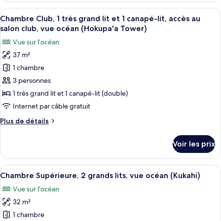
lits,
type
Afficher
Une chambre d’hôtel moderne dotée d’u
accès
5
de
Chambre Club, 1 très grand lit et 1 canapé-lit, accès au
toutes
au
chambre
salon club, vue océan (Hokupa'a Tower)
Chambre
les
salon
Vue sur l’océan
Club,
photos
club,
2
37 m²
pour
vue
grands
1 chambre
ce
lits,
partielle
accès
type
3 personnes
sur
au
de
l'océan
1 très grand lit et 1 canapé-lit (double)
salon
chambre :
(Hokupa'a
club,
Internet par câble gratuit
Chambre
vue
Tower)
Plus
Plus de détails
partielle
Club,
de
sur
1
détails
l'océan
Voir les prix
sur
très
(Hokupa'a
le
Tower)
grand
type
Afficher
Chambre Supérieure, 2 grands lits, vue
lit
7
de
Chambre Supérieure, 2 grands lits, vue océan (Kukahi)
toutes
et
chambre
Vue sur l’océan
Chambre
les
1
Club,
32 m²
photos
canapé-
1
pour
1 chambre
lit,
très