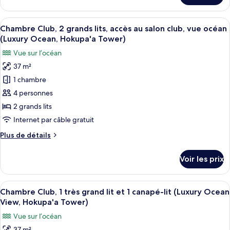
le
très
type
Afficher
Une chambre d’hôtel avec deux lits, un
grand
7
de
Chambre Club, 2 grands lits, accès au salon club, vue océan
toutes
lit,
chambre
(Luxury Ocean, Hokupa'a Tower)
Chambre
les
vue
Vue sur l’océan
Supérieure,
photos
océan
1
37 m²
pour
(Kukahi)
très
1 chambre
ce
grand
lit,
type
4 personnes
vue
de
2 grands lits
océan
chambre :
(Kukahi)
Internet par câble gratuit
Chambre
Plus
Plus de détails
Club,
de
2
détails
Voir les prix
sur
grands
le
lits,
type
Afficher
Une chambre d’hôtel moderne dotée d’u
accès
6
de
Chambre Club, 1 très grand lit et 1 canapé-lit (Luxury Ocean
toutes
au
chambre
View, Hokupa'a Tower)
Chambre
les
salon
Vue sur l’océan
Club,
photos
club,
2
37 m²