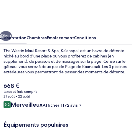
The
Westin
Maui
Resort
cédent
Suivant
&
211+
Présentation
Chambres
Emplacement
Conditions
Spa,
The Westin Maui Resort & Spa, Ka'anapali est un havre de détente
Ka'anapali
niché au bord d'une plage où vous profiterez de cabines (en
supplément), de parasols et de massages sur la plage. Cerise sur le
gâteau, vous serez à deux pas de Plage de Kaanapali. Les 3 piscines
extérieures vous permettront de passer des moments de détente,
tandis que ceux souhaitant se faire chouchouter pourront profiter
des massages aux pierres chaudes, des soins du visage et des
Le
668 €
gommages corporels. L'établissement Waicoco, l'un des 2
prix
taxes et frais compris
restaurants, sert des spécialités Cuisine hawaïenne et est ouvert
actuel
21 août - 22 août
pour le petit déjeuner, le déjeuner et le dîner. Cet hôtel de luxe
Terrasse/Patio
est
Avis
abrite en outre 2 bars/lounges, un bar en bord de piscine et une
Merveilleux
9,2
Afficher 1 172 avis
de
9,2 sur 10
salle de fitness ouverte 24 h/24. Les autres voyageurs sont séduits
voyageurs
668 €.
par le personnel attentionné et la présentation générale.
Équipements populaires