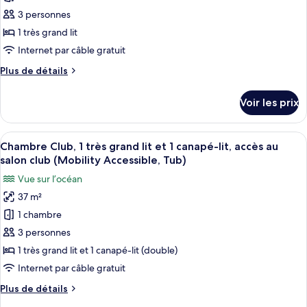
établissement
accessible
type
3 personnes
(Kukahi)
aux
de
1 très grand lit
personnes
chambre :
malentendantes,
Internet par câble gratuit
Chambre,
vue
Plus
Plus de détails
établissement
1
de
(Kukahi)
très
détails
Voir les prix
sur
grand
le
lit,
type
Afficher
Une chambre d’hôtel moderne dotée d’u
accessible
4
de
Chambre Club, 1 très grand lit et 1 canapé-lit, accès au
toutes
aux
chambre
salon club (Mobility Accessible, Tub)
Chambre,
les
personnes
Vue sur l’océan
1
photos
malentendantes,
très
37 m²
pour
vue
grand
1 chambre
ce
lit,
océan
accessible
type
3 personnes
(Kukahi)
aux
de
1 très grand lit et 1 canapé-lit (double)
personnes
chambre :
malentendantes,
Internet par câble gratuit
Chambre
vue
Plus
Plus de détails
océan
Club,
de
(Kukahi)