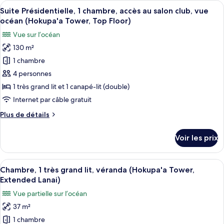
Afficher
Un salon moderne avec un canapé d’angl
au
4
de
Suite Présidentielle, 1 chambre, accès au salon club, vue
toutes
salon
chambre
océan (Hokupa'a Tower, Top Floor)
Suite
les
club,
Vue sur l’océan
Club,
photos
vue
1
130 m²
pour
océan
chambre,
1 chambre
ce
accès
(Hokupa'a
au
type
4 personnes
Tower,
salon
de
Luxury
1 très grand lit et 1 canapé-lit (double)
club,
chambre :
Suite)
vue
Internet par câble gratuit
Suite
océan
Plus
Plus de détails
(Hokupa'a
Présidentielle,
de
Tower,
1
détails
Luxury
Voir les prix
sur
chambre,
Suite)
le
accès
type
Afficher
Une chambre d’hôtel moderne équipée d
au
5
de
Chambre, 1 très grand lit, véranda (Hokupa'a Tower,
toutes
salon
chambre
Extended Lanai)
Suite
les
club,
Vue partielle sur l’océan
Présidentielle,
photos
vue
1
37 m²
pour
océan
chambre,
1 chambre
ce
accès
(Hokupa'a