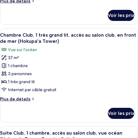
Plus
Plus de détails
(Luxury
Club,
de
Ocean
2
détails
View,
Voir les prix
sur
grands
Hokupa'a
le
Tower)
lits,
type
Afficher
Une chambre d’hôtel moderne avec un g
accès
7
de
Chambre Club, 1 très grand lit, accès au salon club, en front
toutes
au
chambre
de mer (Hokupa'a Tower)
Chambre
les
salon
Vue sur l’océan
Club,
photos
club,
2
37 m²
pour
en
grands
1 chambre
ce
lits,
front
accès
type
3 personnes
de
au
de
mer
1 très grand lit
salon
chambre :
(Hokupa'a
club,
Internet par câble gratuit
Chambre
en
Tower)
Plus
Plus de détails
front
Club,
de
de
1
détails
mer
Voir les prix
sur
très
(Hokupa'a
le
Tower)
grand
type
Afficher
Une chambre d’hôtel moderne dotée d’u
lit,
6
de
Suite Club, 1 chambre, accès au salon club, vue océan
toutes
accès
chambre