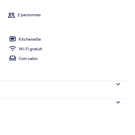
2 personnes
 grand lit, vue jardin | Coin séjour | Télévision à écran plat
Kitchenette
Wi-Fi gratuit
Coin salon