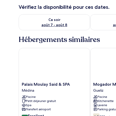
Vérifiez la disponibilité pour ces dates.
Vérifier la disponibilité pour ce soir août 7 - août 8
Vérifier la di
Ce soir
août 7 - août 8
a
Hébergements similaires
Palais Moulay Said & SPA
Mogador M
Palais
Mogador
Palais Moulay Said & SPA
Mogador 
Moulay
MENZAH
Médina
Gueliz
Said
Gueliz
Piscine
Piscine
&
Petit déjeuner gratuit
Kitchenette
SPA
Spa
Laverie
Médina
Transfert aéroport
Parking gratu
8.8
6.0
Excellent