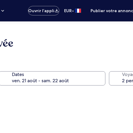
•
s
Ouvrir l’appli
EUR
Publier votre annon
vée
Dates
Voya