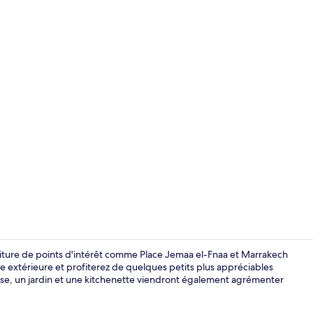
Piscine extér
oiture de points d'intérêt comme Place Jemaa el-Fnaa et Marrakech
ne extérieure et profiterez de quelques petits plus appréciables
asse, un jardin et une kitchenette viendront également agrémenter
Studio, 1 très