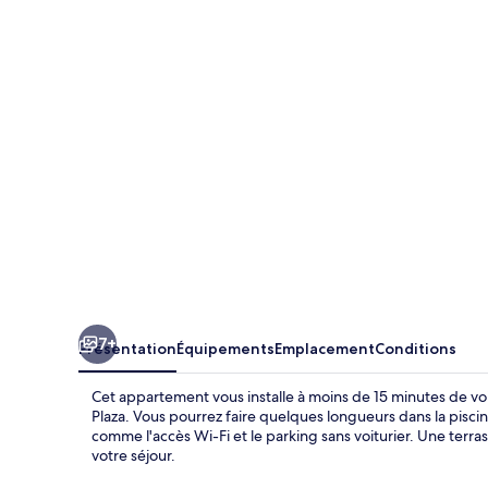
avec
Piscine
Privée
7+
Présentation
Équipements
Emplacement
Conditions
Cet appartement vous installe à moins de 15 minutes de v
Plaza. Vous pourrez faire quelques longueurs dans la pisci
comme l'accès Wi-Fi et le parking sans voiturier. Une terr
votre séjour.