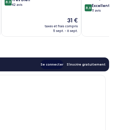
8,0
sur
42 avis
8.6
Excellent
8,6
10,
sur
11 avis
Très
10,
Le
31 €
bien,
Excellent,
nouveau
42 avis
11 avis
taxes et frais compris
tax
prix
5 sept. - 6 sept.
est
de
31 €
Se connecter
S’inscrire gratuitement