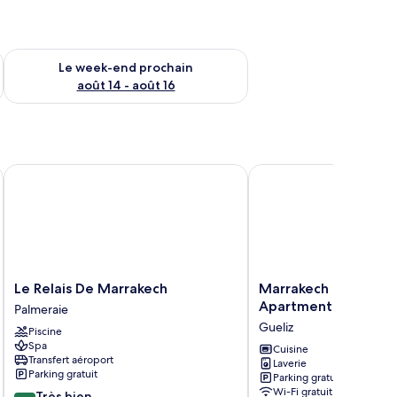
-end août 7 - août 9
Vérifier la disponibilité pour le week-end prochain août 14 - a
Le week-end prochain
août 14 - août 16
ch
Le Relais De Marrakech
Marrakech Inn Comfy 
Le
Marrakech
Le Relais De Marrakech
Marrakech Inn Comf
Relais
Inn
Apartments-Gueliz
Palmeraie
De
Comfy
Gueliz
Piscine
Marrakech
Apartments-
Spa
Palmeraie
Gueliz
Cuisine
Transfert aéroport
Laverie
Gueliz
Parking gratuit
Parking gratuit
Wi-Fi gratuit
8.0
Très bien