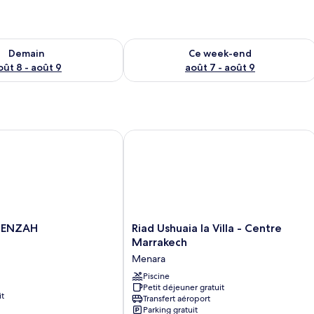
sponibilité pour demain août 8 - août 9
Vérifier la disponibilité pour ce week
Demain
Ce week-end
oût 8 - août 9
août 7 - août 9
ENZAH
Riad Ushuaia la Villa - Centre Marrake
Riad
MENZAH
Riad Ushuaia la Villa - Centre
Ushuaia
Marrakech
la
Menara
Villa
-
Piscine
Petit déjeuner gratuit
Centre
it
Transfert aéroport
Marrakech
Parking gratuit