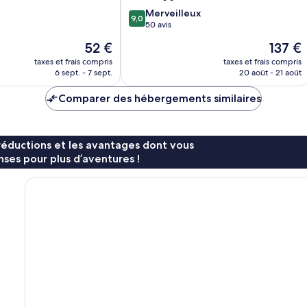
Menara
9.0
Merveilleux
9,0
sur
50 avis
10,
Le
Le
52 €
137 €
Merveilleux,
nouveau
nouveau
50 avis
taxes et frais compris
taxes et frais compris
prix
prix
6 sept. - 7 sept.
20 août - 21 août
est
est
de
de
Comparer des hébergements similaires
52 €
137 €
réductions et les avantages dont vous
ses pour plus d’aventures !