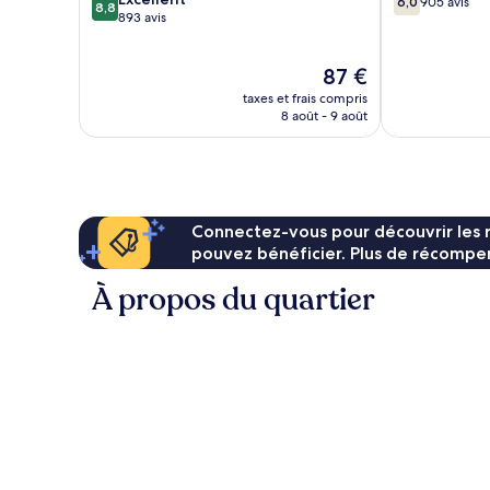
6,0
905 avis
8,8
sur
sur
893 avis
10,
10,
Excellent,
905 avis
Le
87 €
893 avis
nouveau
taxes et frais compris
prix
8 août - 9 août
est
de
87 €
Connectez-vous pour découvrir les 
pouvez bénéficier. Plus de récompen
À propos du quartier