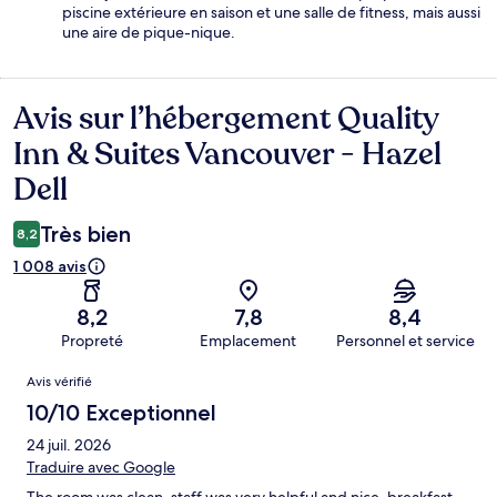
piscine extérieure en saison et une salle de fitness, mais aussi
une aire de pique-nique.
Avis sur l’hébergement Quality
Avis
Inn & Suites Vancouver - Hazel
Dell
Très bien
8,2
1 008 avis
8,2
7,8
8,4
Propreté
Emplacement
Personnel et service
Avis
Avis vérifié
10/10 Exceptionnel
24 juil. 2026
Traduire avec Google