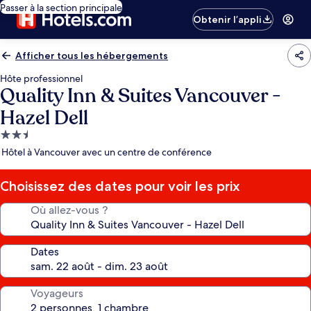
Passer à la section principale
Obtenir l’appli
Afficher tous les hébergements
Hôte professionnel
Quality Inn & Suites Vancouver -
Hazel Dell
Hébergement
2.5 étoiles
Hôtel à Vancouver avec un centre de conférence
Choisissez des dates pour voir les prix
Où allez-vous ?
Dates
Voyageurs