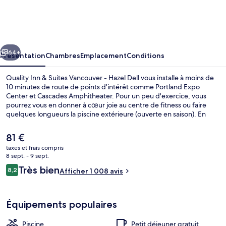
Inn
&
Suites
cédent
Suivant
Vancouver
64+
Présentation
Chambres
Emplacement
Conditions
-
Quality Inn & Suites Vancouver - Hazel Dell vous installe à moins de
Hazel
10 minutes de route de points d'intérêt comme Portland Expo
Center et Cascades Amphitheater. Pour un peu d'exercice, vous
Dell
pourrez vous en donner à cœur joie au centre de fitness ou faire
quelques longueurs la piscine extérieure (ouverte en saison). En
voiture depuis l'hébergement, vous aurez également vite rejoint
des sites comme Site Historique National Fort de Vancouver et
Le
81 €
Washington State University Vancouver. Les autres voyageurs
prix
taxes et frais compris
adorent le personnel attentionné.
actuel
8 sept. - 9 sept.
Spa
est
Avis
Très bien
8,2
Afficher 1 008 avis
de
8,2 sur 10
voyageurs
81 €.
Équipements populaires
Piscine
Petit déjeuner gratuit