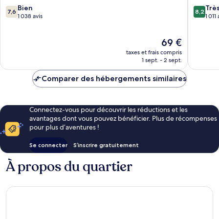
7.6
8.2
Bien
Salmon
Trè
7,6
8,2
sur
sur
1 038 avis
Creek
1 011 
10,
10,
Bien,
Très
Le
69 €
1 038 avis
bien,
nouveau
1 011 avis
taxes et frais compris
prix
1 sept. - 2 sept.
est
de
Comparer des hébergements similaires
69 €
Connectez-vous pour découvrir les réductions et les
avantages dont vous pouvez bénéficier. Plus de récompenses
pour plus d’aventures !
Se connecter
S’inscrire gratuitement
À propos du quartier