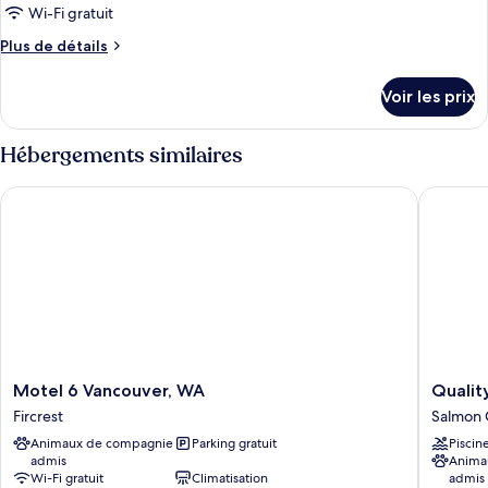
ce
grands
Wi-Fi gratuit
fumeurs
lits,
type
Plus
Plus de détails
non-
de
de
fumeurs
chambre :
détails
Voir les prix
sur
Efficiency,
le
Chambre
type
Hébergements similaires
Standard,
de
chambre
1
Motel 6 Vancouver, WA
Quality 
Efficiency,
grand
Chambre
lit,
Standard,
non-
1
grand
fumeurs
lit,
non-
fumeurs
Motel
Quality
Motel 6 Vancouver, WA
Qualit
6
Inn
Fircrest
Salmon 
Vancouver,
&
Animaux de compagnie
Parking gratuit
Piscin
WA
Suites
admis
Anima
Fircrest
Vancouv
Wi-Fi gratuit
Climatisation
admis
North