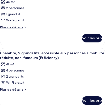
lit,
40 m²
1
photos
non-
très
2 personnes
pour
fumeurs
grand
1 grand lit
ce
lit,
non-
type
Wi-Fi gratuit
fumeurs
de
Plus
Plus de détails
chambre :
de
détails
Chambre,
Voir les prix
sur
1
le
grand
type
Afficher
Une chambre d’hôtel avec deux lits, un
9
lit,
de
Chambre, 2 grands lits, accessible aux personnes à mobilité
toutes
chambre
accessible
réduite, non-fumeurs (Efficiency)
Chambre,
les
aux
41 m²
1
photos
personnes
grand
4 personnes
pour
lit,
à
2 grands lits
ce
accessible
mobilité
aux
type
Wi-Fi gratuit
réduite,
personnes
de
Plus
Plus de détails
non-
à
chambre :
de
mobilité
fumeurs
détails
Chambre,
réduite,
Voir les prix
(Efficiency)
sur
non-
2