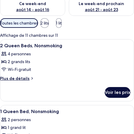
Vérifier la disponibilité pour ce week-end août 14 - août 16
Vérifier la disponibilité pour
Ce week-end
Le week-end prochain
août 14 - août 16
août 21 - août 23
Filtres
Toutes les chambres
2 lits
1 lit
disponibles
pour
Affichage de 11 chambres sur 11
les
Afficher
Une chambre d’hôtel avec deux lits, un
6
2 Queen Beds, Nonsmoking
chambres
toutes
4 personnes
les
2 grands lits
photos
pour
Wi-Fi gratuit
ce
Plus
Plus de détails
type
de
détails
de
Voir les prix
sur
chambre :
le
2
type
Afficher
Une chambre d’hôtel équipée d’un lit, 
5
Queen
de
1 Queen Bed, Nonsmoking
toutes
chambre
Beds,
2 personnes
2
les
Nonsmoking
Queen
1 grand lit
photos
Beds,