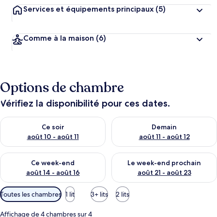
Services et équipements principaux
(5)
Comme à la maison
(6)
Options de chambre
Vérifiez la disponibilité pour ces dates.
Vérifier la disponibilité pour ce soir août 10 - août 11
Vérifier la disponibilité pour 
Ce soir
Demain
août 10 - août 11
août 11 - août 12
Vérifier la disponibilité pour ce week-end août 14 - août 16
Vérifier la disponibilité pour
Ce week-end
Le week-end prochain
août 14 - août 16
août 21 - août 23
Filtres
Toutes les chambres
1 lit
3+ lits
2 lits
disponibles
pour
Affichage de 4 chambres sur 4