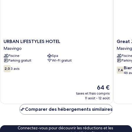
bed
No
bed
provided.
provided.
Bring
Bring
tent)
tent)
URBAN
Great
URBAN LIFESTYLES HOTEL
Great
LIFESTYLES
Zimbab
Masvingo
Masvin
HOTEL
Hotel
Piscine
Spa
Piscin
Masvingo
Masvin
Parking gratuit
Wi-Fi gratuit
Parkin
2.0
7.4
Bie
2,0
3 avis
7,4
sur
sur
46 av
10,
10,
3 avis
Bien,
Le
64 €
46 avis
nouveau
taxes et frais compris
prix
11 août - 12 août
est
de
Comparer des hébergements similaires
64 €
Connectez-vous pour découvrir les réductions et les