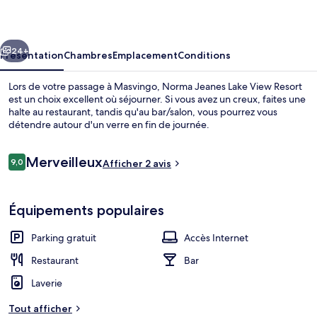
Lake
View
cédent
Suivant
Resort
24+
Présentation
Chambres
Emplacement
Conditions
Lors de votre passage à Masvingo, Norma Jeanes Lake View Resort
est un choix excellent où séjourner. Si vous avez un creux, faites une
halte au restaurant, tandis qu'au bar/salon, vous pourrez vous
détendre autour d'un verre en fin de journée.
Avis
Merveilleux
9,0
Afficher 2 avis
9,0 sur 10
voyageurs
Jardin
Équipements populaires
Parking gratuit
Accès Internet
Restaurant
Bar
Laverie
Tout afficher