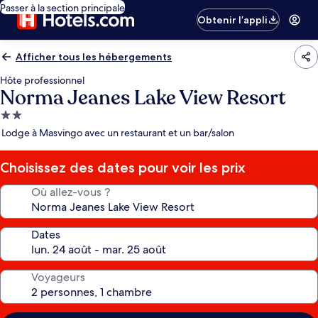
Passer à la section principale
Obtenir l’appli
Afficher tous les hébergements
Hôte professionnel
Norma Jeanes Lake View Resort
Hébergement
2.0 étoiles
Lodge à Masvingo avec un restaurant et un bar/salon
Choisissez des dates pour voir les prix
Où allez-vous ?
Dates
Voyageurs